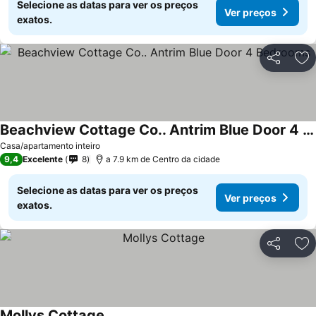
Selecione as datas para ver os preços
Ver preços
exatos.
Partilhar
Ad
Beachview Cottage Co.. Antrim Blue Door 4 Bedrooms
Ver preços
Casa/apartamento inteiro
9,4
Excelente
8
a 7.9 km de Centro da cidade
Selecione as datas para ver os preços
Ver preços
exatos.
Partilhar
Ad
Mollys Cottage