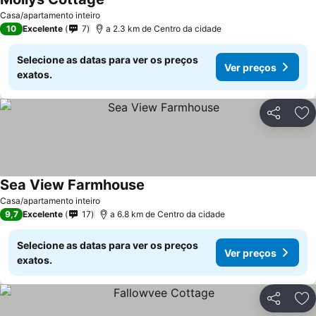
Ver preços
Casa/apartamento inteiro
10
Excelente
7
a 2.3 km de Centro da cidade
Selecione as datas para ver os preços
Ver preços
exatos.
Partilhar
Ad
Sea View Farmhouse
Ver preços
Casa/apartamento inteiro
9,7
Excelente
17
a 6.8 km de Centro da cidade
Selecione as datas para ver os preços
Ver preços
exatos.
Partilhar
Ad