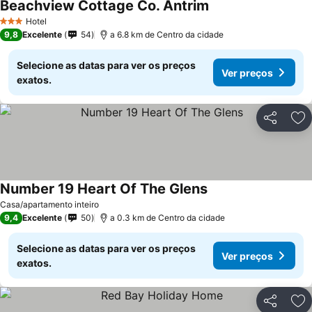
Beachview Cottage Co. Antrim
Ver preços
Hotel
3 Estrelas
9,8
Excelente
54
a 6.8 km de Centro da cidade
Selecione as datas para ver os preços
Ver preços
exatos.
Partilhar
Ad
Number 19 Heart Of The Glens
Ver preços
Casa/apartamento inteiro
9,4
Excelente
50
a 0.3 km de Centro da cidade
Selecione as datas para ver os preços
Ver preços
exatos.
Partilhar
Ad