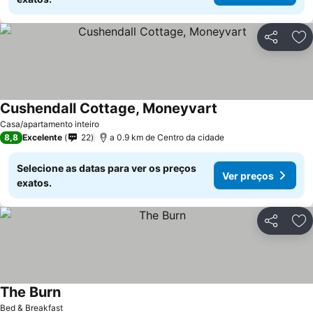
Partilhar
Ad
Cushendall Cottage, Moneyvart
Ver preços
Casa/apartamento inteiro
8,8
Excelente
22
a 0.9 km de Centro da cidade
Selecione as datas para ver os preços
Ver preços
exatos.
Partilhar
Ad
The Burn
Ver preços
Bed & Breakfast