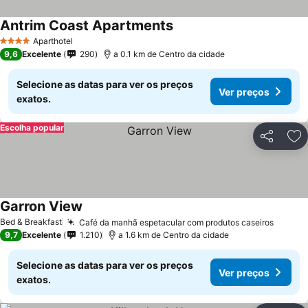
Antrim Coast Apartments
Ver preços
Aparthotel
4 Estrelas
9,6
Excelente
290
a 0.1 km de Centro da cidade
Selecione as datas para ver os preços
Ver preços
exatos.
Escolha popular
Partilhar
Ad
Garron View
Ver preços
Bed & Breakfast
Café da manhã espetacular com produtos caseiros
Ver pr
9,7
Excelente
1.210
a 1.6 km de Centro da cidade
Selecione as datas para ver os preços
Ver preços
exatos.