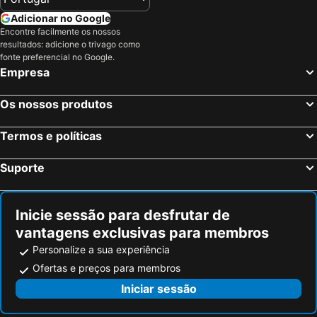
Portpatrick, Escócia Hotéis
Lisburn, Irlanda do Norte Hotéis
Adicionar no Google
Encontre facilmente os nossos
Holywood, Irlanda do Norte Hotéis
Coleraine, Irlanda do Norte Hotéis
resultados: adicione o trivago como
Crumlin, Irlanda do Norte Hotéis
Londres, Inglaterra Hotéis
fonte preferencial no Google.
Empresa
Edimburgo, Escócia Hotéis
Manchester, Inglaterra Hotéis
Liverpool, Inglaterra Hotéis
Glasgow, Escócia Hotéis
Os nossos produtos
Hounslow, Inglaterra Hotéis
Birmingham, Inglaterra Hotéis
Termos e políticas
Bristol, Inglaterra Hotéis
Inverness, Escócia Hotéis
Suporte
Inicie sessão para desfrutar de
vantagens exclusivas para membros
Personalize a sua experiência
Ofertas e preços para membros
Iniciar sessão