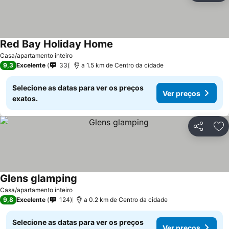
Red Bay Holiday Home
Ver preços
Casa/apartamento inteiro
9,3
Excelente
33
a 1.5 km de Centro da cidade
Selecione as datas para ver os preços
Ver preços
exatos.
Partilhar
Ad
Glens glamping
Ver preços
Casa/apartamento inteiro
9,8
Excelente
124
a 0.2 km de Centro da cidade
Selecione as datas para ver os preços
Ver preços