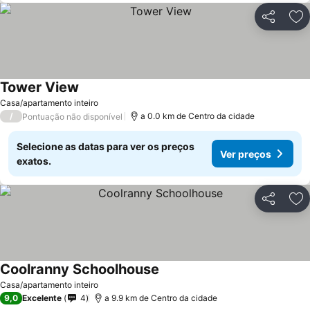
Partilhar
Ad
Tower View
Ver preços
Casa/apartamento inteiro
/
a 0.0 km de Centro da cidade
Pontuação não disponível
Selecione as datas para ver os preços
Ver preços
exatos.
Partilhar
Ad
Coolranny Schoolhouse
Ver preços
Casa/apartamento inteiro
9,0
Excelente
4
a 9.9 km de Centro da cidade