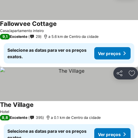
Fallowvee Cottage
Ver preços
Casa/apartamento inteiro
9,1
Excelente
29
a 5.6 km de Centro da cidade
Selecione as datas para ver os preços
Ver preços
exatos.
Partilhar
Ad
The Village
Ver preços
Hotel
8,8
Excelente
395
a 0.1 km de Centro da cidade
Selecione as datas para ver os preços
Ver preços
exatos.