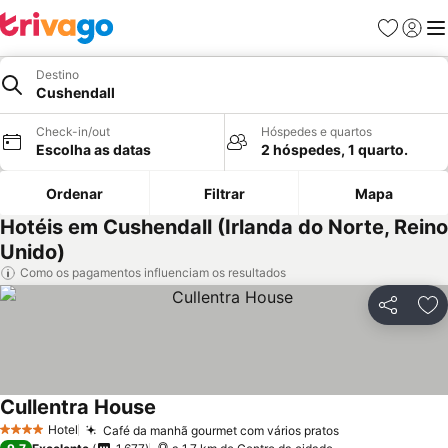
Favoritos
Iniciar
Me
Destino
Cushendall
Check-in/out
Hóspedes e quartos
Escolha as datas
2 hóspedes, 1 quarto.
Ordenar
Filtrar
Mapa
Hotéis em Cushendall (Irlanda do Norte, Reino
Unido)
Como os pagamentos influenciam os resultados
Partilhar
Ad
Cullentra House
Ver preços
Hotel
Café da manhã gourmet com vários pratos
Ver preços
4 Estrelas