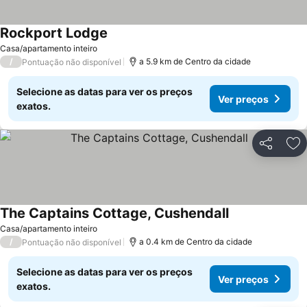
Rockport Lodge
Ver preços
Casa/apartamento inteiro
/
a 5.9 km de Centro da cidade
Pontuação não disponível
Selecione as datas para ver os preços
Ver preços
exatos.
Partilhar
Ad
The Captains Cottage, Cushendall
Ver preços
Casa/apartamento inteiro
/
a 0.4 km de Centro da cidade
Pontuação não disponível
Selecione as datas para ver os preços
Ver preços
exatos.