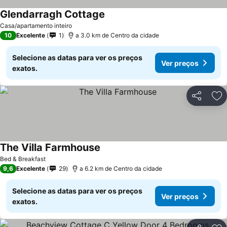
Glendarragh Cottage
Ver preços
Casa/apartamento inteiro
10
Excelente
1
a 3.0 km de Centro da cidade
Selecione as datas para ver os preços
Ver preços
exatos.
Partilhar
Ad
The Villa Farmhouse
Ver preços
Bed & Breakfast
9,6
Excelente
29
a 6.2 km de Centro da cidade
Selecione as datas para ver os preços
Ver preços
exatos.