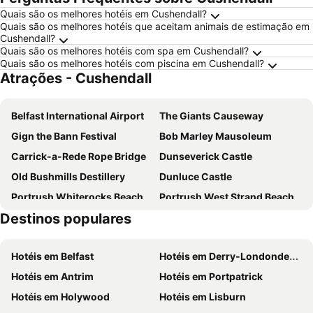
Quais são os melhores hotéis em Cushendall?
Quais são os melhores hotéis que aceitam animais de estimação em
Cushendall?
Quais são os melhores hotéis com spa em Cushendall?
Quais são os melhores hotéis com piscina em Cushendall?
Atrações - Cushendall
Belfast International Airport
The Giants Causeway
Gign the Bann Festival
Bob Marley Mausoleum
Carrick-a-Rede Rope Bridge
Dunseverick Castle
Old Bushmills Destillery
Dunluce Castle
Portrush Whiterocks Beach
Portrush West Strand Beach
Destinos populares
Campbeltown Airport
Mull of Kintyre Music Festival
Portstewart Strand
Mussenden Temple and Downhill Demesne
Hotéis em Belfast
Hotéis em Derry-Londonderry
Hotéis em Antrim
Hotéis em Portpatrick
Hotéis em Holywood
Hotéis em Lisburn