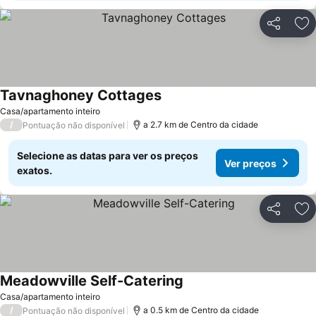
Partilhar
Ad
Tavnaghoney Cottages
Ver preços
Casa/apartamento inteiro
/
a 2.7 km de Centro da cidade
Pontuação não disponível
Selecione as datas para ver os preços
Ver preços
exatos.
Partilhar
Ad
Meadowville Self-Catering
Ver preços
Casa/apartamento inteiro
/
a 0.5 km de Centro da cidade
Pontuação não disponível