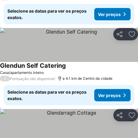
Selecione as datas para ver os preços
Ver preços
exatos.
Partilhar
Ad
Glendun Self Catering
Ver preços
Casa/apartamento inteiro
/
a 4.1 km de Centro da cidade
Pontuação não disponível
Selecione as datas para ver os preços
Ver preços
exatos.
Partilhar
Ad