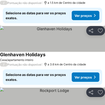
/
a 1.5 km de Centro da cidade
Pontuação não disponível
Selecione as datas para ver os preços
Ver preços
exatos.
Partilhar
Ad
Glenhaven Holidays
Ver preços
Casa/apartamento inteiro
/
a 3.6 km de Centro da cidade
Pontuação não disponível
Selecione as datas para ver os preços
Ver preços
exatos.
Partilhar
Ad