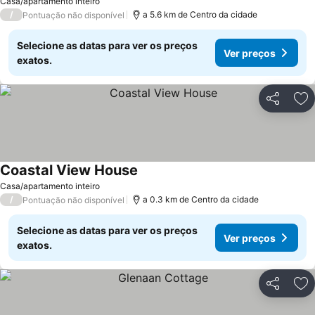
Casa/apartamento inteiro
/
a 5.6 km de Centro da cidade
Pontuação não disponível
Selecione as datas para ver os preços
Ver preços
exatos.
Partilhar
Ad
Coastal View House
Ver preços
Casa/apartamento inteiro
/
a 0.3 km de Centro da cidade
Pontuação não disponível
Selecione as datas para ver os preços
Ver preços
exatos.
Partilhar
Ad