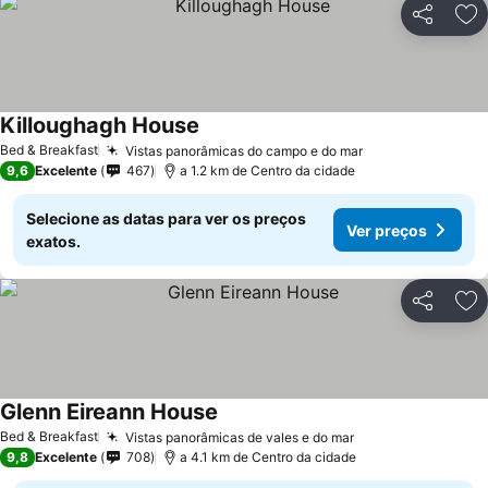
Partilhar
Ad
Killoughagh House
Ver preços
Bed & Breakfast
Vistas panorâmicas do campo e do mar
Ver preços
9,6
Excelente
467
a 1.2 km de Centro da cidade
Selecione as datas para ver os preços
Ver preços
exatos.
Partilhar
Ad
Glenn Eireann House
Ver preços
Bed & Breakfast
Vistas panorâmicas de vales e do mar
Ver preços
9,8
Excelente
708
a 4.1 km de Centro da cidade