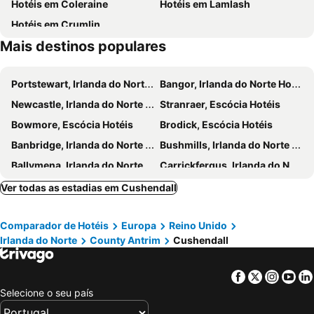
Hotéis em Coleraine
Hotéis em Lamlash
Hotéis em Crumlin
Mais destinos populares
Portstewart, Irlanda do Norte Hotéis
Bangor, Irlanda do Norte Hotéis
Newcastle, Irlanda do Norte Hotéis
Stranraer, Escócia Hotéis
Bowmore, Escócia Hotéis
Brodick, Escócia Hotéis
Banbridge, Irlanda do Norte Hotéis
Bushmills, Irlanda do Norte Hotéis
Ballymena, Irlanda do Norte Hotéis
Carrickfergus, Irlanda do Norte Hotéis
Armagh, Irlanda do Norte Hotéis
Ballyclare, Irlanda do Norte Hotéis
Ver todas as estadias em Cushendall
Burt, Eire Hotéis
Ballycastle, Irlanda do Norte Hotéis
Comparador de Hotéis
Europa
Reino Unido
Ballygally, Irlanda do Norte Hotéis
Ballintoy, Irlanda do Norte Hotéis
Irlanda do Norte
County Antrim
Cushendall
Larne, Irlanda do Norte Hotéis
Newtownards, Irlanda do Norte Hotéis
Cookstown, Irlanda do Norte Hotéis
Blackwaterfoot, Escócia Hotéis
Facebook
Twitter
Insta
Yo
Belfast, Irlanda do Norte Hotéis
Derry-Londonderry, Irlanda do Norte Hotéis
Selecione o seu país
Letterkenny, Eire Hotéis
Antrim, Irlanda do Norte Hotéis