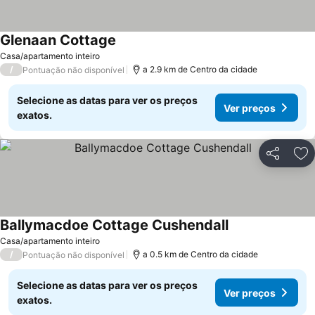
Glenaan Cottage
Ver preços
Casa/apartamento inteiro
/
a 2.9 km de Centro da cidade
Pontuação não disponível
Selecione as datas para ver os preços
Ver preços
exatos.
Partilhar
Ad
Ballymacdoe Cottage Cushendall
Ver preços
Casa/apartamento inteiro
/
a 0.5 km de Centro da cidade
Pontuação não disponível
Selecione as datas para ver os preços
Ver preços
exatos.