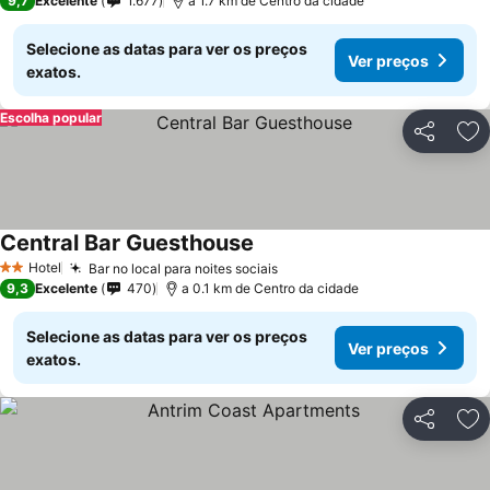
9,7
Excelente
1.677
a 1.7 km de Centro da cidade
Selecione as datas para ver os preços
Ver preços
exatos.
Escolha popular
Partilhar
Ad
Central Bar Guesthouse
Ver preços
Hotel
Bar no local para noites sociais
Ver preços
2 Estrelas
9,3
Excelente
470
a 0.1 km de Centro da cidade
Selecione as datas para ver os preços
Ver preços
exatos.
Partilhar
Ad