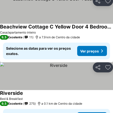
Partilhar
Ad
Beachview Cottage C Yellow Door 4 Bedrooms
Ver preços
Casa/apartamento inteiro
9,5
Excelente
11
a 7.9 km de Centro da cidade
Selecione as datas para ver os preços
Ver preços
exatos.
Partilhar
Ad
Riverside
Ver preços
Bed & Breakfast
9,5
Excelente
275
a 0.1 km de Centro da cidade