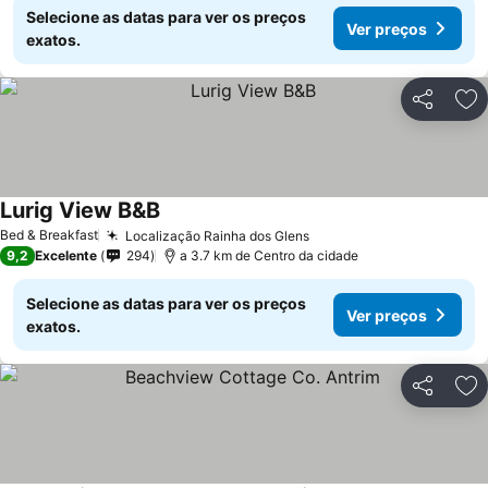
Selecione as datas para ver os preços
Ver preços
exatos.
Partilhar
Ad
Lurig View B&B
Ver preços
Bed & Breakfast
Localização Rainha dos Glens
Ver preços
9,2
Excelente
294
a 3.7 km de Centro da cidade
Selecione as datas para ver os preços
Ver preços
exatos.
Partilhar
Ad