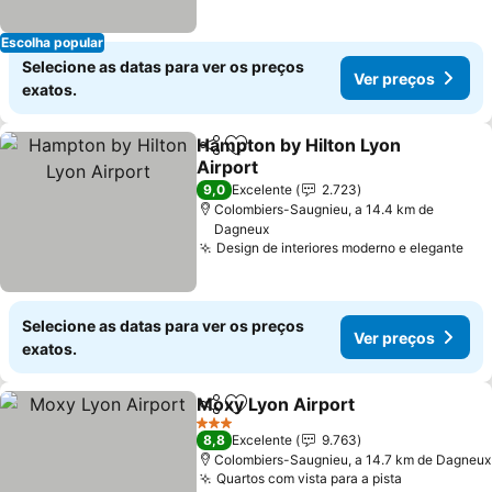
Escolha popular
Selecione as datas para ver os preços
Ver preços
exatos.
Hampton by Hilton Lyon
Partilhar
Adicionar aos favoritos
Airport
Ver preços
9,0
Excelente
2.723
Colombiers-Saugnieu, a 14.4 km de
Dagneux
Design de interiores moderno e elegante
Ver
Selecione as datas para ver os preços
Ver preços
exatos.
Moxy Lyon Airport
Partilhar
Adicionar aos favoritos
Ver pre
3 Estrelas
8,8
Excelente
9.763
Colombiers-Saugnieu, a 14.7 km de Dagneux
Quartos com vista para a pista
Ver preços