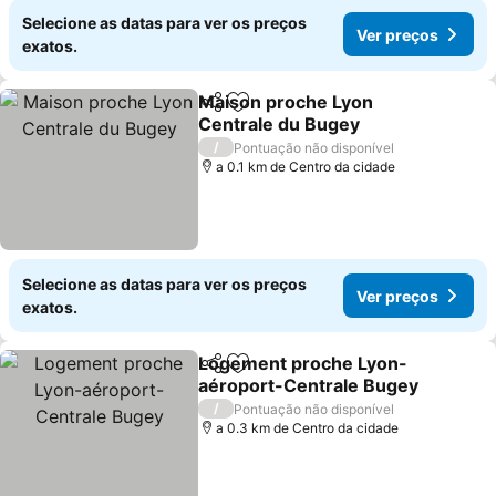
Selecione as datas para ver os preços
Ver preços
exatos.
Maison proche Lyon
Partilhar
Adicionar aos favoritos
Centrale du Bugey
Ver preços
/
Pontuação não disponível
a 0.1 km de Centro da cidade
Selecione as datas para ver os preços
Ver preços
exatos.
Logement proche Lyon-
Partilhar
Adicionar aos favoritos
aéroport-Centrale Bugey
Ver preços
/
Pontuação não disponível
a 0.3 km de Centro da cidade