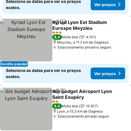
Selecione as datas para ver os preços
Ver preços
exatos.
Kyriad Lyon Est Stadium
Partilhar
Adicionar aos favoritos
Eurexpo Meyzieu
Ver preços
3 Estrelas
8,4
Muito boa
4.101
Meyzieu, a 11.2 km de Dagneux
Estacionamento privativo seguro
Ver preç
Escolha popular
Selecione as datas para ver os preços
Ver preços
exatos.
ibis budget Aéroport Lyon
Partilhar
Adicionar aos favoritos
Saint Exupéry
Ver preços
2 Estrelas
8,0
Muito boa
10.817
Lyon, a 15.3 km de Dagneux
Estacionamento privado seguro
Ver preço