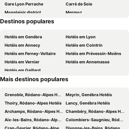
Gare Lyon Perrache
Carré de Soie
Monplaisir district
Mermoz
Destinos populares
Les Traboules
Mercado de Natal
Vaise
Centre Commercial la Part-Dieu
Hotéis em Genébra
Hotéis em Lyon
Hôtel de ville de Lyon
Confluence
Hotéis em Annecy
Hotéis em Cointrin
Basilica of Notre-Dame de Fourvière
OL Store Lyon Centre
Hotéis em Ferney-Voltaire
Hotéis em Prévessin-Moëns
Cité médiévale de Pérouges
Bellecombe
Hotéis em Vernier
Hotéis em Annemasse
Grand Parc Nature Miribel Jonage
Rhônexpress - Aéroport Lyon Saint Exupéry
Hotéis em Gaillard
Centre Aquatique du Loup Pendu
Le Parc des Oiseaux
Mais destinos populares
Golf du Gouverneur
Place Carnot
Maison d'Izieu
Préfecture
Grenoble, Ródano-Alpes Hotéis
Meyrin, Genébra Hotéis
Centre Commercial Ecully Grand Ouest
Les États-Unis
Thoiry, Ródano-Alpes Hotéis
Lancy, Genébra Hotéis
Archamps, Ródano-Alpes Hotéis
Chambéry, Ródano-Alpes Hotéis
Aix-les-Bains, Ródano-Alpes Hotéis
Colombiers-Saugnieu, Ródano-Alpes Hotéis
Cran-Gevrier, Ródano-Alpes Hotéis
Divonne-les-Bains, Ródano-Alpes Hotéis