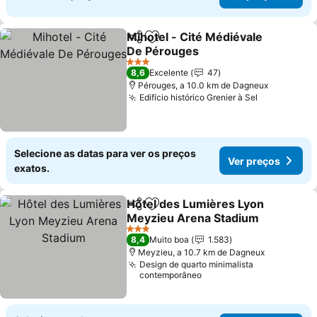
Mihotel - Cité Médiévale
Partilhar
Adicionar aos favoritos
De Pérouges
Ver preços
3 Estrelas
8,6
Excelente
47
Pérouges, a 10.0 km de Dagneux
Edifício histórico Grenier à Sel
Ver preços
Selecione as datas para ver os preços
Ver preços
exatos.
Hôtel des Lumières Lyon
Partilhar
Adicionar aos favoritos
Meyzieu Arena Stadium
Ver preços
3 Estrelas
8,4
Muito boa
1.583
Meyzieu, a 10.7 km de Dagneux
Design de quarto minimalista
contemporâneo