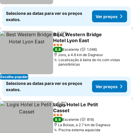
Selecione as datas para ver os preços
Ver preços
exatos.
Best Western Bridge
Partilhar
Adicionar aos favoritos
Hotel Lyon East
Ver preços
3 Estrelas
8,8
Excelente
1.066
Jons, a 4.6 km de Dagneux
Localização à beira do rio com vistas
panorâmicas
Escolha popular
Selecione as datas para ver os preços
Ver preços
exatos.
Logis Hotel Le Petit
Partilhar
Adicionar aos favoritos
Casset
Ver preços
3 Estrelas
8,6
Excelente
816
La Boisse, a 2.7 km de Dagneux
Piscina externa aquecida
Ver preços