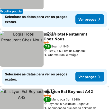
Escolha popular
Selecione as datas para ver os preços
Ver preços
exatos.
Logis Hotel Restaurant
Partilhar
Adicionar aos favoritos
Chez Nous
Ver preços
2 Estrelas
7,9
Boa
945
Pizay, a 5.3 km de Dagneux
Charme rural e refúgio
Ver preços
Selecione as datas para ver os preços
Ver preços
exatos.
ibis Lyon Est Beynost A42
Partilhar
Adicionar aos favoritos
3 Estrelas
8,1
Muito boa
1.948
Beynost, a 6.9 km de Dagneux
Acomodação que aceita animais de