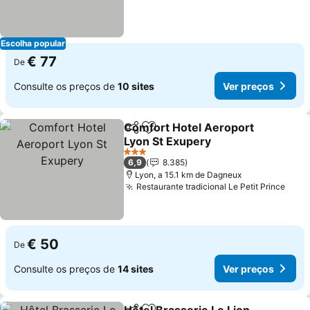
Escolha popular
€ 77
De
Consulte os preços de
10 sites
Ver preços
Comfort Hotel Aeroport
Partilhar
Adicionar aos favoritos
Lyon St Exupery
Ver preços
3 Estrelas
6,9
8.385
Lyon, a 15.1 km de Dagneux
Restaurante tradicional Le Petit Prince
Ver 
€ 50
De
Consulte os preços de
14 sites
Ver preços