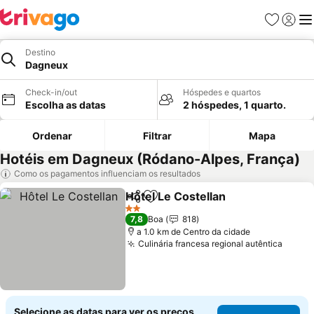
Favoritos
Iniciar
Me
Destino
Dagneux
Check-in/out
Hóspedes e quartos
Escolha as datas
2 hóspedes, 1 quarto.
Ordenar
Filtrar
Mapa
Hotéis em Dagneux (Ródano-Alpes, França)
Como os pagamentos influenciam os resultados
Hôtel Le Costellan
Partilhar
Adicionar aos favoritos
Ver pre
2 Estrelas
7,8
Boa
818
a 1.0 km de Centro da cidade
Culinária francesa regional autêntica
Ver p
Selecione as datas para ver os preços