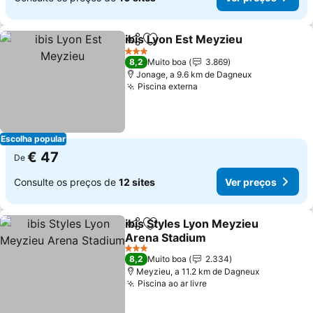
ibis Lyon Est Meyzieu
Partilhar
Adicionar aos favoritos
Ver 
3 Estrelas
8,2
Muito boa
3.869
Jonage, a 9.6 km de Dagneux
Piscina externa
Ver preços
Escolha popular
€ 47
De
Consulte os preços de
12 sites
Ver preços
ibis Styles Lyon Meyzieu
Partilhar
Adicionar aos favoritos
Arena Stadium
Ver preços
3 Estrelas
8,2
Muito boa
2.334
Meyzieu, a 11.2 km de Dagneux
Piscina ao ar livre
Ver preços