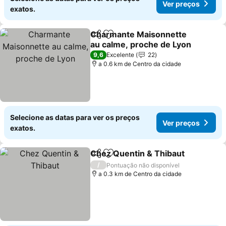
Ver preços
exatos.
Charmante Maisonnette
Partilhar
Adicionar aos favoritos
au calme, proche de Lyon
Ver preços
9,6
Excelente
22
a 0.6 km de Centro da cidade
Selecione as datas para ver os preços
Ver preços
exatos.
Chez Quentin & Thibaut
Partilhar
Adicionar aos favoritos
Ve
/
Pontuação não disponível
a 0.3 km de Centro da cidade