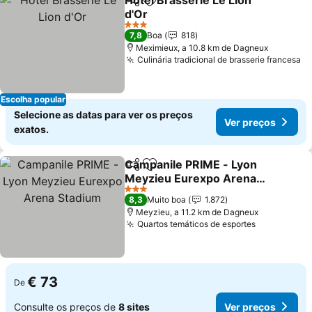
Hôtel Brasserie Le Lion
Partilhar
Adicionar aos favoritos
d'Or
Ver preços
3 Estrelas
7,8
Boa
818
Meximieux, a 10.8 km de Dagneux
Culinária tradicional de brasserie francesa
Ve
Escolha popular
Selecione as datas para ver os preços
Ver preços
exatos.
Campanile PRIME - Lyon
Partilhar
Adicionar aos favoritos
Meyzieu Eurexpo Arena
Stadium
Ver preços
3 Estrelas
8,3
Muito boa
1.872
Meyzieu, a 11.2 km de Dagneux
Quartos temáticos de esportes
Ver preço
€ 73
De
Consulte os preços de
8 sites
Ver preços