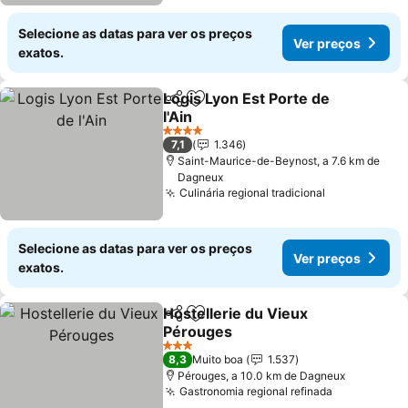
Selecione as datas para ver os preços
Ver preços
exatos.
Logis Lyon Est Porte de
Partilhar
Adicionar aos favoritos
l'Ain
Ver preços
4 Estrelas
7,1
1.346
Saint-Maurice-de-Beynost, a 7.6 km de
Dagneux
Culinária regional tradicional
Ver preços
Selecione as datas para ver os preços
Ver preços
exatos.
Hostellerie du Vieux
Partilhar
Adicionar aos favoritos
Pérouges
Ver preços
3 Estrelas
8,3
Muito boa
1.537
Pérouges, a 10.0 km de Dagneux
Gastronomia regional refinada
Ver preços