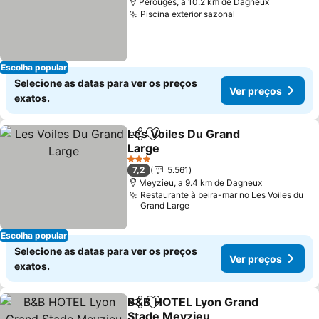
Pérouges, a 10.2 km de Dagneux
Piscina exterior sazonal
Ver preços
Escolha popular
Selecione as datas para ver os preços
Ver preços
exatos.
Les Voiles Du Grand
Partilhar
Adicionar aos favoritos
Large
Ver preços
3 Estrelas
7,2
5.561
Meyzieu, a 9.4 km de Dagneux
Restaurante à beira-mar no Les Voiles du
Grand Large
Escolha popular
Selecione as datas para ver os preços
Ver preços
exatos.
B&B HOTEL Lyon Grand
Partilhar
Adicionar aos favoritos
Stade Meyzieu