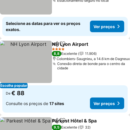
Estacionamento seguro no local
Ver preço
Selecione as datas para ver os preços
Ver preços
exatos.
NH Lyon Airport
Partilhar
Adicionar aos favoritos
Ver preço
4 Estrelas
8,8
Excelente
11.906
Colombiers-Saugnieu, a 14.6 km de Dagneux
Conexão direta de bonde para o centro da
cidade
Escolha popular
€ 88
De
Consulte os preços de
17 sites
Ver preços
Parkest Hôtel & Spa
Partilhar
Adicionar aos favoritos
Ver pr
9,5
Excelente
32