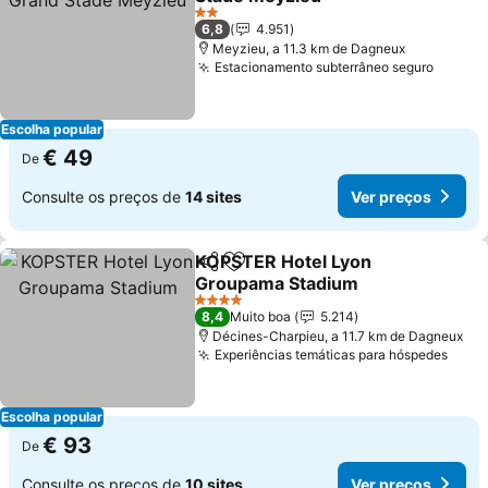
Ver preços
2 Estrelas
6,8
4.951
Meyzieu, a 11.3 km de Dagneux
Estacionamento subterrâneo seguro
Ver pr
Escolha popular
€ 49
De
Consulte os preços de
14 sites
Ver preços
KOPSTER Hotel Lyon
Partilhar
Adicionar aos favoritos
Groupama Stadium
Ver preços
4 Estrelas
8,4
Muito boa
5.214
Décines-Charpieu, a 11.7 km de Dagneux
Experiências temáticas para hóspedes
Ver 
Escolha popular
€ 93
De
Consulte os preços de
10 sites
Ver preços