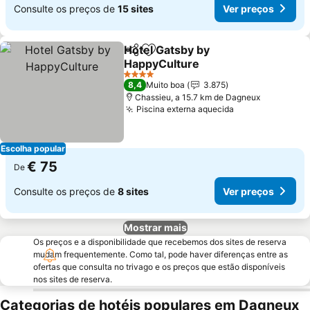
Consulte os preços de
15 sites
Ver preços
Hotel Gatsby by
Partilhar
Adicionar aos favoritos
HappyCulture
Ver preços
4 Estrelas
8,4
Muito boa
3.875
Chassieu, a 15.7 km de Dagneux
Piscina externa aquecida
Ver preços
Escolha popular
€ 75
De
Consulte os preços de
8 sites
Ver preços
Mostrar mais
Os preços e a disponibilidade que recebemos dos sites de reserva
mudam frequentemente. Como tal, pode haver diferenças entre as
ofertas que consulta no trivago e os preços que estão disponíveis
nos sites de reserva.
Categorias de hotéis populares em Dagneux