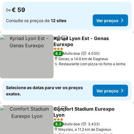
€ 59
De
Consulte os preços de
12 sites
Ver preços
Kyriad Lyon Est - Genas
Partilhar
Adicionar aos favoritos
Eurexpo
Ver preços
3 Estrelas
8,2
Muito boa
4.030
Genas, a 14.6 km de Dagneux
Restaurante com pizza no forno a lenha
Ver
Selecione as datas para ver os preços
Ver preços
exatos.
Comfort Stadium Eurexpo
Partilhar
Adicionar aos favoritos
Lyon
Ver preços
3 Estrelas
8,3
Muito boa
3.433
Meyzieu, a 11.2 km de Dagneux