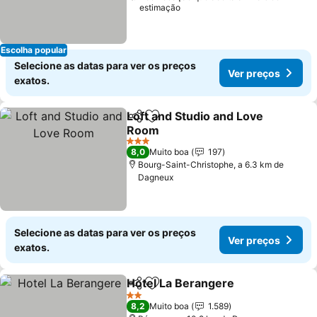
estimação
Escolha popular
Selecione as datas para ver os preços
Ver preços
exatos.
Loft and Studio and Love
Partilhar
Adicionar aos favoritos
Room
Ver preços
3 Estrelas
8,0
Muito boa
197
Bourg-Saint-Christophe, a 6.3 km de
Dagneux
Selecione as datas para ver os preços
Ver preços
exatos.
Hotel La Berangere
Partilhar
Adicionar aos favoritos
Ver pr
2 Estrelas
8,2
Muito boa
1.589