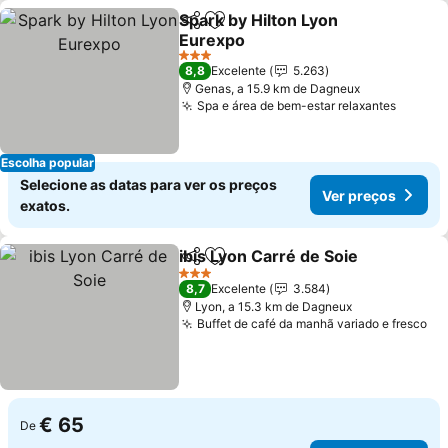
Spark by Hilton Lyon
Partilhar
Adicionar aos favoritos
Eurexpo
Ver preços
3 Estrelas
8,8
Excelente
5.263
Genas, a 15.9 km de Dagneux
Spa e área de bem-estar relaxantes
Ver pr
Escolha popular
Selecione as datas para ver os preços
Ver preços
exatos.
ibis Lyon Carré de Soie
Partilhar
Adicionar aos favoritos
Ver
3 Estrelas
8,7
Excelente
3.584
Lyon, a 15.3 km de Dagneux
Buffet de café da manhã variado e fresco
Ve
€ 65
De