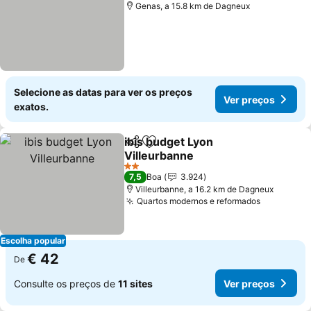
Genas, a 15.8 km de Dagneux
Selecione as datas para ver os preços
Ver preços
exatos.
ibis budget Lyon
Partilhar
Adicionar aos favoritos
Villeurbanne
Ver preços
2 Estrelas
7,5
Boa
3.924
Villeurbanne, a 16.2 km de Dagneux
Quartos modernos e reformados
Ver preço
Escolha popular
€ 42
De
Consulte os preços de
11 sites
Ver preços