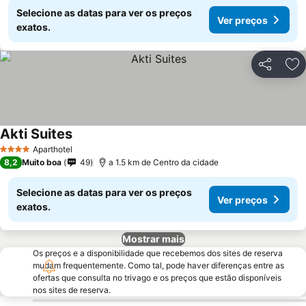
Selecione as datas para ver os preços
Ver preços
exatos.
Partilhar
Ad
Akti Suites
Aparthotel
4 Estrelas
8,2
Muito boa
49
a 1.5 km de Centro da cidade
Selecione as datas para ver os preços
Ver preços
exatos.
Mostrar mais
Os preços e a disponibilidade que recebemos dos sites de reserva
mudam frequentemente. Como tal, pode haver diferenças entre as
ofertas que consulta no trivago e os preços que estão disponíveis
nos sites de reserva.