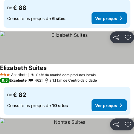
€ 88
De
Consulte os preços de
6 sites
Ver preços
Partilhar
Ad
Elizabeth Suites
Aparthotel
Café da manhã com produtos locais
3 Estrelas
9,5
Excelente
462
a 1.1 km de Centro da cidade
€ 82
De
Consulte os preços de
10 sites
Ver preços
Partilhar
Ad