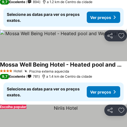
9,7
Excelente
894
a 1.2 km de Centro da cidade
Selecione as datas para ver os preços
Ver preços
exatos.
Partilhar
Ad
Mossa Well Being Hotel - Heated pool and Wellness Spa
Hotel
Piscina externa aquecida
4 Estrelas
9,7
Excelente
781
a 1.4 km de Centro da cidade
Selecione as datas para ver os preços
Ver preços
exatos.
Escolha popular
Partilhar
Ad