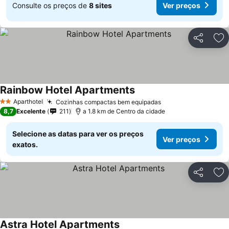
Consulte os preços de
8 sites
Ver preços
Partilhar
Ad
Rainbow Hotel Apartments
Aparthotel
Cozinhas compactas bem equipadas
2 Estrelas
8,7
Excelente
211
a 1.8 km de Centro da cidade
Selecione as datas para ver os preços
Ver preços
exatos.
Partilhar
Ad
Astra Hotel Apartments