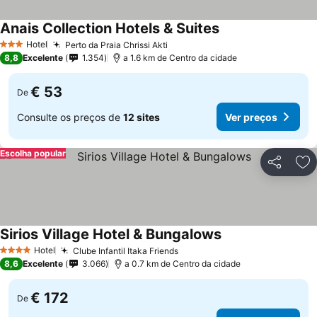
Anais Collection Hotels & Suites
Hotel
Perto da Praia Chrissi Akti
3 Estrelas
8,8
Excelente
1.354
a 1.6 km de Centro da cidade
€ 53
De
Consulte os preços de
12 sites
Ver preços
Escolha popular
Partilhar
Ad
Sirios Village Hotel & Bungalows
Hotel
Clube Infantil Itaka Friends
4 Estrelas
8,6
Excelente
3.066
a 0.7 km de Centro da cidade
€ 172
De