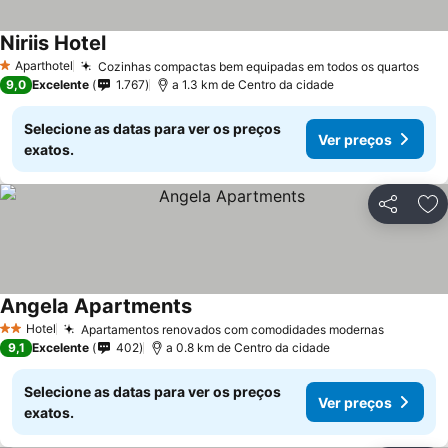
Niriis Hotel
Aparthotel
Cozinhas compactas bem equipadas em todos os quartos
1 Estrelas
9,0
Excelente
1.767
a 1.3 km de Centro da cidade
Selecione as datas para ver os preços
Ver preços
exatos.
Partilhar
Ad
Angela Apartments
Hotel
Apartamentos renovados com comodidades modernas
2 Estrelas
9,1
Excelente
402
a 0.8 km de Centro da cidade
Selecione as datas para ver os preços
Ver preços
exatos.