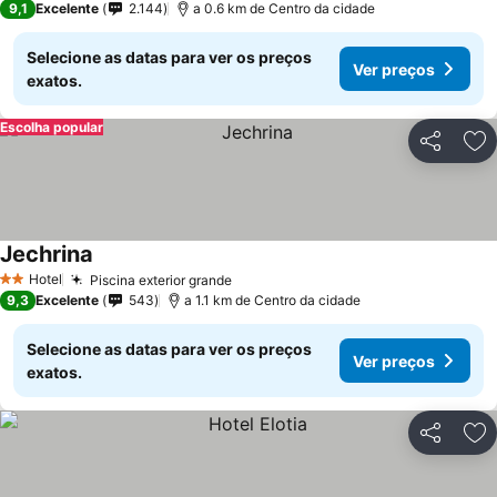
9,1
Excelente
2.144
a 0.6 km de Centro da cidade
Selecione as datas para ver os preços
Ver preços
exatos.
Escolha popular
Partilhar
Ad
Jechrina
Hotel
Piscina exterior grande
2 Estrelas
9,3
Excelente
543
a 1.1 km de Centro da cidade
Selecione as datas para ver os preços
Ver preços
exatos.
Partilhar
Ad