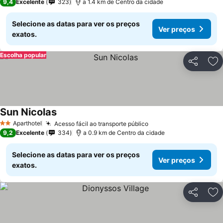
9,4
Excelente
323
a 1.4 km de Centro da cidade
Selecione as datas para ver os preços
Ver preços
exatos.
Escolha popular
Partilhar
Ad
Sun Nicolas
Aparthotel
Acesso fácil ao transporte público
2 Estrelas
9,2
Excelente
334
a 0.9 km de Centro da cidade
Selecione as datas para ver os preços
Ver preços
exatos.
Partilhar
Ad