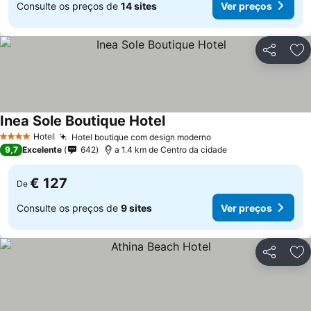
Consulte os preços de
14 sites
Ver preços
Partilhar
Ad
Inea Sole Boutique Hotel
Hotel
Hotel boutique com design moderno
4 Estrelas
9,7
Excelente
642
a 1.4 km de Centro da cidade
€ 127
De
Consulte os preços de
9 sites
Ver preços
Partilhar
Ad