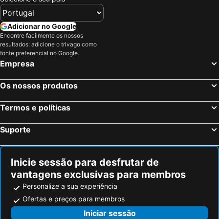
Chania, Creta Hotéis
Chersonissos, Creta Hotéis
Central City Hotel
J&G Suites
Analipsis, Creta Hotéis
Agios Nikolaos, Creta Hotéis
Elia Hotel & Spa
SanSal Boutique Hotel
Adicionar no Google
Rethymnon, Creta Hotéis
Bali, Creta Hotéis
Encontre facilmente os nossos
Lycasti Maisonettes
resultados: adicione o trivago como
Candía, Creta Hotéis
Agia Pelagia, Creta Hotéis
fonte preferencial no Google.
Limenas Chersonissos, Creta Hotéis
Atenas, Ática Hotéis
Empresa
Mykonos-Town, Sul do Mar Egeu Hotéis
Fira, Sul do Mar Egeu Hotéis
Os nossos produtos
Ixia, Sul do Mar Egeu Hotéis
Corfu-Cidade, Ilhas Jônicas ou Jónicas Hotéis
Oia, Sul do Mar Egeu Hotéis
Imerovigli, Sul do Mar Egeu Hotéis
Termos e políticas
Suporte
Inicie sessão para desfrutar de
vantagens exclusivas para membros
Personalize a sua experiência
Ofertas e preços para membros
Iniciar sessão