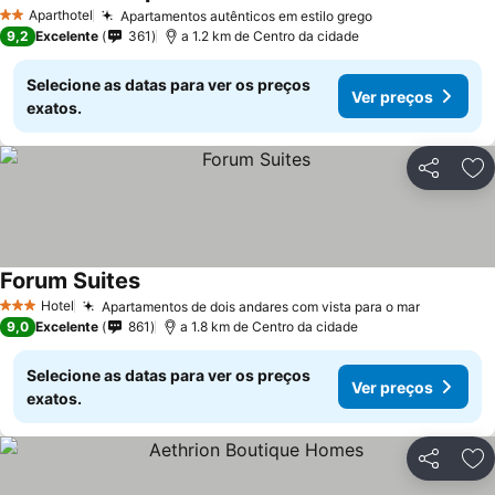
Aparthotel
Apartamentos autênticos em estilo grego
2 Estrelas
9,2
Excelente
361
a 1.2 km de Centro da cidade
Selecione as datas para ver os preços
Ver preços
exatos.
Partilhar
Ad
Forum Suites
Hotel
Apartamentos de dois andares com vista para o mar
3 Estrelas
9,0
Excelente
861
a 1.8 km de Centro da cidade
Selecione as datas para ver os preços
Ver preços
exatos.
Partilhar
Ad