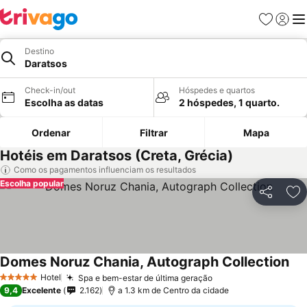
Favoritos
Iniciar
Me
Destino
Daratsos
Check-in/out
Hóspedes e quartos
Escolha as datas
2 hóspedes, 1 quarto.
Ordenar
Filtrar
Mapa
Hotéis em Daratsos (Creta, Grécia)
Como os pagamentos influenciam os resultados
Escolha popular
Partilhar
Ad
Domes Noruz Chania, Autograph Collection
Hotel
Spa e bem-estar de última geração
5 Estrelas
9,4
Excelente
2.162
a 1.3 km de Centro da cidade