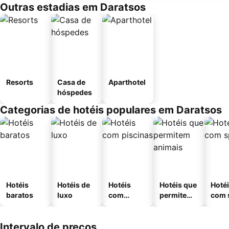
Outras estadias em Daratsos
Resorts
Casa de
Aparthotel
hóspedes
Categorias de hotéis populares em Daratsos
Hotéis
Hotéis de
Hotéis
Hotéis que
Hoté
baratos
luxo
com
permitem
com 
piscinas
animais
Intervalo de preços