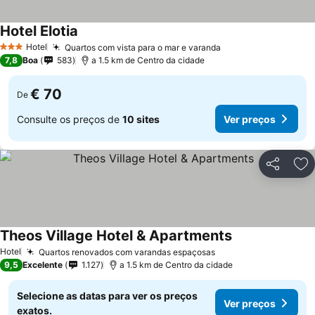
Hotel Elotia
Hotel
Quartos com vista para o mar e varanda
3 Estrelas
7,8
Boa
583
a 1.5 km de Centro da cidade
€ 70
De
Consulte os preços de
10 sites
Ver preços
Partilhar
Ad
Theos Village Hotel & Apartments
Hotel
Quartos renovados com varandas espaçosas
9,5
Excelente
1.127
a 1.5 km de Centro da cidade
Selecione as datas para ver os preços
Ver preços
exatos.