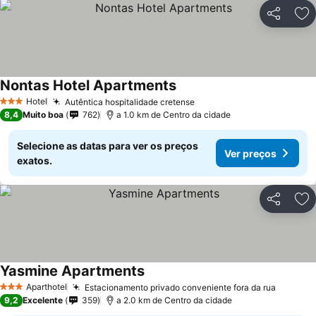
Partilhar
Ad
Nontas Hotel Apartments
Hotel
Autêntica hospitalidade cretense
3 Estrelas
8,4
Muito boa
762
a 1.0 km de Centro da cidade
Selecione as datas para ver os preços
Ver preços
exatos.
Partilhar
Ad
Yasmine Apartments
Aparthotel
Estacionamento privado conveniente fora da rua
3 Estrelas
9,2
Excelente
359
a 2.0 km de Centro da cidade