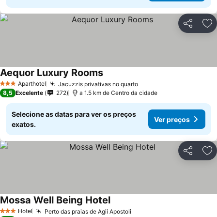
Partilhar
Ad
Aequor Luxury Rooms
Aparthotel
Jacuzzis privativas no quarto
3 Estrelas
8,5
Excelente
272
a 1.5 km de Centro da cidade
Selecione as datas para ver os preços
Ver preços
exatos.
Partilhar
Ad
Mossa Well Being Hotel
Hotel
Perto das praias de Agii Apostoli
3 Estrelas