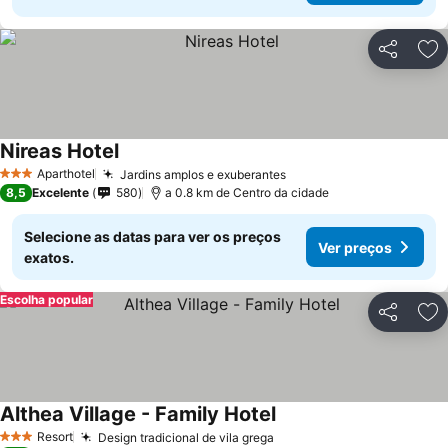
Partilhar
Ad
Nireas Hotel
Aparthotel
Jardins amplos e exuberantes
3 Estrelas
8,5
Excelente
580
a 0.8 km de Centro da cidade
Selecione as datas para ver os preços
Ver preços
exatos.
Escolha popular
Partilhar
Ad
Althea Village - Family Hotel
Resort
Design tradicional de vila grega
3 Estrelas