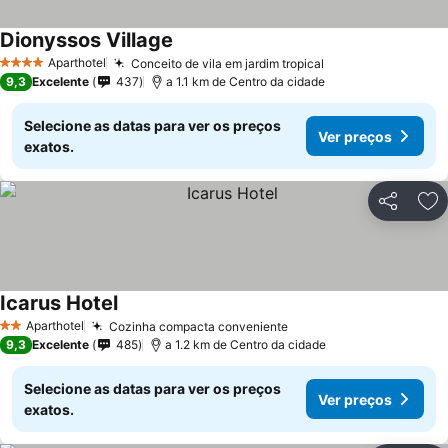
Dionyssos Village
Aparthotel
Conceito de vila em jardim tropical
4 Estrelas
9,3
Excelente
437
a 1.1 km de Centro da cidade
Selecione as datas para ver os preços
Ver preços
exatos.
Partilhar
Ad
Icarus Hotel
Aparthotel
Cozinha compacta conveniente
2 Estrelas
9,3
Excelente
485
a 1.2 km de Centro da cidade
Selecione as datas para ver os preços
Ver preços
exatos.