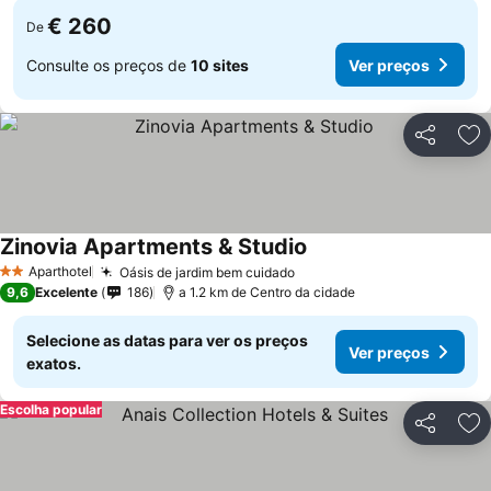
€ 260
De
Consulte os preços de
10 sites
Ver preços
Partilhar
Ad
Zinovia Apartments & Studio
Aparthotel
Oásis de jardim bem cuidado
2 Estrelas
9,6
Excelente
186
a 1.2 km de Centro da cidade
Selecione as datas para ver os preços
Ver preços
exatos.
Escolha popular
Partilhar
Ad