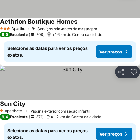
Aethrion Boutique Homes
Aparthotel
Serviços relaxantes de massagem
3 Estrelas
9,0
Excelente
200
a 1.6 km de Centro da cidade
Selecione as datas para ver os preços
Ver preços
exatos.
Partilhar
Ad
Sun City
Aparthotel
Piscina exterior com seção infantil
1 Estrelas
9,4
Excelente
871
a 1.2 km de Centro da cidade
Selecione as datas para ver os preços
Ver preços
exatos.