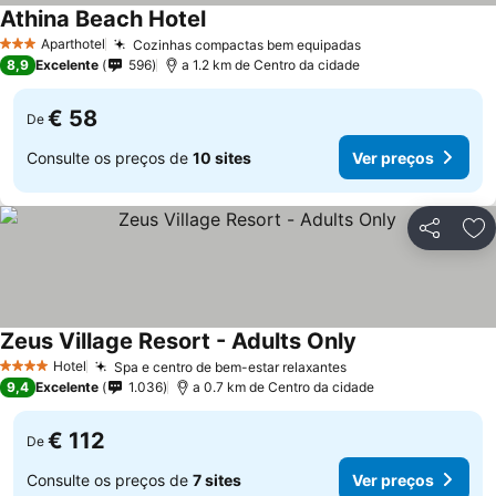
Athina Beach Hotel
Aparthotel
Cozinhas compactas bem equipadas
3 Estrelas
8,9
Excelente
596
a 1.2 km de Centro da cidade
€ 58
De
Consulte os preços de
10 sites
Ver preços
Partilhar
Ad
Zeus Village Resort - Adults Only
Hotel
Spa e centro de bem-estar relaxantes
4 Estrelas
9,4
Excelente
1.036
a 0.7 km de Centro da cidade
€ 112
De
Consulte os preços de
7 sites
Ver preços