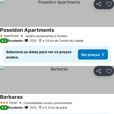
Partilhar
Ad
Poseidon Apartments
Aparthotel
Jardins exuberantes e floridos
1 Estrelas
9,2
Excelente
300
a 1.6 km de Centro da cidade
Selecione as datas para ver os preços
Ver preços
exatos.
Partilhar
Ad
Barbaras
Hotel
Comodidades locais convenientes
3 Estrelas
8,5
Excelente
300
a 0.2 km da praia