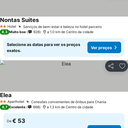
Nontas Suites
Hotel
Serviços de bem-estar e beleza no hotel parceiro
2 Estrelas
8,3
Muito boa
628
a 1.0 km de Centro da cidade
Selecione as datas para ver os preços
Ver preços
exatos.
Partilhar
Ad
Elea
Aparthotel
Conexões convenientes de ônibus para Chania
2 Estrelas
8,7
Excelente
668
a 1.3 km de Centro da cidade
€ 53
De