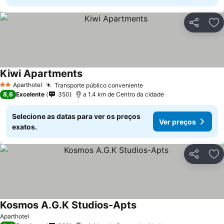
Partilhar
Ad
Kiwi Apartments
Aparthotel
Transporte público conveniente
2 Estrelas
8,6
Excelente
350
a 1.4 km de Centro da cidade
Selecione as datas para ver os preços
Ver preços
exatos.
Partilhar
Ad
Kosmos A.G.K Studios-Apts
Aparthotel