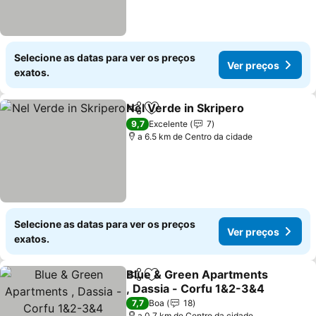
Selecione as datas para ver os preços
Ver preços
exatos.
Nel Verde in Skripero
Partilhar
Adicionar aos favoritos
Ver 
9,7
Excelente
7
a 6.5 km de Centro da cidade
Selecione as datas para ver os preços
Ver preços
exatos.
Blue & Green Apartments
Partilhar
Adicionar aos favoritos
, Dassia - Corfu 1&2-3&4
Ver preços
7,7
Boa
18
a 0.7 km de Centro da cidade