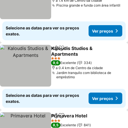
a 1.4 km de Centro da cidade
Piscina grande e funda com área infantil
Ver
Selecione as datas para ver os preços
Ver preços
exatos.
Kaloudis Studios &
Partilhar
Adicionar aos favoritos
Apartments
Ver preços
3 Estrelas
9,6
Excelente
334
a 0.4 km de Centro da cidade
Jardim tranquilo com biblioteca de
empréstimo
Selecione as datas para ver os preços
Ver preços
exatos.
Primavera Hotel
Partilhar
Adicionar aos favoritos
Ver preço
3 Estrelas
8,5
Excelente
841