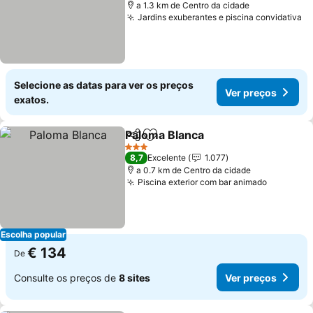
a 1.3 km de Centro da cidade
Jardins exuberantes e piscina convidativa
Ve
Selecione as datas para ver os preços
Ver preços
exatos.
Paloma Blanca
Partilhar
Adicionar aos favoritos
Ver preços
3 Estrelas
8,7
Excelente
1.077
a 0.7 km de Centro da cidade
Piscina exterior com bar animado
Ver preç
Escolha popular
€ 134
De
Consulte os preços de
8 sites
Ver preços