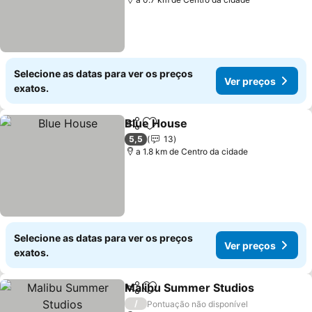
Selecione as datas para ver os preços
Ver preços
exatos.
Blue House
Partilhar
Adicionar aos favoritos
Ver preços
5,5
13
a 1.8 km de Centro da cidade
Selecione as datas para ver os preços
Ver preços
exatos.
Malibu Summer Studios
Partilhar
Adicionar aos favoritos
Ve
/
Pontuação não disponível