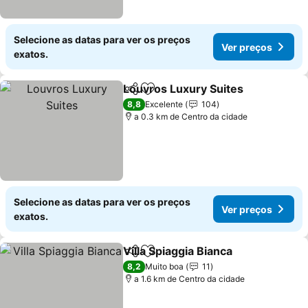
Selecione as datas para ver os preços
Ver preços
exatos.
Louvros Luxury Suites
Partilhar
Adicionar aos favoritos
Ver
8,8
Excelente
104
a 0.3 km de Centro da cidade
Selecione as datas para ver os preços
Ver preços
exatos.
Villa Spiaggia Bianca
Partilhar
Adicionar aos favoritos
Ver p
8,2
Muito boa
11
a 1.6 km de Centro da cidade