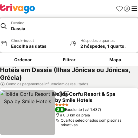
Favoritos
Iniciar
Me
Destino
Dassia
Check-in/out
Hóspedes e quartos
Escolha as datas
2 hóspedes, 1 quarto.
Ordenar
Filtrar
Mapa
Hotéis em Dassia (Ilhas Jônicas ou Jónicas,
Grécia)
Como os pagamentos influenciam os resultados
Iolida Corfu Resort & Spa
Partilhar
Adicionar aos favoritos
by Smile Hotels
Ver preços
4 Estrelas
8,5
Excelente
1.437
a 0.3 km da praia
Quartos selecionados com piscinas
privativas