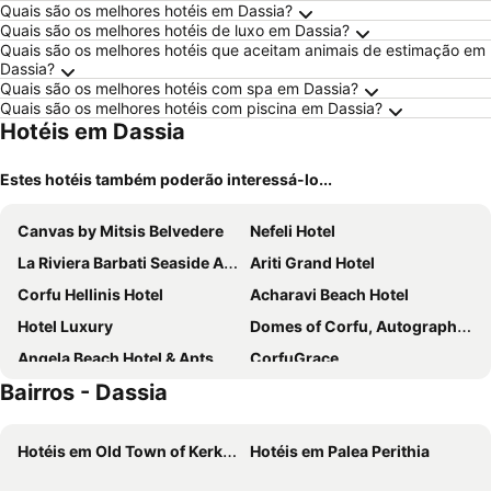
Quais são os melhores hotéis em Dassia?
Quais são os melhores hotéis de luxo em Dassia?
Quais são os melhores hotéis que aceitam animais de estimação em
Dassia?
Quais são os melhores hotéis com spa em Dassia?
Quais são os melhores hotéis com piscina em Dassia?
Hotéis em Dassia
Estes hotéis também poderão interessá-lo...
Canvas by Mitsis Belvedere
Nefeli Hotel
La Riviera Barbati Seaside Apartments
Ariti Grand Hotel
Corfu Hellinis Hotel
Acharavi Beach Hotel
Hotel Luxury
Domes of Corfu, Autograph Collection
Angela Beach Hotel & Apts
CorfuGrace
Bairros - Dassia
Elea Beach Hotel
Sunshine Corfu Hotel & Spa
Hotel Artur
Angsana Corfu
Hotéis em Old Town of Kerkyra
Hotéis em Palea Perithia
Akron Seascape Resort, a member of Brown Hotels
Century Resort
Corfu Holiday Palace
LAGUNA HOLIDAY RESORT