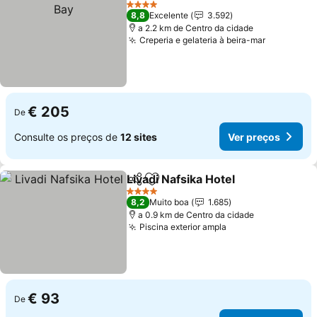
Ver 
4 Estrelas
8,8
Excelente
3.592
a 2.2 km de Centro da cidade
Creperia e gelateria à beira-mar
Ver preço
€ 205
De
Consulte os preços de
12 sites
Ver preços
Livadi Nafsika Hotel
Partilhar
Adicionar aos favoritos
Ver pr
4 Estrelas
8,2
Muito boa
1.685
a 0.9 km de Centro da cidade
Piscina exterior ampla
Ver preços
€ 93
De