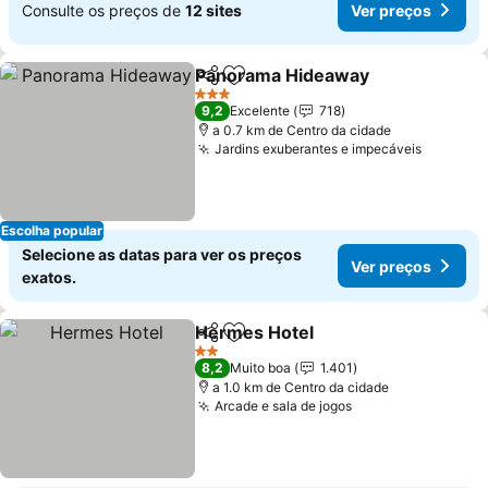
Consulte os preços de
12 sites
Ver preços
Panorama Hideaway
Partilhar
Adicionar aos favoritos
Ver p
3 Estrelas
9,2
Excelente
718
a 0.7 km de Centro da cidade
Jardins exuberantes e impecáveis
Ver pre
Escolha popular
Selecione as datas para ver os preços
Ver preços
exatos.
Hermes Hotel
Partilhar
Adicionar aos favoritos
Ver preços
2 Estrelas
8,2
Muito boa
1.401
a 1.0 km de Centro da cidade
Arcade e sala de jogos
Ver preços