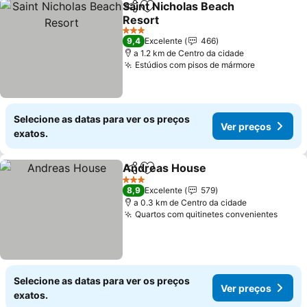
Saint Nicholas Beach
Partilhar
Adicionar aos favoritos
Resort
Ver preços
3 Estrelas
9,4
Excelente
466
a 1.2 km de Centro da cidade
Estúdios com pisos de mármore
Ver preço
Selecione as datas para ver os preços
Ver preços
exatos.
Andreas House
Partilhar
Adicionar aos favoritos
Ver preços
3 Estrelas
8,9
Excelente
579
a 0.3 km de Centro da cidade
Quartos com quitinetes convenientes
Ver p
Selecione as datas para ver os preços
Ver preços
exatos.