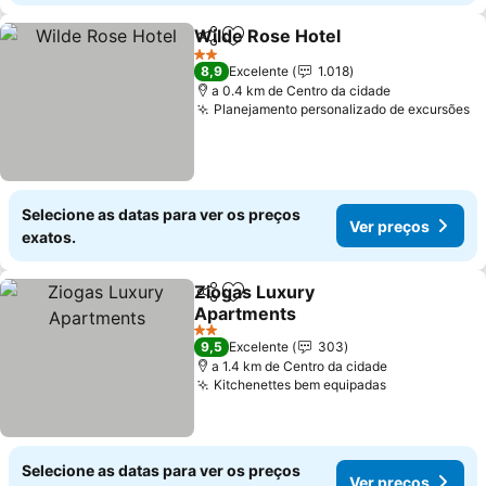
Wilde Rose Hotel
Partilhar
Adicionar aos favoritos
Ver preç
2 Estrelas
8,9
Excelente
1.018
a 0.4 km de Centro da cidade
Planejamento personalizado de excursões
V
Selecione as datas para ver os preços
Ver preços
exatos.
Ziogas Luxury
Partilhar
Adicionar aos favoritos
Apartments
Ver preços
2 Estrelas
9,5
Excelente
303
a 1.4 km de Centro da cidade
Kitchenettes bem equipadas
Ver preços
Selecione as datas para ver os preços
Ver preços