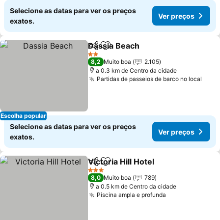
Selecione as datas para ver os preços
Ver preços
exatos.
Dassia Beach
Partilhar
Adicionar aos favoritos
Ver preços
2 Estrelas
8,2
Muito boa
2.105
a 0.3 km de Centro da cidade
Partidas de passeios de barco no local
Ver 
Escolha popular
Selecione as datas para ver os preços
Ver preços
exatos.
Victoria Hill Hotel
Partilhar
Adicionar aos favoritos
Ver preç
3 Estrelas
8,0
Muito boa
789
a 0.5 km de Centro da cidade
Piscina ampla e profunda
Ver preços