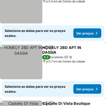
a 0.4 km de Centro da cidade
Selecione as datas para ver os preços
Ver preços
exatos.
HOMELY 2BD APT IN
Partilhar
Adicionar aos favoritos
DASSIA
Ver preços
9,2
Excelente
9
a 0.7 km de Centro da cidade
Selecione as datas para ver os preços
Ver preços
exatos.
Castello Di Vista Boutique
Partilhar
Adicionar aos favoritos