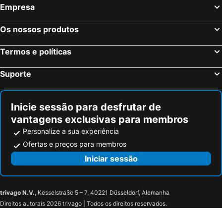
Empresa
Chania, Creta Hotéis
Mykonos-Town, Sul do Mar Egeu Hotéis
Fira, Sul do Mar Egeu Hotéis
Ixia, Sul do Mar Egeu Hotéis
Os nossos produtos
Chersonissos, Creta Hotéis
Corfu-Cidade, Ilhas Jônicas ou Jónicas Hotéis
Termos e políticas
Oia, Sul do Mar Egeu Hotéis
Imerovigli, Sul do Mar Egeu Hotéis
Suporte
Inicie sessão para desfrutar de
vantagens exclusivas para membros
Personalize a sua experiência
Ofertas e preços para membros
Iniciar sessão
trivago N.V.
, Kesselstraße 5 – 7, 40221 Düsseldorf, Alemanha
Direitos autorais 2026 trivago | Todos os direitos reservados.