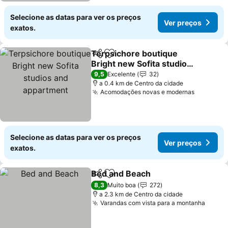
Selecione as datas para ver os preços
Ver preços
exatos.
Terpsichore boutique
Partilhar
Adicionar aos favoritos
Bright new Sofita studios
and appartment
Ver preços
9,5
Excelente
32
a 0.4 km de Centro da cidade
Acomodações novas e modernas
Ver preç
Selecione as datas para ver os preços
Ver preços
exatos.
Bed and Beach
Partilhar
Adicionar aos favoritos
Ver preços
8,3
Muito boa
272
a 2.3 km de Centro da cidade
Varandas com vista para a montanha
Ver p