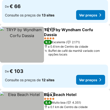
€ 66
De
Consulte os preços de
13 sites
Ver preços
TRYP by Wyndham Corfu
Partilhar
Adicionar aos favoritos
Dassia
Ver preços
4 Estrelas
9,2
Excelente
2.171
a 0.6 km de Centro da cidade
Buffet de café da manhã variado com
opções locais
€ 103
De
Consulte os preços de
12 sites
Ver preços
Elea Beach Hotel
Partilhar
Adicionar aos favoritos
Ver preço
4 Estrelas
8,4
Muito boa
4.351
a 0.1 km de Centro da cidade