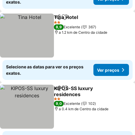
exatos.
Tina Hotel
Partilhar
Adicionar aos favoritos
Ver preços
2 Estrelas
8,9
Excelente
367
a 1.2 km de Centro da cidade
Selecione as datas para ver os preços
Ver preços
exatos.
KIPOS-SS luxury
Partilhar
Adicionar aos favoritos
residences
Ver preços
2 Estrelas
9,0
Excelente
102
a 0.4 km de Centro da cidade