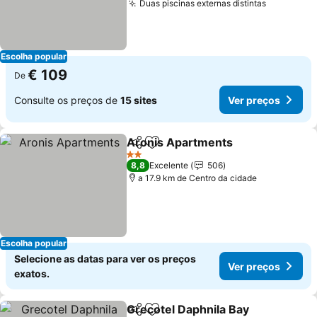
Duas piscinas externas distintas
Ver preç
Escolha popular
€ 109
De
Consulte os preços de
15 sites
Ver preços
Aronis Apartments
Partilhar
Adicionar aos favoritos
Ver pr
2 Estrelas
8,8
Excelente
506
a 17.9 km de Centro da cidade
Escolha popular
Selecione as datas para ver os preços
Ver preços
exatos.
Grecotel Daphnila Bay
Partilhar
Adicionar aos favoritos