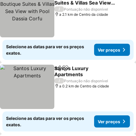
Suites & Villas Sea View
with Pool Dassia Corfu
Ver preços
/
Pontuação não disponível
a 2.1 km de Centro da cidade
Selecione as datas para ver os preços
Ver preços
exatos.
Santos Luxury
Partilhar
Adicionar aos favoritos
Apartments
Ver preços
/
Pontuação não disponível
a 0.2 km de Centro da cidade
Selecione as datas para ver os preços
Ver preços
exatos.