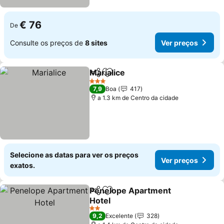
€ 76
De
Consulte os preços de
8 sites
Ver preços
Marialice
Partilhar
Adicionar aos favoritos
Ver preços
3 Estrelas
7,9
Boa
417
a 1.3 km de Centro da cidade
Selecione as datas para ver os preços
Ver preços
exatos.
Penelope Apartment
Partilhar
Adicionar aos favoritos
Hotel
Ver preços
2 Estrelas
9,2
Excelente
328