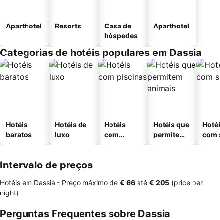
Aparthotel
Resorts
Casa de
Aparthotel
hóspedes
Categorias de hotéis populares em Dassia
Hotéis
Hotéis de
Hotéis
Hotéis que
Hoté
baratos
luxo
com
permitem
com 
piscinas
animais
Intervalo de preços
Hotéis em Dassia -
Preço máximo
de
‎€ 66
até
‎€ 205
(price per
night)
Perguntas Frequentes sobre Dassia