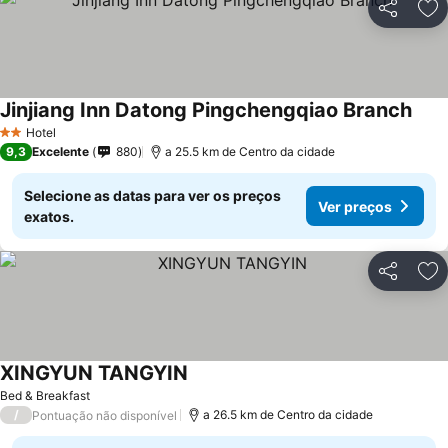
Partilhar
Ad
Jinjiang Inn Datong Pingchengqiao Branch
Hotel
2 Estrelas
9,3
Excelente
880
a 25.5 km de Centro da cidade
Selecione as datas para ver os preços
Ver preços
exatos.
Partilhar
Ad
XINGYUN TANGYIN
Bed & Breakfast
/
a 26.5 km de Centro da cidade
Pontuação não disponível