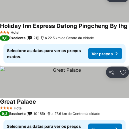
Holiday Inn Express Datong Pingcheng By Ihg
Hotel
3 Estrelas
9,8
Excelente
21
a 22.5 km de Centro da cidade
Selecione as datas para ver os preços
Ver preços
exatos.
Partilhar
Ad
Great Palace
Hotel
4 Estrelas
9,3
Excelente
10.185
a 27.6 km de Centro da cidade
Selecione as datas para ver os preços