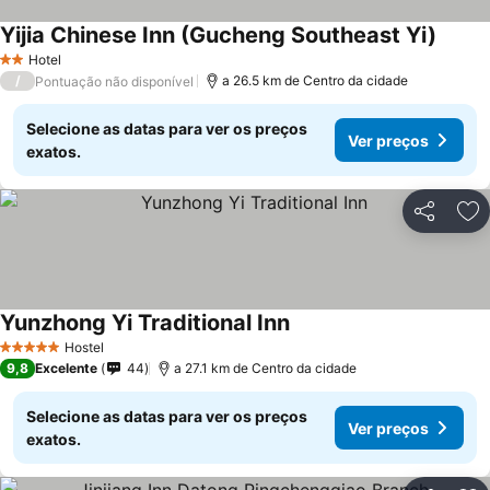
Yijia Chinese Inn (Gucheng Southeast Yi)
Hotel
2 Estrelas
/
a 26.5 km de Centro da cidade
Pontuação não disponível
Selecione as datas para ver os preços
Ver preços
exatos.
Partilhar
Ad
Yunzhong Yi Traditional Inn
Hostel
5 Estrelas
9,8
Excelente
44
a 27.1 km de Centro da cidade
Selecione as datas para ver os preços
Ver preços
exatos.