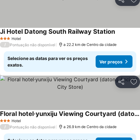
Partilhar
Ad
Ji Hotel Datong South Railway Station
Hotel
3 Estrelas
/
a 22.2 km de Centro da cidade
Pontuação não disponível
Selecione as datas para ver os preços
Ver preços
exatos.
Partilhar
Ad
Floral hotel·yunxiju Viewing Courtyard (datong Ancient City Store)
Hotel
3 Estrelas
/
a 26.9 km de Centro da cidade
Pontuação não disponível