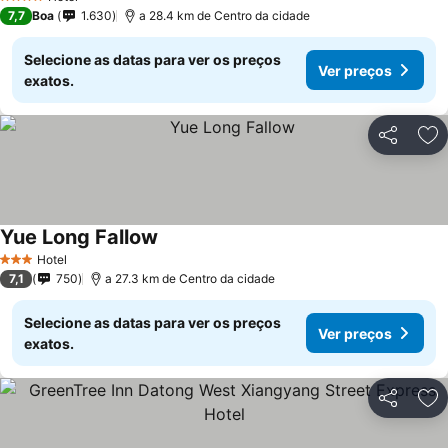
4 Estrelas
7,7
Boa
1.630
a 28.4 km de Centro da cidade
Selecione as datas para ver os preços
Ver preços
exatos.
Partilhar
Ad
Yue Long Fallow
Hotel
3 Estrelas
7,1
750
a 27.3 km de Centro da cidade
Selecione as datas para ver os preços
Ver preços
exatos.
Partilhar
Ad