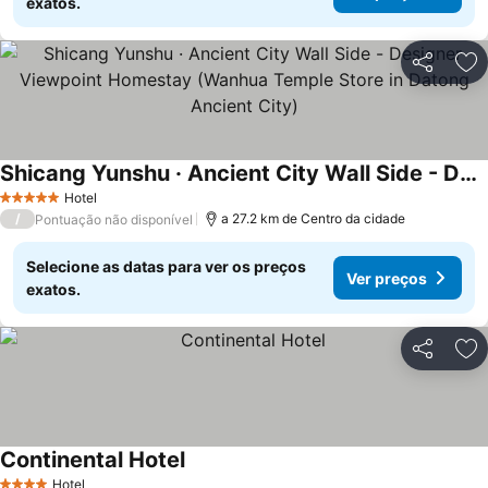
exatos.
Partilhar
Ad
Shicang Yunshu · Ancient City Wall Side - Designer Viewpoint Homestay (Wanhua Temple Store in Datong Ancient City)
Hotel
5 Estrelas
/
a 27.2 km de Centro da cidade
Pontuação não disponível
Selecione as datas para ver os preços
Ver preços
exatos.
Partilhar
Ad
Continental Hotel
Hotel