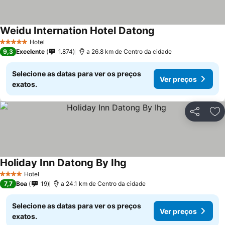
Weidu Internation Hotel Datong
Hotel
5 Estrelas
9,3
Excelente
1.874
a 26.8 km de Centro da cidade
Selecione as datas para ver os preços
Ver preços
exatos.
Partilhar
Ad
Holiday Inn Datong By Ihg
Hotel
4 Estrelas
7,7
Boa
19
a 24.1 km de Centro da cidade
Selecione as datas para ver os preços
Ver preços
exatos.