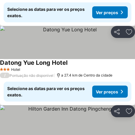
Selecione as datas para ver os preços
Ver preços
exatos.
Partilhar
Ad
Datong Yue Long Hotel
Hotel
3 Estrelas
/
a 27.4 km de Centro da cidade
Pontuação não disponível
Selecione as datas para ver os preços
Ver preços
exatos.
Partilhar
Ad