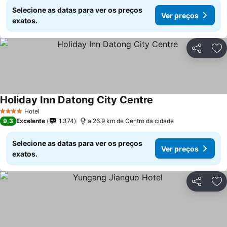
Selecione as datas para ver os preços
Ver preços
exatos.
Partilhar
Ad
Holiday Inn Datong City Centre
Hotel
4 Estrelas
9,3
Excelente
1.374
a 26.9 km de Centro da cidade
Selecione as datas para ver os preços
Ver preços
exatos.
Partilhar
Ad