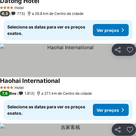
Datong Hotel
Hotel
4 Estrelas
6,3
773
a 26.8 km de Centro da cidade
Selecione as datas para ver os preços
Ver preços
exatos.
Partilhar
Ad
Haohai International
Hotel
4 Estrelas
7,6
Boa
1.812
a 27.1 km de Centro da cidade
Selecione as datas para ver os preços
Ver preços
exatos.
Partilhar
Ad