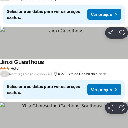
Selecione as datas para ver os preços
Ver preços
exatos.
Partilhar
Ad
Jinxi Guesthous
Hotel
3 Estrelas
/
a 27.3 km de Centro da cidade
Pontuação não disponível
Selecione as datas para ver os preços
Ver preços
exatos.
Partilhar
Ad