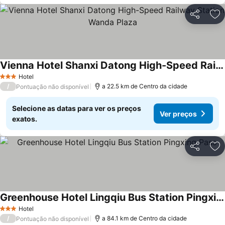
Partilhar
Ad
Vienna Hotel Shanxi Datong High-Speed Railway Station Wanda Plaza
Hotel
3 Estrelas
/
a 22.5 km de Centro da cidade
Pontuação não disponível
Selecione as datas para ver os preços
Ver preços
exatos.
Partilhar
Ad
Greenhouse Hotel Lingqiu Bus Station Pingxing Pass
Hotel
3 Estrelas
/
a 84.1 km de Centro da cidade
Pontuação não disponível