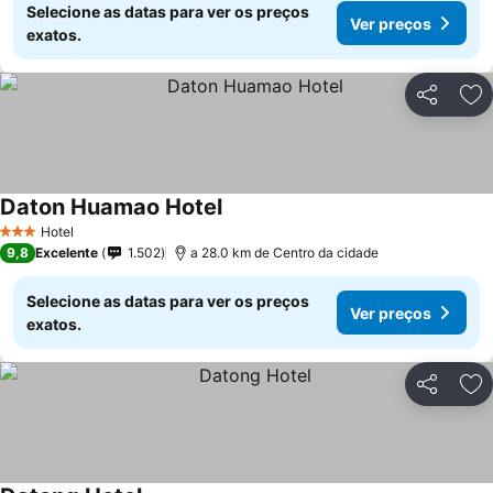
Selecione as datas para ver os preços
Ver preços
exatos.
Partilhar
Ad
Daton Huamao Hotel
Hotel
3 Estrelas
9,8
Excelente
1.502
a 28.0 km de Centro da cidade
Selecione as datas para ver os preços
Ver preços
exatos.
Partilhar
Ad