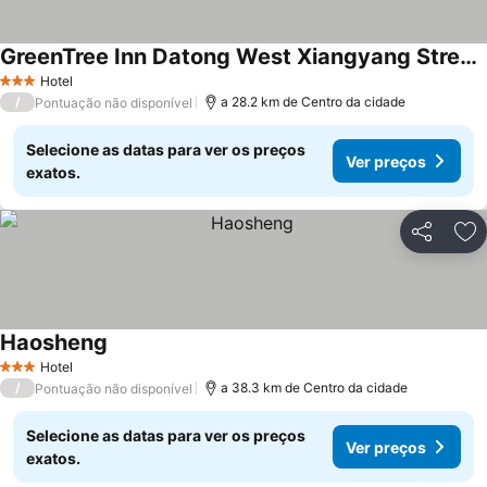
GreenTree Inn Datong West Xiangyang Street Express Hotel
Hotel
3 Estrelas
/
a 28.2 km de Centro da cidade
Pontuação não disponível
Selecione as datas para ver os preços
Ver preços
exatos.
Partilhar
Ad
Haosheng
Hotel
3 Estrelas
/
a 38.3 km de Centro da cidade
Pontuação não disponível
Selecione as datas para ver os preços
Ver preços
exatos.