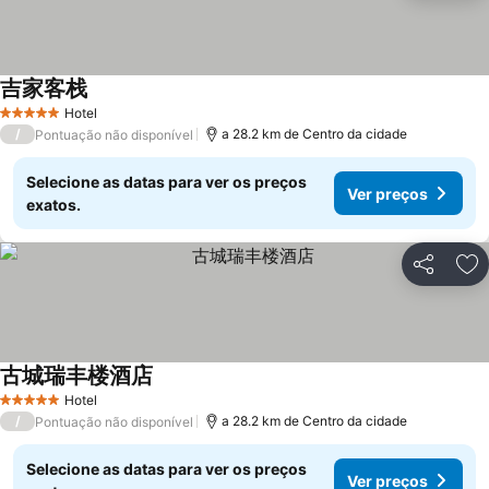
吉家客栈
Hotel
5 Estrelas
/
a 28.2 km de Centro da cidade
Pontuação não disponível
Selecione as datas para ver os preços
Ver preços
exatos.
Partilhar
Ad
古城瑞丰楼酒店
Hotel
5 Estrelas
/
a 28.2 km de Centro da cidade
Pontuação não disponível
Selecione as datas para ver os preços
Ver preços