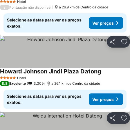
Hotel
5 Estrelas
/
a 26.9 km de Centro da cidade
Pontuação não disponível
Selecione as datas para ver os preços
Ver preços
exatos.
Partilhar
Ad
Howard Johnson Jindi Plaza Datong
Hotel
5 Estrelas
8,8
Excelente
3.309
a 26.1 km de Centro da cidade
Selecione as datas para ver os preços
Ver preços
exatos.
Partilhar
Ad