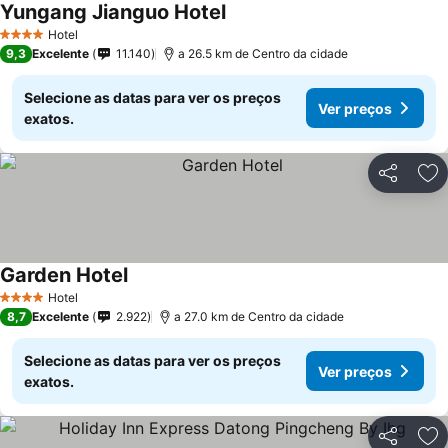
Yungang Jianguo Hotel
Hotel
4 Estrelas
9,3
Excelente
11.140
a 26.5 km de Centro da cidade
Selecione as datas para ver os preços
Ver preços
exatos.
Partilhar
Ad
Garden Hotel
Hotel
4 Estrelas
8,7
Excelente
2.922
a 27.0 km de Centro da cidade
Selecione as datas para ver os preços
Ver preços
exatos.
Partilhar
Ad