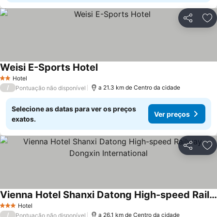
Partilhar
Ad
Weisi E-Sports Hotel
Hotel
2 Estrelas
/
a 21.3 km de Centro da cidade
Pontuação não disponível
Selecione as datas para ver os preços
Ver preços
exatos.
Partilhar
Ad
Vienna Hotel Shanxi Datong High-speed Railway Dongxin International
Hotel
3 Estrelas
/
a 26.1 km de Centro da cidade
Pontuação não disponível