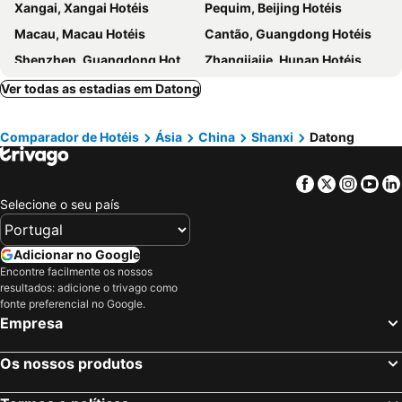
Xangai, Xangai Hotéis
Pequim, Beijing Hotéis
Macau, Macau Hotéis
Cantão, Guangdong Hotéis
Shenzhen, Guangdong Hotéis
Zhangjiajie, Hunan Hotéis
Zhuhai, Guangdong Hotéis
Chongqing, Chongqing Hotéis
Ver todas as estadias em Datong
Xi'an, Shaanxi Hotéis
Comparador de Hotéis
Ásia
China
Shanxi
Datong
Facebook
Twitter
Insta
Yo
Selecione o seu país
Adicionar no Google
Encontre facilmente os nossos
resultados: adicione o trivago como
fonte preferencial no Google.
Empresa
Os nossos produtos