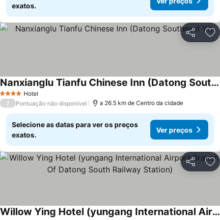
Ver preços
exatos.
Partilhar
Ad
Nanxianglu Tianfu Chinese Inn (Datong Southeast Yi)
Hotel
4 Estrelas
/
a 26.5 km de Centro da cidade
Pontuação não disponível
Selecione as datas para ver os preços
Ver preços
exatos.
Partilhar
Ad
Willow Ying Hotel (yungang International Airport Branch Of Datong South Railway Station)