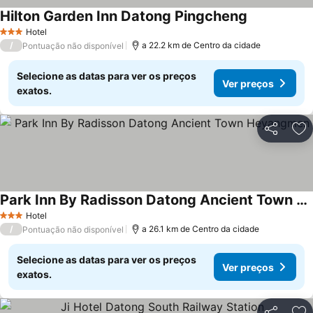
Hilton Garden Inn Datong Pingcheng
Hotel
3 Estrelas
/
a 22.2 km de Centro da cidade
Pontuação não disponível
Selecione as datas para ver os preços
Ver preços
exatos.
Partilhar
Ad
Park Inn By Radisson Datong Ancient Town Heyangmen
Hotel
3 Estrelas
/
a 26.1 km de Centro da cidade
Pontuação não disponível
Selecione as datas para ver os preços
Ver preços
exatos.