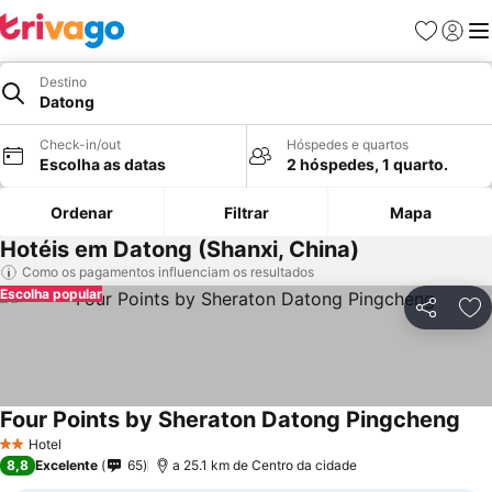
Favoritos
Iniciar
Me
Destino
Datong
Check-in/out
Hóspedes e quartos
Escolha as datas
2 hóspedes, 1 quarto.
Ordenar
Filtrar
Mapa
Hotéis em Datong (Shanxi, China)
Como os pagamentos influenciam os resultados
Escolha popular
Partilhar
Ad
Four Points by Sheraton Datong Pingcheng
Hotel
2 Estrelas
8,8
Excelente
65
a 25.1 km de Centro da cidade