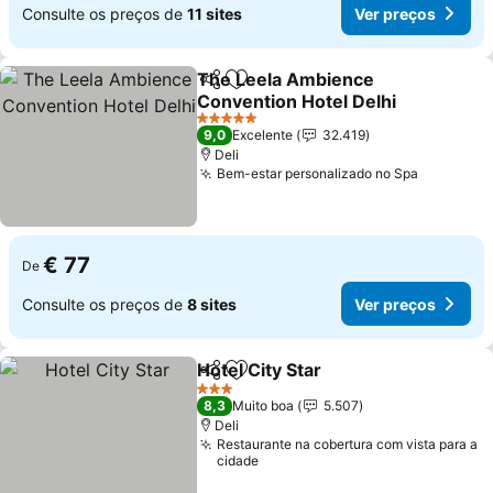
Consulte os preços de
11 sites
Ver preços
The Leela Ambience
Partilhar
Adicionar aos favoritos
Convention Hotel Delhi
Ver preços
5 Estrelas
9,0
Excelente
32.419
Deli
Bem-estar personalizado no Spa
Ver preç
€ 77
De
Consulte os preços de
8 sites
Ver preços
Hotel City Star
Partilhar
Adicionar aos favoritos
Ver preços
3 Estrelas
8,3
Muito boa
5.507
Deli
Restaurante na cobertura com vista para a
cidade