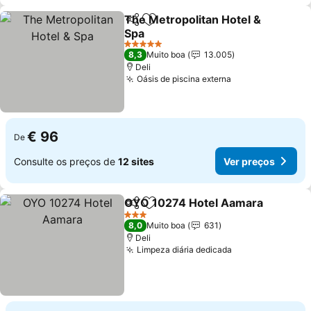
The Metropolitan Hotel &
Partilhar
Adicionar aos favoritos
Spa
Ver preços
5 Estrelas
8,3
Muito boa
13.005
Deli
Oásis de piscina externa
Ver preços
€ 96
De
Consulte os preços de
12 sites
Ver preços
OYO 10274 Hotel Aamara
Partilhar
Adicionar aos favoritos
3 Estrelas
8,0
Muito boa
631
Deli
Limpeza diária dedicada
Ver preços