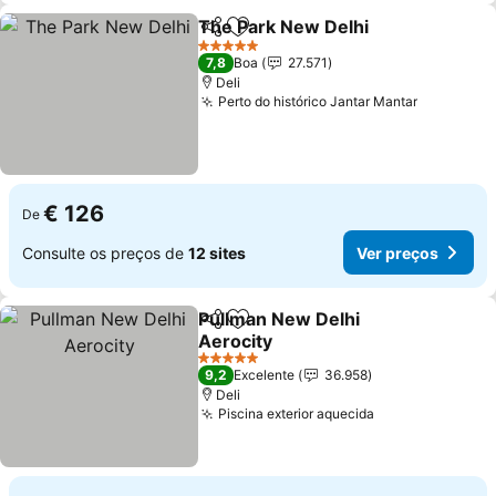
The Park New Delhi
Partilhar
Adicionar aos favoritos
Ver pr
5 Estrelas
7,8
Boa
27.571
Deli
Perto do histórico Jantar Mantar
Ver preç
€ 126
De
Consulte os preços de
12 sites
Ver preços
Pullman New Delhi
Partilhar
Adicionar aos favoritos
Aerocity
Ver preços
5 Estrelas
9,2
Excelente
36.958
Deli
Piscina exterior aquecida
Ver preços