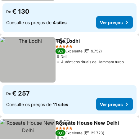
€ 130
De
Consulte os preços de
4 sites
Ver preços
The Lodhi
Partilhar
Adicionar aos favoritos
Ver preços
5 Estrelas
9,2
Excelente
9.752
Deli
Autênticos rituais de Hammam turco
Ver pr
€ 257
De
Consulte os preços de
11 sites
Ver preços
Roseate House New Delhi
Partilhar
Adicionar aos favoritos
5 Estrelas
9,0
Excelente
22.723
Deli