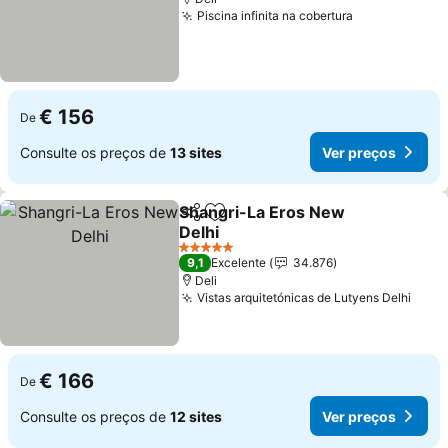
Piscina infinita na cobertura
Ver preços
€ 156
De
Consulte os preços de
13 sites
Ver preços
Shangri-La Eros New
Partilhar
Adicionar aos favoritos
Delhi
Ver preços
5 Estrelas
9,1
Excelente
34.876
Deli
Vistas arquitetónicas de Lutyens Delhi
Ver 
€ 166
De
Consulte os preços de
12 sites
Ver preços