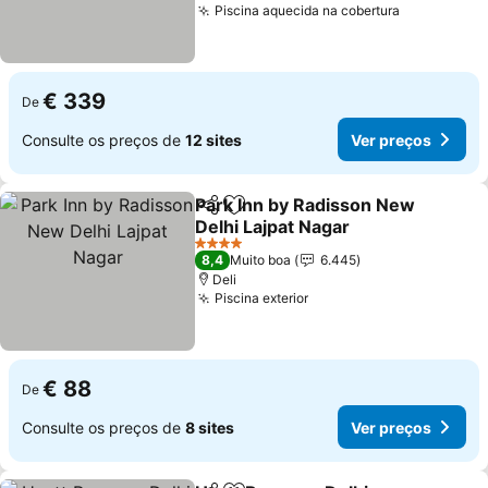
Piscina aquecida na cobertura
Ver preço
€ 339
De
Consulte os preços de
12 sites
Ver preços
Park Inn by Radisson New
Partilhar
Adicionar aos favoritos
Delhi Lajpat Nagar
Ver preços
4 Estrelas
8,4
Muito boa
6.445
Deli
Piscina exterior
Ver preços
€ 88
De
Consulte os preços de
8 sites
Ver preços