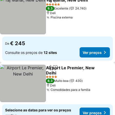
Taj Mahal, New Delhi
Partilhar
Adicionar aos favoritos
Ver p
5 Estrelas
9,3
Excelente
24.740
Deli
Piscina externa
Ver preços
€ 245
De
Consulte os preços de
12 sites
Ver preços
Airport Le Premier, New
Partilhar
Adicionar aos favoritos
Delhi
Ver preços
4 Estrelas
8,3
Muito boa
430
Deli
Comodidades para a família
Ver preços
Selecione as datas para ver os preços
Ver preços