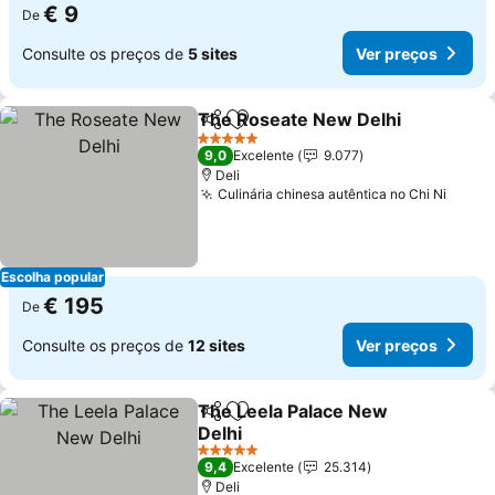
€ 9
De
Consulte os preços de
5 sites
Ver preços
The Roseate New Delhi
Partilhar
Adicionar aos favoritos
Ve
5 Estrelas
9,0
Excelente
9.077
Deli
Culinária chinesa autêntica no Chi Ni
Ver p
Escolha popular
€ 195
De
Consulte os preços de
12 sites
Ver preços
The Leela Palace New
Partilhar
Adicionar aos favoritos
Delhi
Ver preços
5 Estrelas
9,4
Excelente
25.314
Deli