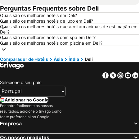
Perguntas Frequentes sobre Deli
Hotéis em Évora
Hotéis em Peniche
Quais são os melhores hotéis em Deli?
Hotéis em Porto Santo
Hotéis em Isla Canela
Quais são os melhores hotéis de luxo em Deli?
Hotéis em Sangenjo
Hotéis em Vila Nova de Milfontes
Quais são os melhores hotéis que aceitam animais de estimação em
Deli?
Hotéis em Vilamoura
Hotéis em Vigo
Quais são os melhores hotéis com spa em Deli?
Quais são os melhores hotéis com piscina em Deli?
Hotéis em Roma
Hotéis em Centro de Portugal
Hotéis em Sul de Espanha
Hotéis em Málaga
Comparador de Hotéis
Ásia
Índia
Deli
Hotéis em Maiorca
Hotéis em Andaluzia
Hotéis em Minorca
Hotéis em Ibiza
Facebook
Twitter
Insta
Yo
Hotéis em Ilha do Sal
Hotéis em Galiza
Selecione o seu país
Hotéis em Douro
Hotéis em Costa da Luz
Hotéis em Serra da Estrela
Hotéis em Região de Lisboa
Adicionar no Google
Encontre facilmente os nossos
Hotéis em Costa do Sol
Hotéis em Sardenha
resultados: adicione o trivago como
Hotéis em Tenerife
Hotéis em Cabo Verde
fonte preferencial no Google.
Empresa
Hotéis em São Miguel
Hotéis em Madrid
Os nossos produtos