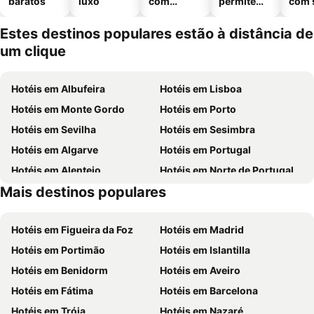
baratos
luxo
com
permitem
com 
piscinas
animais
Estes destinos populares estão à distância de
um clique
Hotéis em Albufeira
Hotéis em Lisboa
Hotéis em Monte Gordo
Hotéis em Porto
Hotéis em Sevilha
Hotéis em Sesimbra
Hotéis em Algarve
Hotéis em Portugal
Hotéis em Alentejo
Hotéis em Norte de Portugal
Mais destinos populares
Hotéis em Madeira
Hotéis em Espanha
Hotéis em Figueira da Foz
Hotéis em Madrid
Hotéis em Portimão
Hotéis em Islantilla
Hotéis em Benidorm
Hotéis em Aveiro
Hotéis em Fátima
Hotéis em Barcelona
Hotéis em Tróia
Hotéis em Nazaré