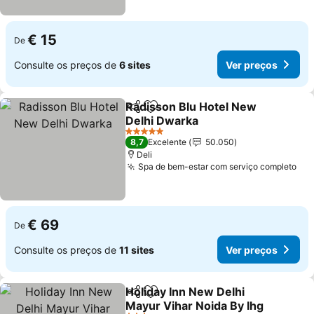
€ 15
De
Consulte os preços de
6 sites
Ver preços
Radisson Blu Hotel New
Partilhar
Adicionar aos favoritos
Delhi Dwarka
Ver preços
5 Estrelas
8,7
Excelente
50.050
Deli
Spa de bem-estar com serviço completo
Ver
€ 69
De
Consulte os preços de
11 sites
Ver preços
Holiday Inn New Delhi
Partilhar
Adicionar aos favoritos
Mayur Vihar Noida By Ihg