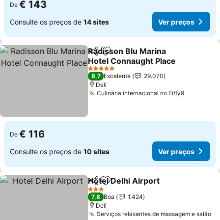
€ 143
De
Consulte os preços de
14 sites
Ver preços
Radisson Blu Marina
Partilhar
Adicionar aos favoritos
Hotel Connaught Place
Ver preços
5 Estrelas
8,7
Excelente
29.070
Deli
Culinária internacional no Fifty9
Ver preço
€ 116
De
Consulte os preços de
10 sites
Ver preços
Hotel Delhi Airport
Partilhar
Adicionar aos favoritos
Ver pre
3 Estrelas
7,8
Boa
1.424
Deli
Serviços relaxantes de massagem e salão
Ve