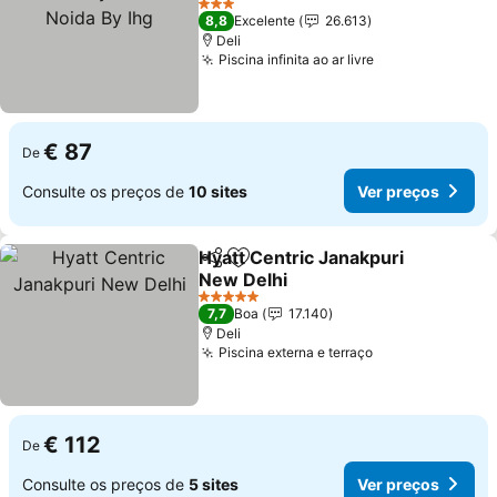
Ver preços
3 Estrelas
8,8
Excelente
26.613
Deli
Piscina infinita ao ar livre
Ver preços
€ 87
De
Consulte os preços de
10 sites
Ver preços
Hyatt Centric Janakpuri
Partilhar
Adicionar aos favoritos
New Delhi
Ver preços
5 Estrelas
7,7
Boa
17.140
Deli
Piscina externa e terraço
Ver preços
€ 112
De
Consulte os preços de
5 sites
Ver preços