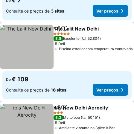
€ 7
De
Consulte os preços de
3 sites
Ver preços
The Lalit New Delhi
Partilhar
Adicionar aos favoritos
Ver pr
5 Estrelas
8,8
Excelente
52.804
Deli
Piscina exterior com temperatura controlada
€ 109
De
Consulte os preços de
16 sites
Ver preços
ibis New Delhi Aerocity
Partilhar
Adicionar aos favoritos
Ve
3 Estrelas
8,3
Muito boa
50.151
Deli
Ambiente vibrante no Spice It Bar
Ver preç