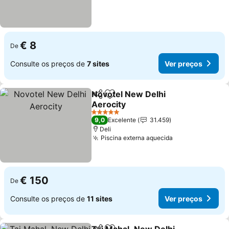
€ 8
De
Consulte os preços de
7 sites
Ver preços
Novotel New Delhi
Partilhar
Adicionar aos favoritos
Aerocity
Ver preços
5 Estrelas
9,0
Excelente
31.459
Deli
Piscina externa aquecida
Ver preços
€ 150
De
Consulte os preços de
11 sites
Ver preços