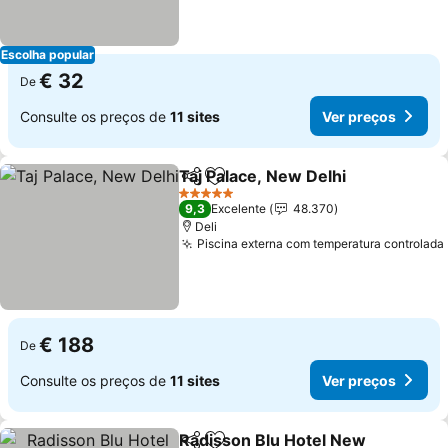
Escolha popular
€ 32
De
Consulte os preços de
11 sites
Ver preços
Taj Palace, New Delhi
Partilhar
Adicionar aos favoritos
Ver 
5 Estrelas
9,3
Excelente
48.370
Deli
Piscina externa com temperatura controlada
€ 188
De
Consulte os preços de
11 sites
Ver preços
Radisson Blu Hotel New