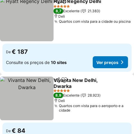
Hyatt Regency Delhi
Partilhar
Adicionar aos favoritos
Ver p
5 Estrelas
8,7
Excelente
21.383
Deli
Quartos com vista para a cidade ou piscina
V
€ 187
De
Consulte os preços de
10 sites
Ver preços
Vivanta New Delhi,
Partilhar
Adicionar aos favoritos
Dwarka
Ver preços
5 Estrelas
8,9
Excelente
28.923
Deli
Quartos com vista para o aeroporto e a
cidade
€ 84
De