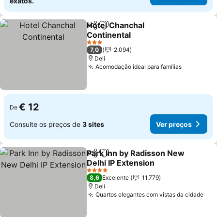
exatos.
Hotel Chanchal
Partilhar
Adicionar aos favoritos
Continental
Ver preços
3 Estrelas
7,0
2.094
Deli
Acomodação ideal para famílias
Ver preço
€ 12
De
Consulte os preços de
3 sites
Ver preços
Park Inn by Radisson New
Partilhar
Adicionar aos favoritos
Delhi IP Extension
Ver preços
4 Estrelas
8,6
Excelente
11.779
Deli
Quartos elegantes com vistas da cidade
Ver