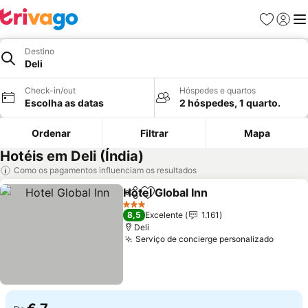
Favoritos
Iniciar
Me
Destino
Deli
Check-in/out
Hóspedes e quartos
Escolha as datas
2 hóspedes, 1 quarto.
Ordenar
Filtrar
Mapa
Hotéis em Deli (Índia)
Como os pagamentos influenciam os resultados
Hotel Global Inn
Partilhar
Adicionar aos favoritos
Ver preços
3 Estrelas
8,5
Excelente
1.161
Deli
Serviço de concierge personalizado
Ver pr