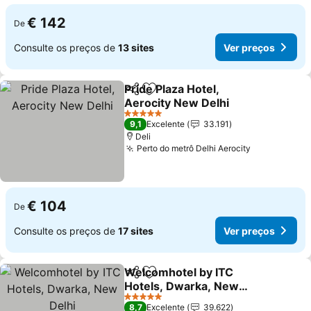
€ 142
De
Consulte os preços de
13 sites
Ver preços
Pride Plaza Hotel,
Partilhar
Adicionar aos favoritos
Aerocity New Delhi
Ver preços
5 Estrelas
9,1
Excelente
33.191
Deli
Perto do metrô Delhi Aerocity
Ver preços
€ 104
De
Consulte os preços de
17 sites
Ver preços
Welcomhotel by ITC
Partilhar
Adicionar aos favoritos
Hotels, Dwarka, New
Delhi
Ver preços
5 Estrelas
8,7
Excelente
39.622