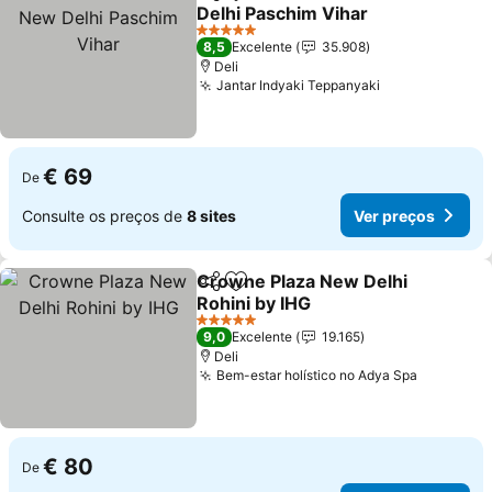
Partilhar
Adicionar aos favoritos
Delhi Paschim Vihar
Ver preços
5 Estrelas
8,5
Excelente
35.908
Deli
Jantar Indyaki Teppanyaki
Ver preços
€ 69
De
Consulte os preços de
8 sites
Ver preços
Crowne Plaza New Delhi
Partilhar
Adicionar aos favoritos
Rohini by IHG
Ver preços
5 Estrelas
9,0
Excelente
19.165
Deli
Bem-estar holístico no Adya Spa
Ver preç
€ 80
De