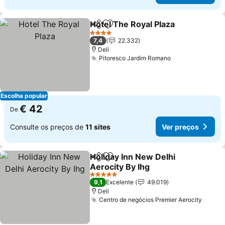
Hotel The Royal Plaza
Partilhar
Adicionar aos favoritos
Ver 
4 Estrelas
7,4
22.332
Deli
Pitoresco Jardim Romano
Ver preços
Escolha popular
€ 42
De
Consulte os preços de
11 sites
Ver preços
Holiday Inn New Delhi
Partilhar
Adicionar aos favoritos
Aerocity By Ihg
Ver preços
5 Estrelas
9,1
Excelente
49.019
Deli
Centro de negócios Premier Aerocity
Ver p