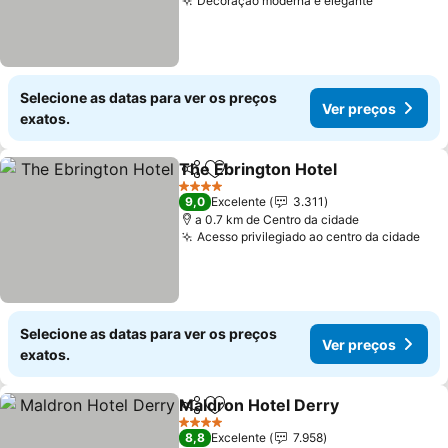
Decoração moderna e elegante
Selecione as datas para ver os preços
Ver preços
exatos.
The Ebrington Hotel
Partilhar
Adicionar aos favoritos
4 Estrelas
9,0
Excelente
3.311
a 0.7 km de Centro da cidade
Acesso privilegiado ao centro da cidade
Selecione as datas para ver os preços
Ver preços
exatos.
Maldron Hotel Derry
Partilhar
Adicionar aos favoritos
4 Estrelas
8,8
Excelente
7.958