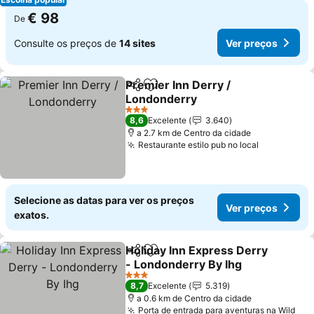
€ 98
De
Consulte os preços de
14 sites
Ver preços
Premier Inn Derry /
Partilhar
Adicionar aos favoritos
Londonderry
3 Estrelas
8,6
Excelente
3.640
a 2.7 km de Centro da cidade
Restaurante estilo pub no local
Selecione as datas para ver os preços
Ver preços
exatos.
Holiday Inn Express Derry
Partilhar
Adicionar aos favoritos
- Londonderry By Ihg
3 Estrelas
8,7
Excelente
5.319
a 0.6 km de Centro da cidade
Porta de entrada para aventuras na Wild