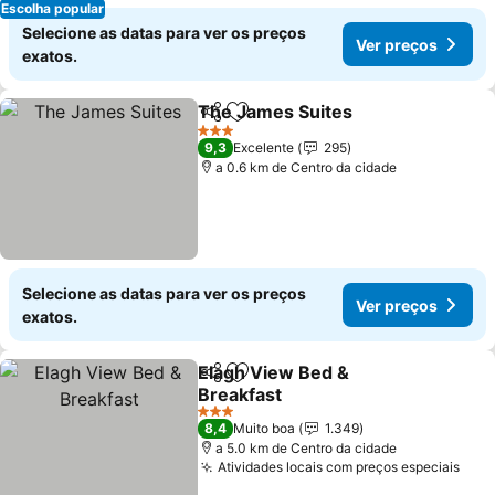
Escolha popular
Selecione as datas para ver os preços
Ver preços
exatos.
The James Suites
Partilhar
Adicionar aos favoritos
3 Estrelas
9,3
Excelente
295
a 0.6 km de Centro da cidade
Selecione as datas para ver os preços
Ver preços
exatos.
Elagh View Bed &
Partilhar
Adicionar aos favoritos
Breakfast
3 Estrelas
8,4
Muito boa
1.349
a 5.0 km de Centro da cidade
Atividades locais com preços especiais