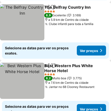
The Belfray Country Inn
Partilhar
Adicionar aos favoritos
4 Estrelas
8,9
Excelente
3.169
a 5.9 km de Centro da cidade
Clube infantil para toda a família
Selecione as datas para ver os preços
Ver preços
exatos.
Best Western Plus White
Partilhar
Adicionar aos favoritos
Horse Hotel
4 Estrelas
8,2
Muito boa
3.775
a 7.6 km de Centro da cidade
Jantar no 68 Clooney Restaurant
Selecione as datas para ver os preços
Ver preços