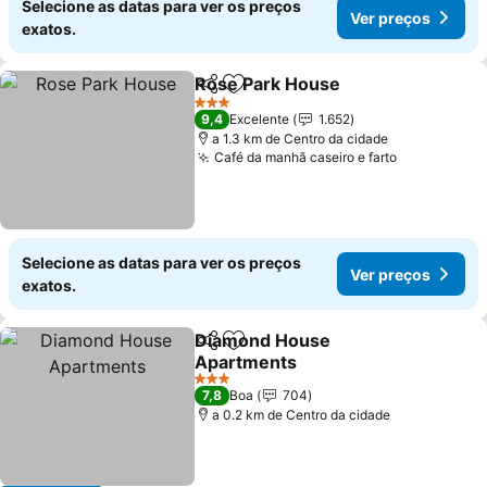
Selecione as datas para ver os preços
Ver preços
exatos.
Rose Park House
Partilhar
Adicionar aos favoritos
3 Estrelas
9,4
Excelente
1.652
a 1.3 km de Centro da cidade
Café da manhã caseiro e farto
Selecione as datas para ver os preços
Ver preços
exatos.
Diamond House
Partilhar
Adicionar aos favoritos
Apartments
3 Estrelas
7,8
Boa
704
a 0.2 km de Centro da cidade