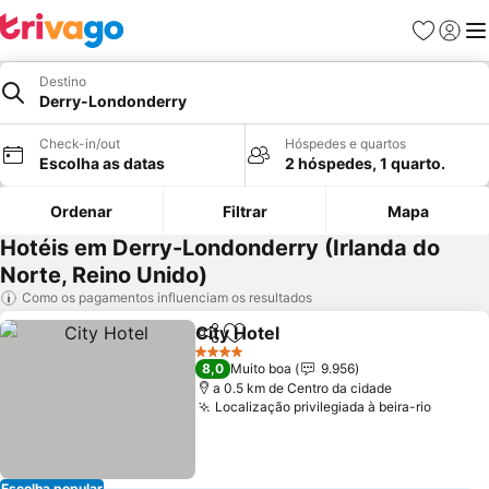
Favoritos
Iniciar
Me
Destino
Derry-Londonderry
Check-in/out
Hóspedes e quartos
Escolha as datas
2 hóspedes, 1 quarto.
Ordenar
Filtrar
Mapa
Hotéis em Derry-Londonderry (Irlanda do
Norte, Reino Unido)
Como os pagamentos influenciam os resultados
City Hotel
Partilhar
Adicionar aos favoritos
4 Estrelas
8,0
Muito boa
9.956
a 0.5 km de Centro da cidade
Localização privilegiada à beira-rio
Escolha popular