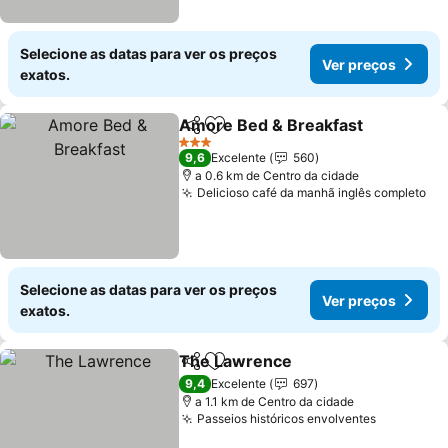
Selecione as datas para ver os preços
Ver preços
exatos.
Amore Bed & Breakfast
Partilhar
Adicionar aos favoritos
3 Estrelas
9,6
Excelente
560
a 0.6 km de Centro da cidade
Delicioso café da manhã inglês completo
Selecione as datas para ver os preços
Ver preços
exatos.
The Lawrence
Partilhar
Adicionar aos favoritos
9,4
Excelente
697
a 1.1 km de Centro da cidade
Passeios históricos envolventes