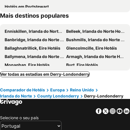
Hotéis em Portstewart
Mais destinos populares
Enniskillen, Irlanda do Norte Hotéis
Belleek, Irlanda do Norte Hotéis
Banbridge, Irlanda do Norte Hotéis
Bushmills, Irlanda do Norte Hotéis
Ballaghnatrillick, Eire Hotéis
Glencolmcille, Eire Hotéis
Ballymena, Irlanda do Norte Hotéis
Armagh, Irlanda do Norte Hotéis
Monaghan, Eire Hotéis
Burt, Eire Hotéis
Stranorlar, Eire Hotéis
Cushendall, Irlanda do Norte Hotéis
Ver todas as estadias em Derry-Londonderry
Ballyclare, Irlanda do Norte Hotéis
Bridge End, Eire Hotéis
Comparador de Hotéis
Europa
Reino Unido
Fahan, Eire Hotéis
Rathmullan, Eire Hotéis
Irlanda do Norte
County Londonderry
Derry-Londonderry
Carndonagh, Eire Hotéis
Ballybofey, Eire Hotéis
Omagh, Irlanda do Norte Hotéis
Cookstown, Irlanda do Norte Hotéis
Facebook
Twitter
Insta
Yo
Belfast, Irlanda do Norte Hotéis
Letterkenny, Eire Hotéis
Selecione o seu país
Antrim, Irlanda do Norte Hotéis
Portpatrick, Escócia Hotéis