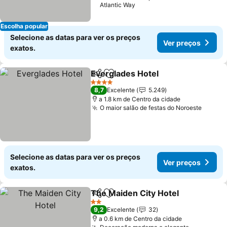
Atlantic Way
Escolha popular
Selecione as datas para ver os preços
Ver preços
exatos.
Everglades Hotel
Partilhar
Adicionar aos favoritos
4 Estrelas
8,7
Excelente
5.249
a 1.8 km de Centro da cidade
O maior salão de festas do Noroeste
Selecione as datas para ver os preços
Ver preços
exatos.
The Maiden City Hotel
Partilhar
Adicionar aos favoritos
2 Estrelas
9,2
Excelente
32
a 0.6 km de Centro da cidade