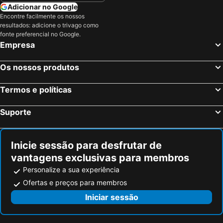
Lisburn, Irlanda do Norte Hotéis
Holywood, Irlanda do Norte Hotéis
Adicionar no Google
Encontre facilmente os nossos
Coleraine, Irlanda do Norte Hotéis
Crumlin, Irlanda do Norte Hotéis
resultados: adicione o trivago como
Londres, Inglaterra Hotéis
Edimburgo, Escócia Hotéis
fonte preferencial no Google.
Empresa
Manchester, Inglaterra Hotéis
Liverpool, Inglaterra Hotéis
Glasgow, Escócia Hotéis
Hounslow, Inglaterra Hotéis
Os nossos produtos
Birmingham, Inglaterra Hotéis
Bristol, Inglaterra Hotéis
Termos e políticas
Inverness, Escócia Hotéis
Suporte
Inicie sessão para desfrutar de
vantagens exclusivas para membros
Personalize a sua experiência
Ofertas e preços para membros
Iniciar sessão