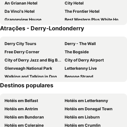
An Grianan Hotel
City Hotel
Da Vinci's Hotel
The Frontier Hotel
Grangeview House
Best Western Plus White Horse Hotel
Atrações - Derry-Londonderry
Number 43
Elagh View Bed & Breakfast
Hotel No.9
Beech Hill Country House Hotel
Derry City Tours
Derry - The Wall
The Harbour Inn
Hotel Rathmullan House
Free Derry Corner
The Bogside
City of Derry Jazz and Big Band Festival
City of Derry Airport
Glenveagh National Park
Letterkenny Live
Walking and Talking in Donegal
Benone Strand
Destinos populares
Mussenden Temple and Downhill Demesne
Hotéis em Belfast
Hotéis em Letterkenny
Hotéis em Antrim
Hotéis em Donegal Town
Hotéis em Bundoran
Hotéis em Lisburn
Hotéis em Coleraine
Hotéis em Crumlin