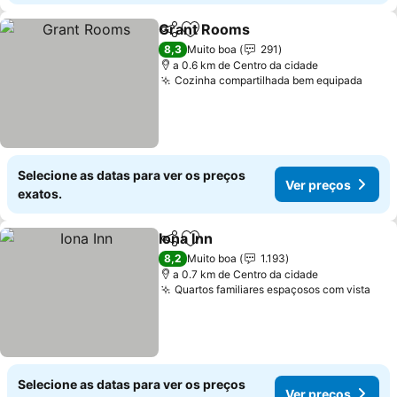
Grant Rooms
Partilhar
Adicionar aos favoritos
8,3
Muito boa
291
a 0.6 km de Centro da cidade
Cozinha compartilhada bem equipada
Selecione as datas para ver os preços
Ver preços
exatos.
Iona Inn
Partilhar
Adicionar aos favoritos
8,2
Muito boa
1.193
a 0.7 km de Centro da cidade
Quartos familiares espaçosos com vista
Selecione as datas para ver os preços
Ver preços