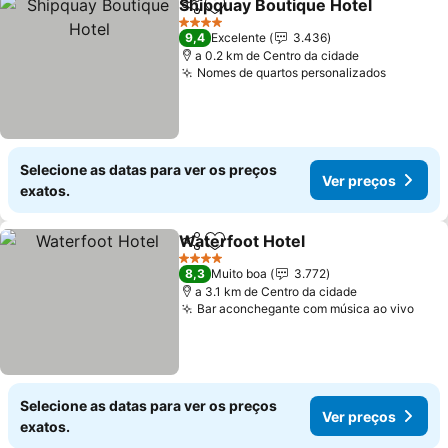
Shipquay Boutique Hotel
Partilhar
Adicionar aos favoritos
4 Estrelas
9,4
Excelente
3.436
a 0.2 km de Centro da cidade
Nomes de quartos personalizados
Selecione as datas para ver os preços
Ver preços
exatos.
Waterfoot Hotel
Partilhar
Adicionar aos favoritos
4 Estrelas
8,3
Muito boa
3.772
a 3.1 km de Centro da cidade
Bar aconchegante com música ao vivo
Selecione as datas para ver os preços
Ver preços
exatos.