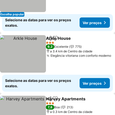
Escolha popular
Selecione as datas para ver os preços
Ver preços
exatos.
Arkle House
Partilhar
Adicionar aos favoritos
3 Estrelas
9,2
Excelente
775
a 3.4 km de Centro da cidade
Elegância vitoriana com conforto moderno
Selecione as datas para ver os preços
Ver preços
exatos.
Harvey Apartments
Partilhar
Adicionar aos favoritos
3 Estrelas
7,8
Boa
213
a 0.3 km de Centro da cidade