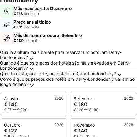
Londonderry
Mês mais barato: Dezembro
€ 113
por noite
Preço anual típico
€ 135
por noite
Mês de maior procura: Setembro
€ 180
por noite
Perguntas Frequentes sobre Derry-Londonder
Qual é a altura mais barata para reservar um hotel em Derry-
Londonderry?
Quando é que os preços dos hotéis são mais elevados em Derry-
Londonderry?
Quanto custa, por noite, um hotel em Derry-Londonderry?
Como é que os preços dos hotéis em Derry-Londonderry variam ao
longo do ano?
Agosto
2026
Setembro
2026
€ 140
€ 180
€ 97
—
€ 209
€ 126
—
€ 199
Outubro
2026
Novembro
2026
€ 127
€ 140
€ 106
—
€ 170
€ 85
—
€ 201