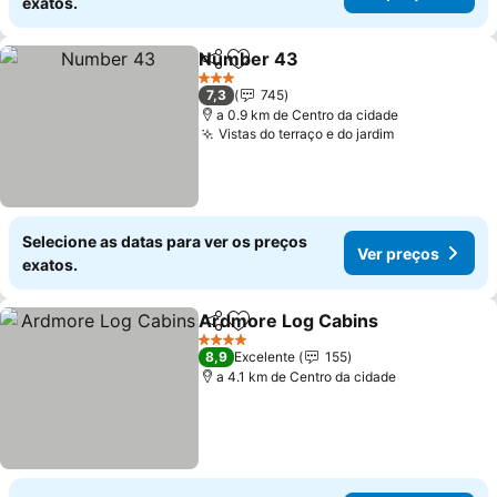
exatos.
Number 43
Partilhar
Adicionar aos favoritos
3 Estrelas
7,3
745
a 0.9 km de Centro da cidade
Vistas do terraço e do jardim
Selecione as datas para ver os preços
Ver preços
exatos.
Ardmore Log Cabins
Partilhar
Adicionar aos favoritos
4 Estrelas
8,9
Excelente
155
a 4.1 km de Centro da cidade