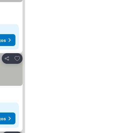
ços
Adicionar aos favoritos
Partilhar
ços