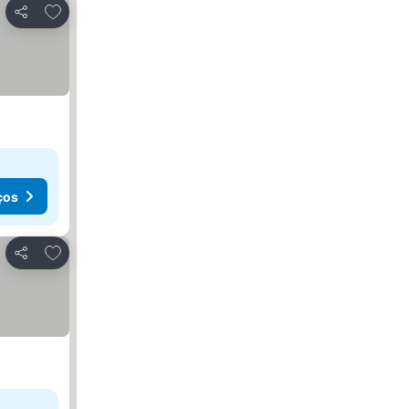
Adicionar aos favoritos
Partilhar
ços
Adicionar aos favoritos
Partilhar