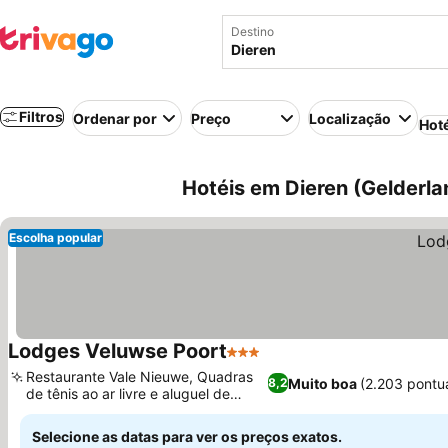
Destino
Filtros
Ordenar por
Preço
Localização
Hot
Hotéis em Dieren (Gelderla
Escolha popular
Lodges Veluwse Poort
3 Estrelas
Restaurante Vale Nieuwe, Quadras
Muito boa
(2.203 pontu
8,2
de tênis ao ar livre e aluguel de
bicicletas
Selecione as datas para ver os preços exatos.