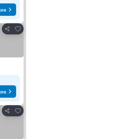
ços
Adicionar aos favoritos
Partilhar
ços
Adicionar aos favoritos
Partilhar