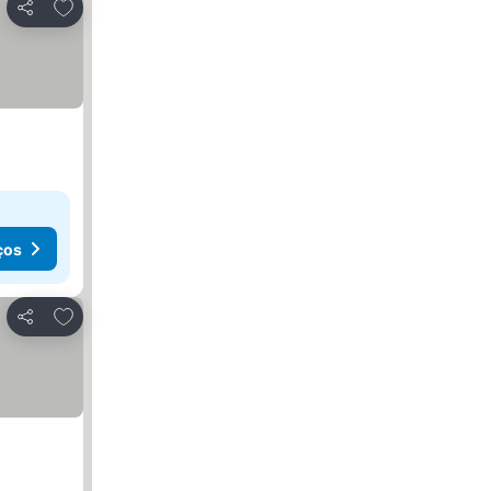
Adicionar aos favoritos
Partilhar
ços
Adicionar aos favoritos
Partilhar