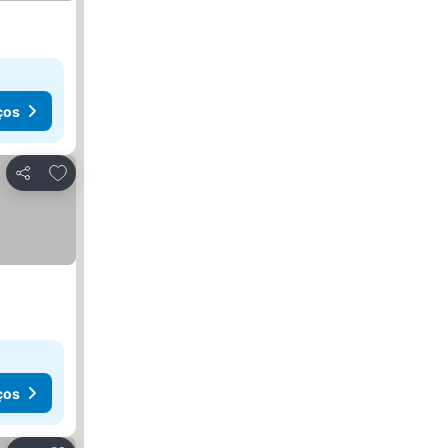
ços
Adicionar aos favoritos
Partilhar
ços