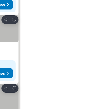
ços
Adicionar aos favoritos
Partilhar
ços
Adicionar aos favoritos
Partilhar