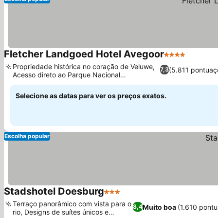
Fletcher Landgoed Hotel Avegoor
4 Estrelas
Propriedade histórica no coração de Veluwe,
(5.811 pontuaç
7,3
Acesso direto ao Parque Nacional
Veluwezoom
Selecione as datas para ver os preços exatos.
Escolha popular
Stadshotel Doesburg
3 Estrelas
Terraço panorâmico com vista para o
Muito boa
(1.610 pont
8,4
rio, Designs de suítes únicos e