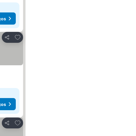
ços
Adicionar aos favoritos
Partilhar
ços
Adicionar aos favoritos
Partilhar