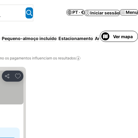
PT · €
Menu
Iniciar sessão
.
Ver mapa
Pequeno-almoço incluído
Estacionamento
Ar condicionado
o os pagamentos influenciam os resultados
Adicionar aos favoritos
Partilhar