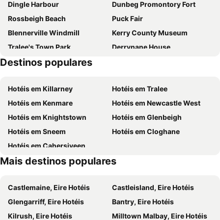
Dingle Harbour
Dunbeg Promontory Fort
Rossbeigh Beach
Puck Fair
Blennerville Windmill
Kerry County Museum
Tralee's Town Park
Derrynane House
Destinos populares
Rose of Tralee International Festival
Gap of Dunloe
Export Awareness
Killarney National Park
Hotéis em Killarney
Hotéis em Tralee
Hotéis em Kenmare
Hotéis em Newcastle West
Hotéis em Knightstown
Hotéis em Glenbeigh
Hotéis em Sneem
Hotéis em Cloghane
Hotéis em Cahersiveen
Mais destinos populares
Castlemaine, Eire Hotéis
Castleisland, Eire Hotéis
Glengarriff, Eire Hotéis
Bantry, Eire Hotéis
Kilrush, Eire Hotéis
Milltown Malbay, Eire Hotéis