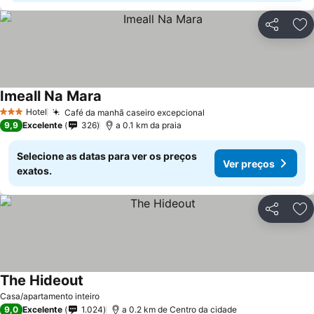
Partilhar
Ad
Imeall Na Mara
Hotel
Café da manhã caseiro excepcional
3 Estrelas
9,9
Excelente
326
a 0.1 km da praia
Selecione as datas para ver os preços
Ver preços
exatos.
Partilhar
Ad
The Hideout
Casa/apartamento inteiro
9,0
Excelente
1.024
a 0.2 km de Centro da cidade