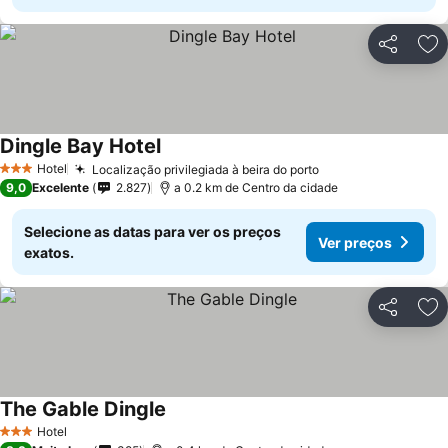
Partilhar
Ad
Dingle Bay Hotel
Hotel
Localização privilegiada à beira do porto
3 Estrelas
9,0
Excelente
2.827
a 0.2 km de Centro da cidade
Selecione as datas para ver os preços
Ver preços
exatos.
Partilhar
Ad
The Gable Dingle
Hotel
3 Estrelas