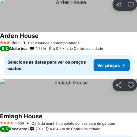
Partilhar
Ad
Arden House
Hotel
Bar e lounge contemporâneos
3 Estrelas
8,3
Muito boa
1.759
a 0.7 km de Centro da cidade
Selecione as datas para ver os preços
Ver preços
exatos.
Partilhar
Ad
Emlagh House
Hotel
Café da manhã completo com serviço de garçom
4 Estrelas
9,5
Excelente
791
a 0.4 km de Centro da cidade