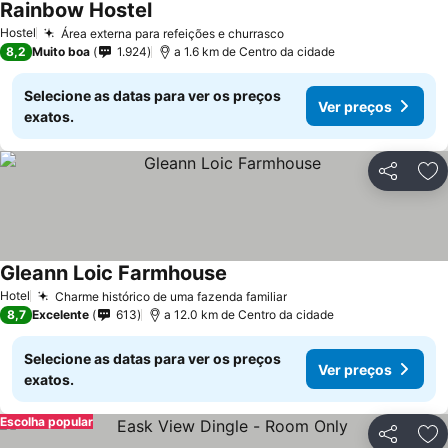
Rainbow Hostel
Hostel
Área externa para refeições e churrasco
8,2
Muito boa
1.924
a 1.6 km de Centro da cidade
Selecione as datas para ver os preços
Ver preços
exatos.
Partilhar
Ad
Gleann Loic Farmhouse
Hotel
Charme histórico de uma fazenda familiar
8,7
Excelente
613
a 12.0 km de Centro da cidade
Selecione as datas para ver os preços
Ver preços
exatos.
Escolha popular
Partilhar
Ad