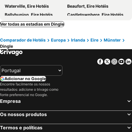
Waterville, Eire Hotéis
Beaufort, Eire Hotéis
Ballybunion, Eire Hotéis
Castletownbere, Eire Hotéis
Listowel, Eire Hotéis
Kilkee, Eire Hotéis
Ver todas as estadias em Dingle
Gougane Barra, Eire Hotéis
Ballylickey, Eire Hotéis
Comparador de Hotéis
Europa
Irlanda
Eire
Münster
Tarbert, Eire Hotéis
Doonbeg, Eire Hotéis
Dingle
Schull, Eire Hotéis
Macroom, Eire Hotéis
Spanish Point, Eire Hotéis
Galway, Eire Hotéis
Facebook
Twitter
Insta
Yo
Limerick City, Eire Hotéis
Athlone, Eire Hotéis
Shannon Town, Eire Hotéis
Sligo Town, Eire Hotéis
Adicionar no Google
Ennis, Eire Hotéis
Oranmore, Eire Hotéis
Encontre facilmente os nossos
resultados: adicione o trivago como
Offaly, Eire Hotéis
Westport, Eire Hotéis
fonte preferencial no Google.
Dublin, Eire Hotéis
Cork, Eire Hotéis
Empresa
Swords, Eire Hotéis
Killarney, Eire Hotéis
Os nossos produtos
Kilkenny, Eire Hotéis
Tallaght, Eire Hotéis
Wexford, Eire Hotéis
Termos e políticas