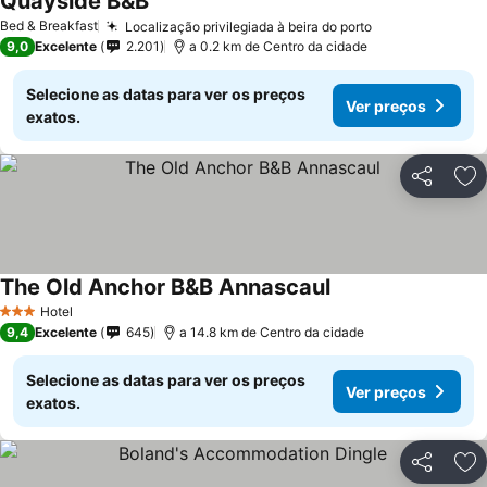
Quayside B&B
Bed & Breakfast
Localização privilegiada à beira do porto
9,0
Excelente
2.201
a 0.2 km de Centro da cidade
Selecione as datas para ver os preços
Ver preços
exatos.
Partilhar
Ad
The Old Anchor B&B Annascaul
Hotel
3 Estrelas
9,4
Excelente
645
a 14.8 km de Centro da cidade
Selecione as datas para ver os preços
Ver preços
exatos.
Partilhar
Ad