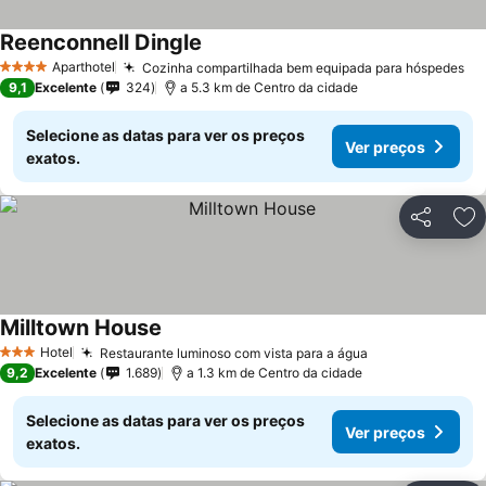
Reenconnell Dingle
Aparthotel
Cozinha compartilhada bem equipada para hóspedes
4 Estrelas
9,1
Excelente
324
a 5.3 km de Centro da cidade
Selecione as datas para ver os preços
Ver preços
exatos.
Partilhar
Ad
Milltown House
Hotel
Restaurante luminoso com vista para a água
3 Estrelas
9,2
Excelente
1.689
a 1.3 km de Centro da cidade
Selecione as datas para ver os preços
Ver preços
exatos.