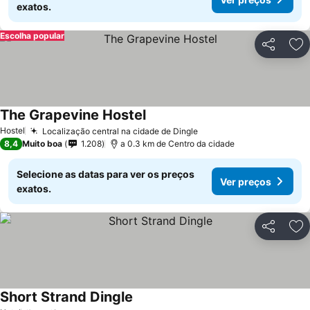
exatos.
Escolha popular
Partilhar
Ad
The Grapevine Hostel
Hostel
Localização central na cidade de Dingle
8,4
Muito boa
1.208
a 0.3 km de Centro da cidade
Selecione as datas para ver os preços
Ver preços
exatos.
Partilhar
Ad
Short Strand Dingle