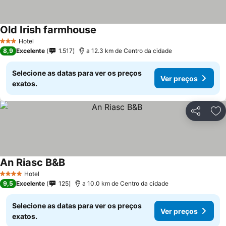
Old Irish farmhouse
Hotel
3 Estrelas
8,9
Excelente
1.517
a 12.3 km de Centro da cidade
Selecione as datas para ver os preços
Ver preços
exatos.
Partilhar
Ad
An Riasc B&B
Hotel
4 Estrelas
9,5
Excelente
125
a 10.0 km de Centro da cidade
Selecione as datas para ver os preços
Ver preços
exatos.