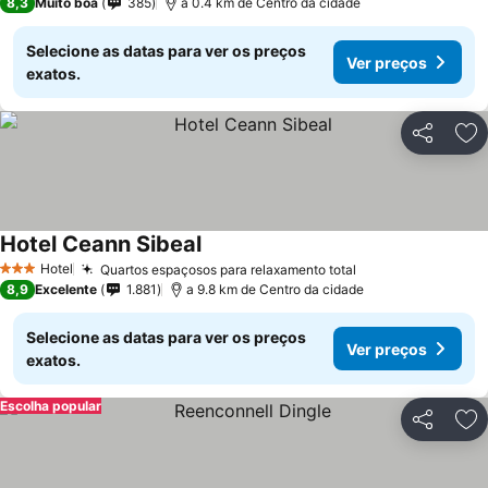
8,3
Muito boa
385
a 0.4 km de Centro da cidade
Selecione as datas para ver os preços
Ver preços
exatos.
Partilhar
Ad
Hotel Ceann Sibeal
Hotel
Quartos espaçosos para relaxamento total
3 Estrelas
8,9
Excelente
1.881
a 9.8 km de Centro da cidade
Selecione as datas para ver os preços
Ver preços
exatos.
Escolha popular
Partilhar
Ad