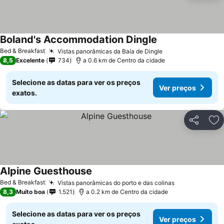
Boland's Accommodation Dingle
Bed & Breakfast
Vistas panorâmicas da Baía de Dingle
8,5
Excelente
734
a 0.6 km de Centro da cidade
Selecione as datas para ver os preços
Ver preços
exatos.
Partilhar
Ad
Alpine Guesthouse
Bed & Breakfast
Vistas panorâmicas do porto e das colinas
8,3
Muito boa
1.521
a 0.2 km de Centro da cidade
Selecione as datas para ver os preços
Ver preços