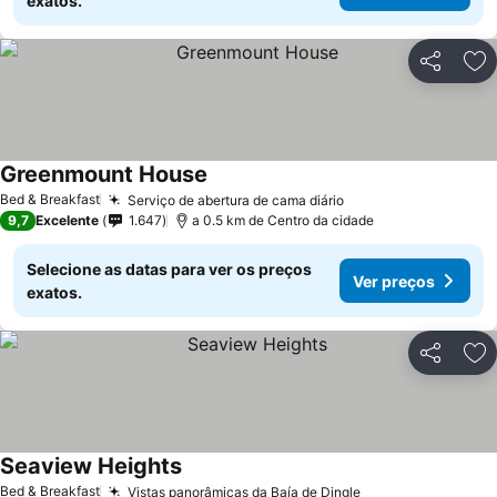
exatos.
Partilhar
Ad
Greenmount House
Bed & Breakfast
Serviço de abertura de cama diário
9,7
Excelente
1.647
a 0.5 km de Centro da cidade
Selecione as datas para ver os preços
Ver preços
exatos.
Partilhar
Ad
Seaview Heights
Bed & Breakfast
Vistas panorâmicas da Baía de Dingle