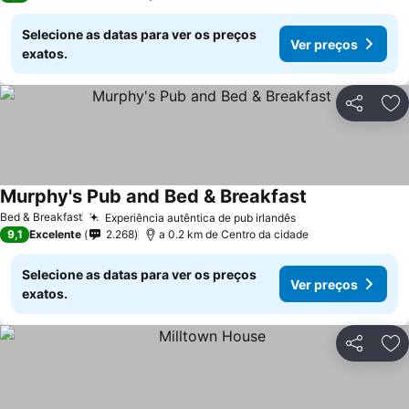
Selecione as datas para ver os preços
Ver preços
exatos.
Partilhar
Ad
Murphy's Pub and Bed & Breakfast
Bed & Breakfast
Experiência autêntica de pub irlandês
9,1
Excelente
2.268
a 0.2 km de Centro da cidade
Selecione as datas para ver os preços
Ver preços
exatos.
Partilhar
Ad