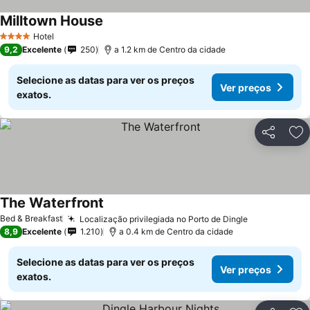
Milltown House
Hotel
4 Estrelas
9,2
Excelente
250
a 1.2 km de Centro da cidade
Selecione as datas para ver os preços
Ver preços
exatos.
Partilhar
Ad
The Waterfront
Bed & Breakfast
Localização privilegiada no Porto de Dingle
8,9
Excelente
1.210
a 0.4 km de Centro da cidade
Selecione as datas para ver os preços
Ver preços
exatos.