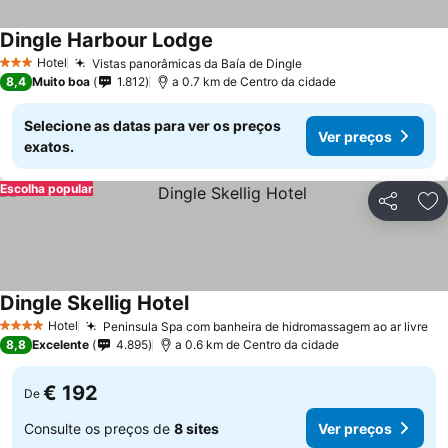
Dingle Harbour Lodge
Hotel
Vistas panorâmicas da Baía de Dingle
3 Estrelas
8,4
Muito boa
1.812
a 0.7 km de Centro da cidade
Selecione as datas para ver os preços
Ver preços
exatos.
Escolha popular
Partilhar
Ad
Dingle Skellig Hotel
Hotel
Peninsula Spa com banheira de hidromassagem ao ar livre
4 Estrelas
8,8
Excelente
4.895
a 0.6 km de Centro da cidade
€ 192
De
Consulte os preços de
8 sites
Ver preços