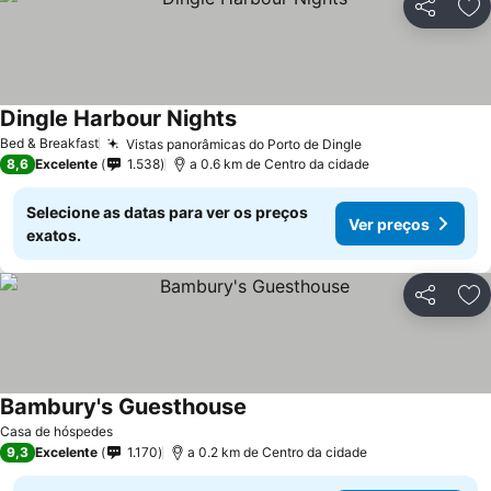
Partilhar
Ad
Dingle Harbour Nights
Bed & Breakfast
Vistas panorâmicas do Porto de Dingle
8,6
Excelente
1.538
a 0.6 km de Centro da cidade
Selecione as datas para ver os preços
Ver preços
exatos.
Partilhar
Ad
Bambury's Guesthouse
Casa de hóspedes
9,3
Excelente
1.170
a 0.2 km de Centro da cidade