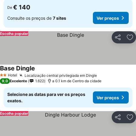
€ 140
De
Consulte os preços de
7 sites
Ver preços
Escolha popular
Partilhar
Ad
Base Dingle
Hotel
Localização central privilegiada em Dingle
2 Estrelas
9,0
Excelente
1.622
a 0.1 km de Centro da cidade
Selecione as datas para ver os preços
Ver preços
exatos.
Escolha popular
Partilhar
Ad