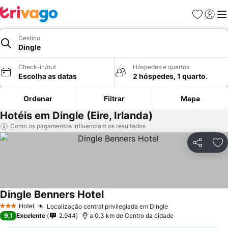
Favoritos
Iniciar
Me
Destino
Dingle
Check-in/out
Hóspedes e quartos
Escolha as datas
2 hóspedes, 1 quarto.
Ordenar
Filtrar
Mapa
Hotéis em Dingle (Eire, Irlanda)
Como os pagamentos influenciam os resultados
Partilhar
Ad
Dingle Benners Hotel
Hotel
Localização central privilegiada em Dingle
3 Estrelas
9,1
Excelente
2.944
a 0.3 km de Centro da cidade