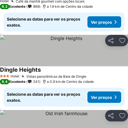
Hotel
Café da manhã gourmet com opções locais
9,3
Excelente
869
a 1.9 km de Centro da cidade
Selecione as datas para ver os preços
Ver preços
exatos.
Partilhar
Ad
Dingle Heights
Hotel
Vistas panorâmicas da Baía de Dingle
3 Estrelas
9,4
Excelente
241
a 0.9 km de Centro da cidade
Selecione as datas para ver os preços
Ver preços
exatos.
Partilhar
Ad