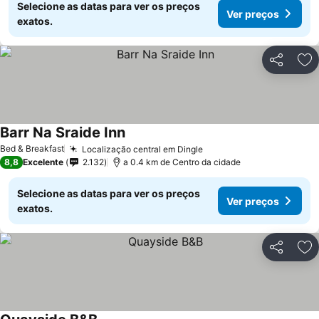
Selecione as datas para ver os preços
Ver preços
exatos.
Partilhar
Ad
Barr Na Sraide Inn
Bed & Breakfast
Localização central em Dingle
8,8
Excelente
2.132
a 0.4 km de Centro da cidade
Selecione as datas para ver os preços
Ver preços
exatos.
Partilhar
Ad