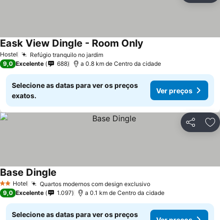
Eask View Dingle - Room Only
Hostel
Refúgio tranquilo no jardim
9,0
Excelente
688
a 0.8 km de Centro da cidade
Selecione as datas para ver os preços
Ver preços
exatos.
Partilhar
Ad
Base Dingle
Hotel
Quartos modernos com design exclusivo
2 Estrelas
9,0
Excelente
1.097
a 0.1 km de Centro da cidade
Selecione as datas para ver os preços
Ver preços