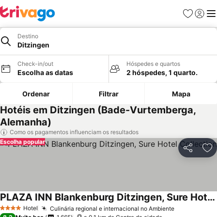
Favoritos
Iniciar
Me
Destino
Ditzingen
Check-in/out
Hóspedes e quartos
Escolha as datas
2 hóspedes, 1 quarto.
Ordenar
Filtrar
Mapa
Hotéis em Ditzingen (Bade-Vurtemberga,
Alemanha)
Como os pagamentos influenciam os resultados
Escolha popular
Partilhar
Ad
PLAZA INN Blankenburg Ditzingen, Sure Hotel Collection
Ver preços
Hotel
Culinária regional e internacional no Ambiente
Ver preços
4 Estrelas