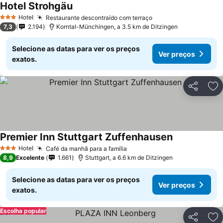
Hotel Strohgäu
Ver preços
Hotel
Restaurante descontraído com terraço
Ver preços
3 Estrelas
7,3
2.194
Korntal-Münchingen, a 3.5 km de Ditzingen
Selecione as datas para ver os preços
Ver preços
exatos.
Partilhar
Ad
Premier Inn Stuttgart Zuffenhausen
Ver preços
Hotel
Café da manhã para a família
Ver preços
3 Estrelas
8,9
Excelente
1.661
Stuttgart, a 6.6 km de Ditzingen
Selecione as datas para ver os preços
Ver preços
exatos.
Escolha popular
Partilhar
Ad