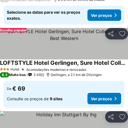
Selecione as datas para ver os preços
Ver preços
exatos.
Escolha popular
Partilhar
Ad
LOFTSTYLE Hotel Gerlingen, Sure Hotel Collection by Best Western
Ver preços
Hotel
Acomodações modernas e renovadas
Ver preços
3 Estrelas
8,3
Muito boa
3.492
Gerlingen, a 2.1 km de Ditzingen
€ 69
De
Consulte os preços de
9 sites
Ver preços
Partilhar
Ad