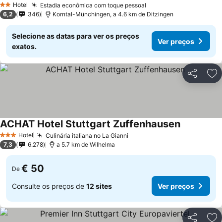
Hotel
Estadia econômica com toque pessoal
Ver preços
2 Estrelas
6,2
346
Korntal-Münchingen, a 4.6 km de Ditzingen
Selecione as datas para ver os preços
Ver preços
exatos.
Partilhar
Ad
ACHAT Hotel Stuttgart Zuffenhausen
Ver preços
Hotel
Culinária italiana no La Gianni
Ver preços
3 Estrelas
7,3
6.278
a 5.7 km de Wilhelma
€ 50
De
Consulte os preços de
12 sites
Ver preços