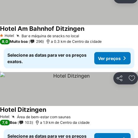
Partilhar
Ad
Hotel Am Bahnhof Ditzingen
Ver preços
Hotel
Bar e máquina de snacks no local
Ver preços
1 Estrelas
8,0
Muito boa
296
a 0.3 km de Centro da cidade
Selecione as datas para ver os preços
Ver preços
exatos.
Partilhar
Ad
Hotel Ditzingen
Ver preços
Hotel
Área de bem-estar com saunas
Ver preços
7,6
Boa
103
a 1.9 km de Centro da cidade
Selecione as datas para ver os preços