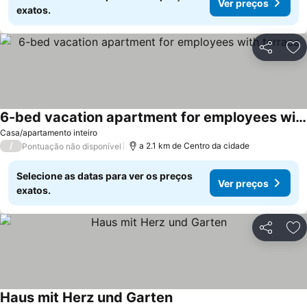
Ver preços
exatos.
Partilhar
Ad
6-bed vacation apartment for employees with terrace
Ver preços
Casa/apartamento inteiro
/
a 2.1 km de Centro da cidade
Pontuação não disponível
Selecione as datas para ver os preços
Ver preços
exatos.
Partilhar
Ad
Haus mit Herz und Garten
Ver preços