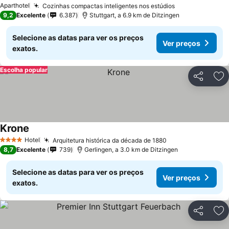
Aparthotel
Cozinhas compactas inteligentes nos estúdios
Ver preços
9,2
Excelente
6.387
Stuttgart, a 6.9 km de Ditzingen
Selecione as datas para ver os preços
Ver preços
exatos.
Escolha popular
Partilhar
Ad
Krone
Ver preços
Hotel
Arquitetura histórica da década de 1880
Ver preços
4 Estrelas
8,7
Excelente
739
Gerlingen, a 3.0 km de Ditzingen
Selecione as datas para ver os preços
Ver preços
exatos.
Partilhar
Ad