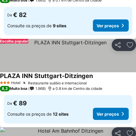
8,2
Muito boa
1.665
a 0.1 km de Centro da cidade
€ 82
De
Consulte os preços de
9 sites
Ver preços
Escolha popular
Partilhar
Ad
PLAZA INN Stuttgart-Ditzingen
Ver preços
Hotel
Restaurante suábio e internacional
Ver preços
3 Estrelas
8,2
Muito boa
1.968
a 0.8 km de Centro da cidade
€ 89
De
Consulte os preços de
12 sites
Ver preços