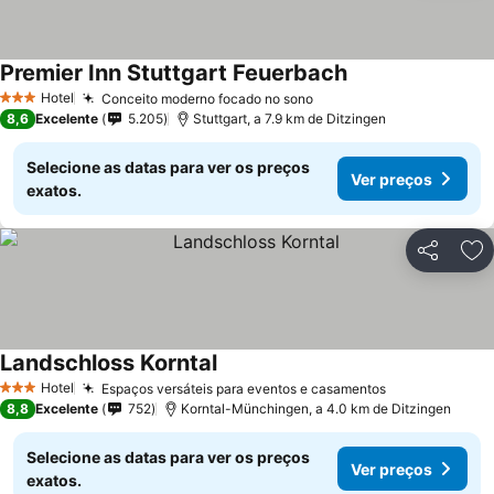
Premier Inn Stuttgart Feuerbach
Ver preços
Hotel
Conceito moderno focado no sono
Ver preços
3 Estrelas
8,6
Excelente
5.205
Stuttgart, a 7.9 km de Ditzingen
Selecione as datas para ver os preços
Ver preços
exatos.
Partilhar
Ad
Landschloss Korntal
Ver preços
Hotel
Espaços versáteis para eventos e casamentos
Ver preços
3 Estrelas
8,8
Excelente
752
Korntal-Münchingen, a 4.0 km de Ditzingen
Selecione as datas para ver os preços
Ver preços
exatos.