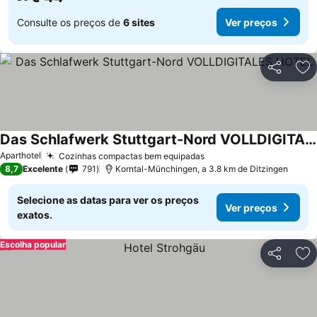
Consulte os preços de
6 sites
Ver preços
Partilhar
Ad
Das Schlafwerk Stuttgart-Nord VOLLDIGITALES HOTEL
Ver preços
Aparthotel
Cozinhas compactas bem equipadas
Ver preços
8,7
Excelente
791
Korntal-Münchingen, a 3.8 km de Ditzingen
Selecione as datas para ver os preços
Ver preços
exatos.
Escolha popular
Partilhar
Ad