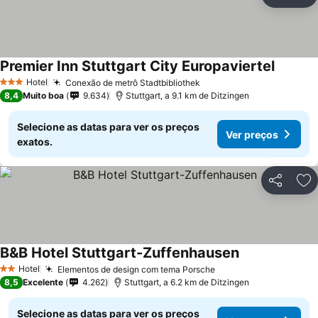
Partilhar
Ad
Premier Inn Stuttgart City Europaviertel
Ver pre
Hotel
Conexão de metrô Stadtbibliothek
Ver preços
3 Estrelas
8,4
Muito boa
9.634
Stuttgart, a 9.1 km de Ditzingen
Selecione as datas para ver os preços
Ver preços
exatos.
Partilhar
Ad
B&B Hotel Stuttgart-Zuffenhausen
Ver preços
Hotel
Elementos de design com tema Porsche
Ver preços
2 Estrelas
8,5
Excelente
4.262
Stuttgart, a 6.2 km de Ditzingen
Selecione as datas para ver os preços