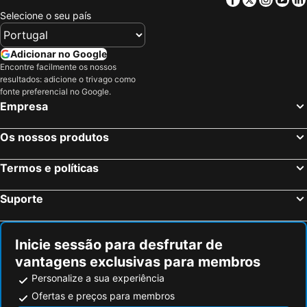
Stuttgart, Bade-Vurtemberga Hotéis
Heidelberg, Bade-Vurtemberga Hotéis
Selecione o seu país
Benztown Hotel Gastehaus
H23 Hotel Stuttgart
Baden-Baden, Bade-Vurtemberga Hotéis
Karlsruhe, Bade-Vurtemberga Hotéis
Ulm, Bade-Vurtemberga Hotéis
Leinfelden, Bade-Vurtemberga Hotéis
Adicionar no Google
Encontre facilmente os nossos
Memmingen, Baviera Hotéis
Berlim, Berlim Hotéis
resultados: adicione o trivago como
Munique, Baviera Hotéis
Colónia, Renânia do Norte-Vestfália Hotéis
fonte preferencial no Google.
Empresa
Frankfurt, Hesse Hotéis
Dusseldorf, Renânia do Norte-Vestfália Hotéis
Hamburgo, Hamburgo Hotéis
Nuremberga, Baviera Hotéis
Os nossos produtos
Dresden, Saxónia Hotéis
Termos e políticas
Suporte
Inicie sessão para desfrutar de
vantagens exclusivas para membros
Personalize a sua experiência
Ofertas e preços para membros