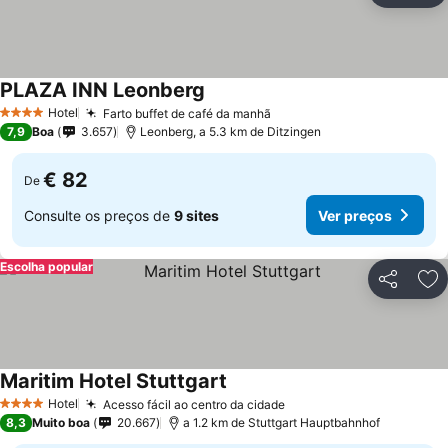
PLAZA INN Leonberg
Ver preços
Hotel
Farto buffet de café da manhã
Ver preços
4 Estrelas
7,9
Boa
3.657
Leonberg, a 5.3 km de Ditzingen
€ 82
De
Consulte os preços de
9 sites
Ver preços
Escolha popular
Partilhar
Ad
Maritim Hotel Stuttgart
Ver preços
Hotel
Acesso fácil ao centro da cidade
Ver preços
4 Estrelas
8,3
Muito boa
20.667
a 1.2 km de Stuttgart Hauptbahnhof