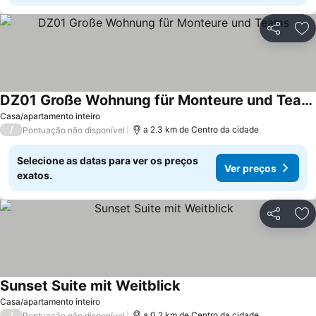
Partilhar
Ad
DZ01 Große Wohnung für Monteure und Teams
Ver preços
Casa/apartamento inteiro
/
a 2.3 km de Centro da cidade
Pontuação não disponível
Selecione as datas para ver os preços
Ver preços
exatos.
Partilhar
Ad
Sunset Suite mit Weitblick
Ver preços
Casa/apartamento inteiro
/
a 0.2 km de Centro da cidade
Pontuação não disponível