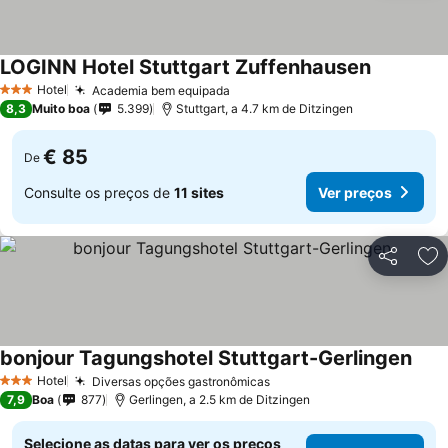
LOGINN Hotel Stuttgart Zuffenhausen
Ver preço
Hotel
Academia bem equipada
Ver preços
3 Estrelas
8,3
Muito boa
5.399
Stuttgart, a 4.7 km de Ditzingen
€ 85
De
Consulte os preços de
11 sites
Ver preços
Partilhar
Ad
bonjour Tagungshotel Stuttgart-Gerlingen
Ver 
Hotel
Diversas opções gastronômicas
Ver preços
3 Estrelas
7,9
Boa
877
Gerlingen, a 2.5 km de Ditzingen
Selecione as datas para ver os preços