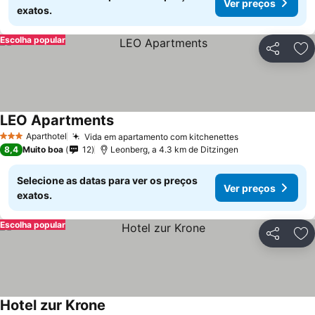
Ver preços
exatos.
Escolha popular
Partilhar
Ad
LEO Apartments
Ver preços
Aparthotel
Vida em apartamento com kitchenettes
Ver preços
3 Estrelas
8,4
Muito boa
12
Leonberg, a 4.3 km de Ditzingen
Selecione as datas para ver os preços
Ver preços
exatos.
Escolha popular
Partilhar
Ad
Hotel zur Krone
Ver preços