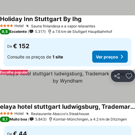
Holiday Inn Stuttgart By Ihg
Ver preços
Hotel
Sauna finlandesa e a vapor relaxantes
Ver preços
4 Estrelas
8,5
Excelente
5.317
a 7.6 km de Stuttgart Hauptbahnhof
€ 152
De
Consulte os preços de
1 site
Ver preços
Escolha popular
Partilhar
Ad
elaya hotel stuttgart ludwigsburg, Trademark Collection by Wyndham
Ver preços
Hotel
Restaurante Abacco's Steakhouse
Ver preços
4 Estrelas
8,1
Muito boa
5.843
Korntal-Münchingen, a 4.2 km de Ditzingen
€ 44
De