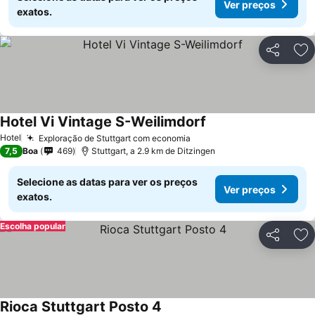
Ver preços
exatos.
Partilhar
Ad
Hotel Vi Vintage S-Weilimdorf
Ver preços
Hotel
Exploração de Stuttgart com economia
Ver preços
7,5
Boa
469
Stuttgart, a 2.9 km de Ditzingen
Selecione as datas para ver os preços
Ver preços
exatos.
Escolha popular
Partilhar
Ad
Rioca Stuttgart Posto 4
Ver preços