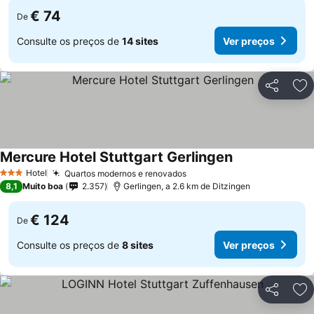
€ 74
De
Consulte os preços de
14 sites
Ver preços
Partilhar
Ad
Mercure Hotel Stuttgart Gerlingen
Ver preços
Hotel
Quartos modernos e renovados
Ver preços
3 Estrelas
8,1
Muito boa
2.357
Gerlingen, a 2.6 km de Ditzingen
€ 124
De
Consulte os preços de
8 sites
Ver preços
Partilhar
Ad