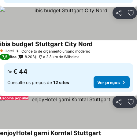
Partilhar
Ad
ibis budget Stuttgart City Nord
Ver preços
Hotel
Conceito de orçamento urbano moderno
Ver preços
1 Estrelas
7,5
Boa
8.203
a 2.3 km de Wilhelma
€ 44
De
Consulte os preços de
12 sites
Ver preços
Escolha popular
Partilhar
Ad
enjoyHotel garni Korntal Stuttgart
Ver preços