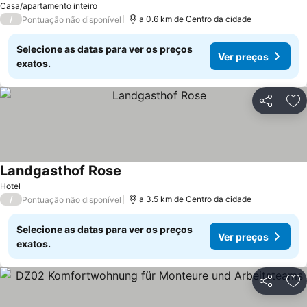
Casa/apartamento inteiro
/
a 0.6 km de Centro da cidade
Pontuação não disponível
Selecione as datas para ver os preços
Ver preços
exatos.
Partilhar
Ad
Landgasthof Rose
Ver preços
Hotel
/
a 3.5 km de Centro da cidade
Pontuação não disponível
Selecione as datas para ver os preços
Ver preços
exatos.
Partilhar
Ad