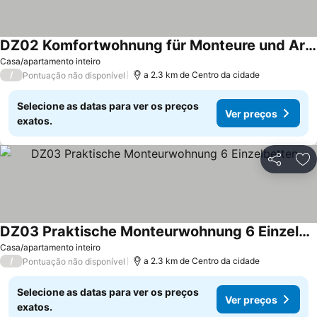
DZ02 Komfortwohnung für Monteure und Arbeitsteams
Ver preços
Casa/apartamento inteiro
/
a 2.3 km de Centro da cidade
Pontuação não disponível
Selecione as datas para ver os preços
Ver preços
exatos.
Partilhar
Ad
DZ03 Praktische Monteurwohnung 6 Einzelbetten
Ver preços
Casa/apartamento inteiro
/
a 2.3 km de Centro da cidade
Pontuação não disponível
Selecione as datas para ver os preços
Ver preços
exatos.