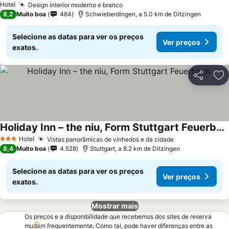
Hotel
Design interior moderno e branco
Ver preços
8,2
Muito boa
484
Schwieberdingen, a 5.0 km de Ditzingen
Selecione as datas para ver os preços
Ver preços
exatos.
Partilhar
Ad
Holiday Inn – the niu, Form Stuttgart Feuerbach
Ver preços
Hotel
Vistas panorâmicas de vinhedos e da cidade
Ver preços
3 Estrelas
8,4
Muito boa
4.528
Stuttgart, a 8.2 km de Ditzingen
Selecione as datas para ver os preços
Ver preços
exatos.
Mostrar mais
Os preços e a disponibilidade que recebemos dos sites de reserva
mudam frequentemente. Como tal, pode haver diferenças entre as