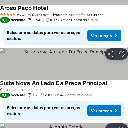
Aroso Paço Hotel
Hotel
Suítes exclusivas com características únicas
5 Estrelas
9,2
Excelente
2.548
a 37.7 km de Centro da cidade
Selecione as datas para ver os preços
Ver preços
exatos.
Partilhar
Ad
Suite Nova Ao Lado Da Praca Principal
Casa/apartamento inteiro
9,6
Excelente
32
a 0.3 km de Centro da cidade
Selecione as datas para ver os preços
Ver preços
exatos.