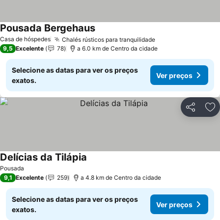
Pousada Bergehaus
Casa de hóspedes
Chalés rústicos para tranquilidade
9,5
Excelente
78
a 6.0 km de Centro da cidade
Selecione as datas para ver os preços
Ver preços
exatos.
Partilhar
Ad
Delícias da Tilápia
Pousada
9,1
Excelente
259
a 4.8 km de Centro da cidade
Selecione as datas para ver os preços
Ver preços
exatos.