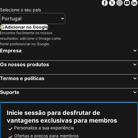
Facebook
Twitter
Insta
Yo
São Mateus, Espírito Santo Hotéis
Linhares, Espírito Santo Hotéis
Selecione o seu país
Santa Teresa, Espírito Santo Hotéis
Aracruz, Espírito Santo Hotéis
Colatina, Espírito Santo Hotéis
Barra de São Francisco, Espírito Santo Hotéis
Adicionar no Google
Encontre facilmente os nossos
Rio de Janeiro, Rio de Janeiro Hotéis
São Paulo, São Paulo Hotéis
resultados: adicione o trivago como
Fortaleza, Ceará Hotéis
Natal, Rio Grande do Norte Hotéis
fonte preferencial no Google.
Empresa
Foz do Iguaçu, Paraná Hotéis
Porto de Galinhas, Pernambuco Hotéis
Salvador, Bahia Hotéis
Maceió, Alagoas Hotéis
Os nossos produtos
Porto Seguro, Bahia Hotéis
Termos e políticas
Suporte
Inicie sessão para desfrutar de
vantagens exclusivas para membros
Personalize a sua experiência
Ofertas e preços para membros