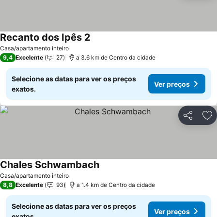
Recanto dos Ipês 2
Casa/apartamento inteiro
9,4
Excelente
27
a 3.6 km de Centro da cidade
Selecione as datas para ver os preços
Ver preços
exatos.
Partilhar
Ad
Chales Schwambach
Casa/apartamento inteiro
8,8
Excelente
93
a 1.4 km de Centro da cidade
Selecione as datas para ver os preços
Ver preços
exatos.