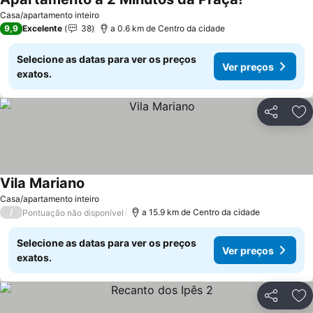
Casa/apartamento inteiro
9,9
Excelente
38
a 0.6 km de Centro da cidade
Selecione as datas para ver os preços
Ver preços
exatos.
Partilhar
Ad
Vila Mariano
Casa/apartamento inteiro
/
a 15.9 km de Centro da cidade
Pontuação não disponível
Selecione as datas para ver os preços
Ver preços
exatos.
Partilhar
Ad