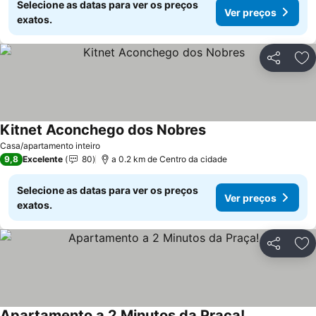
Selecione as datas para ver os preços
Ver preços
exatos.
Partilhar
Ad
Kitnet Aconchego dos Nobres
Casa/apartamento inteiro
9,8
Excelente
80
a 0.2 km de Centro da cidade
Selecione as datas para ver os preços
Ver preços
exatos.
Partilhar
Ad
Apartamento a 2 Minutos da Praça!