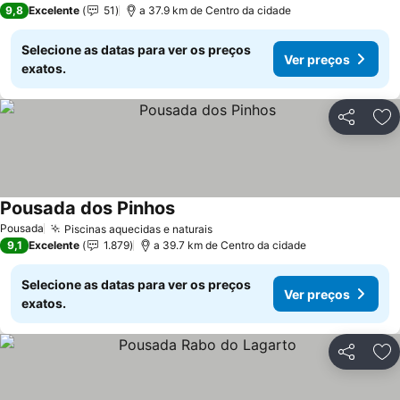
9,8
Excelente
51
a 37.9 km de Centro da cidade
Selecione as datas para ver os preços
Ver preços
exatos.
Partilhar
Ad
Pousada dos Pinhos
Pousada
Piscinas aquecidas e naturais
9,1
Excelente
1.879
a 39.7 km de Centro da cidade
Selecione as datas para ver os preços
Ver preços
exatos.
Partilhar
Ad