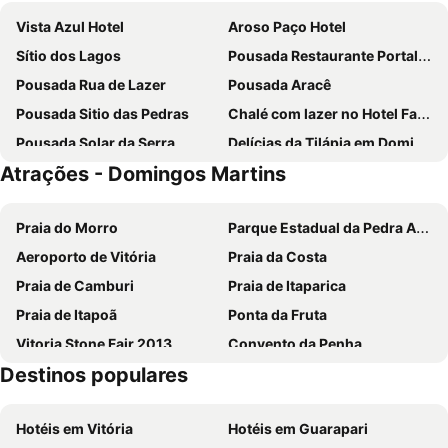
Vista Azul Hotel
Aroso Paço Hotel
Sítio dos Lagos
Pousada Restaurante Portal do Ceu
Pousada Rua de Lazer
Pousada Aracê
Pousada Sitio das Pedras
Chalé com lazer no Hotel Fazenda China Park ES
Pousada Solar da Serra
Delícias da Tilápia em Domingos Martins ES
Atrações - Domingos Martins
Pousada Vale da Mata
Apart Vista Azul - hospedagem nas montanhas
Pousada Gagno
Pousada Vista Pedra Azul
Praia do Morro
Parque Estadual da Pedra Azul
Pousada Aromas da Pedra
Aeroporto de Vitória
Praia da Costa
Praia de Camburi
Praia de Itaparica
Praia de Itapoã
Ponta da Fruta
Vitoria Stone Fair 2013
Convento da Penha
Destinos populares
Nossa Senhora da Penha
Tiradentes
Cachoeira de Matilde
Curva da Jurema
Hotéis em Vitória
Hotéis em Guarapari
Farol de Santa Luzia
Arraiás Festival