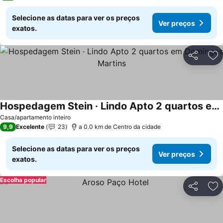
Selecione as datas para ver os preços
Ver preços
exatos.
Partilhar
Ad
Hospedagem Stein · Lindo Apto 2 quartos em Domingos Martins
Casa/apartamento inteiro
9,9
Excelente
23
a 0.0 km de Centro da cidade
Selecione as datas para ver os preços
Ver preços
exatos.
Escolha popular
Partilhar
Ad