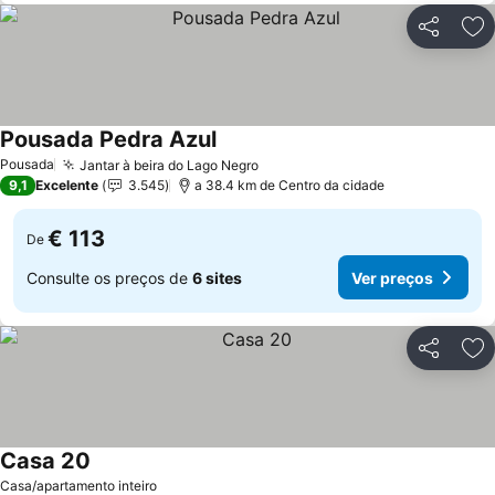
Partilhar
Ad
Pousada Pedra Azul
Pousada
Jantar à beira do Lago Negro
9,1
Excelente
3.545
a 38.4 km de Centro da cidade
€ 113
De
Consulte os preços de
6 sites
Ver preços
Partilhar
Ad
Casa 20
Casa/apartamento inteiro