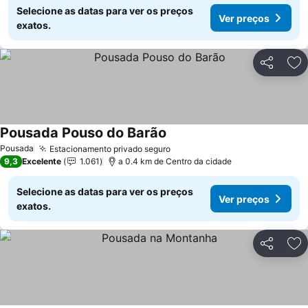
Selecione as datas para ver os preços
Ver preços
exatos.
Partilhar
Ad
Pousada Pouso do Barão
Pousada
Estacionamento privado seguro
9,3
Excelente
1.061
a 0.4 km de Centro da cidade
Selecione as datas para ver os preços
Ver preços
exatos.
Partilhar
Ad