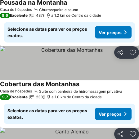
Pousada na Montanha
Casa de hóspedes
Churrasqueira e sauna
8,6
Excelente
487
a 1.2 km de Centro da cidade
Selecione as datas para ver os preços
Ver preços
exatos.
Partilhar
Ad
Cobertura das Montanhas
Casa de hóspedes
Suíte com banheira de hidromassagem privativa
9,7
Excelente
230
a 1.0 km de Centro da cidade
Selecione as datas para ver os preços
Ver preços
exatos.
Partilhar
Ad