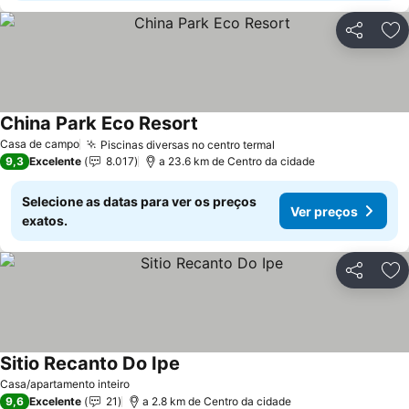
Partilhar
Ad
China Park Eco Resort
Casa de campo
Piscinas diversas no centro termal
9,3
Excelente
8.017
a 23.6 km de Centro da cidade
Selecione as datas para ver os preços
Ver preços
exatos.
Partilhar
Ad
Sitio Recanto Do Ipe
Casa/apartamento inteiro
9,6
Excelente
21
a 2.8 km de Centro da cidade