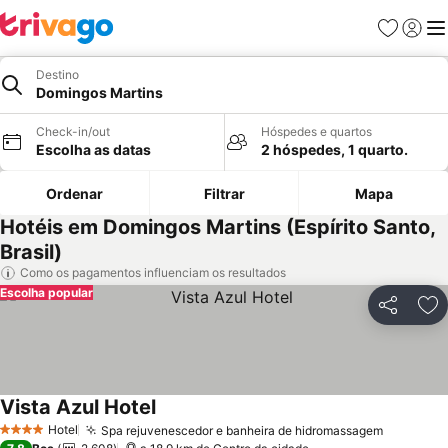
Favoritos
Iniciar
Me
Destino
Domingos Martins
Check-in/out
Hóspedes e quartos
Escolha as datas
2 hóspedes, 1 quarto.
Ordenar
Filtrar
Mapa
Hotéis em Domingos Martins (Espírito Santo,
Brasil)
Como os pagamentos influenciam os resultados
Escolha popular
Partilhar
Ad
Vista Azul Hotel
Hotel
Spa rejuvenescedor e banheira de hidromassagem
4 Estrelas