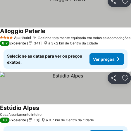
Partilhar
Ad
Alloggio Peterle
Aparthotel
Cozinha totalmente equipada em todas as acomodações
4 Estrelas
8,7
Excelente
341
a 37.2 km de Centro da cidade
Selecione as datas para ver os preços
Ver preços
exatos.
Partilhar
Ad
Estúdio Alpes
Casa/apartamento inteiro
10
Excelente
10
a 0.7 km de Centro da cidade