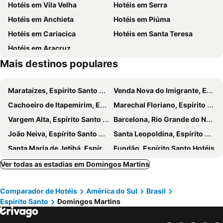
Hotéis em Vila Velha
Hotéis em Serra
Mec Show 6th Metal Mechanics, Power and Automations Fair
EXPOTUR 2013 9ª Salão de Turismo e do Artesanato do Espírito Santo
Hotéis em Anchieta
Hotéis em Piúma
Autos da Paixão
BPM Boot Camp & CBPP Exam
Hotéis em Cariacica
Hotéis em Santa Teresa
Hotéis em Aracruz
Mais destinos populares
Marataízes, Espírito Santo Hotéis
Venda Nova do Imigrante, Espírito Santo Hotéis
Cachoeiro de Itapemirim, Espírito Santo Hotéis
Marechal Floriano, Espírito Santo Hotéis
Vargem Alta, Espírito Santo Hotéis
Barcelona, Rio Grande do Norte Hotéis
João Neiva, Espírito Santo Hotéis
Santa Leopoldina, Espírito Santo Hotéis
Santa Maria de Jetibá, Espírito Santo Hotéis
Fundão, Espírito Santo Hotéis
Viana, Espírito Santo Hotéis
Itapemirim, Espírito Santo Hotéis
Ver todas as estadias em Domingos Martins
Alfredo Chaves, Espírito Santo Hotéis
Afonso Cláudio, Espírito Santo Hotéis
Comparador de Hotéis
América do Sul
Brasil
Ibiraçu, Espírito Santo Hotéis
Brejetuba, Espírito Santo Hotéis
Espírito Santo
Domingos Martins
Muniz Freire, Espírito Santo Hotéis
Ibatiba, Espírito Santo Hotéis
Iúna, Espírito Santo Hotéis
Conceição da Barra, Espírito Santo Hotéis