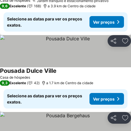
Casa de hóspedes
Jardim tranquilo e estacionamento privativo
9,6
Excelente
168
a 3.9 km de Centro da cidade
Selecione as datas para ver os preços
Ver preços
exatos.
Partilhar
Ad
Pousada Dulce Ville
Casa de hóspedes
9,3
Excelente
42
a 1.7 km de Centro da cidade
Selecione as datas para ver os preços
Ver preços
exatos.
Partilhar
Ad