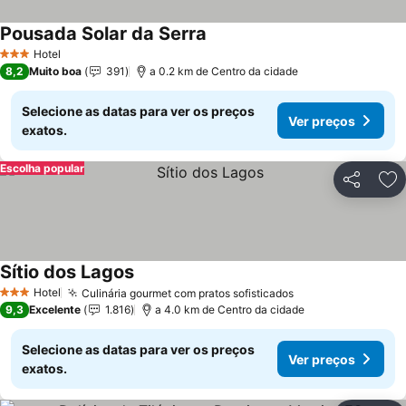
Pousada Solar da Serra
Hotel
3 Estrelas
8,2
Muito boa
391
a 0.2 km de Centro da cidade
Selecione as datas para ver os preços
Ver preços
exatos.
Escolha popular
Partilhar
Ad
Sítio dos Lagos
Hotel
Culinária gourmet com pratos sofisticados
3 Estrelas
9,3
Excelente
1.816
a 4.0 km de Centro da cidade
Selecione as datas para ver os preços
Ver preços
exatos.