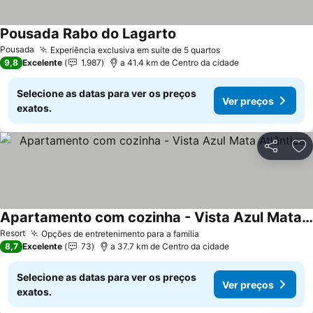
Pousada Rabo do Lagarto
Pousada
Experiência exclusiva em suíte de 5 quartos
9,8
Excelente
1.987
a 41.4 km de Centro da cidade
Selecione as datas para ver os preços
Ver preços
exatos.
Partilhar
Ad
Apartamento com cozinha - Vista Azul Mata Atlântica
Resort
Opções de entretenimento para a família
8,7
Excelente
73
a 37.7 km de Centro da cidade
Selecione as datas para ver os preços
Ver preços
exatos.