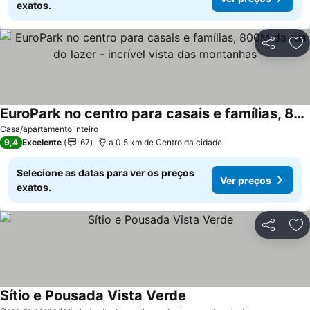
exatos.
Partilhar
Ad
EuroPark no centro para casais e famílias, 800M da rua do lazer - incrível vista das montanhas
Casa/apartamento inteiro
9,4
Excelente
67
a 0.5 km de Centro da cidade
Selecione as datas para ver os preços
Ver preços
exatos.
Partilhar
Ad
Sítio e Pousada Vista Verde