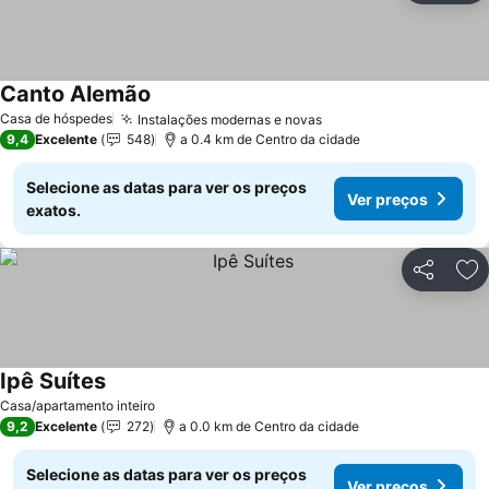
Canto Alemão
Casa de hóspedes
Instalações modernas e novas
9,4
Excelente
548
a 0.4 km de Centro da cidade
Selecione as datas para ver os preços
Ver preços
exatos.
Partilhar
Ad
Ipê Suítes
Casa/apartamento inteiro
9,2
Excelente
272
a 0.0 km de Centro da cidade
Selecione as datas para ver os preços
Ver preços