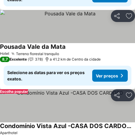
Partilhar
Ad
Pousada Vale da Mata
Hotel
Terreno florestal tranquilo
8,7
Excelente
378
a 41.2 km de Centro da cidade
Selecione as datas para ver os preços
Ver preços
exatos.
Escolha popular
Partilhar
Ad
Condomínio Vista Azul -CASA DOS CARDOSO
Aparthotel