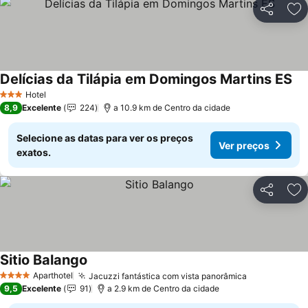
Partilhar
Ad
Delícias da Tilápia em Domingos Martins ES
Hotel
3 Estrelas
8,9
Excelente
224
a 10.9 km de Centro da cidade
Selecione as datas para ver os preços
Ver preços
exatos.
Partilhar
Ad
Sitio Balango
Aparthotel
Jacuzzi fantástica com vista panorâmica
4 Estrelas
9,5
Excelente
91
a 2.9 km de Centro da cidade