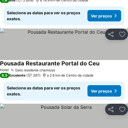
7,8
Boa
2.608
a 18.9 km de Centro da cidade
Selecione as datas para ver os preços
Ver preços
exatos.
Partilhar
Ad
Pousada Restaurante Portal do Ceu
Hotel
Gato residente charmoso
8,5
Excelente
267
a 2.6 km de Centro da cidade
Selecione as datas para ver os preços
Ver preços
exatos.
Partilhar
Ad