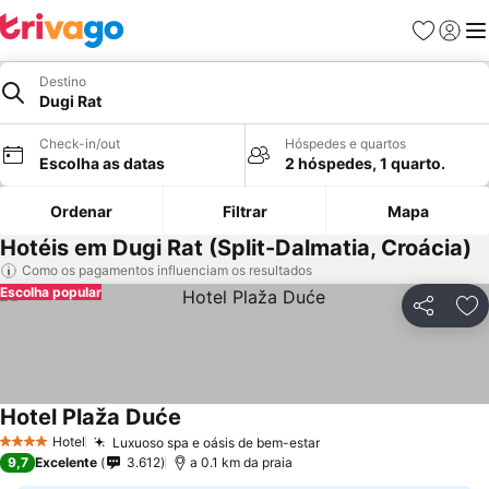
Favoritos
Iniciar
Me
Destino
Dugi Rat
Check-in/out
Hóspedes e quartos
Escolha as datas
2 hóspedes, 1 quarto.
Ordenar
Filtrar
Mapa
Hotéis em Dugi Rat (Split-Dalmatia, Croácia)
Como os pagamentos influenciam os resultados
Escolha popular
Partilhar
Ad
Hotel Plaža Duće
Hotel
Luxuoso spa e oásis de bem-estar
4 Estrelas
9,7
Excelente
3.612
a 0.1 km da praia