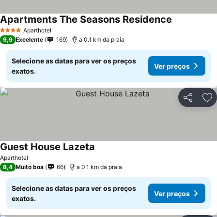
Apartments The Seasons Residence
Aparthotel
4 Estrelas
9,9
Excelente
169
a 0.1 km da praia
Selecione as datas para ver os preços
Ver preços
exatos.
Partilhar
Ad
Guest House Lazeta
Aparthotel
8,4
Muito boa
66
a 0.1 km da praia
Selecione as datas para ver os preços
Ver preços
exatos.