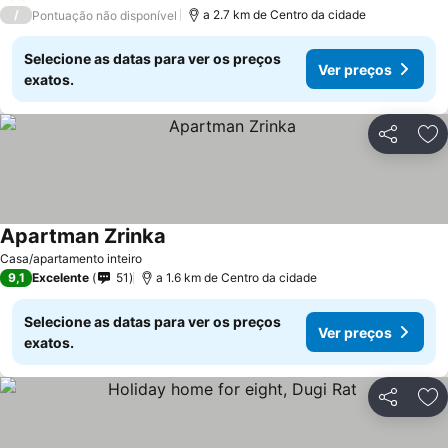
/
a 2.7 km de Centro da cidade
Pontuação não disponível
Selecione as datas para ver os preços
Ver preços
exatos.
Partilhar
Ad
Apartman Zrinka
Casa/apartamento inteiro
9,1
Excelente
51
a 1.6 km de Centro da cidade
Selecione as datas para ver os preços
Ver preços
exatos.
Partilhar
Ad