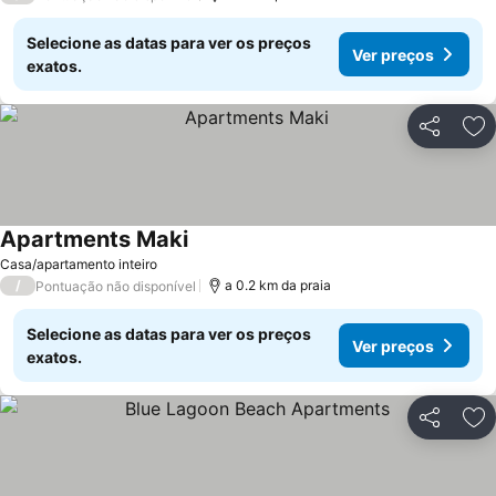
Selecione as datas para ver os preços
Ver preços
exatos.
Partilhar
Ad
Apartments Maki
Casa/apartamento inteiro
/
a 0.2 km da praia
Pontuação não disponível
Selecione as datas para ver os preços
Ver preços
exatos.
Partilhar
Ad