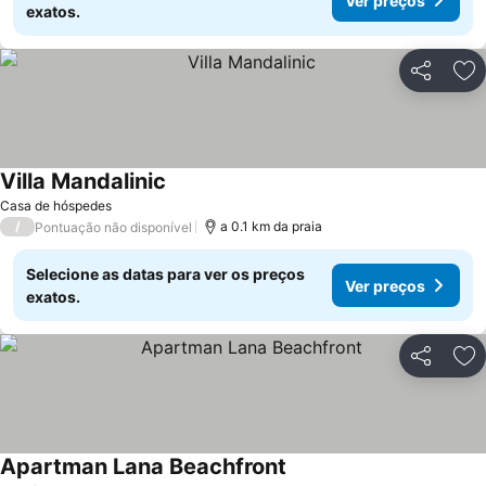
Ver preços
exatos.
Partilhar
Ad
Villa Mandalinic
Casa de hóspedes
/
a 0.1 km da praia
Pontuação não disponível
Selecione as datas para ver os preços
Ver preços
exatos.
Partilhar
Ad
Apartman Lana Beachfront