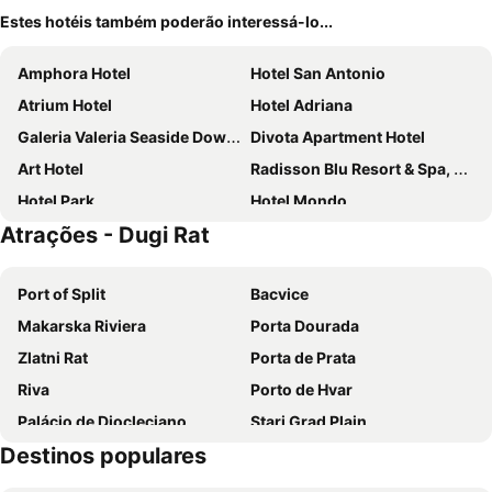
Estes hotéis também poderão interessá-lo...
Amphora Hotel
Hotel San Antonio
Atrium Hotel
Hotel Adriana
Galeria Valeria Seaside Downtown - MAG Quaint & Elegant Boutique Hotels
Divota Apartment Hotel
Art Hotel
Radisson Blu Resort & Spa, Split
Hotel Park
Hotel Mondo
Atrações - Dugi Rat
GARDEN APARTMENT HOTEL
Jupiter Heritage Hotel
AC Hotel Split
Hotel Corner
Port of Split
Bacvice
Cornaro Hotel
Le Méridien Lav, Split
Makarska Riviera
Porta Dourada
Balatura The Fine Bed&Breakfast Split
Heritage Palace Varos
Zlatni Rat
Porta de Prata
Boban Luxury Suites
Waterman Beach Village
Riva
Porto de Hvar
Hotel Split Inn by President
Hotel Marul
Palácio de Diocleciano
Stari Grad Plain
Hotel Elu Iris
Plaza Marchi Old Town - MAG Quaint & Elegant Boutique Hotels
Destinos populares
Tucepi beach
Stobrec
Holiday Village Sagitta
Prima Luce Downtown
Ciovo
Trogír Promenade
Prima Life Spalato
Boutique Hotel Venturo, a Member of Design Hotels™