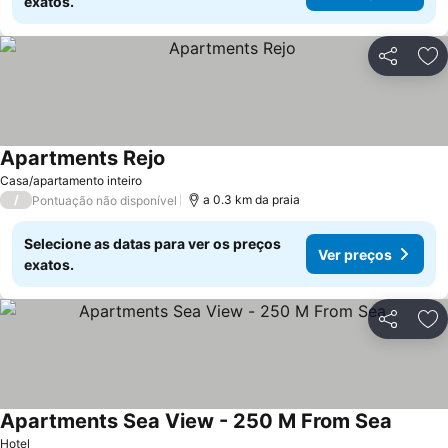
exatos.
Partilhar
Ad
Apartments Rejo
Casa/apartamento inteiro
/
a 0.3 km da praia
Pontuação não disponível
Selecione as datas para ver os preços
Ver preços
exatos.
Partilhar
Ad
Apartments Sea View - 250 M From Sea
Hotel