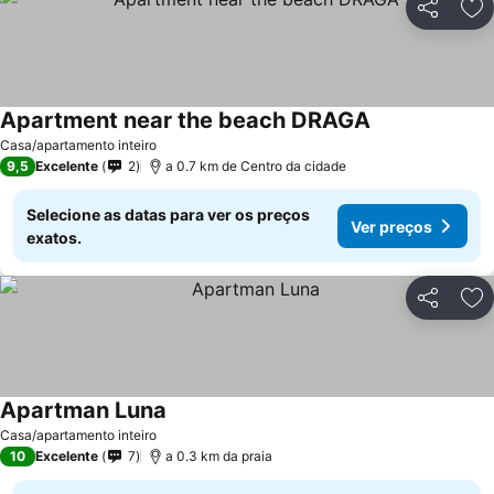
Partilhar
Ad
Apartment near the beach DRAGA
Casa/apartamento inteiro
9,5
Excelente
2
a 0.7 km de Centro da cidade
Selecione as datas para ver os preços
Ver preços
exatos.
Partilhar
Ad
Apartman Luna
Casa/apartamento inteiro
10
Excelente
7
a 0.3 km da praia