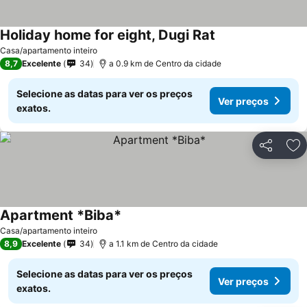
Holiday home for eight, Dugi Rat
Casa/apartamento inteiro
8,7
Excelente
34
a 0.9 km de Centro da cidade
Selecione as datas para ver os preços
Ver preços
exatos.
Partilhar
Ad
Apartment *Biba*
Casa/apartamento inteiro
8,9
Excelente
34
a 1.1 km de Centro da cidade
Selecione as datas para ver os preços
Ver preços
exatos.