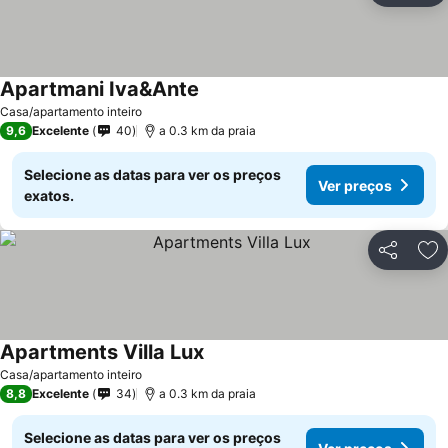
Apartmani Iva&Ante
Casa/apartamento inteiro
9,6
Excelente
40
a 0.3 km da praia
Selecione as datas para ver os preços
Ver preços
exatos.
Partilhar
Ad
Apartments Villa Lux
Casa/apartamento inteiro
8,8
Excelente
34
a 0.3 km da praia
Selecione as datas para ver os preços