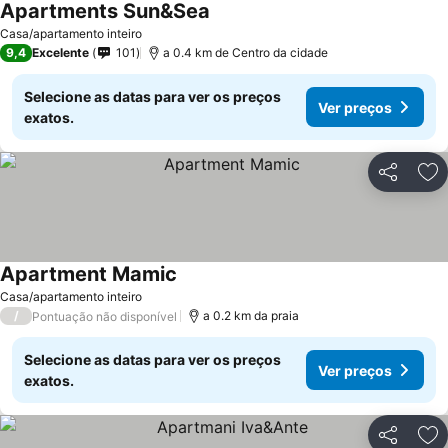
Apartments Sun&Sea
Casa/apartamento inteiro
9,4
Excelente
101
a 0.4 km de Centro da cidade
Selecione as datas para ver os preços
Ver preços
exatos.
Partilhar
Ad
Apartment Mamic
Casa/apartamento inteiro
/
a 0.2 km da praia
Pontuação não disponível
Selecione as datas para ver os preços
Ver preços
exatos.
Partilhar
Ad