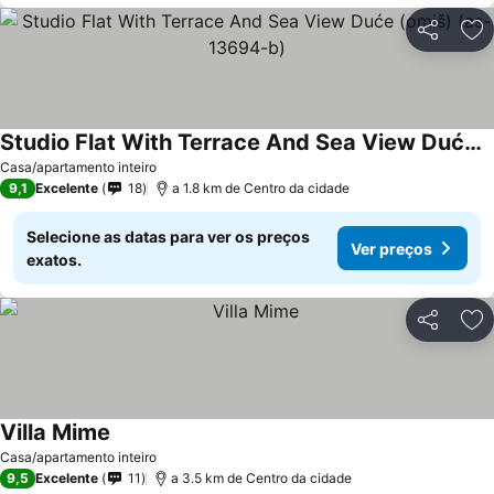
Partilhar
Ad
Studio Flat With Terrace And Sea View Duće (omiš) (as-13694-b)
Casa/apartamento inteiro
9,1
Excelente
18
a 1.8 km de Centro da cidade
Selecione as datas para ver os preços
Ver preços
exatos.
Partilhar
Ad
Villa Mime
Casa/apartamento inteiro
9,5
Excelente
11
a 3.5 km de Centro da cidade