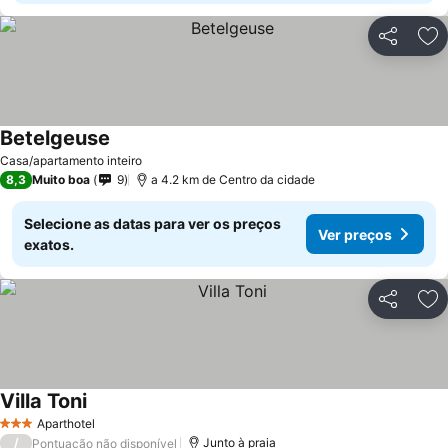
Partilhar
Ad
Betelgeuse
Casa/apartamento inteiro
8,3
Muito boa
9
a 4.2 km de Centro da cidade
Selecione as datas para ver os preços
Ver preços
exatos.
Partilhar
Ad
Villa Toni
Aparthotel
3 Estrelas
/
Junto à praia
Pontuação não disponível