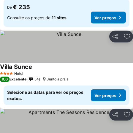
€ 235
De
Consulte os preços de
11 sites
Ver preços
Partilhar
Ad
Villa Sunce
Hotel
4 Estrelas
9,0
Excelente
54
Junto à praia
Selecione as datas para ver os preços
Ver preços
exatos.
Partilhar
Ad