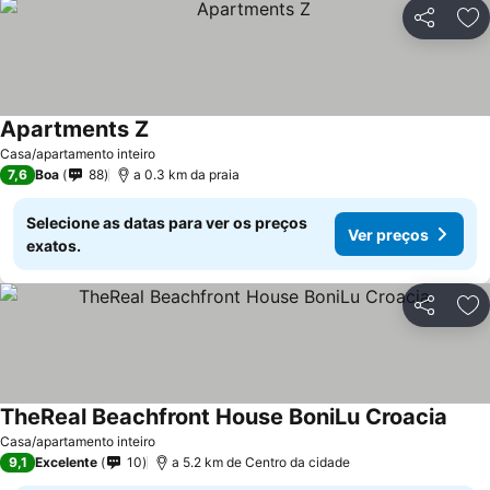
Partilhar
Ad
Apartments Z
Casa/apartamento inteiro
7,6
Boa
88
a 0.3 km da praia
Selecione as datas para ver os preços
Ver preços
exatos.
Partilhar
Ad
TheReal Beachfront House BoniLu Croacia
Casa/apartamento inteiro
9,1
Excelente
10
a 5.2 km de Centro da cidade