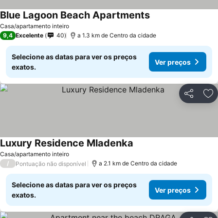
Blue Lagoon Beach Apartments
Casa/apartamento inteiro
9,4
Excelente
40
a 1.3 km de Centro da cidade
Selecione as datas para ver os preços
Ver preços
exatos.
Partilhar
Ad
Luxury Residence Mladenka
Casa/apartamento inteiro
/
a 2.1 km de Centro da cidade
Pontuação não disponível
Selecione as datas para ver os preços
Ver preços
exatos.