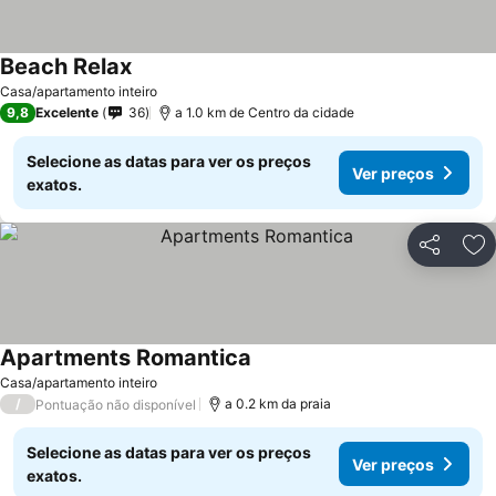
Beach Relax
Casa/apartamento inteiro
9,8
Excelente
36
a 1.0 km de Centro da cidade
Selecione as datas para ver os preços
Ver preços
exatos.
Partilhar
Ad
Apartments Romantica
Casa/apartamento inteiro
/
a 0.2 km da praia
Pontuação não disponível
Selecione as datas para ver os preços
Ver preços
exatos.