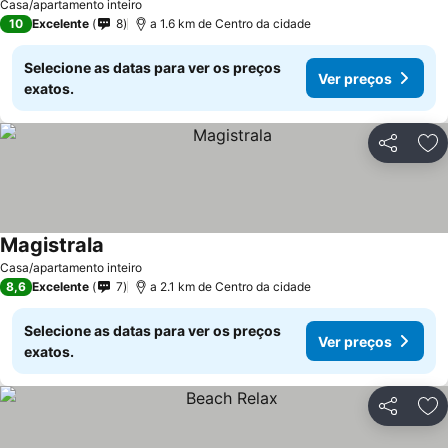
Casa/apartamento inteiro
10
Excelente
8
a 1.6 km de Centro da cidade
Selecione as datas para ver os preços
Ver preços
exatos.
Partilhar
Ad
Magistrala
Casa/apartamento inteiro
8,6
Excelente
7
a 2.1 km de Centro da cidade
Selecione as datas para ver os preços
Ver preços
exatos.
Partilhar
Ad