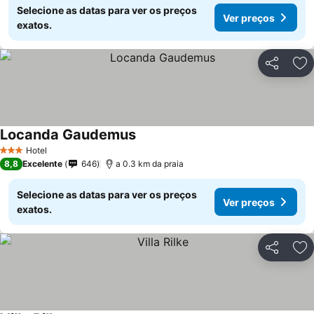
Selecione as datas para ver os preços
Ver preços
exatos.
Partilhar
Ad
Locanda Gaudemus
Ver preços
Hotel
3 Estrelas
8,8
Excelente
646
a 0.3 km da praia
Selecione as datas para ver os preços
Ver preços
exatos.
Partilhar
Ad