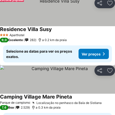
Partilhar
Ad
Residence Villa Susy
Ver preços
Aparthotel
3 Estrelas
9,0
Excelente
282
a 0.2 km da praia
Selecione as datas para ver os preços
Ver preços
exatos.
Partilhar
Ad
Camping Village Mare Pineta
Ver preços
Parque de campismo
Localização no penhasco da Baía de Sistiana
Ver pr
7,6
Boa
2.529
a 0.3 km da praia