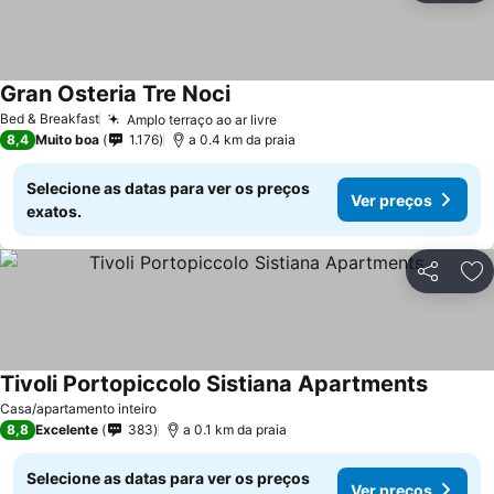
Gran Osteria Tre Noci
Ver preços
Bed & Breakfast
Amplo terraço ao ar livre
Ver preços
8,4
Muito boa
1.176
a 0.4 km da praia
Selecione as datas para ver os preços
Ver preços
exatos.
Partilhar
Ad
Tivoli Portopiccolo Sistiana Apartments
Ver pre
Casa/apartamento inteiro
8,8
Excelente
383
a 0.1 km da praia
Selecione as datas para ver os preços
Ver preços