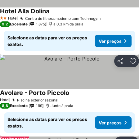
Hotel Alla Dolina
Ver preços
Hotel
Centro de fitness moderno com Technogym
Ver preços
2 Estrelas
9,2
Excelente
1.875
a 0.3 km da praia
Selecione as datas para ver os preços
Ver preços
exatos.
Partilhar
Ad
Avolare - Porto Piccolo
Ver preços
Hotel
Piscina exterior sazonal
Ver preços
8,8
Excelente
199
Junto à praia
Selecione as datas para ver os preços
Ver preços
exatos.
Escolha popular