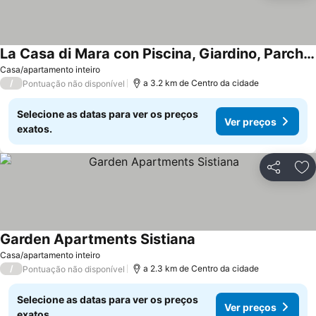
La Casa di Mara con Piscina, Giardino, Parcheggio Privato a Sistiana
Ver preços
Casa/apartamento inteiro
/
a 3.2 km de Centro da cidade
Pontuação não disponível
Selecione as datas para ver os preços
Ver preços
exatos.
Partilhar
Ad
Garden Apartments Sistiana
Ver preços
Casa/apartamento inteiro
/
a 2.3 km de Centro da cidade
Pontuação não disponível
Selecione as datas para ver os preços
Ver preços
exatos.