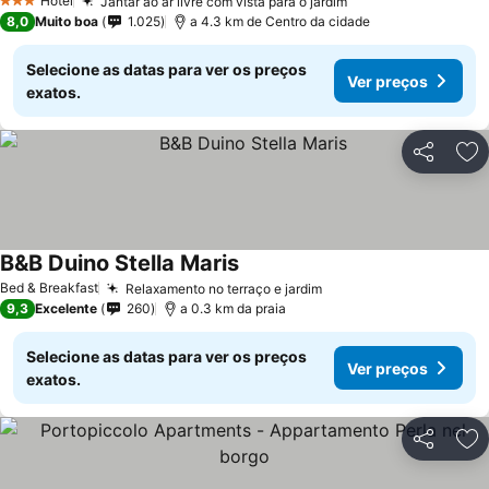
Hotel
Jantar ao ar livre com vista para o jardim
Ver preços
3 Estrelas
8,0
Muito boa
1.025
a 4.3 km de Centro da cidade
Selecione as datas para ver os preços
Ver preços
exatos.
Partilhar
Ad
B&B Duino Stella Maris
Ver preços
Bed & Breakfast
Relaxamento no terraço e jardim
Ver preços
9,3
Excelente
260
a 0.3 km da praia
Selecione as datas para ver os preços
Ver preços
exatos.
Partilhar
Ad