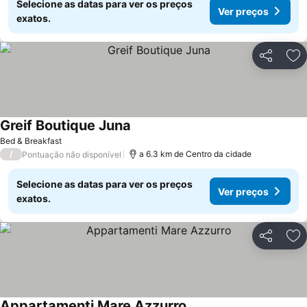
Selecione as datas para ver os preços
Ver preços
exatos.
Partilhar
Ad
Greif Boutique Juna
Ver preços
Bed & Breakfast
/
a 6.3 km de Centro da cidade
Pontuação não disponível
Selecione as datas para ver os preços
Ver preços
exatos.
Partilhar
Ad
Appartamenti Mare Azzurro