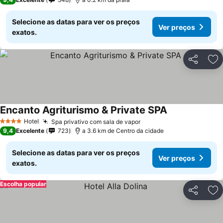
Selecione as datas para ver os preços
Ver preços
exatos.
Partilhar
Ad
Encanto Agriturismo & Private SPA
Ver preços
Hotel
Spa privativo com sala de vapor
Ver preços
4 Estrelas
9,4
Excelente
723
a 3.6 km de Centro da cidade
Selecione as datas para ver os preços
Ver preços
exatos.
Escolha popular
Partilhar
Ad