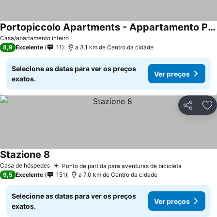
Portopiccolo Apartments - Appartamento Perla nel borgo
Ver preços
Casa/apartamento inteiro
8,9
Excelente
11
a 3.1 km de Centro da cidade
Selecione as datas para ver os preços
Ver preços
exatos.
Partilhar
Ad
Stazione 8
Ver preços
Casa de hóspedes
Ponto de partida para aventuras de bicicleta
Ver preço
9,5
Excelente
151
a 7.0 km de Centro da cidade
Selecione as datas para ver os preços
Ver preços
exatos.