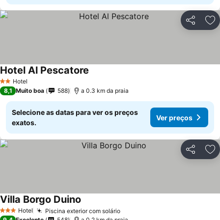
Partilhar
Ad
Hotel Al Pescatore
Ver preços
Hotel
2 Estrelas
8,1
Muito boa
588
a 0.3 km da praia
Selecione as datas para ver os preços
Ver preços
exatos.
Partilhar
Ad
Villa Borgo Duino
Ver preços
Hotel
Piscina exterior com solário
Ver preços
3 Estrelas
9,4
Excelente
548
a 0.2 km da praia