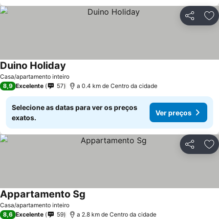
Partilhar
Ad
Duino Holiday
Ver preços
Casa/apartamento inteiro
8,9
Excelente
57
a 0.4 km de Centro da cidade
Selecione as datas para ver os preços
Ver preços
exatos.
Partilhar
Ad
Appartamento Sg
Ver preços
Casa/apartamento inteiro
8,6
Excelente
59
a 2.8 km de Centro da cidade