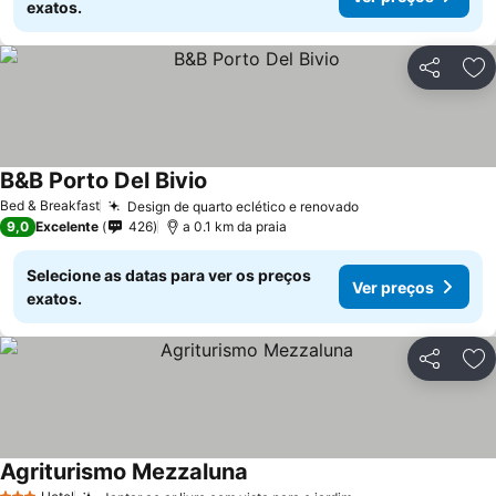
exatos.
Partilhar
Ad
B&B Porto Del Bivio
Ver preços
Bed & Breakfast
Design de quarto eclético e renovado
Ver preços
9,0
Excelente
426
a 0.1 km da praia
Selecione as datas para ver os preços
Ver preços
exatos.
Partilhar
Ad
Agriturismo Mezzaluna
Ver preços