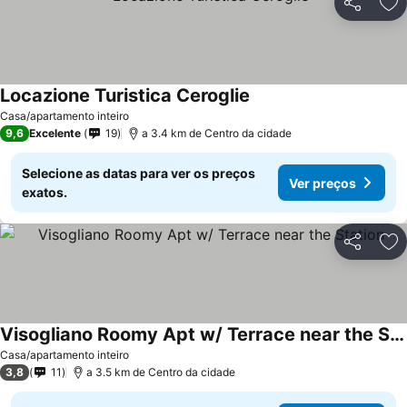
Partilhar
Ad
Locazione Turistica Ceroglie
Ver preços
Casa/apartamento inteiro
9,6
Excelente
19
a 3.4 km de Centro da cidade
Selecione as datas para ver os preços
Ver preços
exatos.
Partilhar
Ad
Visogliano Roomy Apt w/ Terrace near the Station
Ver preços
Casa/apartamento inteiro
3,8
11
a 3.5 km de Centro da cidade