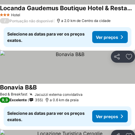
Locanda Gaudemus Boutique Hotel & Restaurant
Ver preços
Hotel
3 Estrelas
/
a 2.0 km de Centro da cidade
Pontuação não disponível
Selecione as datas para ver os preços
Ver preços
exatos.
Partilhar
Ad
Bonavia B&B
Ver preços
Bed & Breakfast
Jacuzzi externa convidativa
Ver preços
9,3
Excelente
355
a 0.6 km da praia
Selecione as datas para ver os preços
Ver preços
exatos.