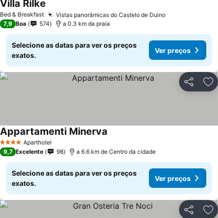
Villa Rilke
Ver preços
Bed & Breakfast
Vistas panorâmicas do Castelo de Duino
Ver preços
7,9
Boa
574
a 0.3 km da praia
Selecione as datas para ver os preços
Ver preços
exatos.
Partilhar
Ad
Appartamenti Minerva
Ver preços
Aparthotel
4 Estrelas
9,7
Excelente
98
a 6.6 km de Centro da cidade
Selecione as datas para ver os preços
Ver preços
exatos.
Partilhar
Ad