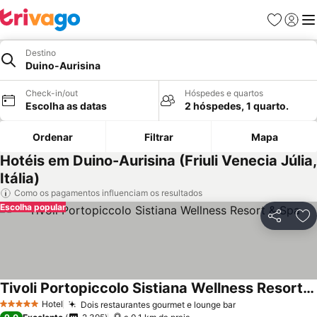
Favoritos
Iniciar
Me
Destino
Duino-Aurisina
Check-in/out
Hóspedes e quartos
Escolha as datas
2 hóspedes, 1 quarto.
Ordenar
Filtrar
Mapa
Hotéis em Duino-Aurisina (Friuli Venecia Júlia,
Itália)
Como os pagamentos influenciam os resultados
Escolha popular
Partilhar
Ad
Tivoli Portopiccolo Sistiana Wellness Resort & Spa
Ver preços
Hotel
Dois restaurantes gourmet e lounge bar
Ver preços
5 Estrelas