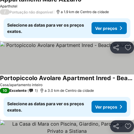
Ver preços
Aparthotel
/
a 1.9 km de Centro da cidade
Pontuação não disponível
Selecione as datas para ver os preços
Ver preços
exatos.
Partilhar
Ad
Portopiccolo Avolare Apartment Inred - Beach Included
Ver preços
Casa/apartamento inteiro
10
Excelente
1
a 3.0 km de Centro da cidade
Selecione as datas para ver os preços
Ver preços
exatos.
Partilhar
Ad