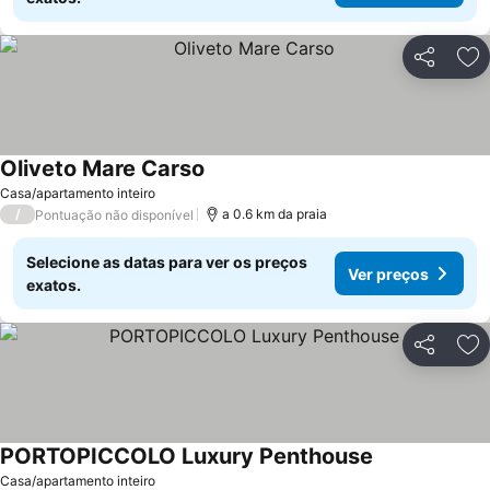
Partilhar
Ad
Oliveto Mare Carso
Ver preços
Casa/apartamento inteiro
/
a 0.6 km da praia
Pontuação não disponível
Selecione as datas para ver os preços
Ver preços
exatos.
Partilhar
Ad
PORTOPICCOLO Luxury Penthouse
Ver preços
Casa/apartamento inteiro