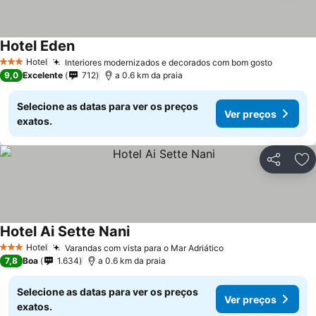
Hotel Eden
Ver preços
Hotel
Interiores modernizados e decorados com bom gosto
Ver pre
3 Estrelas
9,0
Excelente
712
a 0.6 km da praia
Selecione as datas para ver os preços
Ver preços
exatos.
Partilhar
Ad
Hotel Ai Sette Nani
Ver preços
Hotel
Varandas com vista para o Mar Adriático
Ver preços
3 Estrelas
7,8
Boa
1.634
a 0.6 km da praia
Selecione as datas para ver os preços
Ver preços
exatos.