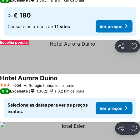
9,0
Excelente
2.395
a 0.1 km da praia
€ 180
De
Consulte os preços de
11 sites
Ver preços
Escolha popular
Partilhar
Ad
Hotel Aurora Duino
Ver preços
Hotel
Refúgio tranquilo no jardim
Ver preços
3 Estrelas
9,4
Excelente
1.302
a 0.2 km da praia
Selecione as datas para ver os preços
Ver preços
exatos.
Partilhar
Ad