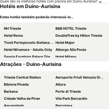
Quais são os melhores hotéis com piscina em Duino-Aurisina?
Hotéis em Duino-Aurisina
Estes hotéis também poderão interessá-lo...
NH Trieste
B&B HOTEL Trieste
Hotel Roma
DoubleTree by Hilton Trieste
Tivoli Portopiccolo Sistiana Wellness Resort & Spa
Hotel Major
Hotel Miramare - Adults Only
Albergo Alla Posta
Savoia Excelsior Palace Trieste - Starhotels Collezione
Hotel Milano
Atrações - Duino-Aurisina
Europalace Hotel, BW Signature Collection
Albergo La Caravella
Nuovo Albergo Centro
The Modernist Hotel
Trieste Central Station
Aeroporto Friuli Venezia Giulia
Hotel Centrale
Hotel Bellavista
Bibione Pineda
Altura
Pep's Rooms By The Sea
Hotel Solun
Barbana
Porto di Trieste
Hotel Città di Parenzo
Hotel Istria
Cidade Velha de Piran
Vile Park Barnardin
Victoria Hotel Letterario
Hotel Le Corderie
Aquasplash
Barcolana
Ca' Laguna
Best Western Gorizia Palace