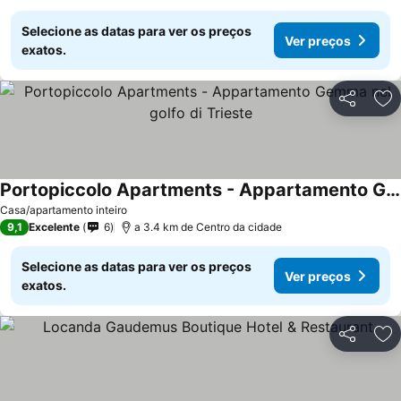
Selecione as datas para ver os preços
Ver preços
exatos.
Partilhar
Ad
Portopiccolo Apartments - Appartamento Gemma nel golfo di Trieste
Ver preços
Casa/apartamento inteiro
9,1
Excelente
6
a 3.4 km de Centro da cidade
Selecione as datas para ver os preços
Ver preços
exatos.
Partilhar
Ad