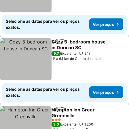
Selecione as datas para ver os preços
Ver preços
exatos.
Cozy 3-bedroom house
Partilhar
Adicionar aos favoritos
in Duncan SC
9,7
Excelente
24
a 6.1 km de Centro da cidade
Selecione as datas para ver os preços
Ver preços
exatos.
Hampton Inn Greer
Partilhar
Adicionar aos favoritos
Greenville
3 Estrelas
9,3
Excelente
1.200