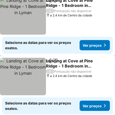
Landing at Cove at Pine
Partilhar
Adicionar aos favoritos
Ridge - 1 Bedroom in
Lyman
/
Pontuação não disponível
a 2.4 km de Centro da cidade
Selecione as datas para ver os preços
Ver preços
exatos.
Landing at Cove at Pine
Partilhar
Adicionar aos favoritos
Ridge - 1 Bedroom in
Lyman
/
Pontuação não disponível
a 2.4 km de Centro da cidade
Selecione as datas para ver os preços
Ver preços
exatos.