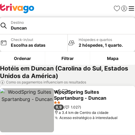
Favoritos
Iniciar
Me
Destino
Duncan
Check-in/out
Hóspedes e quartos
Escolha as datas
2 hóspedes, 1 quarto.
Ordenar
Filtrar
Mapa
Hotéis em Duncan (Carolina do Sul, Estados
Unidos da América)
Como os pagamentos influenciam os resultados
WoodSpring Suites
Partilhar
Adicionar aos favoritos
Spartanburg - Duncan
2 Estrelas
6,9
1.027
a 3.4 km de Centro da cidade
Acesso estratégico à interestadual