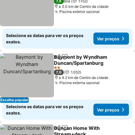
7,6
Boa
1.152
a 3.0 km de Centro da cidade
Piscina exterior sazonal
Selecione as datas para ver os preços
Ver preços
exatos.
Baymont by Wyndham
Partilhar
Adicionar aos favoritos
Duncan/Spartanburg
2 Estrelas
7,0
1.052
a 4.2 km de Centro da cidade
Piscina externa sazonal
Escolha popular
Selecione as datas para ver os preços
Ver preços
exatos.
Duncan Home With
Partilhar
Adicionar aos favoritos
Stream+deck