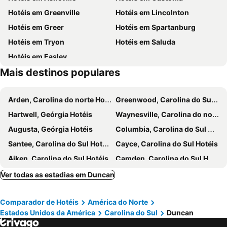
Hotéis em Greenville
Hotéis em Lincolnton
Hotéis em Greer
Hotéis em Spartanburg
Hotéis em Tryon
Hotéis em Saluda
Hotéis em Easley
Mais destinos populares
Arden, Carolina do norte Hotéis
Greenwood, Carolina do Sul Hotéis
Hartwell, Geórgia Hotéis
Waynesville, Carolina do norte Hotéis
Augusta, Geórgia Hotéis
Columbia, Carolina do Sul Hotéis
Santee, Carolina do Sul Hotéis
Cayce, Carolina do Sul Hotéis
Aiken, Carolina do Sul Hotéis
Camden, Carolina do Sul Hotéis
Summerton, Carolina do Sul Hotéis
Richburg, Carolina do Sul Hotéis
Ver todas as estadias em Duncan
Nova Iorque, Nova York Hotéis
Miami Beach, Flórida Hotéis
Comparador de Hotéis
América do Norte
Orlando, Flórida Hotéis
Miami, Flórida Hotéis
Estados Unidos da América
Carolina do Sul
Duncan
Las Vegas, Nevada Hotéis
Los Angeles, Califórnia Hotéis