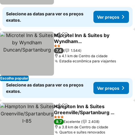
Selecione as datas para ver os preços
Ver preços
exatos.
Microtel Inn & Suites by
Partilhar
Adicionar aos favoritos
Wyndham
Duncan/Spartanburg
2 Estrelas
7,4
1.544
a 4.1 km de Centro da cidade
Estadia econômica para viajantes
Escolha popular
Selecione as datas para ver os preços
Ver preços
exatos.
Hampton Inn & Suites
Partilhar
Adicionar aos favoritos
Greenville/Spartanburg I-
85
3 Estrelas
8,7
Excelente
2.408
a 3.8 km de Centro da cidade
Quartos e suítes renovados