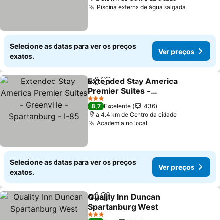
Piscina externa de água salgada
Selecione as datas para ver os preços
Ver preços
exatos.
Extended Stay America
Partilhar
Adicionar aos favoritos
Premier Suites -
Greenville - Spartanburg
3 Estrelas
8,7
Excelente
436
- I-85
a 4.4 km de Centro da cidade
Academia no local
Selecione as datas para ver os preços
Ver preços
exatos.
Quality Inn Duncan
Partilhar
Adicionar aos favoritos
Spartanburg West
3 Estrelas