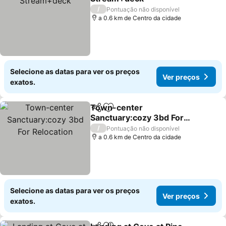
/
Pontuação não disponível
a 0.6 km de Centro da cidade
Selecione as datas para ver os preços
Ver preços
exatos.
Town-center
Partilhar
Adicionar aos favoritos
Sanctuary:cozy 3bd For
Relocation
/
Pontuação não disponível
a 0.6 km de Centro da cidade
Selecione as datas para ver os preços
Ver preços
exatos.