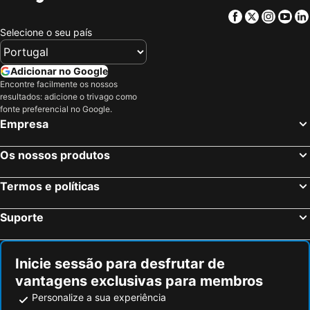
Chicago, Ilinóis Hotéis
Lake Buena Vista, Flórida Hotéis
Facebook
Twitter
Insta
Yo
Boston, Massachusetts Hotéis
Selecione o seu país
Adicionar no Google
Encontre facilmente os nossos
resultados: adicione o trivago como
fonte preferencial no Google.
Empresa
Os nossos produtos
Termos e políticas
Suporte
Inicie sessão para desfrutar de
vantagens exclusivas para membros
Personalize a sua experiência