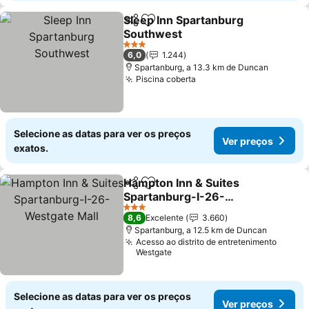
Sleep Inn Spartanburg
Partilhar
Adicionar aos favoritos
Southwest
3 Estrelas
6,0
1.244
Spartanburg, a 13.3 km de Duncan
Piscina coberta
Selecione as datas para ver os preços
Ver preços
exatos.
Hampton Inn & Suites
Partilhar
Adicionar aos favoritos
Spartanburg-I-26-
Westgate Mall
3 Estrelas
8,6
Excelente
3.660
Spartanburg, a 12.5 km de Duncan
Acesso ao distrito de entretenimento
Westgate
Selecione as datas para ver os preços
Ver preços