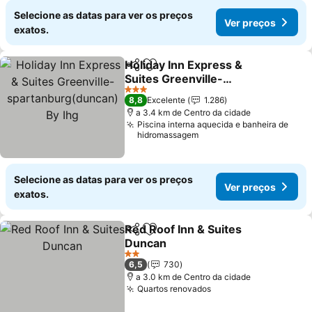
Selecione as datas para ver os preços
Ver preços
exatos.
Holiday Inn Express &
Partilhar
Adicionar aos favoritos
Suites Greenville-
spartanburg(duncan) By
3 Estrelas
8,8
Excelente
1.286
Ihg
a 3.4 km de Centro da cidade
Piscina interna aquecida e banheira de
hidromassagem
Selecione as datas para ver os preços
Ver preços
exatos.
Red Roof Inn & Suites
Partilhar
Adicionar aos favoritos
Duncan
2 Estrelas
6,5
730
a 3.0 km de Centro da cidade
Quartos renovados