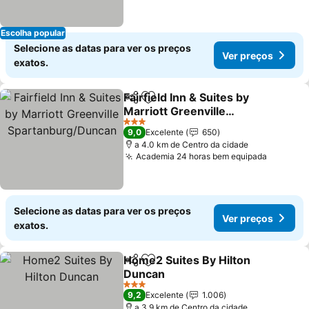
Escolha popular
Selecione as datas para ver os preços
Ver preços
exatos.
Fairfield Inn & Suites by
Partilhar
Adicionar aos favoritos
Marriott Greenville
Spartanburg/Duncan
3 Estrelas
9,0
Excelente
650
a 4.0 km de Centro da cidade
Academia 24 horas bem equipada
Selecione as datas para ver os preços
Ver preços
exatos.
Home2 Suites By Hilton
Partilhar
Adicionar aos favoritos
Duncan
3 Estrelas
9,2
Excelente
1.006
a 3.9 km de Centro da cidade