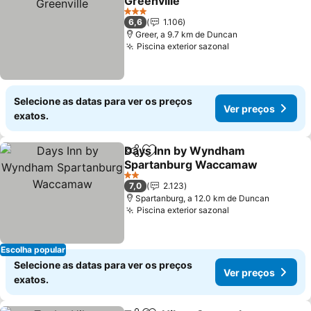
Greenville
3 Estrelas
6,6
1.106
Greer, a 9.7 km de Duncan
Piscina exterior sazonal
Selecione as datas para ver os preços
Ver preços
exatos.
Days Inn by Wyndham
Partilhar
Adicionar aos favoritos
Spartanburg Waccamaw
2 Estrelas
7,0
2.123
Spartanburg, a 12.0 km de Duncan
Piscina exterior sazonal
Escolha popular
Selecione as datas para ver os preços
Ver preços
exatos.