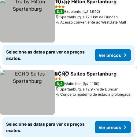
Tru by Hilton Spartanburg
Partilhar
Adicionar aos favoritos
3 Estrelas
8,8
Excelente
1.942
Spartanburg, a 12.1 km de Duncan
Acesso conveniente ao WestGate Mall
Selecione as datas para ver os preços
Ver preços
exatos.
ECHO Suites Spartanburg
Partilhar
Adicionar aos favoritos
2 Estrelas
8,2
Muito boa
1.159
Spartanburg, a 12.9 km de Duncan
Conceito moderno de estadia prolongada
Selecione as datas para ver os preços
Ver preços
exatos.