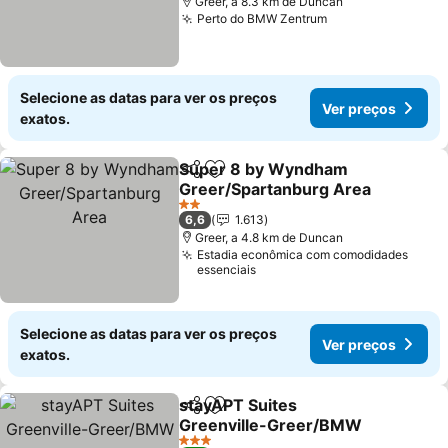
Greer, a 8.3 km de Duncan
Perto do BMW Zentrum
Selecione as datas para ver os preços
Ver preços
exatos.
Super 8 by Wyndham
Partilhar
Adicionar aos favoritos
Greer/Spartanburg Area
2 Estrelas
6,6
1.613
Greer, a 4.8 km de Duncan
Estadia econômica com comodidades
essenciais
Selecione as datas para ver os preços
Ver preços
exatos.
stayAPT Suites
Partilhar
Adicionar aos favoritos
Greenville-Greer/BMW
3 Estrelas