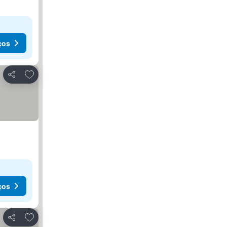
ços
Adicionar aos favoritos
Partilhar
ços
Adicionar aos favoritos
Partilhar