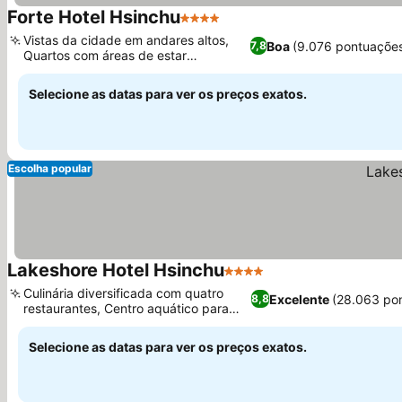
Forte Hotel Hsinchu
4 Estrelas
Ver preços
Vistas da cidade em andares altos,
Boa
(9.076 pontuaçõe
7,8
Quartos com áreas de estar
Ver preços
separadas
Selecione as datas para ver os preços exatos.
Escolha popular
Lakeshore Hotel Hsinchu
4 Estrelas
Ver preços
Culinária diversificada com quatro
Excelente
(28.063 po
8,8
restaurantes, Centro aquático para
Ver preços
toda a família
Selecione as datas para ver os preços exatos.