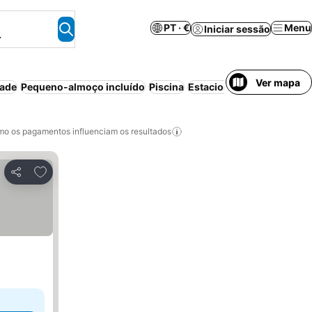
PT · €
Menu
Iniciar sessão
.
Ver mapa
dade
Pequeno-almoço incluído
Piscina
Estacionamento
Meia-pe
o os pagamentos influenciam os resultados
Adicionar aos favoritos
Partilhar