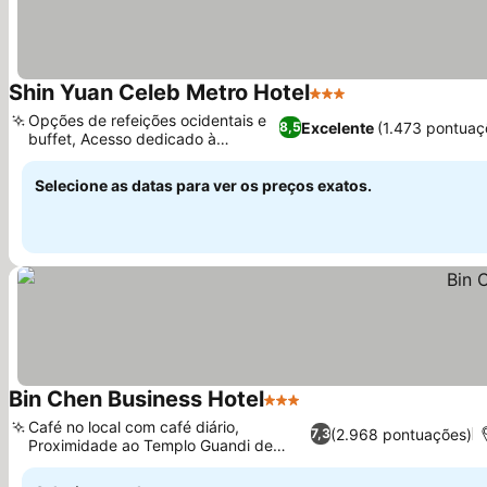
Shin Yuan Celeb Metro Hotel
3 Estrelas
Ver preços
Opções de refeições ocidentais e
Excelente
(1.473 pontuaç
8,5
buffet, Acesso dedicado à
Ver preços
academia
Selecione as datas para ver os preços exatos.
Bin Chen Business Hotel
3 Estrelas
Ver preços
Café no local com café diário,
(2.968 pontuações)
7,3
Proximidade ao Templo Guandi de
Ver preços
Hsinchu