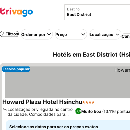
Destino
Filtros
Ordenar por
Preço
Localização
Can
Hotéis em East District (Hs
Escolha popular
Howard Plaza Hotel Hsinchu
4 Estrelas
Ver preços
Localização privilegiada no centro
Muito boa
(13.116 pontu
8,3
da cidade, Comodidades para
Ver preços
famílias
Selecione as datas para ver os preços exatos.