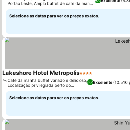
Excelente
(6.8
8,6
Portão Leste, Amplo buffet de café da manhã
Ver preços
com opções locais
Selecione as datas para ver os preços exatos.
Lakeshore Hotel Metropolis
4 Estrelas
Ver preços
Café da manhã buffet variado e delicioso,
Excelente
(10.510 
8,7
Localização privilegiada perto do
Ver preços
shopping Big City
Selecione as datas para ver os preços exatos.