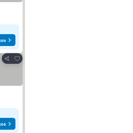
ços
Adicionar aos favoritos
Partilhar
ços