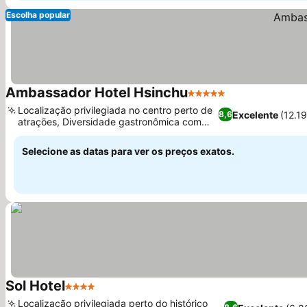
Escolha popular
Ambassador Hotel Hsinchu
5 Estrelas
Ver preços
Localização privilegiada no centro perto de
Excelente
(12.1
8,6
atrações, Diversidade gastronômica com
Ver preços
cinco restaurantes
Selecione as datas para ver os preços exatos.
Sol Hotel
4 Estrelas
Ver preços
Localização privilegiada perto do histórico