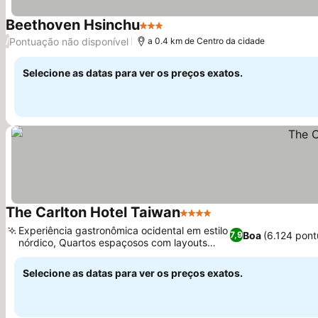
Beethoven Hsinchu
3 Estrelas
Ver preços
Pontuação não disponível
/
a 0.4 km de Centro da cidade
Selecione as datas para ver os preços exatos.
The Carlton Hotel Taiwan
4 Estrelas
Ver preços
Experiência gastronômica ocidental em estilo
Boa
(6.124 pon
7,9
nórdico, Quartos espaçosos com layouts
Ver preços
distintos
Selecione as datas para ver os preços exatos.