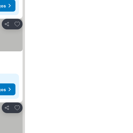
ços
Adicionar aos favoritos
Partilhar
ços
Adicionar aos favoritos
Partilhar