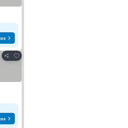
ços
Adicionar aos favoritos
Partilhar
ços