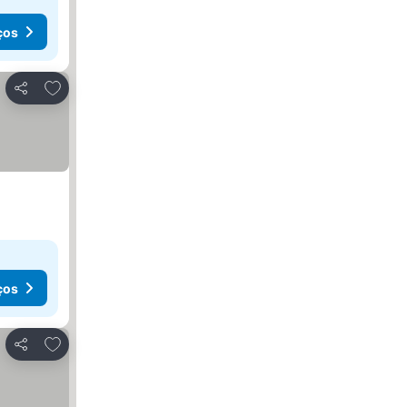
ços
Adicionar aos favoritos
Partilhar
ços
Adicionar aos favoritos
Partilhar