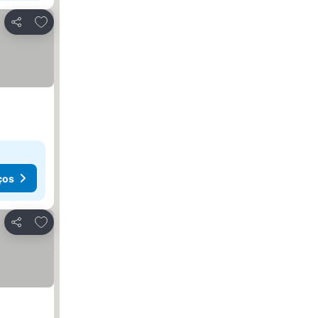
Adicionar aos favoritos
Partilhar
ços
Adicionar aos favoritos
Partilhar