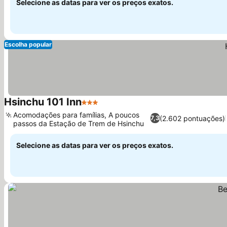
Selecione as datas para ver os preços exatos.
Escolha popular
Hsinchu 101 Inn
3 Estrelas
Ver preços
Acomodações para famílias, A poucos
(2.602 pontuações)
7,3
passos da Estação de Trem de Hsinchu
Ver preços
Selecione as datas para ver os preços exatos.