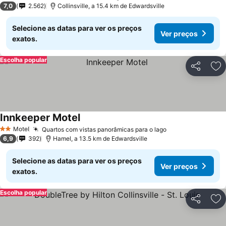
7,0
2.562
Collinsville, a 15.4 km de Edwardsville
Selecione as datas para ver os preços
Ver preços
exatos.
Escolha popular
Partilhar
Ad
Innkeeper Motel
Ver preços
Motel
Quartos com vistas panorâmicas para o lago
Ver preços
2 Estrelas
6,9
392
Hamel, a 13.5 km de Edwardsville
Selecione as datas para ver os preços
Ver preços
exatos.
Escolha popular
Partilhar
Ad