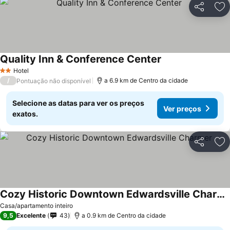
Partilhar
Ad
Quality Inn & Conference Center
Ver preços
Hotel
2 Estrelas
/
a 6.9 km de Centro da cidade
Pontuação não disponível
Selecione as datas para ver os preços
Ver preços
exatos.
Partilhar
Ad
Cozy Historic Downtown Edwardsville Charmer
Ver preços
Casa/apartamento inteiro
9,5
Excelente
43
a 0.9 km de Centro da cidade