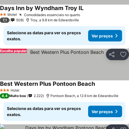
Days Inn by Wyndham Troy IL
Ver preços
Motel
Comodidades essenciais no quarto
Ver preços
2 Estrelas
7,1
508
Troy, a 9.8 km de Edwardsville
Selecione as datas para ver os preços
Ver preços
exatos.
Escolha popular
Partilhar
Ad
Best Western Plus Pontoon Beach
Ver preços
Hotel
3 Estrelas
8,4
Muito boa
2.222
Pontoon Beach, a 12.6 km de Edwardsville
Selecione as datas para ver os preços
Ver preços
exatos.