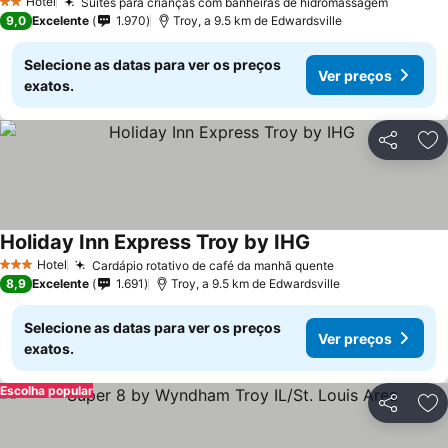
Hotel
Suítes para crianças com banheiras de hidromassagem
Ver pre
2 Estrelas
9,0
Excelente
1.970
Troy, a 9.5 km de Edwardsville
Selecione as datas para ver os preços
Ver preços
exatos.
Partilhar
Ad
Holiday Inn Express Troy by IHG
Ver preços
Hotel
Cardápio rotativo de café da manhã quente
Ver preços
3 Estrelas
8,9
Excelente
1.691
Troy, a 9.5 km de Edwardsville
Selecione as datas para ver os preços
Ver preços
exatos.
Escolha popular
Partilhar
Ad