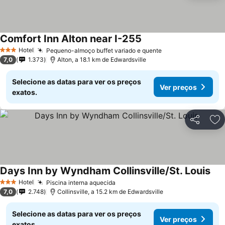
Comfort Inn Alton near I-255
Ver preços
Hotel
Pequeno-almoço buffet variado e quente
Ver preços
3 Estrelas
7,0
1.373
Alton, a 18.1 km de Edwardsville
Selecione as datas para ver os preços
Ver preços
exatos.
Partilhar
Ad
Days Inn by Wyndham Collinsville/St. Louis
Ver
Hotel
Piscina interna aquecida
Ver preços
3 Estrelas
7,0
2.748
Collinsville, a 15.2 km de Edwardsville
Selecione as datas para ver os preços
Ver preços
exatos.