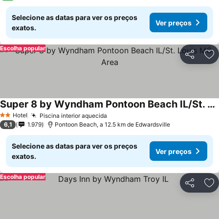
Selecione as datas para ver os preços
Ver preços
exatos.
Escolha popular
Partilhar
Ad
Super 8 by Wyndham Pontoon Beach IL/St. Louis MO Area
Ver preços
Hotel
Piscina interior aquecida
Ver preços
2 Estrelas
6,1
1.979
Pontoon Beach, a 12.5 km de Edwardsville
Selecione as datas para ver os preços
Ver preços
exatos.
Escolha popular
Partilhar
Ad