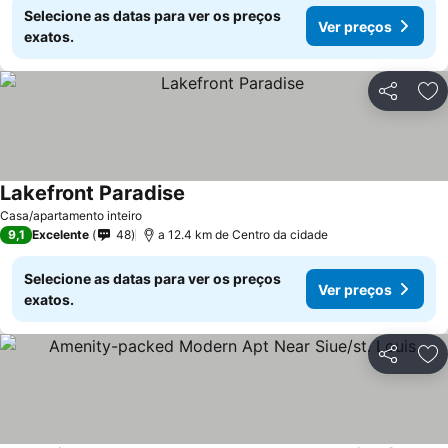
Selecione as datas para ver os preços
Ver preços
exatos.
Partilhar
Ad
Lakefront Paradise
Ver preços
Casa/apartamento inteiro
9,1
Excelente
48
a 12.4 km de Centro da cidade
Selecione as datas para ver os preços
Ver preços
exatos.
Partilhar
Ad