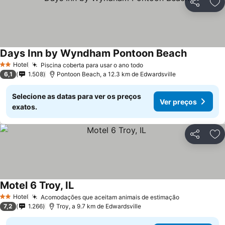
Partilhar
Ad
Days Inn by Wyndham Pontoon Beach
Ver preço
Hotel
Piscina coberta para usar o ano todo
Ver preços
2 Estrelas
6,1
1.508
Pontoon Beach, a 12.3 km de Edwardsville
Selecione as datas para ver os preços
Ver preços
exatos.
Partilhar
Ad
Motel 6 Troy, IL
Ver preços
Hotel
Acomodações que aceitam animais de estimação
Ver preços
2 Estrelas
7,2
1.266
Troy, a 9.7 km de Edwardsville