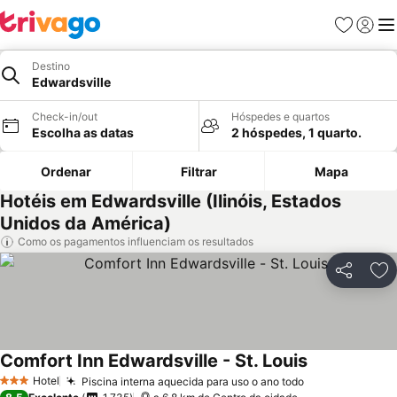
Favoritos
Iniciar
Me
Destino
Edwardsville
Check-in/out
Hóspedes e quartos
Escolha as datas
2 hóspedes, 1 quarto.
Ordenar
Filtrar
Mapa
Hotéis em Edwardsville (Ilinóis, Estados
Unidos da América)
Como os pagamentos influenciam os resultados
Partilhar
Ad
Comfort Inn Edwardsville - St. Louis
Ver preços
Hotel
Piscina interna aquecida para uso o ano todo
Ver preços
3 Estrelas