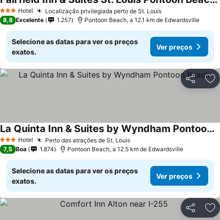
Ver preços
Hotel
Localização privilegiada perto de St. Louis
Ver preços
3 Estrelas
8,8
Excelente
1.257
Pontoon Beach, a 12.1 km de Edwardsville
Selecione as datas para ver os preços
Ver preços
exatos.
Partilhar
Ad
La Quinta Inn & Suites by Wyndham Pontoon Beach
Ver preços
Hotel
Perto das atrações de St. Louis
Ver preços
3 Estrelas
7,5
Boa
1.874
Pontoon Beach, a 12.5 km de Edwardsville
Selecione as datas para ver os preços
Ver preços
exatos.
Partilhar
Ad