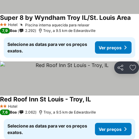
Super 8 by Wyndham Troy IL/St. Louis Area
Ver
Hotel
Piscina interna aquecida para relaxar
Ver preços
2 Estrelas
7,9
Boa
2.292
Troy, a 9.5 km de Edwardsville
Selecione as datas para ver os preços
Ver preços
exatos.
Partilhar
Ad
Red Roof Inn St Louis - Troy, IL
Ver preços
Hotel
2 Estrelas
7,6
Boa
2.062
Troy, a 9.5 km de Edwardsville
Selecione as datas para ver os preços
Ver preços
exatos.