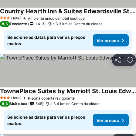
Country Hearth Inn & Suites Edwardsville St. Louis
Ver preços
Hotel
Ambiente único de hotel boutique
Ver preços
3 Estrelas
8,5
Excelente
1.413
a 3.3 km de Centro da cidade
Selecione as datas para ver os preços
Ver preços
exatos.
Partilhar
Ad
TownePlace Suites by Marriott St. Louis Edwardsville, IL
Ver preços
Hotel
Piscina coberta revigorante
Ver preços
3 Estrelas
8,3
Muito boa
545
a 3.4 km de Centro da cidade
Selecione as datas para ver os preços
Ver preços
exatos.