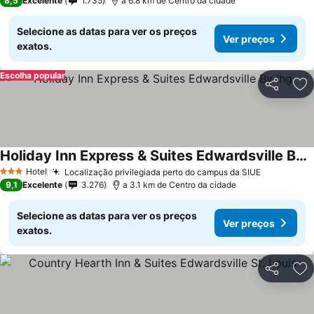
8,5
Excelente
1.735
a 6.8 km de Centro da cidade
Selecione as datas para ver os preços
Ver preços
exatos.
Escolha popular
Partilhar
Ad
Holiday Inn Express & Suites Edwardsville By Ihg
Ver preços
Hotel
Localização privilegiada perto do campus da SIUE
Ver preço
3 Estrelas
9,1
Excelente
3.276
a 3.1 km de Centro da cidade
Selecione as datas para ver os preços
Ver preços
exatos.
Partilhar
Ad