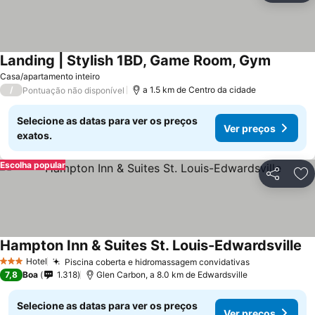
Landing | Stylish 1BD, Game Room, Gym
Ver pre
Casa/apartamento inteiro
/
a 1.5 km de Centro da cidade
Pontuação não disponível
Selecione as datas para ver os preços
Ver preços
exatos.
Escolha popular
Partilhar
Ad
Hampton Inn & Suites St. Louis-Edwardsville
Ve
Hotel
Piscina coberta e hidromassagem convidativas
Ver preços
3 Estrelas
7,8
Boa
1.318
Glen Carbon, a 8.0 km de Edwardsville
Selecione as datas para ver os preços
Ver preços