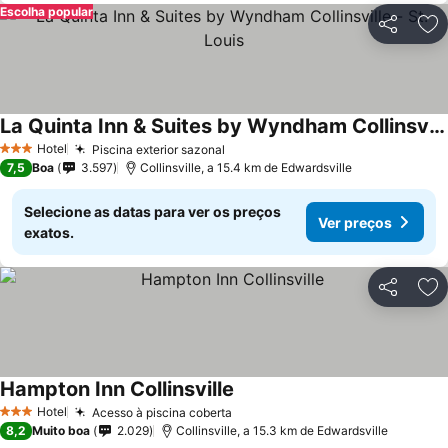
Escolha popular
Partilhar
Ad
La Quinta Inn & Suites by Wyndham Collinsville - St. Louis
Ver preços
Hotel
Piscina exterior sazonal
Ver preços
3 Estrelas
7,5
Boa
3.597
Collinsville, a 15.4 km de Edwardsville
Selecione as datas para ver os preços
Ver preços
exatos.
Partilhar
Ad
Hampton Inn Collinsville
Ver preços
Hotel
Acesso à piscina coberta
Ver preços
3 Estrelas
8,2
Muito boa
2.029
Collinsville, a 15.3 km de Edwardsville