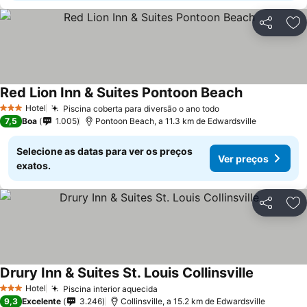
Partilhar
Ad
Red Lion Inn & Suites Pontoon Beach
Ver preços
Hotel
Piscina coberta para diversão o ano todo
Ver preços
3 Estrelas
7,5
Boa
1.005
Pontoon Beach, a 11.3 km de Edwardsville
Selecione as datas para ver os preços
Ver preços
exatos.
Partilhar
Ad
Drury Inn & Suites St. Louis Collinsville
Ver preço
Hotel
Piscina interior aquecida
Ver preços
3 Estrelas
9,3
Excelente
3.246
Collinsville, a 15.2 km de Edwardsville