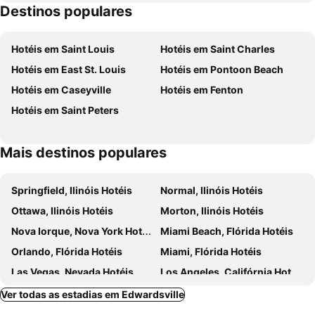
Destinos populares
St. Louis Downtown Airport
MidAmerica St. Louis Airport
Hotéis em Saint Louis
Hotéis em Saint Charles
Hotéis em East St. Louis
Hotéis em Pontoon Beach
Hotéis em Caseyville
Hotéis em Fenton
Hotéis em Saint Peters
Mais destinos populares
Springfield, Ilinóis Hotéis
Normal, Ilinóis Hotéis
Ottawa, Ilinóis Hotéis
Morton, Ilinóis Hotéis
Nova Iorque, Nova York Hotéis
Miami Beach, Flórida Hotéis
Orlando, Flórida Hotéis
Miami, Flórida Hotéis
Las Vegas, Nevada Hotéis
Los Angeles, Califórnia Hotéis
Chicago, Ilinóis Hotéis
Lake Buena Vista, Flórida Hotéis
Ver todas as estadias em Edwardsville
Boston, Massachusetts Hotéis