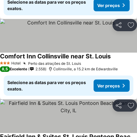
Selecione as datas para ver os preços
Ver preços
exatos.
Partilhar
Ad
Comfort Inn Collinsville near St. Louis
Ver preços
Hotel
Perto das atrações de St. Louis
Ver preços
3 Estrelas
8,5
Excelente
2.558
Collinsville, a 15.2 km de Edwardsville
Selecione as datas para ver os preços
Ver preços
exatos.
Partilhar
Ad
Fairfield Inn & Suites St. Louis Pontoon Beach/Granite City, IL