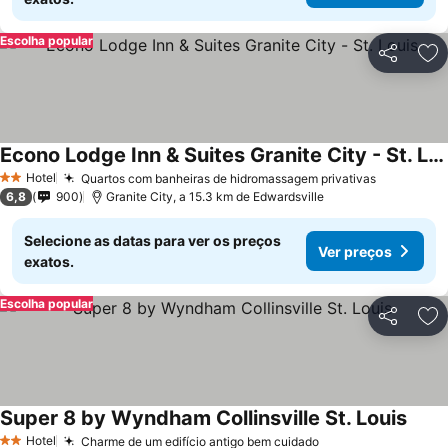
Escolha popular
Partilhar
Ad
Econo Lodge Inn & Suites Granite City - St. Louis
Ver preços
Hotel
Quartos com banheiras de hidromassagem privativas
Ver preç
2 Estrelas
6,8
900
Granite City, a 15.3 km de Edwardsville
Selecione as datas para ver os preços
Ver preços
exatos.
Escolha popular
Partilhar
Ad
Super 8 by Wyndham Collinsville St. Louis
Ver p
Hotel
Charme de um edifício antigo bem cuidado
Ver preços
2 Estrelas