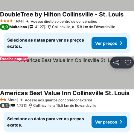
DoubleTree by Hilton Collinsville - St. Louis
Ver 
Hotel
Acesso direto ao centro de convenções
Ver preços
4 Estrelas
8,0
Muito boa
4.127
Collinsville, a 15.8 km de Edwardsville
Selecione as datas para ver os preços
Ver preços
exatos.
Escolha popular
Partilhar
Ad
Americas Best Value Inn Collinsville St. Louis
V
Motel
Acesso aos quartos por corredor exterior
Ver preços
2 Estrelas
6,4
1.721
Collinsville, a 15.5 km de Edwardsville
Selecione as datas para ver os preços
Ver preços
exatos.