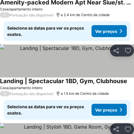
Amenity-packed Modern Apt Near Siue/st. Louis
Ver preços
Casa/apartamento inteiro
/
a 2.4 km de Centro da cidade
Pontuação não disponível
Selecione as datas para ver os preços
Ver preços
exatos.
Partilhar
Ad
Landing | Spectacular 1BD, Gym, Clubhouse
Ve
Casa/apartamento inteiro
/
a 1.5 km de Centro da cidade
Pontuação não disponível
Selecione as datas para ver os preços
Ver preços
exatos.
Partilhar
Ad