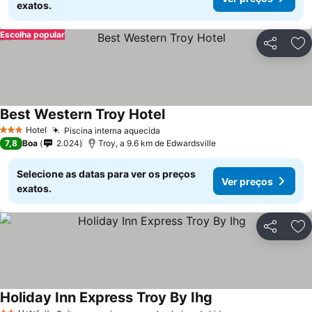
exatos.
Escolha popular
Partilhar
Ad
Best Western Troy Hotel
Ver preços
Hotel
Piscina interna aquecida
Ver preços
3 Estrelas
7,8
Boa
2.024
Troy, a 9.6 km de Edwardsville
Selecione as datas para ver os preços
Ver preços
exatos.
Partilhar
Ad
Holiday Inn Express Troy By Ihg
Ver preços