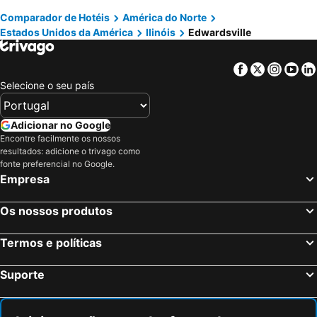
Comparador de Hotéis
América do Norte
Estados Unidos da América
Ilinóis
Edwardsville
Facebook
Twitter
Insta
Yo
Selecione o seu país
Adicionar no Google
Encontre facilmente os nossos
resultados: adicione o trivago como
fonte preferencial no Google.
Empresa
Os nossos produtos
Termos e políticas
Suporte