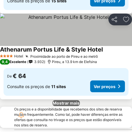
Consulte os preços de
15 sites
Ver preços
Partilhar
Ad
Athenarum Portus Life & Style Hotel
Ver preços
Hotel
Proximidade ao porto de Pireu e ao metrô
Ver preços
4 Estrelas
9,4
Excelente
3.932
Pireu, a 13.9 km de Elefsina
€ 64
De
Consulte os preços de
11 sites
Ver preços
Mostrar mais
Os preços e a disponibilidade que recebemos dos sites de reserva
mudam frequentemente. Como tal, pode haver diferenças entre as
ofertas que consulta no trivago e os preços que estão disponíveis
nos sites de reserva.