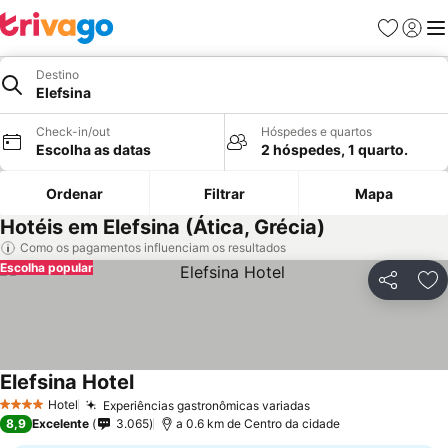
Favoritos
Iniciar
Me
Destino
Elefsina
Check-in/out
Hóspedes e quartos
Escolha as datas
2 hóspedes, 1 quarto.
Ordenar
Filtrar
Mapa
Hotéis em Elefsina (Ática, Grécia)
Como os pagamentos influenciam os resultados
Escolha popular
Partilhar
Ad
Elefsina Hotel
Ver preços
Hotel
Experiências gastronômicas variadas
Ver preços
4 Estrelas
8,9
Excelente
3.065
a 0.6 km de Centro da cidade