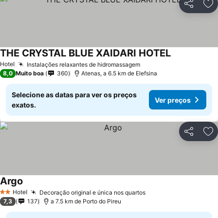
Partilhar
Ad
THE CRYSTAL BLUE XAIDARI HOTEL
Ver preços
Hotel
Instalações relaxantes de hidromassagem
Ver preços
8,0
Muito boa
360
Atenas, a 6.5 km de Elefsina
Selecione as datas para ver os preços
Ver preços
exatos.
Partilhar
Ad
Argo
Ver preços
Hotel
Decoração original e única nos quartos
Ver preços
2 Estrelas
7,3
137
a 7.5 km de Porto do Pireu