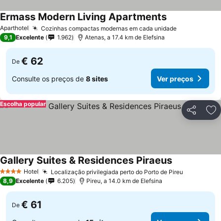
Ermass Modern Living Apartments
Ver preços
Aparthotel
Cozinhas compactas modernas em cada unidade
Ver preços
9,1
Excelente
1.962
Atenas, a 17.4 km de Elefsina
€ 62
De
Consulte os preços de
8 sites
Ver preços
Escolha popular
Partilhar
Ad
Gallery Suites & Residences Piraeus
Ver preços
Hotel
Localização privilegiada perto do Porto de Pireu
Ver preço
4 Estrelas
8,9
Excelente
6.205
Pireu, a 14.0 km de Elefsina
€ 61
De