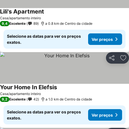
Lili's Apartment
Ver preços
Casa/apartamento inteiro
9,4
Excelente
89
a 0.8 km de Centro da cidade
Selecione as datas para ver os preços
Ver preços
exatos.
Partilhar
Ad
Your Home In Elefsis
Ver preços
Casa/apartamento inteiro
9,2
Excelente
42
a 1.0 km de Centro da cidade
Selecione as datas para ver os preços
Ver preços
exatos.