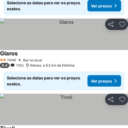
Selecione as datas para ver os preços
Ver preços
exatos.
Partilhar
Ad
Glaros
Ver preços
Hotel
Bar no local
Ver preços
2 Estrelas
6,4
130
Atenas, a 6.5 km de Elefsina
Selecione as datas para ver os preços
Ver preços
exatos.
Partilhar
Ad