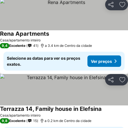
Partilhar
Ad
Rena Apartments
Ver preços
Casa/apartamento inteiro
9,4
Excelente
41
a 3.4 km de Centro da cidade
Selecione as datas para ver os preços
Ver preços
exatos.
Partilhar
Ad
Terrazza 14, Family house in Elefsina
Ver preços
Casa/apartamento inteiro
9,8
Excelente
15
a 0.2 km de Centro da cidade