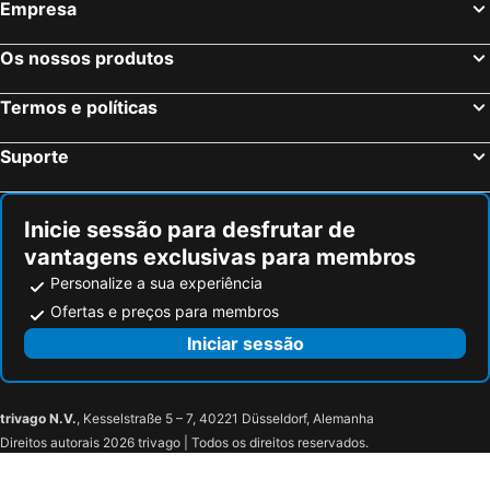
Empresa
Mykonos-Town, Sul do Mar Egeu Hotéis
Fira, Sul do Mar Egeu Hotéis
Athens Capital Hotel - MGallery
Athens Design Suites
Ixia, Sul do Mar Egeu Hotéis
Chersonissos, Creta Hotéis
Alkima Athens Wellness Stay
Nin&bau Sarri 2
Os nossos produtos
Corfu-Cidade, Ilhas Jônicas ou Jónicas Hotéis
Oia, Sul do Mar Egeu Hotéis
Vasi
The Lekka Hotel & Spa
Termos e políticas
Imerovigli, Sul do Mar Egeu Hotéis
Nyx Esperia Palace Hotel Athens
Living Yard Acropolis
Athens Cypria Hotel
Semeli Hotel
Suporte
Vol.5
Sokio Attiki Hotel, Best Western Premier Collection
Athens Lotus Hotel
Inicie sessão para desfrutar de
vantagens exclusivas para membros
Personalize a sua experiência
Ofertas e preços para membros
Iniciar sessão
trivago N.V.
, Kesselstraße 5 – 7, 40221 Düsseldorf, Alemanha
Direitos autorais 2026 trivago | Todos os direitos reservados.