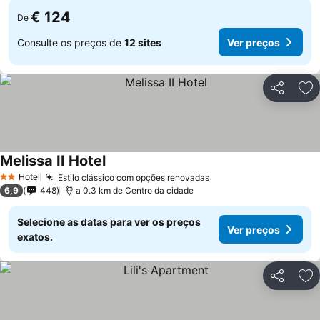
€ 124
De
Consulte os preços de
12 sites
Ver preços
Partilhar
Ad
Melissa II Hotel
Ver preços
Hotel
Estilo clássico com opções renovadas
Ver preços
2 Estrelas
6,9
448
a 0.3 km de Centro da cidade
Selecione as datas para ver os preços
Ver preços
exatos.
Partilhar
Ad