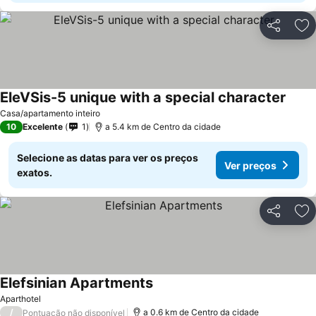
Partilhar
Ad
EleVSis-5 unique with a special character
Ver p
Casa/apartamento inteiro
10
Excelente
1
a 5.4 km de Centro da cidade
Selecione as datas para ver os preços
Ver preços
exatos.
Partilhar
Ad
Elefsinian Apartments
Ver preços
Aparthotel
/
a 0.6 km de Centro da cidade
Pontuação não disponível