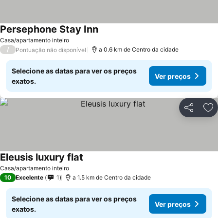
Persephone Stay Inn
Ver preços
Casa/apartamento inteiro
/
a 0.6 km de Centro da cidade
Pontuação não disponível
Selecione as datas para ver os preços
Ver preços
exatos.
Partilhar
Ad
Eleusis luxury flat
Ver preços
Casa/apartamento inteiro
10
Excelente
1
a 1.5 km de Centro da cidade
Selecione as datas para ver os preços
Ver preços
exatos.