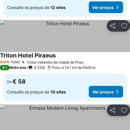
Consulte os preços de
12 sites
Ver preços
Partilhar
Ad
Triton Hotel Piraeus
Ver preços
Hotel
Vistas vibrantes da cidade de Pireu
Ver preços
3 Estrelas
8,1
Muito boa
4.339
Pireu, a 14.1 km de Elefsina
€ 58
De
Consulte os preços de
10 sites
Ver preços
Partilhar
Ad