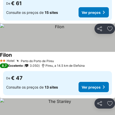
€ 61
De
Consulte os preços de
15 sites
Ver preços
Partilhar
Ad
Filon
Ver preços
Hotel
Perto do Porto de Pireu
Ver preços
2 Estrelas
8,7
Excelente
3.050
Pireu, a 14.5 km de Elefsina
€ 47
De
Consulte os preços de
13 sites
Ver preços
Partilhar
Ad