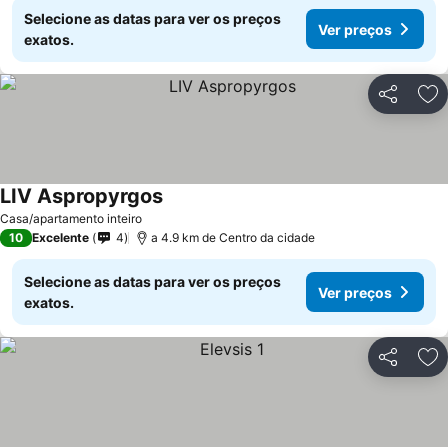
Selecione as datas para ver os preços
Ver preços
exatos.
Partilhar
Ad
LIV Aspropyrgos
Ver preços
Casa/apartamento inteiro
10
Excelente
4
a 4.9 km de Centro da cidade
Selecione as datas para ver os preços
Ver preços
exatos.
Partilhar
Ad