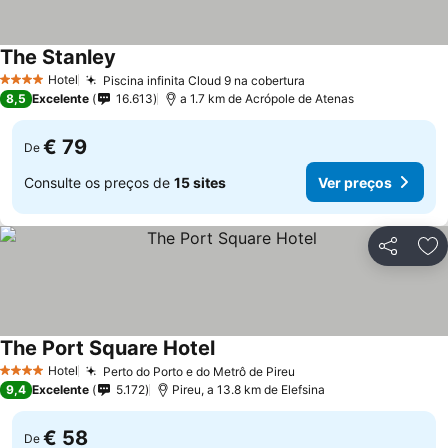
The Stanley
Ver preços
Hotel
Piscina infinita Cloud 9 na cobertura
Ver preços
4 Estrelas
8,5
Excelente
16.613
a 1.7 km de Acrópole de Atenas
€ 79
De
Consulte os preços de
15 sites
Ver preços
Partilhar
Ad
The Port Square Hotel
Ver preços
Hotel
Perto do Porto e do Metrô de Pireu
Ver preços
4 Estrelas
9,4
Excelente
5.172
Pireu, a 13.8 km de Elefsina
€ 58
De