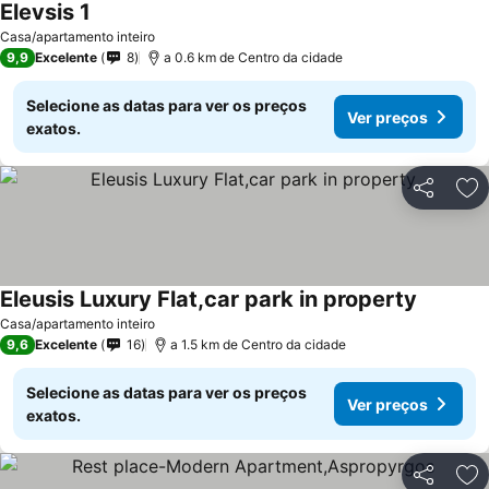
Elevsis 1
Ver preços
Casa/apartamento inteiro
9,9
Excelente
8
a 0.6 km de Centro da cidade
Selecione as datas para ver os preços
Ver preços
exatos.
Partilhar
Ad
Eleusis Luxury Flat,car park in property
Ver preç
Casa/apartamento inteiro
9,6
Excelente
16
a 1.5 km de Centro da cidade
Selecione as datas para ver os preços
Ver preços
exatos.
Partilhar
Ad