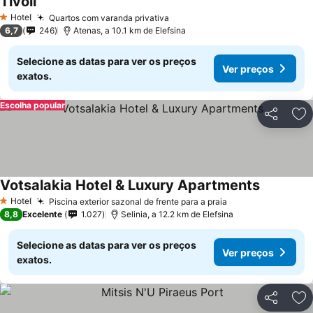
Tivoli
Ver preços
Hotel
Quartos com varanda privativa
Ver preços
1 Estrelas
6,7
246
Atenas, a 10.1 km de Elefsina
Selecione as datas para ver os preços
Ver preços
exatos.
Escolha popular
Partilhar
Ad
Votsalakia Hotel & Luxury Apartments
Ver preço
Hotel
Piscina exterior sazonal de frente para a praia
Ver preços
1 Estrelas
8,8
Excelente
1.027
Selinia, a 12.2 km de Elefsina
Selecione as datas para ver os preços
Ver preços
exatos.
Partilhar
Ad