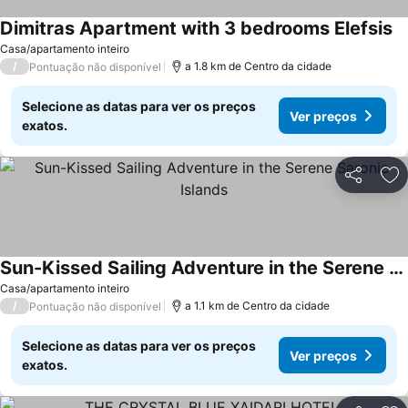
Dimitras Apartment with 3 bedrooms Elefsis
Ve
Casa/apartamento inteiro
/
a 1.8 km de Centro da cidade
Pontuação não disponível
Selecione as datas para ver os preços
Ver preços
exatos.
Partilhar
Ad
Sun-Kissed Sailing Adventure in the Serene Saronic Islands
Ver preços
Casa/apartamento inteiro
/
a 1.1 km de Centro da cidade
Pontuação não disponível
Selecione as datas para ver os preços
Ver preços
exatos.