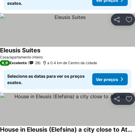
Ver preços
exatos.
Partilhar
Ad
Eleusis Suites
Ver preços
Casa/apartamento inteiro
8,9
Excelente
28
a 0.4 km de Centro da cidade
Selecione as datas para ver os preços
Ver preços
exatos.
Partilhar
Ad
House in Eleusis (Elefsina) a city close to Athens