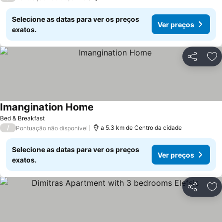
Selecione as datas para ver os preços
Ver preços
exatos.
Partilhar
Ad
Imangination Home
Ver preços
Bed & Breakfast
/
a 5.3 km de Centro da cidade
Pontuação não disponível
Selecione as datas para ver os preços
Ver preços
exatos.
Partilhar
Ad