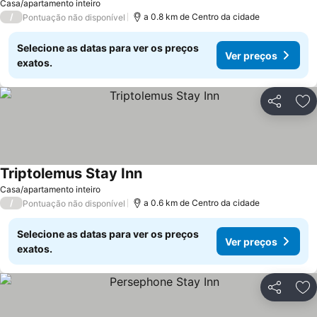
Ver preços
Casa/apartamento inteiro
/
a 0.8 km de Centro da cidade
Pontuação não disponível
Selecione as datas para ver os preços
Ver preços
exatos.
Partilhar
Ad
Triptolemus Stay Inn
Ver preços
Casa/apartamento inteiro
/
a 0.6 km de Centro da cidade
Pontuação não disponível
Selecione as datas para ver os preços
Ver preços
exatos.
Partilhar
Ad