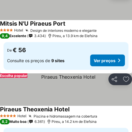
Mitsis N'U Piraeus Port
Ver preços
Hotel
Design de interiores moderno e elegante
Ver preços
4 Estrelas
9,4
Excelente
3.434
Pireu, a 13.9 km de Elefsina
€ 56
De
Consulte os preços de
9 sites
Ver preços
Escolha popular
Partilhar
Ad
Piraeus Theoxenia Hotel
Ver preços
Hotel
Piscina e hidromassagem na cobertura
Ver preços
5 Estrelas
8,2
Muito boa
6.361
Pireu, a 14.2 km de Elefsina