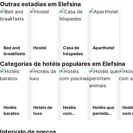
Outras estadias em Elefsina
Bed and
Hostel
Casa de
Aparthotel
breakfasts
hóspedes
Categorias de hotéis populares em Elefsina
Hotéis
Hotéis de
Hotéis
Hotéis que
Hoté
baratos
luxo
com
permitem
com 
piscinas
animais
Intervalo de preços