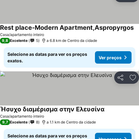
Rest place-Modern Apartment,Aspropyrgos
Ve
Casa/apartamento inteiro
9,8
Excelente
5
a 6.8 km de Centro da cidade
Selecione as datas para ver os preços
Ver preços
exatos.
Partilhar
Ad
Ήσυχο διαμέρισμα στην Ελευσίνα
Ver preços
Casa/apartamento inteiro
9,7
Excelente
8
a 1.1 km de Centro da cidade
Selecione as datas para ver os preços