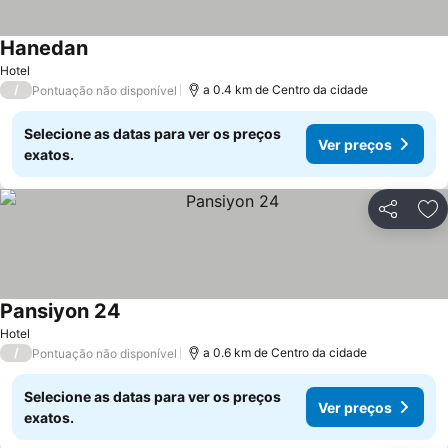
Hanedan
Ver preços
Hotel
/
a 0.4 km de Centro da cidade
Pontuação não disponível
Selecione as datas para ver os preços
Ver preços
exatos.
Partilhar
Ad
Pansiyon 24
Ver preços
Hotel
/
a 0.6 km de Centro da cidade
Pontuação não disponível
Selecione as datas para ver os preços
Ver preços
exatos.