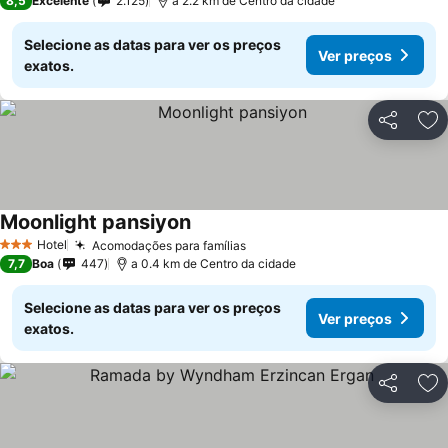
8,5
Excelente
2.125
a 2.2 km de Centro da cidade
Selecione as datas para ver os preços
Ver preços
exatos.
Partilhar
Ad
Moonlight pansiyon
Ver preços
Hotel
Acomodações para famílias
Ver preços
3 Estrelas
7,7
Boa
447
a 0.4 km de Centro da cidade
Selecione as datas para ver os preços
Ver preços
exatos.
Partilhar
Ad