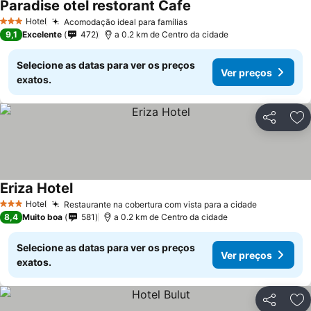
Paradise otel restorant Cafe
Ver preços
Hotel
Acomodação ideal para famílias
Ver preços
3 Estrelas
9,1
Excelente
472
a 0.2 km de Centro da cidade
Selecione as datas para ver os preços
Ver preços
exatos.
Partilhar
Ad
Eriza Hotel
Ver preços
Hotel
Restaurante na cobertura com vista para a cidade
Ver preço
3 Estrelas
8,4
Muito boa
581
a 0.2 km de Centro da cidade
Selecione as datas para ver os preços
Ver preços
exatos.
Partilhar
Ad