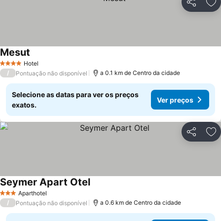
Partilhar
Ad
Mesut
Ver preços
Hotel
4 Estrelas
/
a 0.1 km de Centro da cidade
Pontuação não disponível
Selecione as datas para ver os preços
Ver preços
exatos.
Partilhar
Ad
Seymer Apart Otel
Ver preços
Aparthotel
3 Estrelas
/
a 0.6 km de Centro da cidade
Pontuação não disponível