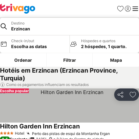
Favoritos
Iniciar
Me
Destino
Erzincan
Check-in/out
Hóspedes e quartos
Escolha as datas
2 hóspedes, 1 quarto.
Ordenar
Filtrar
Mapa
Hotéis em Erzincan (Erzincan Province,
Turquia)
Como os pagamentos influenciam os resultados
Escolha popular
Partilhar
Ad
Hilton Garden Inn Erzincan
Ver preços
Hotel
Perto das pistas de esqui da Montanha Ergan
Ver preços
4 Estrelas