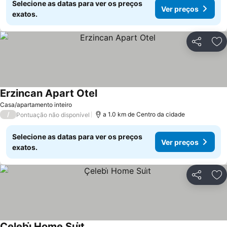
Selecione as datas para ver os preços
Ver preços
exatos.
Partilhar
Ad
Erzincan Apart Otel
Ver preços
Casa/apartamento inteiro
/
a 1.0 km de Centro da cidade
Pontuação não disponível
Selecione as datas para ver os preços
Ver preços
exatos.
Partilhar
Ad
Çelebi̇ Home Sui̇t