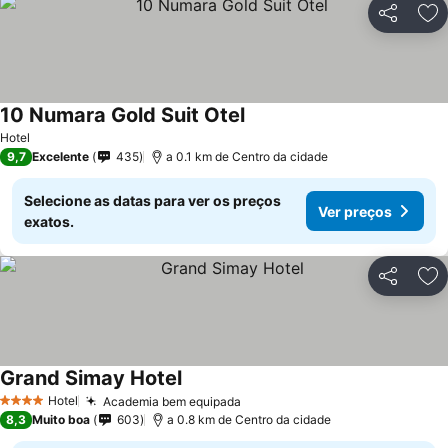
Partilhar
Ad
10 Numara Gold Suit Otel
Ver preços
Hotel
9,7
Excelente
435
a 0.1 km de Centro da cidade
Selecione as datas para ver os preços
Ver preços
exatos.
Partilhar
Ad
Grand Simay Hotel
Ver preços
Hotel
Academia bem equipada
Ver preços
4 Estrelas
8,3
Muito boa
603
a 0.8 km de Centro da cidade