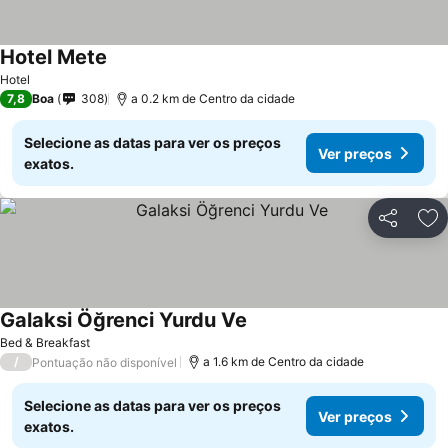
Hotel Mete
Ver preços
Hotel
7,8
Boa
308
a 0.2 km de Centro da cidade
Selecione as datas para ver os preços
Ver preços
exatos.
Partilhar
Ad
Galaksi Öğrenci Yurdu Ve
Ver preços
Bed & Breakfast
/
a 1.6 km de Centro da cidade
Pontuação não disponível
Selecione as datas para ver os preços
Ver preços
exatos.