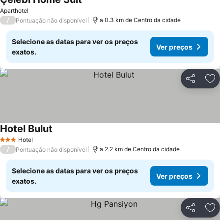
Ver preços
Aparthotel
/
a 0.3 km de Centro da cidade
Pontuação não disponível
Selecione as datas para ver os preços
Ver preços
exatos.
Partilhar
Ad
Hotel Bulut
Ver preços
Hotel
3 Estrelas
/
a 2.2 km de Centro da cidade
Pontuação não disponível
Selecione as datas para ver os preços
Ver preços
exatos.
Partilhar
Ad