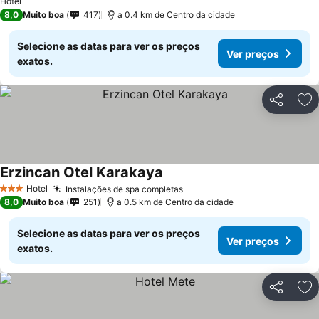
Hotel
8,0
Muito boa
417
a 0.4 km de Centro da cidade
Selecione as datas para ver os preços
Ver preços
exatos.
Partilhar
Ad
Erzincan Otel Karakaya
Ver preços
Hotel
Instalações de spa completas
Ver preços
3 Estrelas
8,0
Muito boa
251
a 0.5 km de Centro da cidade
Selecione as datas para ver os preços
Ver preços
exatos.
Partilhar
Ad