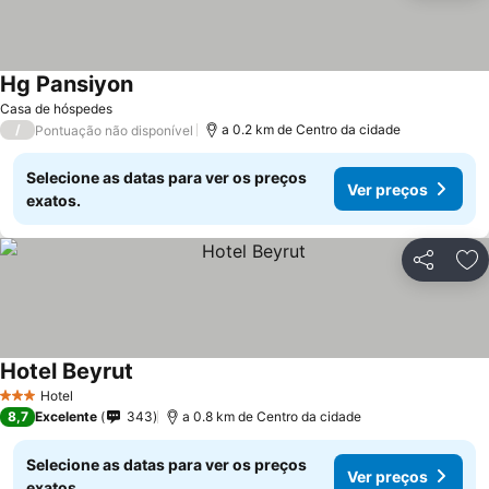
Hg Pansiyon
Ver preços
Casa de hóspedes
/
a 0.2 km de Centro da cidade
Pontuação não disponível
Selecione as datas para ver os preços
Ver preços
exatos.
Partilhar
Ad
Hotel Beyrut
Ver preços
Hotel
3 Estrelas
8,7
Excelente
343
a 0.8 km de Centro da cidade
Selecione as datas para ver os preços
Ver preços
exatos.