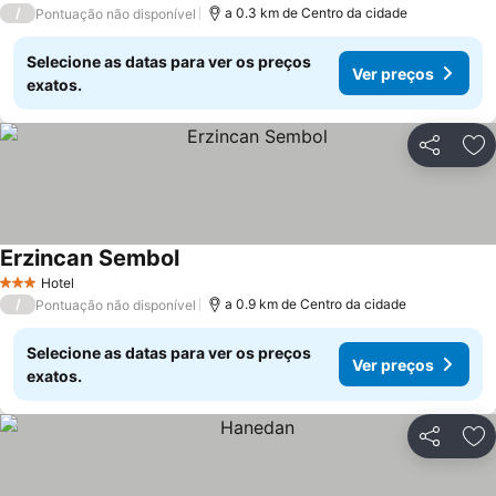
/
a 0.3 km de Centro da cidade
Pontuação não disponível
Selecione as datas para ver os preços
Ver preços
exatos.
Partilhar
Ad
Erzincan Sembol
Ver preços
Hotel
3 Estrelas
/
a 0.9 km de Centro da cidade
Pontuação não disponível
Selecione as datas para ver os preços
Ver preços
exatos.
Partilhar
Ad