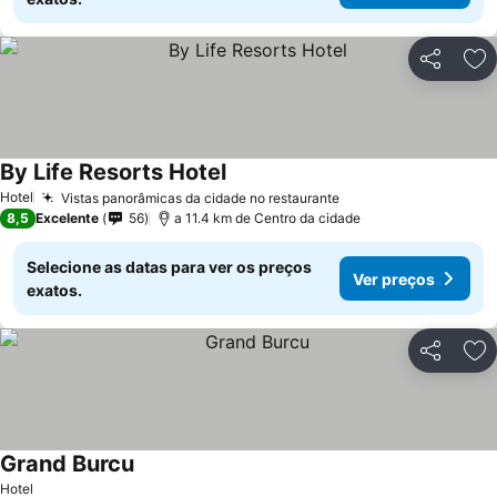
Partilhar
Ad
By Life Resorts Hotel
Ver preços
Hotel
Vistas panorâmicas da cidade no restaurante
Ver preços
8,5
Excelente
56
a 11.4 km de Centro da cidade
Selecione as datas para ver os preços
Ver preços
exatos.
Partilhar
Ad
Grand Burcu
Ver preços
Hotel