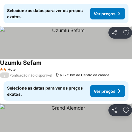
Selecione as datas para ver os preços
Ver preços
exatos.
Partilhar
Ad
Uzumlu Sefam
Ver preços
Hotel
2 Estrelas
/
a 17.5 km de Centro da cidade
Pontuação não disponível
Selecione as datas para ver os preços
Ver preços
exatos.
Partilhar
Ad