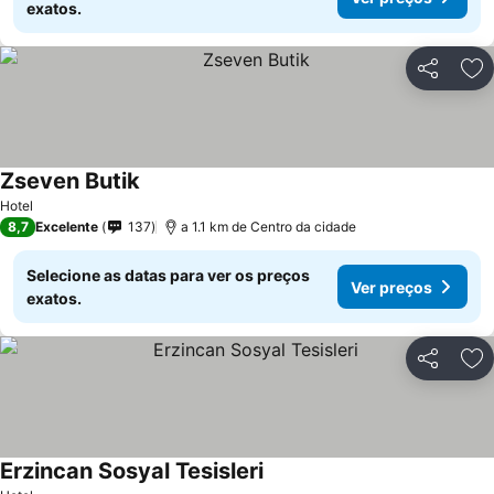
exatos.
Partilhar
Ad
Zseven Butik
Ver preços
Hotel
8,7
Excelente
137
a 1.1 km de Centro da cidade
Selecione as datas para ver os preços
Ver preços
exatos.
Partilhar
Ad
Erzincan Sosyal Tesisleri
Ver preços