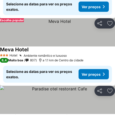
Selecione as datas para ver os preços
Ver preços
exatos.
Escolha popular
Partilhar
Ad
Meva Hotel
Ver preços
Hotel
Ambiente romântico e luxuoso
Ver preços
3 Estrelas
8,4
Muito boa
807
a 1.1 km de Centro da cidade
Selecione as datas para ver os preços
Ver preços
exatos.
Partilhar
Ad