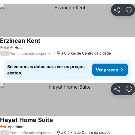
Partilhar
Ad
Erzincan Kent
Ver preços
Hotel
4 Estrelas
/
a 0.3 km de Centro da cidade
Pontuação não disponível
Selecione as datas para ver os preços
Ver preços
exatos.
Partilhar
Ad
Hayat Home Suite
Ver preços
Aparthotel
2 Estrelas
/
a 0.2 km de Centro da cidade
Pontuação não disponível