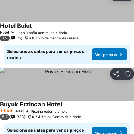
Hotel Bulut
Ver preços
Hotel
Localização central na cidade
Ver preços
7,3
75
a 0.4 km de Centro da cidade
Selecione as datas para ver os preços
Ver preços
exatos.
Partilhar
Ad
Buyuk Erzincan Hotel
Ver preços
Hotel
Piscina externa ampla
Ver preços
4 Estrelas
5,7
333
a 2.4 km de Centro da cidade
Selecione as datas para ver os preços
Ver preços