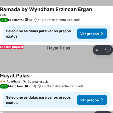
Ramada by Wyndham Erzincan Ergan
Ver preços
Hotel
9,4
Excelente
5
a 15.6 km de Centro da cidade
Selecione as datas para ver os preços
Ver preços
exatos.
Escolha popular
Partilhar
Ad
Hayat Palas
Ver preços
Aparthotel
Guarda-esquis
Ver preços
2 Estrelas
8,0
Muito boa
301
a 0.3 km de Centro da cidade
Selecione as datas para ver os preços
Ver preços
exatos.