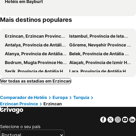
Hotéis em Bayburt
Mais destinos populares
Erzincan, Erzincan Province Hotéis
Istambul, Província de Istambul Hotéis
Antalya, Província de Antália Hotéis
Göreme, Nevşehir Province Hotéis
Alanya, Província de Antália Hotéis
Belek, Província de Antália Hotéis
Bodrum, Mugla Province Hotéis
Alaçatı, Província de Izmir Hotéis
Serik, Província de Antália Hotéis
Lara, Província de Antália Hotéis
Ver todas as estadias em Erzincan
Comparador de Hotéis
Europa
Turquia
Erzincan Province
Erzincan
Facebook
Twitter
Insta
Yo
Selecione o seu país