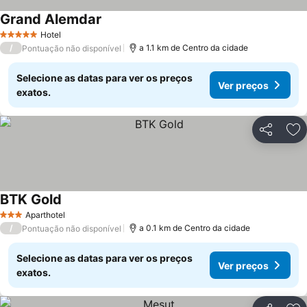
Grand Alemdar
Ver preços
Hotel
5 Estrelas
/
a 1.1 km de Centro da cidade
Pontuação não disponível
Selecione as datas para ver os preços
Ver preços
exatos.
Partilhar
Ad
BTK Gold
Ver preços
Aparthotel
3 Estrelas
/
a 0.1 km de Centro da cidade
Pontuação não disponível
Selecione as datas para ver os preços
Ver preços
exatos.