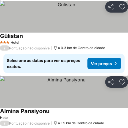
Partilhar
Ad
Gülistan
Ver preços
Hotel
3 Estrelas
/
a 0.3 km de Centro da cidade
Pontuação não disponível
Selecione as datas para ver os preços
Ver preços
exatos.
Partilhar
Ad
Almina Pansiyonu
Ver preços
Hotel
/
a 1.5 km de Centro da cidade
Pontuação não disponível