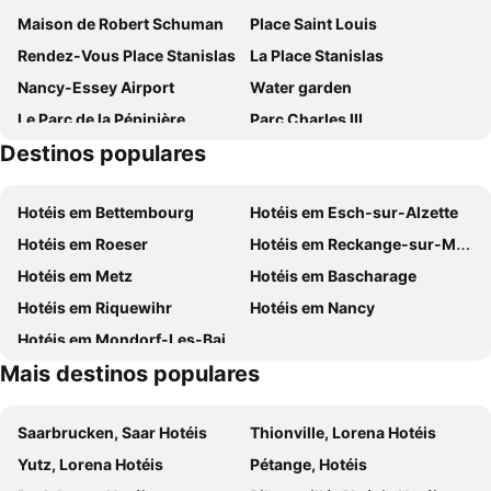
Maison de Robert Schuman
Place Saint Louis
Hotel Revotel
Kosy Appart'hôtels Art'&Facts
Rendez-Vous Place Stanislas
La Place Stanislas
In Hotel Nancy Frouard
hotelF1 Nancy Sud
Nancy-Essey Airport
Water garden
ibis Nancy Brabois
Kyriad Nancy Sud - Ludres
Le Parc de la Pépinière
Parc Charles III
Destinos populares
Le Musée du Téléphone
Cathédrale Notre-Dame de l'Annonciation
Carrière Square
Palais des Congrès
Hotéis em Bettembourg
Hotéis em Esch-sur-Alzette
Palais du Gouverneur
Abbaye des Prémontrés
Hotéis em Roeser
Hotéis em Reckange-sur-Mess
Centre Pompidou-Metz
Marché de Noël à Metz
Hotéis em Metz
Hotéis em Bascharage
Les marchés de Noël Place de la République
Maison natale de Jeanne d'Arc
Hotéis em Riquewihr
Hotéis em Nancy
Opéra-Théâtre de Metz
Hotéis em Mondorf-Les-Bains
Mais destinos populares
Saarbrucken, Saar Hotéis
Thionville, Lorena Hotéis
Yutz, Lorena Hotéis
Pétange, Hotéis