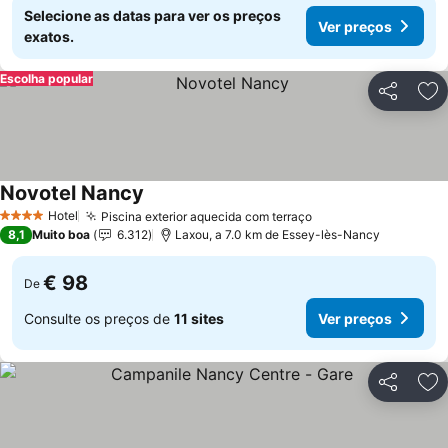
Selecione as datas para ver os preços
Ver preços
exatos.
Escolha popular
Partilhar
Ad
Novotel Nancy
Ver preços
Hotel
Piscina exterior aquecida com terraço
Ver preços
4 Estrelas
8,1
Muito boa
6.312
Laxou, a 7.0 km de Essey-lès-Nancy
€ 98
De
Consulte os preços de
11 sites
Ver preços
Partilhar
Ad