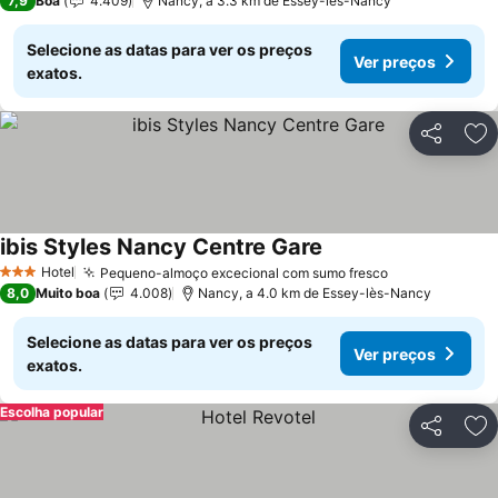
7,9
Boa
4.409
Nancy, a 3.3 km de Essey-lès-Nancy
Selecione as datas para ver os preços
Ver preços
exatos.
Partilhar
Ad
ibis Styles Nancy Centre Gare
Ver preços
Hotel
Pequeno-almoço excecional com sumo fresco
Ver preços
3 Estrelas
8,0
Muito boa
4.008
Nancy, a 4.0 km de Essey-lès-Nancy
Selecione as datas para ver os preços
Ver preços
exatos.
Escolha popular
Partilhar
Ad