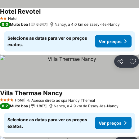
Hotel Revotel
Ver preços
Hotel
2 Estrelas
8,0
Muito boa
6.647
Nancy, a 4.0 km de Essey-lès-Nancy
Selecione as datas para ver os preços
Ver preços
exatos.
Partilhar
Ad
Villa Thermae Nancy
Ver preços
Hotel
Acesso direto ao spa Nancy Thermal
Ver preços
4 Estrelas
8,2
Muito boa
1.867
Nancy, a 4.9 km de Essey-lès-Nancy
Selecione as datas para ver os preços
Ver preços
exatos.