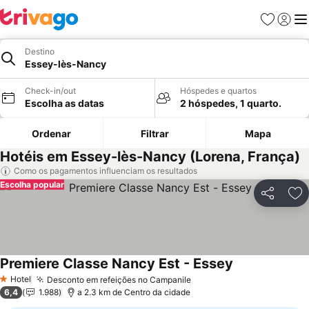
Favoritos
Iniciar
Me
Destino
Essey-lès-Nancy
Check-in/out
Hóspedes e quartos
Escolha as datas
2 hóspedes, 1 quarto.
Ordenar
Filtrar
Mapa
Hotéis em Essey-lès-Nancy (Lorena, França)
Como os pagamentos influenciam os resultados
Escolha popular
Partilhar
Ad
Premiere Classe Nancy Est - Essey
Ver preços
Hotel
Desconto em refeições no Campanile
Ver preços
1 Estrelas
6,4
1.988
a 2.3 km de Centro da cidade