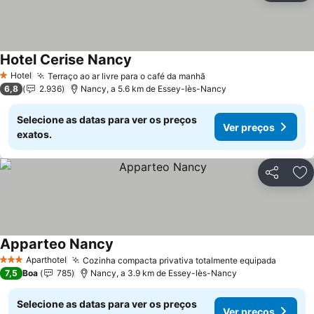
Hotel Cerise Nancy
Ver preços
Hotel
Terraço ao ar livre para o café da manhã
Ver preços
1 Estrelas
6,8
2.936
Nancy, a 5.6 km de Essey-lès-Nancy
Selecione as datas para ver os preços
Ver preços
exatos.
Partilhar
Ad
Apparteo Nancy
Ver preços
Aparthotel
Cozinha compacta privativa totalmente equipada
Ver pr
3 Estrelas
7,5
Boa
785
Nancy, a 3.9 km de Essey-lès-Nancy
Selecione as datas para ver os preços
Ver preços