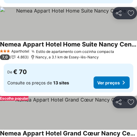
Partilhar
Ad
Nemea Appart Hotel Home Suite Nancy Centre
Ver preços
Aparthotel
Estilo de apartamento com cozinha compacta
Ver preço
3 Estrelas
7,0
4.863
Nancy, a 3.1 km de Essey-lès-Nancy
€ 70
De
Consulte os preços de
13 sites
Ver preços
Escolha popular
Partilhar
Ad
Nemea Appart Hotel Grand Cœur Nancy Centre