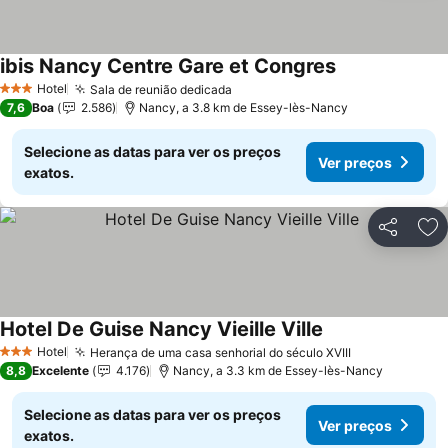
ibis Nancy Centre Gare et Congres
Ver preços
Hotel
Sala de reunião dedicada
Ver preços
3 Estrelas
7,6
Boa
2.586
Nancy, a 3.8 km de Essey-lès-Nancy
Selecione as datas para ver os preços
Ver preços
exatos.
Partilhar
Ad
Hotel De Guise Nancy Vieille Ville
Ver preços
Hotel
Herança de uma casa senhorial do século XVIII
Ver preços
3 Estrelas
8,8
Excelente
4.176
Nancy, a 3.3 km de Essey-lès-Nancy
Selecione as datas para ver os preços
Ver preços
exatos.