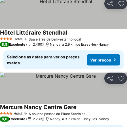
Partilhar
Ad
Hôtel Littéraire Stendhal
Ver preços
Hotel
Spa e área de bem-estar no local
Ver preços
4 Estrelas
8,8
Excelente
2.490
Nancy, a 2.9 km de Essey-lès-Nancy
Selecione as datas para ver os preços
Ver preços
exatos.
Partilhar
Ad
Mercure Nancy Centre Gare
Ver preços
Hotel
A poucos passos da Place Stanislas
Ver preços
4 Estrelas
8,6
Excelente
2.233
Nancy, a 3.7 km de Essey-lès-Nancy