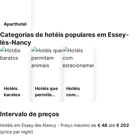
Aparthotel
Categorias de hotéis populares em Essey-
lès-Nancy
Hotéis
Hotéis que
Hotéis
baratos
permitem
com
animais
estaciona
mento
Intervalo de preços
Hotéis em Essey-lès-Nancy -
Preço máximo
de
‎€ 48
até
‎€ 202
(price per night)