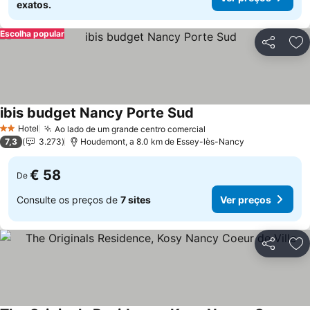
exatos.
Escolha popular
Partilhar
Ad
ibis budget Nancy Porte Sud
Ver preços
Hotel
Ao lado de um grande centro comercial
Ver preços
2 Estrelas
7,3
3.273
Houdemont, a 8.0 km de Essey-lès-Nancy
€ 58
De
Consulte os preços de
7 sites
Ver preços
Partilhar
Ad