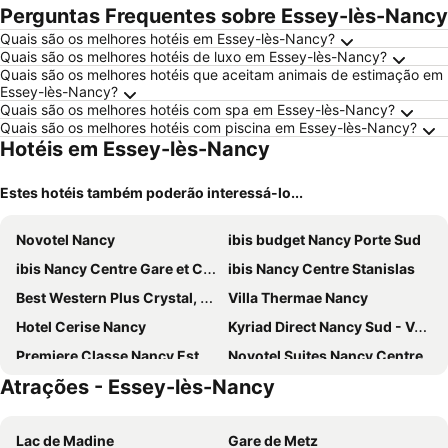
Perguntas Frequentes sobre Essey-lès-Nancy
Quais são os melhores hotéis em Essey-lès-Nancy?
Quais são os melhores hotéis de luxo em Essey-lès-Nancy?
Quais são os melhores hotéis que aceitam animais de estimação em
Essey-lès-Nancy?
Quais são os melhores hotéis com spa em Essey-lès-Nancy?
Quais são os melhores hotéis com piscina em Essey-lès-Nancy?
Hotéis em Essey-lès-Nancy
Estes hotéis também poderão interessá-lo...
Novotel Nancy
ibis budget Nancy Porte Sud
ibis Nancy Centre Gare et Congres
ibis Nancy Centre Stanislas
Best Western Plus Crystal, Hotel & Spa
Villa Thermae Nancy
Hotel Cerise Nancy
Kyriad Direct Nancy Sud - Vandoeuvre
Premiere Classe Nancy Est - Essey
Novotel Suites Nancy Centre
Atrações - Essey-lès-Nancy
ibis budget Nancy Centre
Campanile Nancy Centre - Gare
Greet Hotel Nancy Sud
Hôtel Littéraire Stendhal
Lac de Madine
Gare de Metz
Hotel Les Portes D'Or
Hotel Foch Nancy Gare