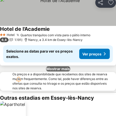
Partilhar
Ad
Hotel de l'Academie
Ver preços
Hotel
Quartos tranquilos com vista para o pátio interno
Ver preços
2 Estrelas
6,8
1.191
Nancy, a 3.4 km de Essey-lès-Nancy
Selecione as datas para ver os preços
Ver preços
exatos.
Mostrar mais
Os preços e a disponibilidade que recebemos dos sites de reserva
mudam frequentemente. Como tal, pode haver diferenças entre as
ofertas que consulta no trivago e os preços que estão disponíveis
nos sites de reserva.
Outras estadias em Essey-lès-Nancy