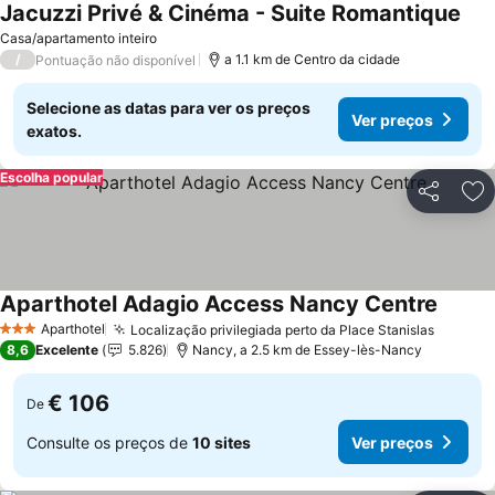
Jacuzzi Privé & Cinéma - Suite Romantique
Ver
Casa/apartamento inteiro
/
a 1.1 km de Centro da cidade
Pontuação não disponível
Selecione as datas para ver os preços
Ver preços
exatos.
Escolha popular
Partilhar
Ad
Aparthotel Adagio Access Nancy Centre
Ver pr
Aparthotel
Localização privilegiada perto da Place Stanislas
Ver pr
3 Estrelas
8,6
Excelente
5.826
Nancy, a 2.5 km de Essey-lès-Nancy
€ 106
De
Consulte os preços de
10 sites
Ver preços