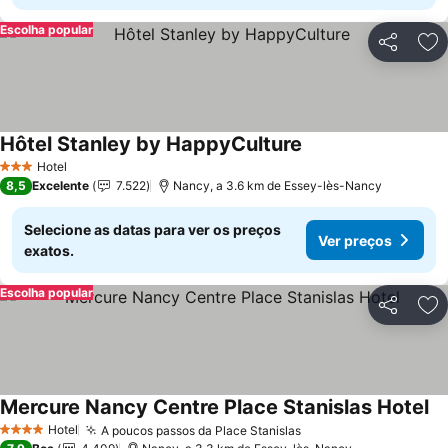
Escolha popular
Partilhar
Ad
Hôtel Stanley by HappyCulture
Ver preços
Hotel
3 Estrelas
8,5
Excelente
7.522
Nancy, a 3.6 km de Essey-lès-Nancy
Selecione as datas para ver os preços
Ver preços
exatos.
Escolha popular
Partilhar
Ad
Mercure Nancy Centre Place Stanislas Hotel
Ve
Hotel
A poucos passos da Place Stanislas
Ver preços
4 Estrelas