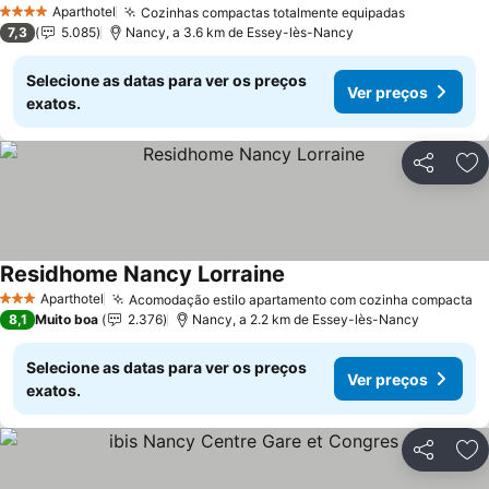
Ver preços
Aparthotel
Cozinhas compactas totalmente equipadas
Ver preço
4 Estrelas
7,3
5.085
Nancy, a 3.6 km de Essey-lès-Nancy
Selecione as datas para ver os preços
Ver preços
exatos.
Partilhar
Ad
Residhome Nancy Lorraine
Ver preços
Aparthotel
Acomodação estilo apartamento com cozinha compacta
V
3 Estrelas
8,1
Muito boa
2.376
Nancy, a 2.2 km de Essey-lès-Nancy
Selecione as datas para ver os preços
Ver preços
exatos.
Partilhar
Ad