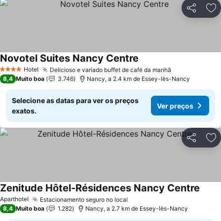
Partilhar
Ad
Novotel Suites Nancy Centre
Ver preços
Hotel
Delicioso e variado buffet de café da manhã
Ver preços
4 Estrelas
8,4
Muito boa
3.746
Nancy, a 2.4 km de Essey-lès-Nancy
Selecione as datas para ver os preços
Ver preços
exatos.
Partilhar
Ad
Zenitude Hôtel-Résidences Nancy Centre
Ver p
Aparthotel
Estacionamento seguro no local
Ver preços
8,4
Muito boa
1.282
Nancy, a 2.7 km de Essey-lès-Nancy