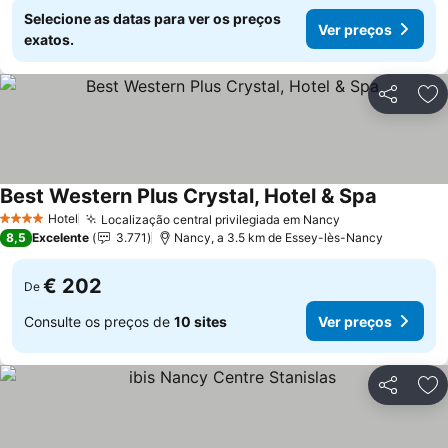
Selecione as datas para ver os preços
Ver preços
exatos.
Partilhar
Ad
Best Western Plus Crystal, Hotel & Spa
Ver preç
Hotel
Localização central privilegiada em Nancy
Ver preços
4 Estrelas
8,5
Excelente
3.771
Nancy, a 3.5 km de Essey-lès-Nancy
€ 202
De
Consulte os preços de
10 sites
Ver preços
Partilhar
Ad