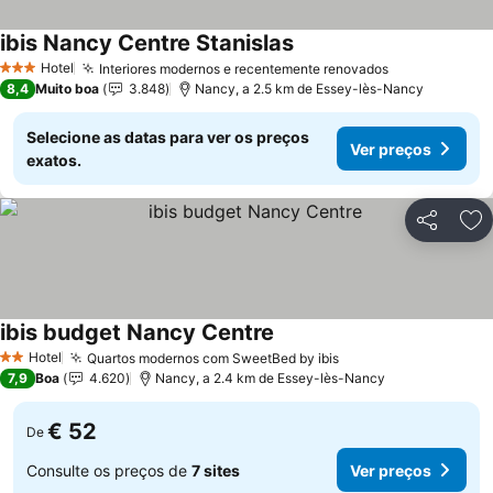
ibis Nancy Centre Stanislas
Ver preços
Hotel
Interiores modernos e recentemente renovados
Ver preços
3 Estrelas
8,4
Muito boa
3.848
Nancy, a 2.5 km de Essey-lès-Nancy
Selecione as datas para ver os preços
Ver preços
exatos.
Partilhar
Ad
ibis budget Nancy Centre
Ver preços
Hotel
Quartos modernos com SweetBed by ibis
Ver preços
2 Estrelas
7,9
Boa
4.620
Nancy, a 2.4 km de Essey-lès-Nancy
€ 52
De
Consulte os preços de
7 sites
Ver preços