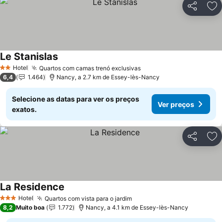
Partilhar
Ad
Le Stanislas
Ver preços
Hotel
Quartos com camas trenó exclusivas
Ver preços
2 Estrelas
6,4
1.464
Nancy, a 2.7 km de Essey-lès-Nancy
Selecione as datas para ver os preços
Ver preços
exatos.
Partilhar
Ad
La Residence
Ver preços
Hotel
Quartos com vista para o jardim
Ver preços
3 Estrelas
8,2
Muito boa
1.772
Nancy, a 4.1 km de Essey-lès-Nancy