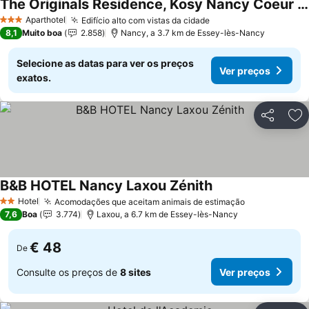
The Originals Residence, Kosy Nancy Coeur de Ville
Ver preços
Aparthotel
Edifício alto com vistas da cidade
Ver preços
3 Estrelas
8,1
Muito boa
2.858
Nancy, a 3.7 km de Essey-lès-Nancy
Selecione as datas para ver os preços
Ver preços
exatos.
Partilhar
Ad
B&B HOTEL Nancy Laxou Zénith
Ver preços
Hotel
Acomodações que aceitam animais de estimação
Ver preços
2 Estrelas
7,6
Boa
3.774
Laxou, a 6.7 km de Essey-lès-Nancy
€ 48
De
Consulte os preços de
8 sites
Ver preços