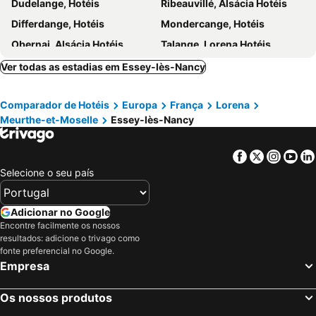
Dudelange, Hotéis
Ribeauvillé, Alsácia Hotéis
Differdange, Hotéis
Mondercange, Hotéis
Obernai, Alsácia Hotéis
Talange, Lorena Hotéis
Saint-Hippolyte, Alsácia Hotéis
Verdun, Lorena Hotéis
Ver todas as estadias em Essey-lès-Nancy
Gérardmer, Lorena Hotéis
Mutzig, Alsácia Hotéis
Comparador de Hotéis
Europa
França
Lorena
Ottrott, Alsácia Hotéis
Lexy, Lorena Hotéis
Meurthe-et-Moselle
Essey-lès-Nancy
Palzem, Renânia-Palatinado Hotéis
Laxou, Lorena Hotéis
Épinal, Lorena Hotéis
Remich, Hotéis
Facebook
Twitter
Insta
Yo
Luxemburgo Cidade, Hotéis
Bettembourg, Hotéis
Selecione o seu país
Esch-sur-Alzette, Hotéis
Roeser, Hotéis
Niederanven, Hotéis
Reckange-sur-Mess, Hotéis
Adicionar no Google
Encontre facilmente os nossos
Metz, Lorena Hotéis
Bascharage, Hotéis
resultados: adicione o trivago como
Arlon, Valónia Hotéis
Paris, França Hotéis
fonte preferencial no Google.
Empresa
Nice, Provença-Alpes-Costa Azul Hotéis
Coupvray, França Hotéis
Estrasburgo, Alsácia Hotéis
Bordéus, Aquitânia Hotéis
Os nossos produtos
Montévrain, França Hotéis
Serris, França Hotéis