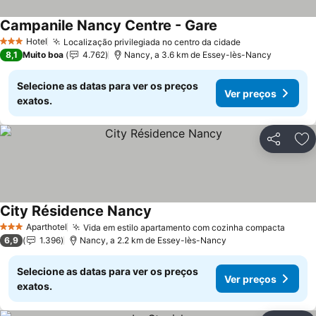
Campanile Nancy Centre - Gare
Ver preços
Hotel
Localização privilegiada no centro da cidade
Ver preços
3 Estrelas
8,1
Muito boa
4.762
Nancy, a 3.6 km de Essey-lès-Nancy
Selecione as datas para ver os preços
Ver preços
exatos.
Partilhar
Ad
City Résidence Nancy
Ver preços
Aparthotel
Vida em estilo apartamento com cozinha compacta
Ver p
3 Estrelas
6,9
1.396
Nancy, a 2.2 km de Essey-lès-Nancy
Selecione as datas para ver os preços
Ver preços
exatos.