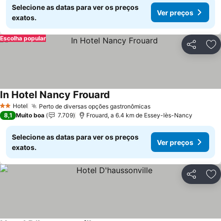
Selecione as datas para ver os preços
Ver preços
exatos.
Escolha popular
Partilhar
Ad
In Hotel Nancy Frouard
Ver preços
Hotel
Perto de diversas opções gastronômicas
Ver preços
2 Estrelas
8,1
Muito boa
7.709
Frouard, a 6.4 km de Essey-lès-Nancy
Selecione as datas para ver os preços
Ver preços
exatos.
Partilhar
Ad