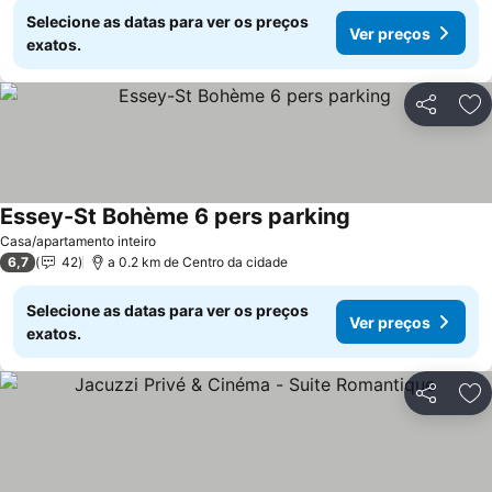
Selecione as datas para ver os preços
Ver preços
exatos.
Partilhar
Ad
Essey-St Bohème 6 pers parking
Ver preços
Casa/apartamento inteiro
6,7
42
a 0.2 km de Centro da cidade
Selecione as datas para ver os preços
Ver preços
exatos.
Partilhar
Ad