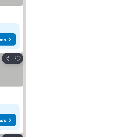
ços
Adicionar aos favoritos
Partilhar
ços