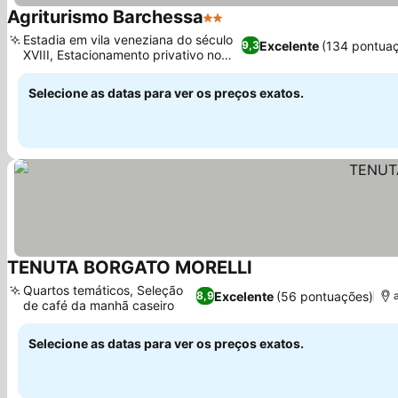
Agriturismo Barchessa
2 Estrelas
Ver preços
Estadia em vila veneziana do século
Excelente
(134 pontua
9,3
XVIII, Estacionamento privativo no
Ver preços
local
Selecione as datas para ver os preços exatos.
TENUTA BORGATO MORELLI
Ver preços
Quartos temáticos, Seleção
Excelente
(56 pontuações)
8,9
de café da manhã caseiro
Ver preços
Selecione as datas para ver os preços exatos.