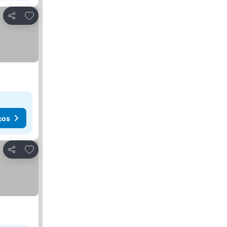
Adicionar aos favoritos
Partilhar
ços
Adicionar aos favoritos
Partilhar