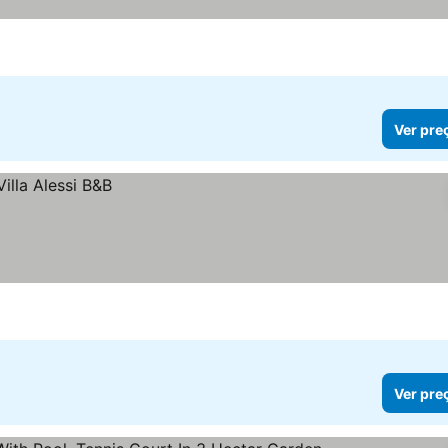
Ver pre
Ver pre