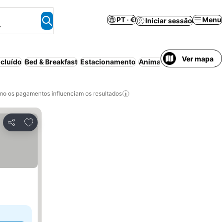
PT · €
Menu
Iniciar sessão
.
Ver mapa
cluído
Bed & Breakfast
Estacionamento
Animais permitidos
Pis
o os pagamentos influenciam os resultados
Adicionar aos favoritos
Partilhar