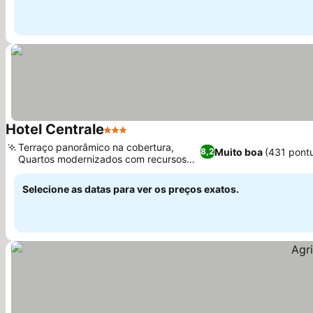
Hotel Centrale
3 Estrelas
Ver preços
Terraço panorâmico na cobertura,
Muito boa
(431 pont
8,2
Quartos modernizados com recursos
Ver preços
inteligentes
Selecione as datas para ver os preços exatos.