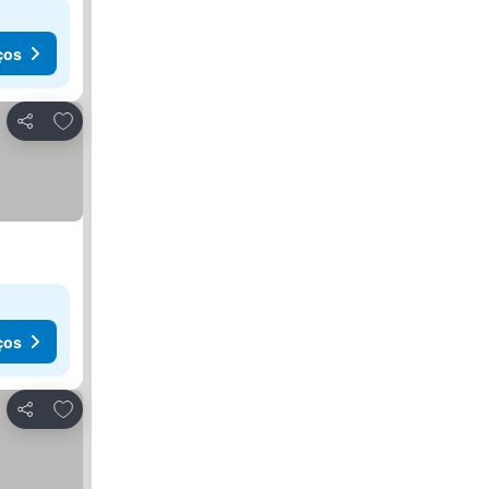
ços
Adicionar aos favoritos
Partilhar
ços
Adicionar aos favoritos
Partilhar