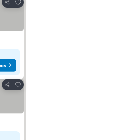
Adicionar aos favoritos
Partilhar
ços
Adicionar aos favoritos
Partilhar