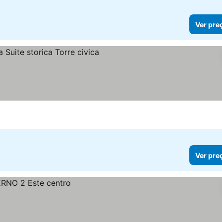
Ver pre
os
Ver pre