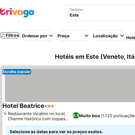
Destino
Filtros
Ordenar por
Preço
Localização
Hot
Hotéis em Este (Veneto, Itá
Escolha popular
Hotel Beatrice
3 Estrelas
Ver preços
Restaurante Incalmo no local,
Muito boa
(1.123 pontuaçõe
8,4
Charme histórico com toques
Ver preços
retrô
Selecione as datas para ver os preços exatos.