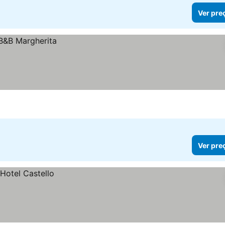
Ver pre
Ver pre