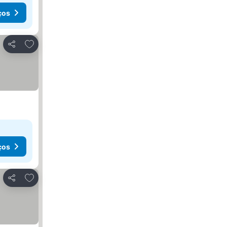
ços
Adicionar aos favoritos
Partilhar
ços
Adicionar aos favoritos
Partilhar