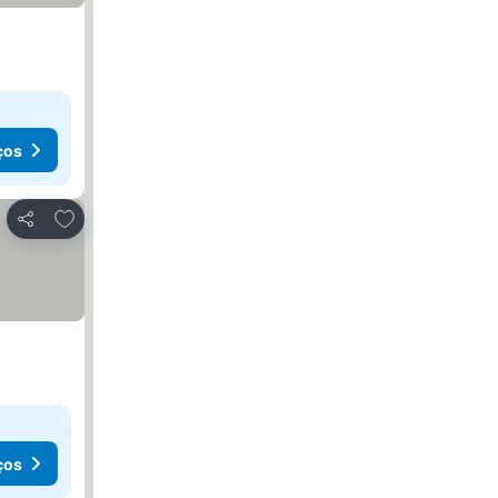
ços
Adicionar aos favoritos
Partilhar
ços