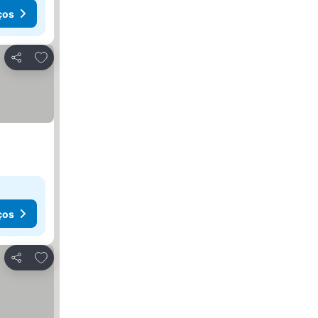
ços
Adicionar aos favoritos
Partilhar
ços
Adicionar aos favoritos
Partilhar