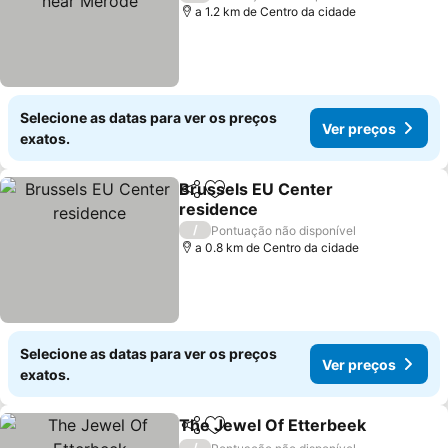
a 1.2 km de Centro da cidade
Selecione as datas para ver os preços
Ver preços
exatos.
Brussels EU Center
Partilhar
Adicionar aos favoritos
residence
Ver preços
/
Pontuação não disponível
a 0.8 km de Centro da cidade
Selecione as datas para ver os preços
Ver preços
exatos.
The Jewel Of Etterbeek
Partilhar
Adicionar aos favoritos
Ve
/