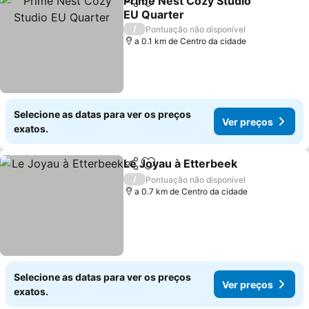
Prime Nest Cozy Studio
Partilhar
Adicionar aos favoritos
EU Quarter
Ver preços
/
Pontuação não disponível
a 0.1 km de Centro da cidade
Selecione as datas para ver os preços
Ver preços
exatos.
Le Joyau à Etterbeek
Partilhar
Adicionar aos favoritos
Ver 
/
Pontuação não disponível
a 0.7 km de Centro da cidade
Selecione as datas para ver os preços
Ver preços
exatos.