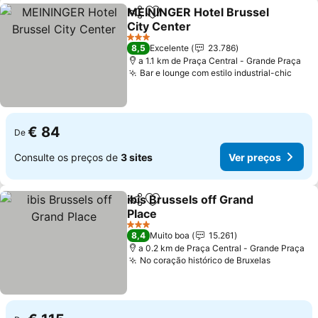
MEININGER Hotel Brussel
Partilhar
Adicionar aos favoritos
City Center
Ver preços
3 Estrelas
8,5
Excelente
23.786
a 1.1 km de Praça Central - Grande Praça
Bar e lounge com estilo industrial-chic
Ver 
€ 84
De
Consulte os preços de
3 sites
Ver preços
ibis Brussels off Grand
Partilhar
Adicionar aos favoritos
Place
Ver preços
3 Estrelas
8,4
Muito boa
15.261
a 0.2 km de Praça Central - Grande Praça
No coração histórico de Bruxelas
Ver preç