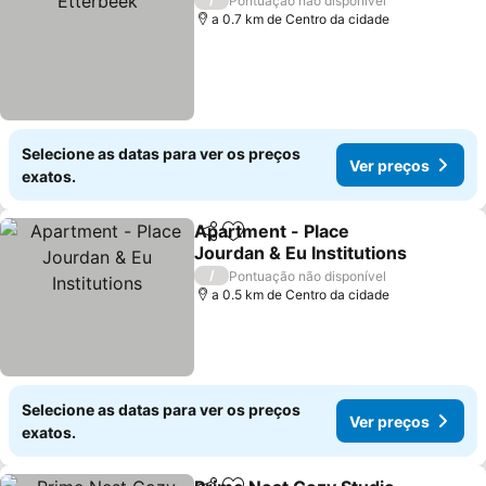
Pontuação não disponível
a 0.7 km de Centro da cidade
Selecione as datas para ver os preços
Ver preços
exatos.
Apartment - Place
Partilhar
Adicionar aos favoritos
Jourdan & Eu Institutions
Ver preços
/
Pontuação não disponível
a 0.5 km de Centro da cidade
Selecione as datas para ver os preços
Ver preços
exatos.