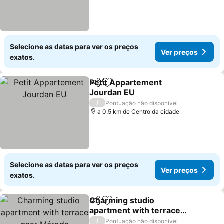
Selecione as datas para ver os preços
Ver preços
exatos.
Petit Appartement
Partilhar
Adicionar aos favoritos
Jourdan EU
Ver preços
/
Pontuação não disponível
a 0.5 km de Centro da cidade
Selecione as datas para ver os preços
Ver preços
exatos.
Charming studio
Partilhar
Adicionar aos favoritos
apartment with terrace
near Mérode
Ver preços
/
Pontuação não disponível