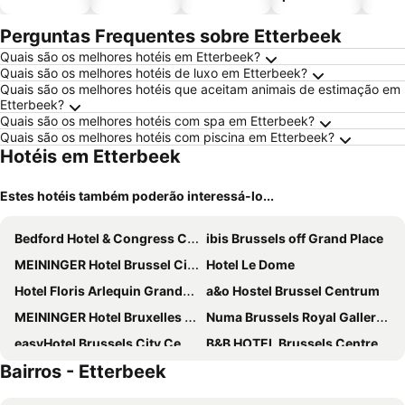
piscinas
animais
Perguntas Frequentes sobre Etterbeek
Quais são os melhores hotéis em Etterbeek?
Quais são os melhores hotéis de luxo em Etterbeek?
Quais são os melhores hotéis que aceitam animais de estimação em
Etterbeek?
Quais são os melhores hotéis com spa em Etterbeek?
Quais são os melhores hotéis com piscina em Etterbeek?
Hotéis em Etterbeek
Estes hotéis também poderão interessá-lo...
Bedford Hotel & Congress Centre
ibis Brussels off Grand Place
MEININGER Hotel Brussel City Center
Hotel Le Dome
Hotel Floris Arlequin Grand-Place
a&o Hostel Brussel Centrum
MEININGER Hotel Bruxelles Gare Du Midi
Numa Brussels Royal Galleries
easyHotel Brussels City Centre
B&B HOTEL Brussels Centre Gare du Midi
Bairros - Etterbeek
Hotel Siru Brussels
ibis Brussels City Centre
The Augustin
Hotel Mozart