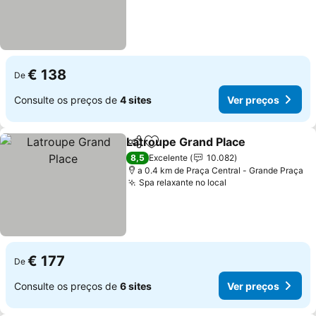
€ 138
De
Consulte os preços de
4 sites
Ver preços
Latroupe Grand Place
Partilhar
Adicionar aos favoritos
Ver 
8,5
Excelente
10.082
a 0.4 km de Praça Central - Grande Praça
Spa relaxante no local
Ver preços
€ 177
De
Consulte os preços de
6 sites
Ver preços