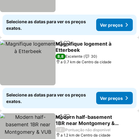
Selecione as datas para ver os preços
Ver preços
exatos.
Magnifique logement à
Partilhar
Adicionar aos favoritos
Etterbeek
Ver preços
8,8
Excelente
30
a 0.7 km de Centro da cidade
Selecione as datas para ver os preços
Ver preços
exatos.
Modern half-basement
Partilhar
Adicionar aos favoritos
1BR near Montgomery &
VUB
Ver preços
/
Pontuação não disponível
a 1.2 km de Centro da cidade