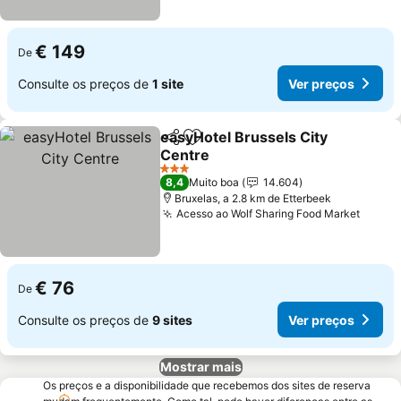
€ 149
De
Consulte os preços de
1 site
Ver preços
easyHotel Brussels City
Partilhar
Adicionar aos favoritos
Centre
Ver preços
3 Estrelas
8,4
Muito boa
14.604
Bruxelas, a 2.8 km de Etterbeek
Acesso ao Wolf Sharing Food Market
Ver p
€ 76
De
Consulte os preços de
9 sites
Ver preços
Mostrar mais
Os preços e a disponibilidade que recebemos dos sites de reserva