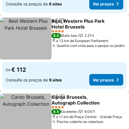
Consulte os preços de
6 sites
Ver preços
Best Western Plus Park
Partilhar
Adicionar aos favoritos
Hotel Brussels
Ver preços
4 Estrelas
8,0
Muito boa
2.211
a 1.5 km de European Parliament
Quartos com vista para o parque ou jardim
Ve
€ 112
De
Consulte os preços de
9 sites
Ver preços
Cardo Brussels,
Partilhar
Adicionar aos favoritos
Autograph Collection
Ver preços
4 Estrelas
8,5
Excelente
9.047
a 1.1 km de Praça Central - Grande Praça
Piscina coberta na cobertura
Ver preços