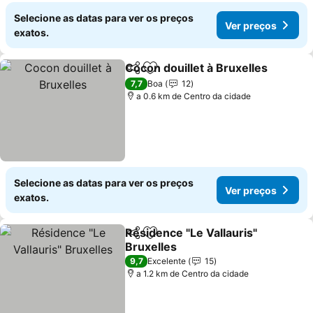
Selecione as datas para ver os preços
Ver preços
exatos.
Cocon douillet à Bruxelles
Partilhar
Adicionar aos favoritos
7,7
Boa
12
a 0.6 km de Centro da cidade
Selecione as datas para ver os preços
Ver preços
exatos.
Résidence "Le Vallauris"
Partilhar
Adicionar aos favoritos
Bruxelles
Ver preços
9,7
Excelente
15
a 1.2 km de Centro da cidade