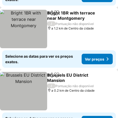
Bright 1BR with terrace
Partilhar
Adicionar aos favoritos
near Montgomery
Ver preços
/
Pontuação não disponível
a 1.2 km de Centro da cidade
Selecione as datas para ver os preços
Ver preços
exatos.
Brussels EU District
Partilhar
Adicionar aos favoritos
Mansion
Ver preços
/
Pontuação não disponível
a 0.2 km de Centro da cidade