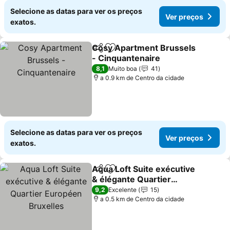
Selecione as datas para ver os preços
Ver preços
exatos.
Cosy Apartment Brussels
Partilhar
Adicionar aos favoritos
- Cinquantenaire
Ver preços
8,1
Muito boa
41
a 0.9 km de Centro da cidade
Selecione as datas para ver os preços
Ver preços
exatos.
Aqua Loft Suite exécutive
Partilhar
Adicionar aos favoritos
& élégante Quartier
Européen Bruxelles
Ver preços
9,2
Excelente
15
a 0.5 km de Centro da cidade