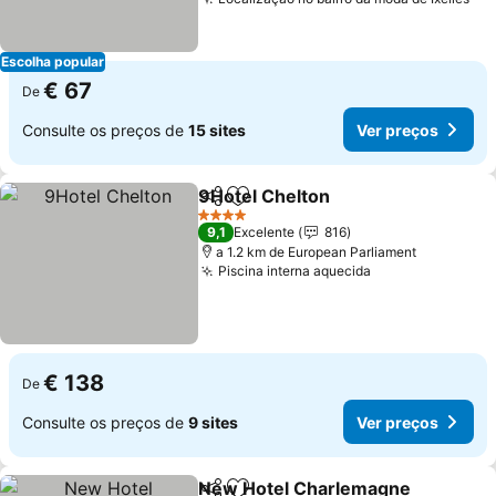
Ver
Escolha popular
€ 67
De
Consulte os preços de
15 sites
Ver preços
9Hotel Chelton
Partilhar
Adicionar aos favoritos
Ver preços
4 Estrelas
9,1
Excelente
816
a 1.2 km de European Parliament
Piscina interna aquecida
Ver preços
€ 138
De
Consulte os preços de
9 sites
Ver preços
New Hotel Charlemagne