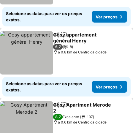
Selecione as datas para ver os preços
Ver preços
exatos.
Cosy appartement
Partilhar
Adicionar aos favoritos
général Henry
Ver preços
6,7
8
a 0.8 km de Centro da cidade
Selecione as datas para ver os preços
Ver preços
exatos.
Cosy Apartment Merode
Partilhar
Adicionar aos favoritos
2
Ver preços
8,7
Excelente
197
a 0.6 km de Centro da cidade