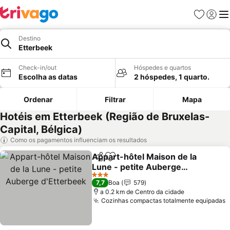
Favoritos
Iniciar
Me
Destino
Etterbeek
Check-in/out
Hóspedes e quartos
Escolha as datas
2 hóspedes, 1 quarto.
Ordenar
Filtrar
Mapa
Hotéis em Etterbeek (Região de Bruxelas-
Capital, Bélgica)
Como os pagamentos influenciam os resultados
Appart-hôtel Maison de la
Partilhar
Adicionar aos favoritos
Lune - petite Auberge
d'Etterbeek
Ver preços
3 Estrelas
7,7
Boa
579
a 0.2 km de Centro da cidade
Cozinhas compactas totalmente equipadas
V