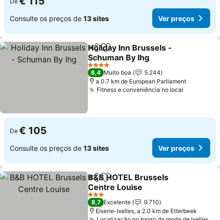
€ 115
De
Consulte os preços de
13 sites
Ver preços
Holiday Inn Brussels -
Partilhar
Adicionar aos favoritos
Schuman By Ihg
Ver preços
4 Estrelas
8,4
Muito boa
5.244
a 0.7 km de European Parliament
Fitness e conveniência no local
Ver preço
€ 105
De
Consulte os preços de
13 sites
Ver preços
B&B HOTEL Brussels
Partilhar
Adicionar aos favoritos
Centre Louise
Ver preços
3 Estrelas
8,7
Excelente
9.710
Elsene-Ixelles, a 2.0 km de Etterbeek
Localização no bairro da moda de Ixelles