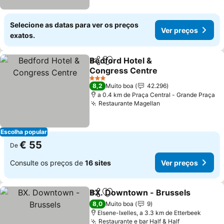
Selecione as datas para ver os preços
Ver preços
exatos.
Bedford Hotel &
Partilhar
Adicionar aos favoritos
Congress Centre
Ver preços
3 Estrelas
8,2
Muito boa
42.296
a 0.4 km de Praça Central - Grande Praça
Restaurante Magellan
Ver preços
Escolha popular
€ 55
De
Consulte os preços de
16 sites
Ver preços
BX. Downtown - Brussels
Partilhar
Adicionar aos favoritos
8,0
Muito boa
9
Elsene-Ixelles, a 3.3 km de Etterbeek
Restaurante e bar Half & Half
Ver preços