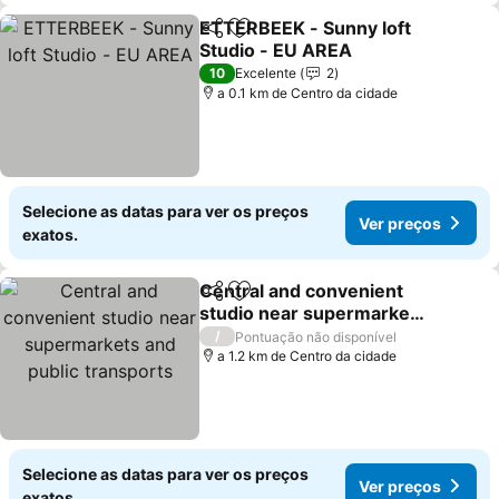
ETTERBEEK - Sunny loft
Partilhar
Adicionar aos favoritos
Studio - EU AREA
Ver preços
10
Excelente
2
a 0.1 km de Centro da cidade
Selecione as datas para ver os preços
Ver preços
exatos.
Central and convenient
Partilhar
Adicionar aos favoritos
studio near supermarkets
and public transports
Ver preços
/
Pontuação não disponível
a 1.2 km de Centro da cidade
Selecione as datas para ver os preços
Ver preços
exatos.