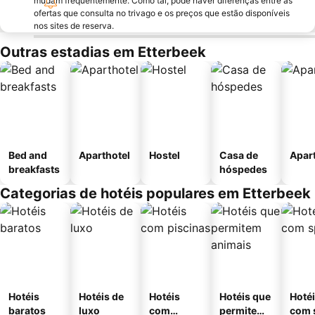
mudam frequentemente. Como tal, pode haver diferenças entre as
ofertas que consulta no trivago e os preços que estão disponíveis
nos sites de reserva.
Outras estadias em Etterbeek
Bed and
Aparthotel
Hostel
Casa de
Apar
breakfasts
hóspedes
Categorias de hotéis populares em Etterbeek
Hotéis
Hotéis de
Hotéis
Hotéis que
Hoté
baratos
luxo
com
permitem
com 