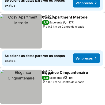
Selecione as datas para ver os preços
Ver preços
exatos.
Cosy Apartment Merode
Partilhar
Adicionar aos favoritos
V
8,5
Excelente
177
a 0.6 km de Centro da cidade
Selecione as datas para ver os preços
Ver preços
exatos.
Élégance Cinquantenaire
Partilhar
Adicionar aos favoritos
V
8,8
Excelente
19
a 0.6 km de Centro da cidade