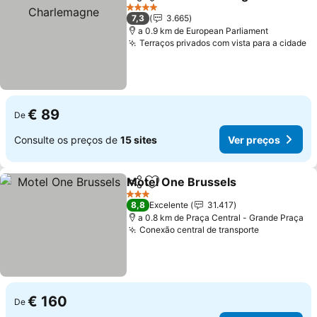
Partilhar
Adicionar aos favoritos
V
4 Estrelas
7,3
3.665
a 0.9 km de European Parliament
Terraços privados com vista para a cidade
V
€ 89
De
Consulte os preços de
15 sites
Ver preços
Motel One Brussels
Partilhar
Adicionar aos favoritos
Ver pr
3 Estrelas
8,8
Excelente
31.417
a 0.8 km de Praça Central - Grande Praça
Conexão central de transporte
Ver preços
€ 160
De