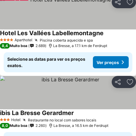
Partilhar
Ad
Hotel Les Vallées Labellemontagne
Aparthotel
Piscina coberta aquecida e spa
4 Estrelas
8,4
Muito boa
2.689
La Bresse, a 17.1 km de Ferdrupt
Selecione as datas para ver os preços
Ver preços
exatos.
Partilhar
Ad
ibis La Bresse Gerardmer
Hotel
Restaurante no local com sabores locais
3 Estrelas
8,0
Muito boa
2.260
La Bresse, a 16.5 km de Ferdrupt