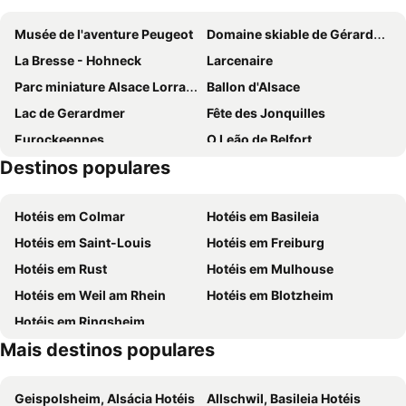
Musée de l'aventure Peugeot
Domaine skiable de Gérardmer
La Bresse - Hohneck
Larcenaire
Parc miniature Alsace Lorraine
Ballon d'Alsace
Lac de Gerardmer
Fête des Jonquilles
Eurockeennes
O Leão de Belfort
Destinos populares
La Roseraie
Jardin médiéval du château
Marché de Noël
Cidadela de Belfort
Hotéis em Colmar
Hotéis em Basileia
Hotéis em Saint-Louis
Hotéis em Freiburg
Hotéis em Rust
Hotéis em Mulhouse
Hotéis em Weil am Rhein
Hotéis em Blotzheim
Hotéis em Ringsheim
Mais destinos populares
Geispolsheim, Alsácia Hotéis
Allschwil, Basileia Hotéis