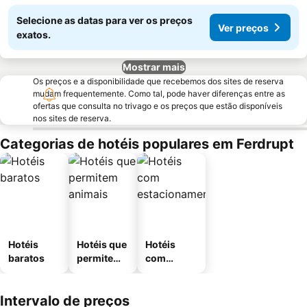
Selecione as datas para ver os preços
Ver preços
exatos.
Mostrar mais
Os preços e a disponibilidade que recebemos dos sites de reserva
mudam frequentemente. Como tal, pode haver diferenças entre as
ofertas que consulta no trivago e os preços que estão disponíveis
nos sites de reserva.
Categorias de hotéis populares em Ferdrupt
Hotéis
Hotéis que
Hotéis
baratos
permitem
com
animais
estaciona
mento
Intervalo de preços