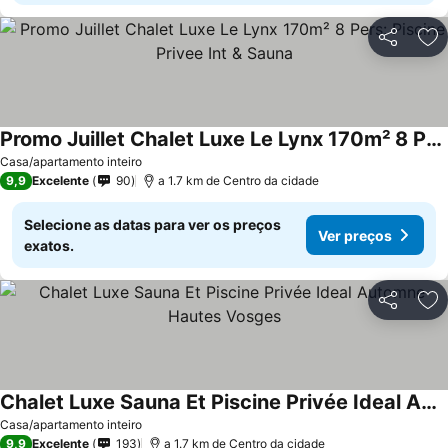
Partilhar
Ad
Promo Juillet Chalet Luxe Le Lynx 170m² 8 Pers: Piscine Privee Int & Sauna
Casa/apartamento inteiro
9,9
Excelente
90
a 1.7 km de Centro da cidade
Selecione as datas para ver os preços
Ver preços
exatos.
Partilhar
Ad
Chalet Luxe Sauna Et Piscine Privée Ideal Automne Hautes Vosges
Casa/apartamento inteiro
9,9
Excelente
193
a 1.7 km de Centro da cidade