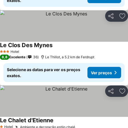
exatos.
Partilhar
Ad
Le Clos Des Mynes
Hotel
3 Estrelas
8,8
Excelente
36
Le Thillot, a 5.2 km de Ferdrupt
Selecione as datas para ver os preços
Ver preços
exatos.
Partilhar
Ad
Le Chalet d'Etienne
Hotel
Ambiente e decoração estilo chalé