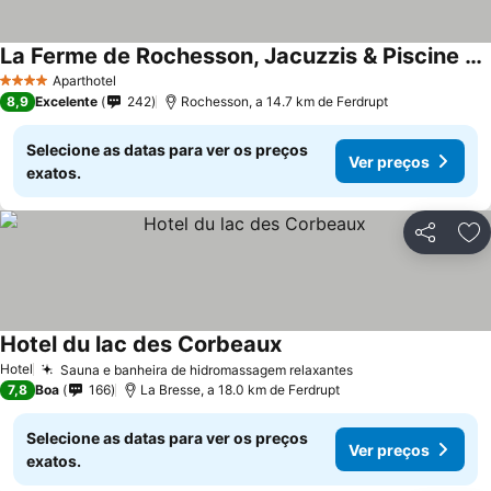
La Ferme de Rochesson, Jacuzzis & Piscine commune
Aparthotel
4 Estrelas
8,9
Excelente
242
Rochesson, a 14.7 km de Ferdrupt
Selecione as datas para ver os preços
Ver preços
exatos.
Partilhar
Ad
Hotel du lac des Corbeaux
Hotel
Sauna e banheira de hidromassagem relaxantes
7,8
Boa
166
La Bresse, a 18.0 km de Ferdrupt
Selecione as datas para ver os preços
Ver preços
exatos.