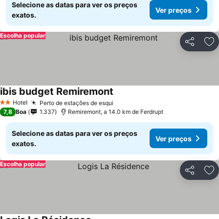
Selecione as datas para ver os preços
Ver preços
exatos.
Escolha popular
Partilhar
Ad
ibis budget Remiremont
Hotel
Perto de estações de esqui
2 Estrelas
7,8
Boa
1.337
Remiremont, a 14.0 km de Ferdrupt
Selecione as datas para ver os preços
Ver preços
exatos.
Escolha popular
Partilhar
Ad