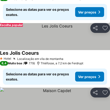
Selecione as datas para ver os preços
Ver preços
exatos.
Escolha popular
Partilhar
Ad
Les Jolis Coeurs
Hotel
Localização em vila de montanha
1 Estrelas
8,4
Muito boa
779
Thiéfosse, a 7.2 km de Ferdrupt
Selecione as datas para ver os preços
Ver preços
exatos.
Partilhar
Ad