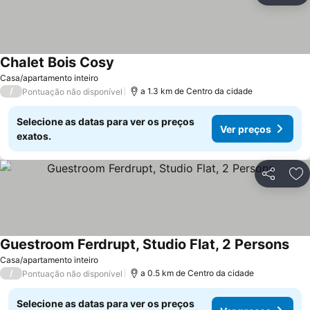
Chalet Bois Cosy
Casa/apartamento inteiro
/
a 1.3 km de Centro da cidade
Pontuação não disponível
Selecione as datas para ver os preços
Ver preços
exatos.
Partilhar
Ad
Guestroom Ferdrupt, Studio Flat, 2 Persons
Casa/apartamento inteiro
/
a 0.5 km de Centro da cidade
Pontuação não disponível
Selecione as datas para ver os preços