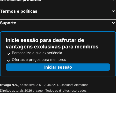
Estrasburgo, Alsácia Hotéis
Bordéus, Aquitânia Hotéis
Montévrain, França Hotéis
Serris, França Hotéis
Termos e políticas
Colmar, Alsácia Hotéis
Magny le Hongre, França Hotéis
Suporte
Inicie sessão para desfrutar de
vantagens exclusivas para membros
Personalize a sua experiência
Ofertas e preços para membros
Iniciar sessão
trivago N.V.
, Kesselstraße 5 – 7, 40221 Düsseldorf, Alemanha
Direitos autorais 2026 trivago | Todos os direitos reservados.