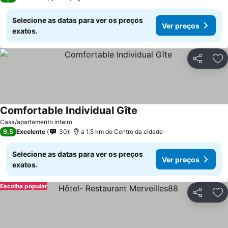
Selecione as datas para ver os preços
Ver preços
exatos.
Partilhar
Ad
Comfortable Individual Gîte
Casa/apartamento inteiro
9,5
Excelente
30
a 1.5 km de Centro da cidade
Selecione as datas para ver os preços
Ver preços
exatos.
Escolha popular
Partilhar
Ad