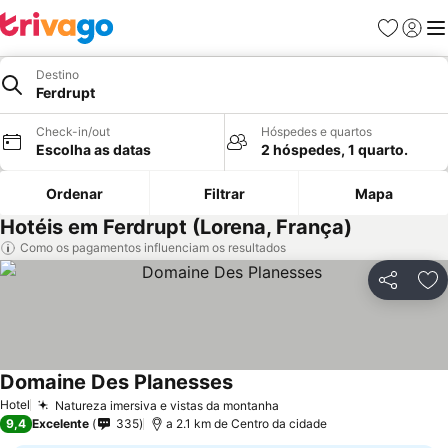
Favoritos
Iniciar
Me
Destino
Ferdrupt
Check-in/out
Hóspedes e quartos
Escolha as datas
2 hóspedes, 1 quarto.
Ordenar
Filtrar
Mapa
Hotéis em Ferdrupt (Lorena, França)
Como os pagamentos influenciam os resultados
Partilhar
Ad
Domaine Des Planesses
Hotel
Natureza imersiva e vistas da montanha
9,4
Excelente
335
a 2.1 km de Centro da cidade