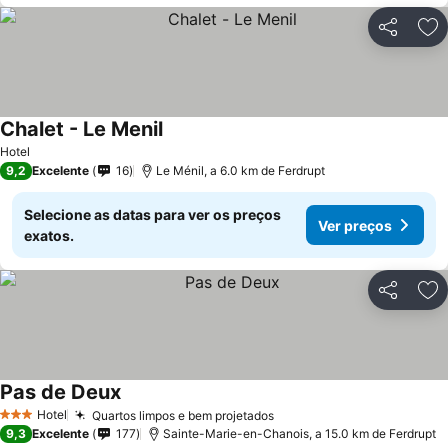
Partilhar
Ad
Chalet - Le Menil
Hotel
9,2
Excelente
16
Le Ménil, a 6.0 km de Ferdrupt
Selecione as datas para ver os preços
Ver preços
exatos.
Partilhar
Ad
Pas de Deux
Hotel
Quartos limpos e bem projetados
3 Estrelas
9,3
Excelente
177
Sainte-Marie-en-Chanois, a 15.0 km de Ferdrupt