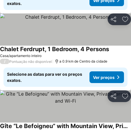
Ver preços
exatos.
Partilhar
Ad
Chalet Ferdrupt, 1 Bedroom, 4 Persons
Casa/apartamento inteiro
/
a 0.9 km de Centro da cidade
Pontuação não disponível
Selecione as datas para ver os preços
Ver preços
exatos.
Partilhar
Ad
Gîte “Le Befoigneu” with Mountain View, Private Terrace and Wi-Fi