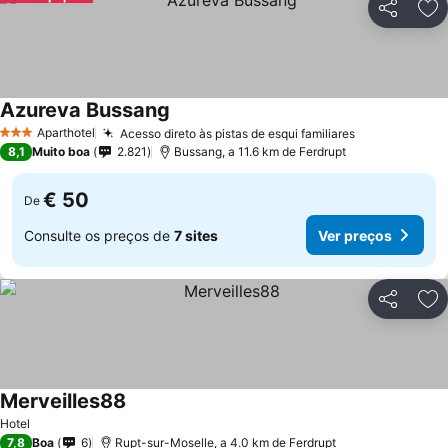
Partilhar
Ad
Azureva Bussang
Aparthotel
Acesso direto às pistas de esqui familiares
3 Estrelas
8,1
Muito boa
2.821
Bussang, a 11.6 km de Ferdrupt
€ 50
De
Consulte os preços de
7 sites
Ver preços
Partilhar
Ad
Merveilles88
Hotel
7,8
Boa
6
Rupt-sur-Moselle, a 4.0 km de Ferdrupt