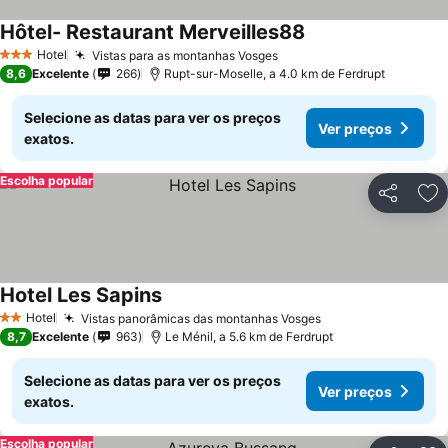
Hôtel- Restaurant Merveilles88
Hotel
Vistas para as montanhas Vosges
3 Estrelas
8,6
Excelente
266
Rupt-sur-Moselle, a 4.0 km de Ferdrupt
Selecione as datas para ver os preços
Ver preços
exatos.
Escolha popular
Partilhar
Ad
Hotel Les Sapins
Hotel
Vistas panorâmicas das montanhas Vosges
2 Estrelas
8,7
Excelente
963
Le Ménil, a 5.6 km de Ferdrupt
Selecione as datas para ver os preços
Ver preços
exatos.
Escolha popular