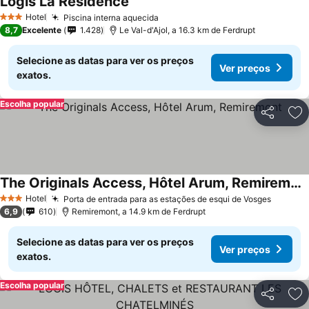
Logis La Résidence
Hotel
Piscina interna aquecida
3 Estrelas
8,7
Excelente
1.428
Le Val-d'Ajol, a 16.3 km de Ferdrupt
Selecione as datas para ver os preços
Ver preços
exatos.
Escolha popular
Partilhar
Ad
The Originals Access, Hôtel Arum, Remiremont
Hotel
Porta de entrada para as estações de esqui de Vosges
3 Estrelas
6,9
610
Remiremont, a 14.9 km de Ferdrupt
Selecione as datas para ver os preços
Ver preços
exatos.
Escolha popular
Partilhar
Ad