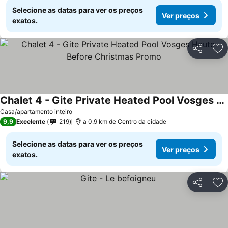
Selecione as datas para ver os preços
Ver preços
exatos.
Partilhar
Ad
Chalet 4 - Gite Private Heated Pool Vosges Haute Before Christmas Promo
Casa/apartamento inteiro
9,9
Excelente
219
a 0.9 km de Centro da cidade
Selecione as datas para ver os preços
Ver preços
exatos.
Partilhar
Ad