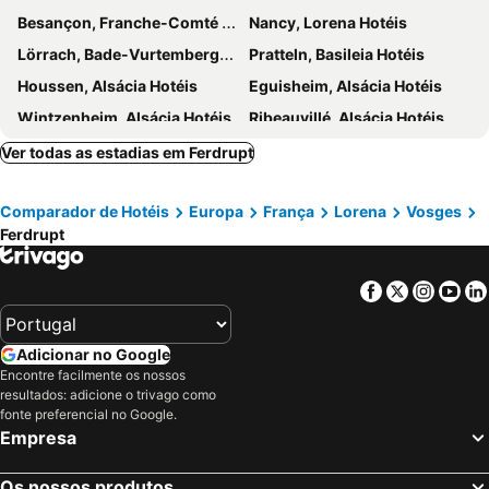
Besançon, Franche-Comté Hotéis
Nancy, Lorena Hotéis
Lörrach, Bade-Vurtemberga Hotéis
Pratteln, Basileia Hotéis
Houssen, Alsácia Hotéis
Eguisheim, Alsácia Hotéis
Wintzenheim, Alsácia Hotéis
Ribeauvillé, Alsácia Hotéis
Sausheim, Alsácia Hotéis
Kappel-Grafenhausen, Bade-Vurtemberga Hotéis
Ver todas as estadias em Ferdrupt
La Chaux-de-Fonds, Neuenburg Hotéis
Sélestat, Alsácia Hotéis
Comparador de Hotéis
Europa
França
Lorena
Vosges
Ettenheim, Bade-Vurtemberga Hotéis
Horbourg-Wihr, Alsácia Hotéis
Ferdrupt
Belfort, Franche-Comté Hotéis
Grenzach-Wyhlen, Bade-Vurtemberga Hotéis
Hésingue, Alsácia Hotéis
Obernai, Alsácia Hotéis
Facebook
Twitter
Insta
Yo
Luxemburgo Cidade, Hotéis
Bettembourg, Hotéis
Esch-sur-Alzette, Hotéis
Roeser, Hotéis
Adicionar no Google
Niederanven, Hotéis
Reckange-sur-Mess, Hotéis
Encontre facilmente os nossos
resultados: adicione o trivago como
Metz, Lorena Hotéis
Bascharage, Hotéis
fonte preferencial no Google.
Arlon, Valónia Hotéis
Paris, França Hotéis
Empresa
Nice, Provença-Alpes-Costa Azul Hotéis
Coupvray, França Hotéis
Os nossos produtos