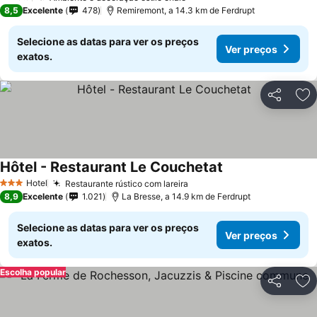
1 Estrelas
8,5
Excelente
478
Remiremont, a 14.3 km de Ferdrupt
Selecione as datas para ver os preços
Ver preços
exatos.
Partilhar
Ad
Hôtel - Restaurant Le Couchetat
Hotel
Restaurante rústico com lareira
3 Estrelas
8,9
Excelente
1.021
La Bresse, a 14.9 km de Ferdrupt
Selecione as datas para ver os preços
Ver preços
exatos.
Escolha popular
Partilhar
Ad