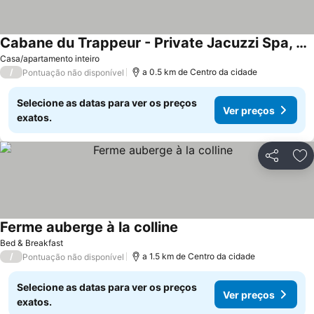
Cabane du Trappeur - Private Jacuzzi Spa, panoramic terrace & nature
Casa/apartamento inteiro
/
a 0.5 km de Centro da cidade
Pontuação não disponível
Selecione as datas para ver os preços
Ver preços
exatos.
Partilhar
Ad
Ferme auberge à la colline
Bed & Breakfast
/
a 1.5 km de Centro da cidade
Pontuação não disponível
Selecione as datas para ver os preços
Ver preços
exatos.