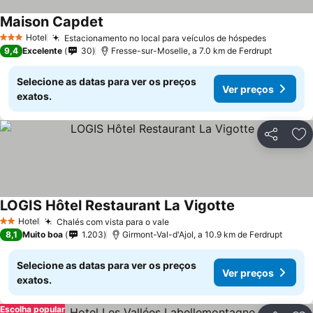
Maison Capdet
Hotel
Estacionamento no local para veículos de hóspedes
3 Estrelas
9,4
Excelente
30
Fresse-sur-Moselle, a 7.0 km de Ferdrupt
Selecione as datas para ver os preços
Ver preços
exatos.
Partilhar
Ad
LOGIS Hôtel Restaurant La Vigotte
Hotel
Chalés com vista para o vale
2 Estrelas
8,1
Muito boa
1.203
Girmont-Val-d'Ajol, a 10.9 km de Ferdrupt
Selecione as datas para ver os preços
Ver preços
exatos.
Escolha popular