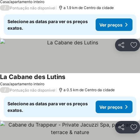
Casa/apartamento inteiro
/
a 1.9 km de Centro da cidade
Pontuação não disponível
Selecione as datas para ver os preços
Ver preços
exatos.
Partilhar
Ad
La Cabane des Lutins
Casa/apartamento inteiro
/
a 0.5 km de Centro da cidade
Pontuação não disponível
Selecione as datas para ver os preços
Ver preços
exatos.
Partilhar
Ad