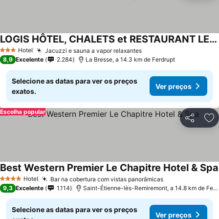
LOGIS HÔTEL, CHALETS et RESTAURANT LES CHATELMINÉS
Hotel
Jacuzzi e sauna a vapor relaxantes
3 Estrelas
8,9
Excelente
2.284
La Bresse, a 14.3 km de Ferdrupt
Selecione as datas para ver os preços
Ver preços
exatos.
Escolha popular
Partilhar
Ad
Best Western Premier Le Chapitre Hotel & Spa
Hotel
Bar na cobertura com vistas panorâmicas
4 Estrelas
9,3
Excelente
1.114
Saint-Étienne-lès-Remiremont, a 14.8 km de Ferdrupt
Selecione as datas para ver os preços
Ver preços