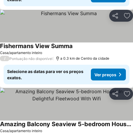
Partilhar
Ad
Fishermans View Summa
Casa/apartamento inteiro
/
a 0.3 km de Centro da cidade
Pontuação não disponível
Selecione as datas para ver os preços
Ver preços
exatos.
Partilhar
Ad
Amazing Balcony Seaview 5-bedroom House In Delightful Fleetwood With Wifi
Casa/apartamento inteiro