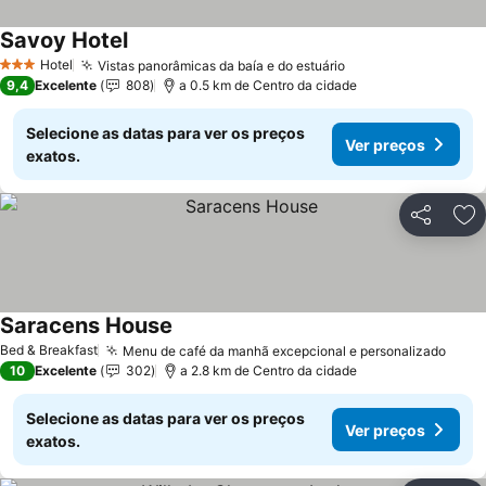
Savoy Hotel
Hotel
Vistas panorâmicas da baía e do estuário
3 Estrelas
9,4
Excelente
808
a 0.5 km de Centro da cidade
Selecione as datas para ver os preços
Ver preços
exatos.
Partilhar
Ad
Saracens House
Bed & Breakfast
Menu de café da manhã excepcional e personalizado
10
Excelente
302
a 2.8 km de Centro da cidade
Selecione as datas para ver os preços
Ver preços
exatos.