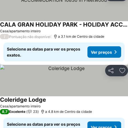
CALA GRAN HOLIDAY PARK - HOLIDAY ACCOMMODATION 10830 in Fleetwood
Casa/apartamento inteiro
/
a 3.1 km de Centro da cidade
Pontuação não disponível
Selecione as datas para ver os preços
Ver preços
exatos.
Partilhar
Ad
Coleridge Lodge
Casa/apartamento inteiro
8,7
Excelente
23
a 4.8 km de Centro da cidade
Selecione as datas para ver os preços
Ver preços