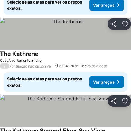
Selecione as datas para ver os preços
Ver preços
exatos.
Partilhar
Ad
The Kathrene
Casa/apartamento inteiro
/
a 0.4 km de Centro da cidade
Pontuação não disponível
Selecione as datas para ver os preços
Ver preços
exatos.
Partilhar
Ad
The Kathrene Second Floor Sea View