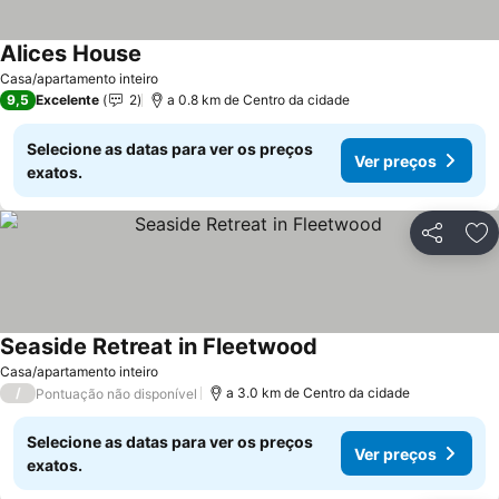
Alices House
Casa/apartamento inteiro
9,5
Excelente
2
a 0.8 km de Centro da cidade
Selecione as datas para ver os preços
Ver preços
exatos.
Partilhar
Ad
Seaside Retreat in Fleetwood
Casa/apartamento inteiro
/
a 3.0 km de Centro da cidade
Pontuação não disponível
Selecione as datas para ver os preços
Ver preços
exatos.