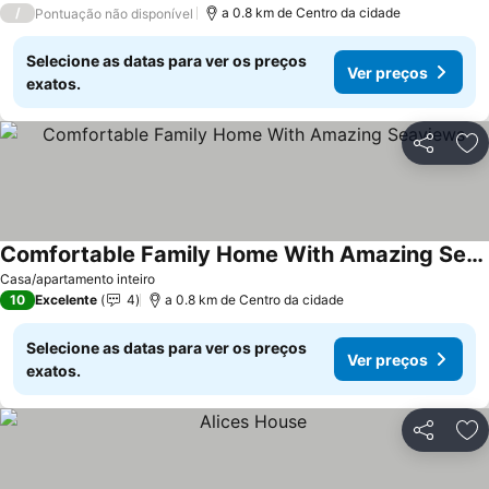
/
a 0.8 km de Centro da cidade
Pontuação não disponível
Selecione as datas para ver os preços
Ver preços
exatos.
Partilhar
Ad
Comfortable Family Home With Amazing Seaviews
Casa/apartamento inteiro
10
Excelente
4
a 0.8 km de Centro da cidade
Selecione as datas para ver os preços
Ver preços
exatos.
Partilhar
Ad