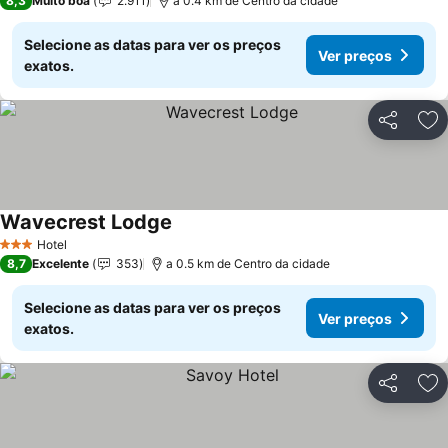
8,3
Muito boa
2.911
a 0.4 km de Centro da cidade
Selecione as datas para ver os preços
Ver preços
exatos.
Partilhar
Ad
Wavecrest Lodge
Hotel
3 Estrelas
8,7
Excelente
353
a 0.5 km de Centro da cidade
Selecione as datas para ver os preços
Ver preços
exatos.
Partilhar
Ad