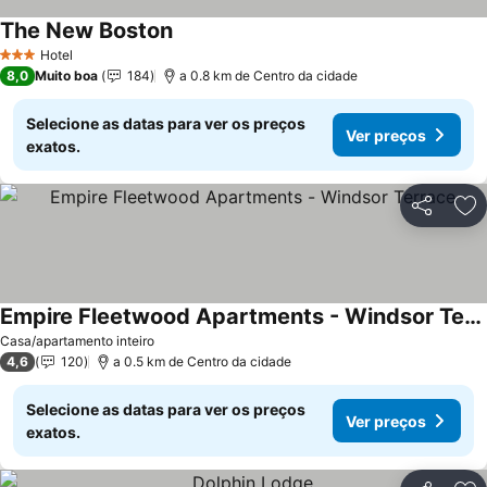
The New Boston
Hotel
3 Estrelas
8,0
Muito boa
184
a 0.8 km de Centro da cidade
Selecione as datas para ver os preços
Ver preços
exatos.
Partilhar
Ad
Empire Fleetwood Apartments - Windsor Terrace
Casa/apartamento inteiro
4,6
120
a 0.5 km de Centro da cidade
Selecione as datas para ver os preços
Ver preços
exatos.