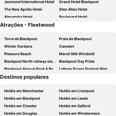
Jesmond International Hotel
Grand Hotel Blackpool
The New Apollo Hotel
Glen Allan Hotel
Alexandra Hotel
Boulevard Hotel
Atrações - Fleetwood
Travelodge Lytham St Annes
Premier Inn Blackpool - Bispham
Doric Hotel
Pinnacle Hotel & Suites formerly Jean Martyn Hotel Near Central Blackpool, Near Beach & Attractions
Torre de Blackpool
Praia de Blackpool
The President Hotel
Bluewaters Hotel, Blackpool North Promenade
Winter Gardens
Camelot
The B & B Blackpool
The Garnett Hotel
Pleasure Beach
Marsh Mill Windmill
Holiday Inn Blackpool By Ihg
Comfort Inn Blackpool Gresham
Blackpool North railway station
Blackpool Gay Pride
The Oak Lea Hotel
The Lawton Hotel
Blackpool Annual Rock & Roll Weekend
Lytham Proms Festival Weekend
Fern Villa Hotel
Belroy Hotel
Destinos populares
Blackpool Illuminations
Festival of Hair and Beauty
Barrons Hotel
Glendor Hotel
Blackpool Zoo
Igreja de São João
The Cumbrian Hotel
Westholme Hotel
Hotéis em Manchester
Hotéis em Liverpool
Blackpool Model Village and Gardens
Hornby Castle
The Laurels
Honley Hotel
Hotéis em Blackpool
Hotéis em Leeds
Blackpool Sealife Centre
Blackpool Dance Festival
Dunromin Hotel
Lyndene Hotel
Hotéis em Chester
Hotéis em Salford
Pleasureland
Haigh Windmill
The Gables
The Sands Hotel
Hotéis em Douglas
Hotéis em Windermere
Aintree
Holmeleigh Hotel
Henson Hotel