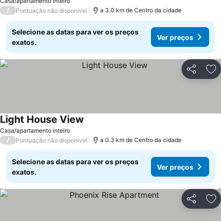
Casa/apartamento inteiro
/
a 3.0 km de Centro da cidade
Pontuação não disponível
Selecione as datas para ver os preços
Ver preços
exatos.
Partilhar
Ad
Light House View
Casa/apartamento inteiro
/
a 0.3 km de Centro da cidade
Pontuação não disponível
Selecione as datas para ver os preços
Ver preços
exatos.
Partilhar
Ad