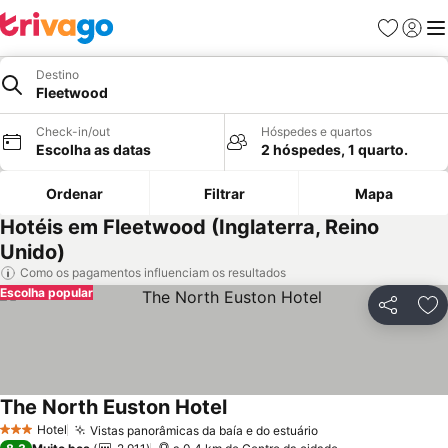
Favoritos
Iniciar
Me
Destino
Fleetwood
Check-in/out
Hóspedes e quartos
Escolha as datas
2 hóspedes, 1 quarto.
Ordenar
Filtrar
Mapa
Hotéis em Fleetwood (Inglaterra, Reino
Unido)
Como os pagamentos influenciam os resultados
Escolha popular
Partilhar
Ad
The North Euston Hotel
Hotel
Vistas panorâmicas da baía e do estuário
3 Estrelas