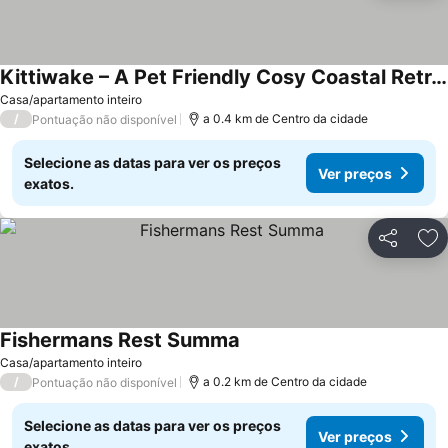
Kittiwake – A Pet Friendly Cosy Coastal Retreat
Casa/apartamento inteiro
/
a 0.4 km de Centro da cidade
Pontuação não disponível
Selecione as datas para ver os preços
Ver preços
exatos.
Partilhar
Ad
Fishermans Rest Summa
Casa/apartamento inteiro
/
a 0.2 km de Centro da cidade
Pontuação não disponível
Selecione as datas para ver os preços
Ver preços
exatos.