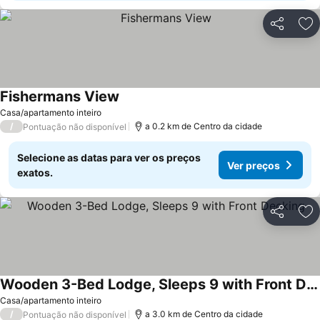
Partilhar
Ad
Fishermans View
Casa/apartamento inteiro
/
a 0.2 km de Centro da cidade
Pontuação não disponível
Selecione as datas para ver os preços
Ver preços
exatos.
Partilhar
Ad
Wooden 3-Bed Lodge, Sleeps 9 with Front Decking
Casa/apartamento inteiro
/
a 3.0 km de Centro da cidade
Pontuação não disponível