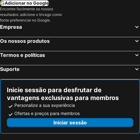
Nottingham, Inglaterra Hotéis
Leicester, Inglaterra Hotéis
Adicionar no Google
Encontre facilmente os nossos
Peterborough, Inglaterra Hotéis
Watford, Inglaterra Hotéis
resultados: adicione o trivago como
Milton Keynes, Inglaterra Hotéis
Londres, Inglaterra Hotéis
fonte preferencial no Google.
Empresa
Edimburgo, Escócia Hotéis
Manchester, Inglaterra Hotéis
Liverpool, Inglaterra Hotéis
Glasgow, Escócia Hotéis
Os nossos produtos
Hounslow, Inglaterra Hotéis
Bristol, Inglaterra Hotéis
Termos e políticas
Inverness, Escócia Hotéis
Suporte
Inicie sessão para desfrutar de
vantagens exclusivas para membros
Personalize a sua experiência
Ofertas e preços para membros
Iniciar sessão