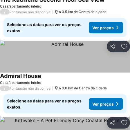
Casa/apartamento inteiro
/
a 0.5 km de Centro da cidade
Pontuação não disponível
Selecione as datas para ver os preços
Ver preços
exatos.
Partilhar
Ad
Admiral House
Casa/apartamento inteiro
/
a 0.0 km de Centro da cidade
Pontuação não disponível
Selecione as datas para ver os preços
Ver preços
exatos.
Partilhar
Ad