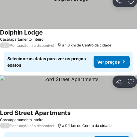
Partilhar
Ad
Dolphin Lodge
Casa/apartamento inteiro
/
a 1.8 km de Centro da cidade
Pontuação não disponível
Selecione as datas para ver os preços
Ver preços
exatos.
Partilhar
Ad
Lord Street Apartments
Casa/apartamento inteiro
/
a 0.1 km de Centro da cidade
Pontuação não disponível