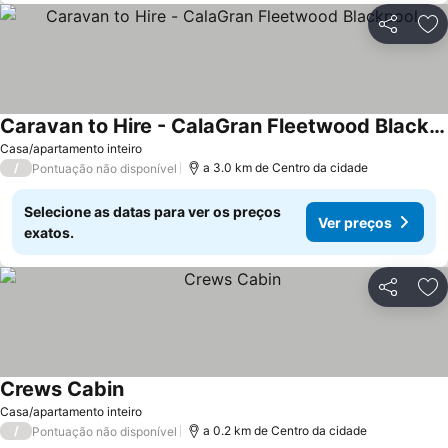
Partilhar
Ad
Caravan to Hire - CalaGran Fleetwood Blackpool
Casa/apartamento inteiro
/
a 3.0 km de Centro da cidade
Pontuação não disponível
Selecione as datas para ver os preços
Ver preços
exatos.
Partilhar
Ad
Crews Cabin
Casa/apartamento inteiro
/
a 0.2 km de Centro da cidade
Pontuação não disponível