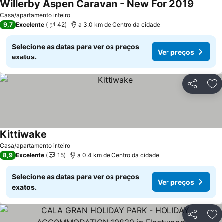
Willerby Aspen Caravan - New For 2019
Casa/apartamento inteiro
9,7
Excelente
42
a 3.0 km de Centro da cidade
Selecione as datas para ver os preços
Ver preços
exatos.
Partilhar
Ad
Kittiwake
Casa/apartamento inteiro
8,9
Excelente
15
a 0.4 km de Centro da cidade
Selecione as datas para ver os preços
Ver preços
exatos.
Partilhar
Ad