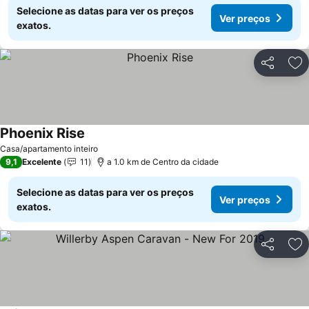
Selecione as datas para ver os preços
Ver preços
exatos.
Partilhar
Ad
Phoenix Rise
Casa/apartamento inteiro
9,1
Excelente
11
a 1.0 km de Centro da cidade
Selecione as datas para ver os preços
Ver preços
exatos.
Partilhar
Ad