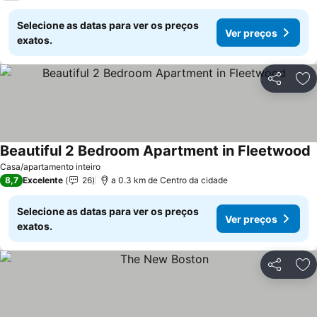
Selecione as datas para ver os preços
Ver preços
exatos.
Partilhar
Ad
Beautiful 2 Bedroom Apartment in Fleetwood
Casa/apartamento inteiro
8,7
Excelente
26
a 0.3 km de Centro da cidade
Selecione as datas para ver os preços
Ver preços
exatos.
Partilhar
Ad