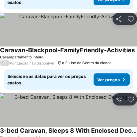
exatos.
Partilhar
Ad
Caravan-Blackpool-FamilyFriendly-Activities
Casa/apartamento inteiro
/
a 3.1 km de Centro da cidade
Pontuação não disponível
Selecione as datas para ver os preços
Ver preços
exatos.
Partilhar
Ad
3-bed Caravan, Sleeps 8 With Enclosed Decking