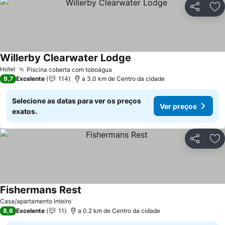
Partilhar
Ad
Willerby Clearwater Lodge
Hotel
Piscina coberta com toboágua
9,7
Excelente
114
a 3.0 km de Centro da cidade
Selecione as datas para ver os preços
Ver preços
exatos.
Partilhar
Ad
Fishermans Rest
Casa/apartamento inteiro
8,6
Excelente
11
a 0.2 km de Centro da cidade