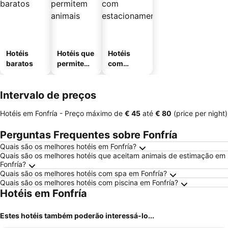
Hotéis
Hotéis que
Hotéis
baratos
permitem
com
animais
estaciona
mento
Intervalo de preços
Hotéis em Fonfría -
Preço máximo
de
‎€ 45
até
‎€ 80
(price per night)
Perguntas Frequentes sobre Fonfría
Quais são os melhores hotéis em Fonfría?
Quais são os melhores hotéis que aceitam animais de estimação em
Fonfría?
Quais são os melhores hotéis com spa em Fonfría?
Quais são os melhores hotéis com piscina em Fonfría?
Hotéis em Fonfría
Estes hotéis também poderão interessá-lo...