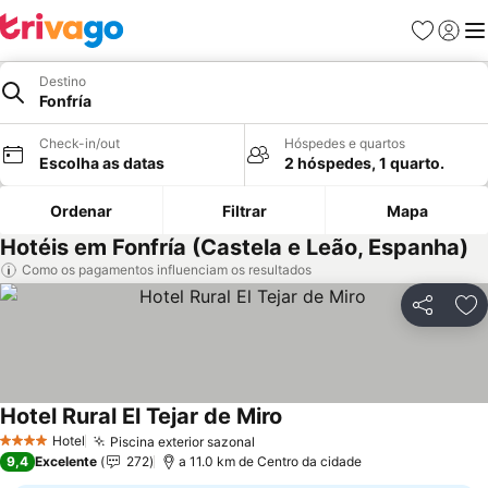
Favoritos
Iniciar
Me
Destino
Fonfría
Check-in/out
Hóspedes e quartos
Escolha as datas
2 hóspedes, 1 quarto.
Ordenar
Filtrar
Mapa
Hotéis em Fonfría (Castela e Leão, Espanha)
Como os pagamentos influenciam os resultados
Partilhar
Ad
Hotel Rural El Tejar de Miro
Hotel
Piscina exterior sazonal
4 Estrelas
9,4
Excelente
272
a 11.0 km de Centro da cidade