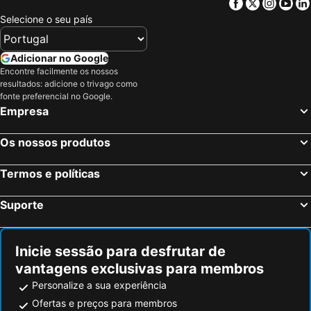
Facebook
Twitter
Insta
Yo
Burgos, Castela e Leão Hotéis
Valladolid, Castela e Leão Hotéis
Selecione o seu país
Palencia, Castela e Leão Hotéis
Aranda de Duero, Castela e Leão Hotéis
Villagonzalo Pedernales, Castela e Leão Hotéis
Arroyo de la Encomienda, Castela e Leão Hotéis
Adicionar no Google
Encontre facilmente os nossos
Penafiel, Castela e Leão Hotéis
La Lastrilla, Castela e Leão Hotéis
resultados: adicione o trivago como
Islantilla, Andaluzia Hotéis
Madrid, Madrid Hotéis
fonte preferencial no Google.
Empresa
Benidorm, Valência Hotéis
Sevilha, Andaluzia Hotéis
Barcelona, Catalunha Hotéis
Vigo, Galiza Hotéis
Os nossos produtos
Sangenjo, Galiza Hotéis
Isla Cristina, Andaluzia Hotéis
Termos e políticas
Isla Canela, Andaluzia Hotéis
Suporte
Inicie sessão para desfrutar de
vantagens exclusivas para membros
Personalize a sua experiência
Ofertas e preços para membros