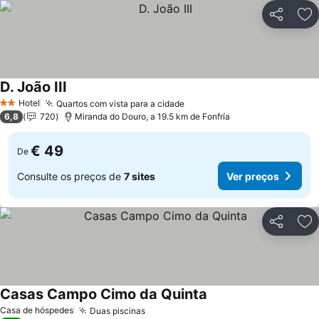
Partilhar
Ad
D. João III
Hotel
Quartos com vista para a cidade
2 Estrelas
6,8
720
Miranda do Douro, a 19.5 km de Fonfría
€ 49
De
Consulte os preços de
7 sites
Ver preços
Partilhar
Ad
Casas Campo Cimo da Quinta
Casa de hóspedes
Duas piscinas