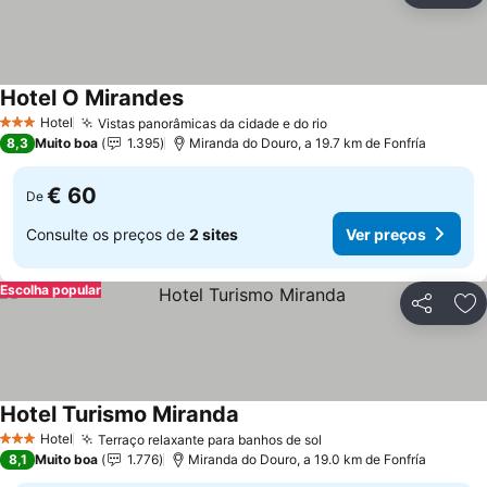
Hotel O Mirandes
Hotel
Vistas panorâmicas da cidade e do rio
3 Estrelas
8,3
Muito boa
1.395
Miranda do Douro, a 19.7 km de Fonfría
€ 60
De
Consulte os preços de
2 sites
Ver preços
Escolha popular
Partilhar
Ad
Hotel Turismo Miranda
Hotel
Terraço relaxante para banhos de sol
3 Estrelas
8,1
Muito boa
1.776
Miranda do Douro, a 19.0 km de Fonfría