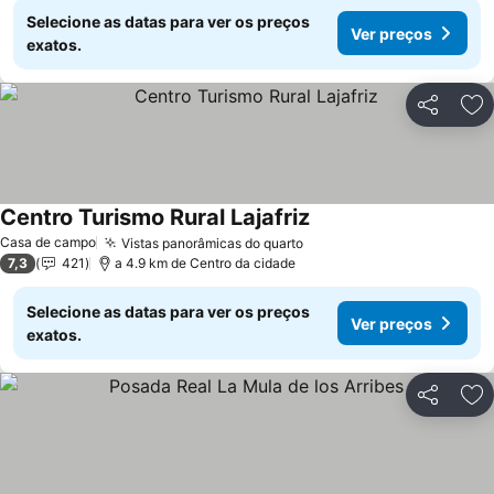
Selecione as datas para ver os preços
Ver preços
exatos.
Partilhar
Ad
Centro Turismo Rural Lajafriz
Casa de campo
Vistas panorâmicas do quarto
7,3
421
a 4.9 km de Centro da cidade
Selecione as datas para ver os preços
Ver preços
exatos.
Partilhar
Ad