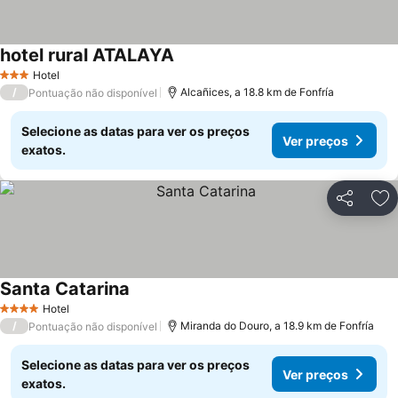
hotel rural ATALAYA
Hotel
3 Estrelas
/
Alcañices, a 18.8 km de Fonfría
Pontuação não disponível
Selecione as datas para ver os preços
Ver preços
exatos.
Partilhar
Ad
Santa Catarina
Hotel
4 Estrelas
/
Miranda do Douro, a 18.9 km de Fonfría
Pontuação não disponível
Selecione as datas para ver os preços
Ver preços
exatos.