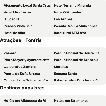
Alojamento Local Santa Cruz
Hotel Turismo Miranda
Hotel Mirafresno
Hotel O Mirandes
D. João III
Los Arribes
Pensao Vista Bela
Posada Real La Mula de los Arribes
Hotel de Alba
hotel rural ATALAYA
Atrações - Fonfría
Hotel Rural El Tejar de Miro
El Quinto Pino
Cabeço do Forte
Santa Catarina
Zamora
Parque Natural do Douro Internacional
Residencial do Planalto Mirandês
Plaza Mayor y Ayuntamiento
Parque Natural de Arribes del Duero
Catedral de Zamora
Murallas
Puerta de Doña Urraca
Semana Santa
Convento del Tránsito o Corpus Christi
Palacio de los Condes de Alba de Aliste
Destinos populares
Reserva de las Lagunas de Villafáfila
Puente de Piedra
Santa María
Hotéis em Alfândega da Fé
Hotéis em Salamanca