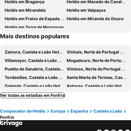
Hotéis em Bragança
Hotéis em Macedo de Cavaleiros
Hotéis em Mirandela
Hotéis em Valpaços
Hotéis em Freixo de Espada à Cinta
Hotéis em Miranda do Douro
Hotéis em Torre de Moncorvo
Mais destinos populares
Zamora, Castela e Leão Hotéis
Vinhais, Norte de Portugal Hotéis
Villamayor, Castela e Leão Hotéis
Mogadouro, Norte de Portugal Hotéis
Puebla de Sanabria, Castela e Leão Hotéis
Vimioso, Norte de Portugal Hotéis
Tordesillas, Castela e Leão Hotéis
Santa Marta de Tormes, Castela e Leão Hotéis
Galende, Castela e Leão Hotéis
Astorga, Castela e Leão Hotéis
Ledesma, Castela e Leão Hotéis
Calvarrasa de Abajo, Castela e Leão Hotéis
Ver todas as estadias em Fonfría
Aldeadávila de la Ribera, Castela e Leão Hotéis
Mozárbez, Castela e Leão Hotéis
Comparador de Hotéis
Europa
Espanha
Castela e Leão
Saucelle, Castela e Leão Hotéis
Benavente, Castela e Leão Hotéis
Fonfría
Moralina, Castela e Leão Hotéis
Pedrosillo el Ralo, Castela e Leão Hotéis
Pedralba de la Pradería, Castela e Leão Hotéis
La Mezquita, Galiza Hotéis