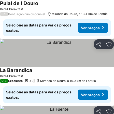
Puial de l Douro
Bed & Breakfast
/
Miranda do Douro, a 13.4 km de Fonfría
Pontuação não disponível
Selecione as datas para ver os preços
Ver preços
exatos.
Partilhar
Ad
La Barandica
Bed & Breakfast
9,3
Excelente
42
Miranda do Douro, a 19.0 km de Fonfría
Selecione as datas para ver os preços
Ver preços
exatos.
Partilhar
Ad