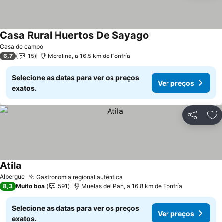
Casa Rural Huertos De Sayago
Casa de campo
6,7
15
Moralina, a 16.5 km de Fonfría
Selecione as datas para ver os preços
Ver preços
exatos.
Partilhar
Ad
Atila
Albergue
Gastronomia regional autêntica
8,3
Muito boa
591
Muelas del Pan, a 16.8 km de Fonfría
Selecione as datas para ver os preços
Ver preços
exatos.