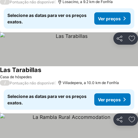
/
Losacino, a 9.2 km de Fonfría
Pontuação não disponível
Selecione as datas para ver os preços
Ver preços
exatos.
Partilhar
Ad
Las Tarabillas
Casa de hóspedes
/
Villadepera, a 10.0 km de Fonfría
Pontuação não disponível
Selecione as datas para ver os preços
Ver preços
exatos.
Partilhar
Ad