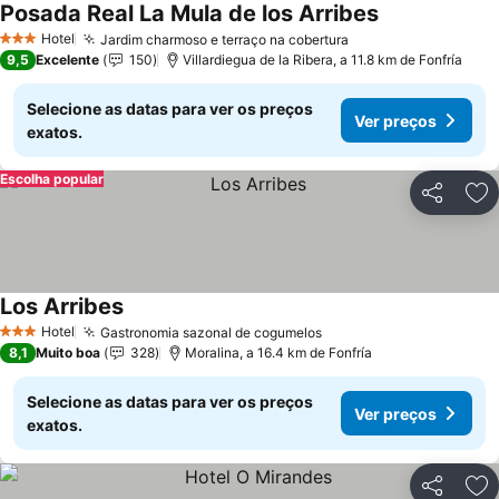
Posada Real La Mula de los Arribes
Hotel
Jardim charmoso e terraço na cobertura
3 Estrelas
9,5
Excelente
150
Villardiegua de la Ribera, a 11.8 km de Fonfría
Selecione as datas para ver os preços
Ver preços
exatos.
Escolha popular
Partilhar
Ad
Los Arribes
Hotel
Gastronomia sazonal de cogumelos
3 Estrelas
8,1
Muito boa
328
Moralina, a 16.4 km de Fonfría
Selecione as datas para ver os preços
Ver preços
exatos.
Partilhar
Ad