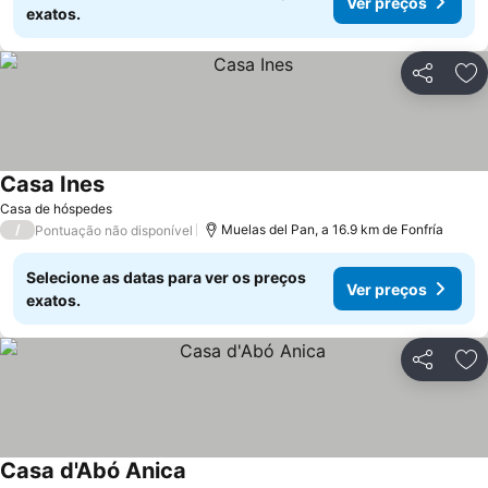
Ver preços
exatos.
Partilhar
Ad
Casa Ines
Casa de hóspedes
/
Muelas del Pan, a 16.9 km de Fonfría
Pontuação não disponível
Selecione as datas para ver os preços
Ver preços
exatos.
Partilhar
Ad
Casa d'Abó Anica