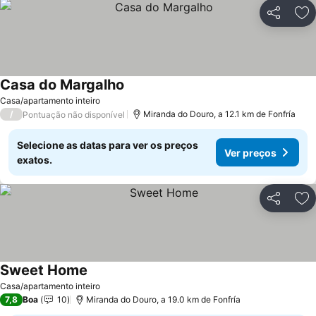
Partilhar
Ad
Casa do Margalho
Casa/apartamento inteiro
/
Miranda do Douro, a 12.1 km de Fonfría
Pontuação não disponível
Selecione as datas para ver os preços
Ver preços
exatos.
Partilhar
Ad
Sweet Home
Casa/apartamento inteiro
7,8
Boa
10
Miranda do Douro, a 19.0 km de Fonfría