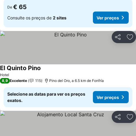
€ 65
De
Consulte os preços de
2 sites
Ver preços
Partilhar
Ad
El Quinto Pino
Hotel
8,9
Excelente
115
Pino del Oro, a 6.5 km de Fonfría
Selecione as datas para ver os preços
Ver preços
exatos.
Partilhar
Ad