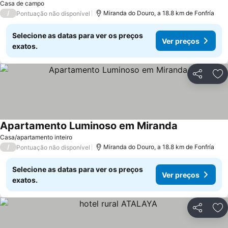
Casa de campo
/
Miranda do Douro, a 18.8 km de Fonfría
Pontuação não disponível
Selecione as datas para ver os preços
Ver preços
exatos.
Partilhar
Ad
Apartamento Luminoso em Miranda
Casa/apartamento inteiro
/
Miranda do Douro, a 18.8 km de Fonfría
Pontuação não disponível
Selecione as datas para ver os preços
Ver preços
exatos.
Partilhar
Ad