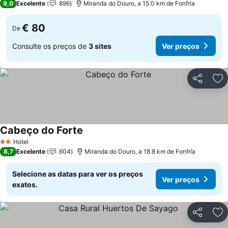
9,0
Excelente
896
Miranda do Douro, a 15.0 km de Fonfría
€ 80
De
Consulte os preços de
3 sites
Ver preços
Partilhar
Ad
Cabeço do Forte
Hotel
2 Estrelas
8,7
Excelente
604
Miranda do Douro, a 18.8 km de Fonfría
Selecione as datas para ver os preços
Ver preços
exatos.
Partilhar
Ad