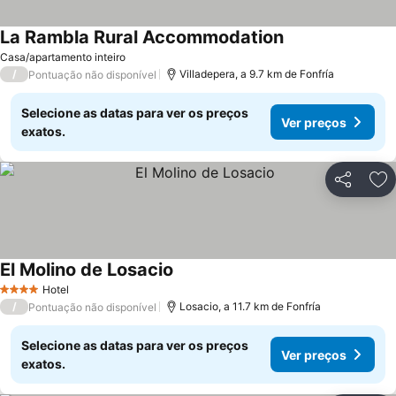
La Rambla Rural Accommodation
Casa/apartamento inteiro
/
Villadepera, a 9.7 km de Fonfría
Pontuação não disponível
Selecione as datas para ver os preços
Ver preços
exatos.
Partilhar
Ad
El Molino de Losacio
Hotel
4 Estrelas
/
Losacio, a 11.7 km de Fonfría
Pontuação não disponível
Selecione as datas para ver os preços
Ver preços
exatos.