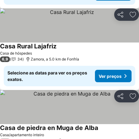
Partilhar
Ad
Casa Rural Lajafriz
Casa de hóspedes
6,9
34
Zamora, a 5.0 km de Fonfría
Selecione as datas para ver os preços
Ver preços
exatos.
Partilhar
Ad
Casa de piedra en Muga de Alba
Casa/apartamento inteiro