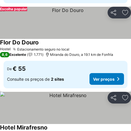
Escolha popular
Partilhar
Ad
Flor Do Douro
Hostel
Estacionamento seguro no local
8,6
Excelente
1.771
Miranda do Douro, a 19.1 km de Fonfría
€ 55
De
Consulte os preços de
2 sites
Ver preços
Partilhar
Ad
Hotel Mirafresno