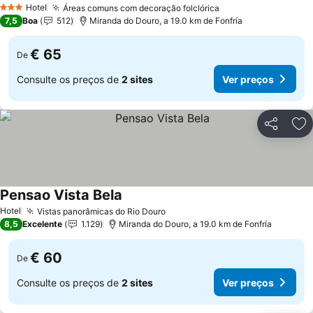
Hotel
Áreas comuns com decoração folclórica
3 Estrelas
7,5
Boa
512
Miranda do Douro, a 19.0 km de Fonfría
€ 65
De
Consulte os preços de
2 sites
Ver preços
Partilhar
Ad
Pensao Vista Bela
Hotel
Vistas panorâmicas do Rio Douro
8,5
Excelente
1.129
Miranda do Douro, a 19.0 km de Fonfría
€ 60
De
Consulte os preços de
2 sites
Ver preços