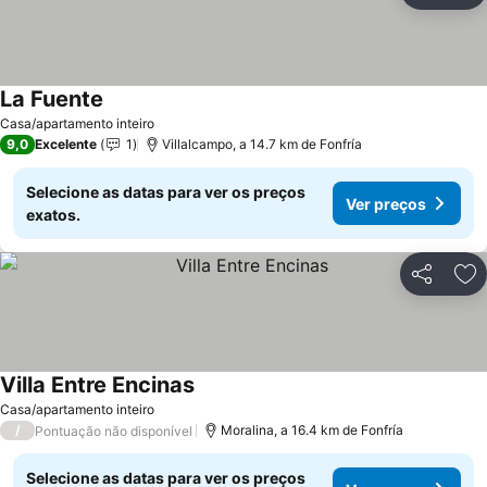
La Fuente
Casa/apartamento inteiro
9,0
Excelente
1
Villalcampo, a 14.7 km de Fonfría
Selecione as datas para ver os preços
Ver preços
exatos.
Partilhar
Ad
Villa Entre Encinas
Casa/apartamento inteiro
/
Moralina, a 16.4 km de Fonfría
Pontuação não disponível
Selecione as datas para ver os preços