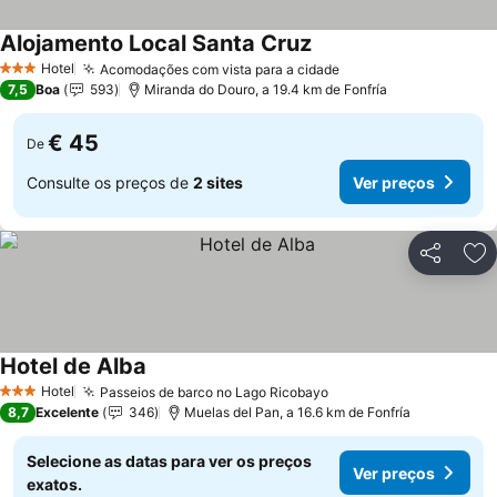
Alojamento Local Santa Cruz
Hotel
Acomodações com vista para a cidade
3 Estrelas
7,5
Boa
593
Miranda do Douro, a 19.4 km de Fonfría
€ 45
De
Consulte os preços de
2 sites
Ver preços
Partilhar
Ad
Hotel de Alba
Hotel
Passeios de barco no Lago Ricobayo
3 Estrelas
8,7
Excelente
346
Muelas del Pan, a 16.6 km de Fonfría
Selecione as datas para ver os preços
Ver preços
exatos.