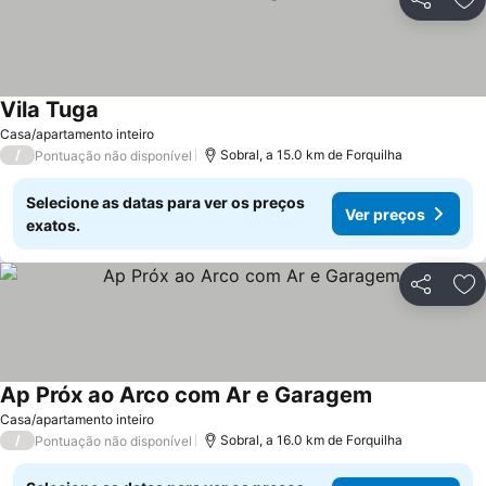
Partilhar
Ad
Vila Tuga
Ver preços
Casa/apartamento inteiro
/
Sobral, a 15.0 km de Forquilha
Pontuação não disponível
Selecione as datas para ver os preços
Ver preços
exatos.
Partilhar
Ad
Ap Próx ao Arco com Ar e Garagem
Ver preços
Casa/apartamento inteiro
/
Sobral, a 16.0 km de Forquilha
Pontuação não disponível