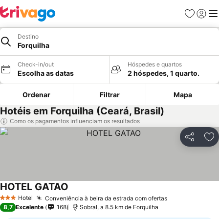
Favoritos
Iniciar
Me
Destino
Forquilha
Check-in/out
Hóspedes e quartos
Escolha as datas
2 hóspedes, 1 quarto.
Ordenar
Filtrar
Mapa
Hotéis em Forquilha (Ceará, Brasil)
Como os pagamentos influenciam os resultados
Partilhar
Ad
HOTEL GATAO
Ver preços
Hotel
Conveniência à beira da estrada com ofertas
Ver preços
3 Estrelas
8,7
Excelente
168
Sobral, a 8.5 km de Forquilha