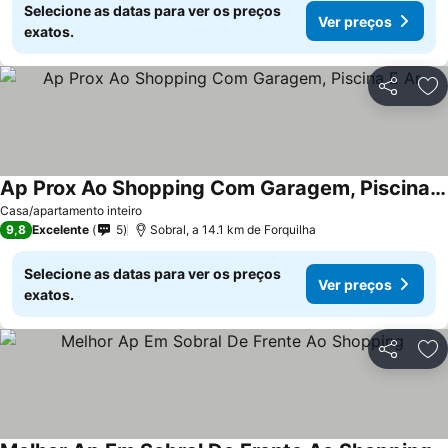
Selecione as datas para ver os preços
Ver preços
exatos.
Partilhar
Ad
Ap Prox Ao Shopping Com Garagem, Piscina E Ar
Ver preços
Casa/apartamento inteiro
9,8
Excelente
5
Sobral, a 14.1 km de Forquilha
Selecione as datas para ver os preços
Ver preços
exatos.
Partilhar
Ad