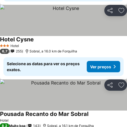
Partilhar
Ad
Hotel Cysne
Ver preços
Hotel
3 Estrelas
6,7
255
Sobral, a 16.0 km de Forquilha
Selecione as datas para ver os preços
Ver preços
exatos.
Partilhar
Ad
Pousada Recanto do Mar Sobral
Ver preços
Hotel
8,2
Muito boa
143
Sobral, a 16.1 km de Forquilha