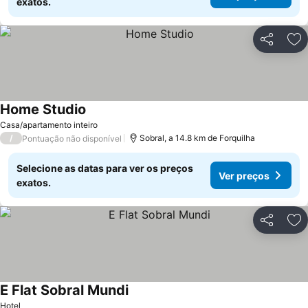
exatos.
Partilhar
Ad
Home Studio
Ver preços
Casa/apartamento inteiro
/
Sobral, a 14.8 km de Forquilha
Pontuação não disponível
Selecione as datas para ver os preços
Ver preços
exatos.
Partilhar
Ad
E Flat Sobral Mundi
Ver preços
Hotel