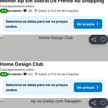
Melhor Ap Em Sobral De Frente Ao Shopping
Ve
Casa/apartamento inteiro
9,6
Excelente
29
Sobral, a 15.0 km de Forquilha
Selecione as datas para ver os preços
Ver preços
exatos.
Partilhar
Ad
Home Design Club
Ver preços
Casa/apartamento inteiro
9,6
Excelente
24
Sobral, a 15.0 km de Forquilha
Selecione as datas para ver os preços
Ver preços
exatos.
Partilhar
Ad