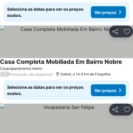
Selecione as datas para ver os preços
Ver preços
exatos.
Partilhar
Ad
Casa Completa Mobiliada Em Bairro Nobre
Ver 
Casa/apartamento inteiro
/
Sobral, a 14.4 km de Forquilha
Pontuação não disponível
Selecione as datas para ver os preços
Ver preços
exatos.
Partilhar
Ad