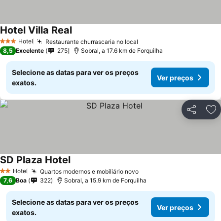
Hotel Villa Real
Ver preços
Hotel
Restaurante churrascaria no local
Ver preços
3 Estrelas
8,5
Excelente
275
Sobral, a 17.6 km de Forquilha
Selecione as datas para ver os preços
Ver preços
exatos.
Partilhar
Ad
SD Plaza Hotel
Ver preços
Hotel
Quartos modernos e mobiliário novo
Ver preços
2 Estrelas
7,6
Boa
322
Sobral, a 15.9 km de Forquilha
Selecione as datas para ver os preços
Ver preços
exatos.