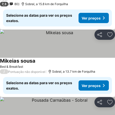
7,3
80
Sobral, a 15.8 km de Forquilha
Selecione as datas para ver os preços
Ver preços
exatos.
Partilhar
Ad
Mikeias sousa
Ver preços
Bed & Breakfast
/
Sobral, a 13.7 km de Forquilha
Pontuação não disponível
Selecione as datas para ver os preços
Ver preços
exatos.
Partilhar
Ad