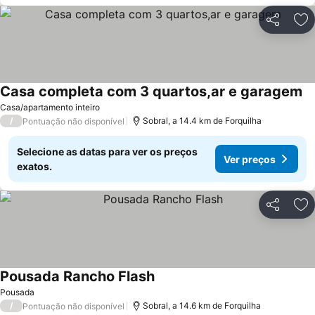
Partilhar
Ad
Casa completa com 3 quartos,ar e garagem
Ve
Casa/apartamento inteiro
/
Sobral, a 14.4 km de Forquilha
Pontuação não disponível
Selecione as datas para ver os preços
Ver preços
exatos.
Partilhar
Ad
Pousada Rancho Flash
Ver preços
Pousada
/
Sobral, a 14.6 km de Forquilha
Pontuação não disponível