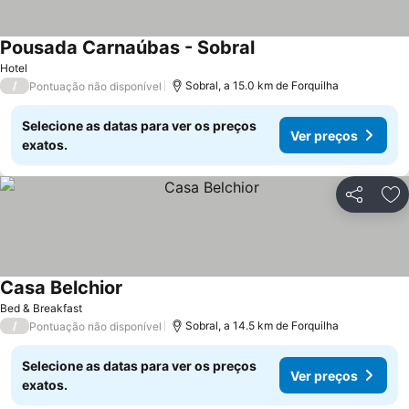
Pousada Carnaúbas - Sobral
Ver preços
Hotel
/
Sobral, a 15.0 km de Forquilha
Pontuação não disponível
Selecione as datas para ver os preços
Ver preços
exatos.
Partilhar
Ad
Casa Belchior
Ver preços
Bed & Breakfast
/
Sobral, a 14.5 km de Forquilha
Pontuação não disponível
Selecione as datas para ver os preços
Ver preços
exatos.