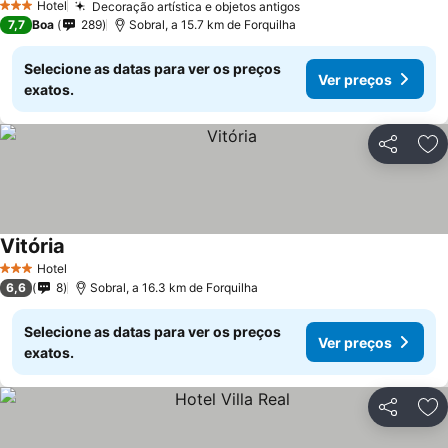
Hotel
Decoração artística e objetos antigos
Ver preços
3 Estrelas
7,7
Boa
289
Sobral, a 15.7 km de Forquilha
Selecione as datas para ver os preços
Ver preços
exatos.
Partilhar
Ad
Vitória
Ver preços
Hotel
3 Estrelas
6,6
8
Sobral, a 16.3 km de Forquilha
Selecione as datas para ver os preços
Ver preços
exatos.
Partilhar
Ad