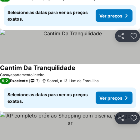
Selecione as datas para ver os preços
Ver preços
exatos.
Partilhar
Ad
Cantim Da Tranquilidade
Ver preços
Casa/apartamento inteiro
9,2
Excelente
7
Sobral, a 13.1 km de Forquilha
Selecione as datas para ver os preços
Ver preços
exatos.
Partilhar
Ad