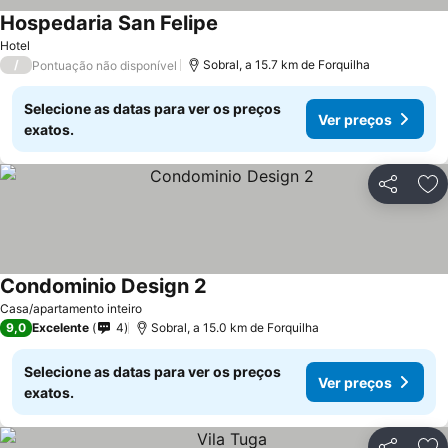
Hospedaria San Felipe
Ver preços
Hotel
/
Sobral, a 15.7 km de Forquilha
Pontuação não disponível
Selecione as datas para ver os preços
Ver preços
exatos.
Partilhar
Ad
Condominio Design 2
Ver preços
Casa/apartamento inteiro
9,0
Excelente
4
Sobral, a 15.0 km de Forquilha
Selecione as datas para ver os preços
Ver preços
exatos.