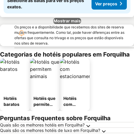
Selecione as datas para ver os preços
Ver preços
exatos.
Mostrar mais
Os preços e a disponibilidade que recebemos dos sites de reserva
mudam frequentemente. Como tal, pode haver diferenças entre as
ofertas que consulta no trivago e os preços que estão disponíveis
nos sites de reserva.
Categorias de hotéis populares em Forquilha
Hotéis
Hotéis que
Hotéis
baratos
permitem
com
animais
estaciona
mento
Perguntas Frequentes sobre Forquilha
Quais são os melhores hotéis em Forquilha?
Quais são os melhores hotéis de luxo em Forquilha?