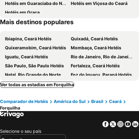
Hotéis em Guaraciaba do Norte
Hotéis em Viçosa do Ceará
Hotéis em Graça
Mais destinos populares
Ibiapina, Ceará Hotéis
Quixadá, Ceará Hotéis
Quixeramobim, Ceará Hotéis
Mombaça, Ceará Hotéis
Iguatu, Ceará Hotéis
Rio de Janeiro, Rio de Janeiro Hotéis
São Paulo, São Paulo Hotéis
Fortaleza, Ceará Hotéis
Natal, Rio Grande do Norte Hotéis
Foz do Iguaçu, Paraná Hotéis
Porto de Galinhas, Pernambuco Hotéis
Salvador, Bahia Hotéis
Ver todas as estadias em Forquilha
Maceió, Alagoas Hotéis
Porto Seguro, Bahia Hotéis
Comparador de Hotéis
América do Sul
Brasil
Ceará
Forquilha
Facebook
Twitter
Insta
Yo
Selecione o seu país