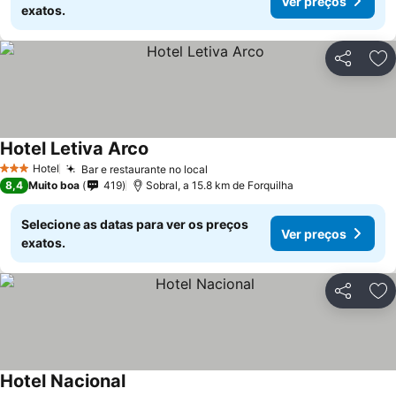
Ver preços
exatos.
Partilhar
Ad
Hotel Letiva Arco
Ver preços
Hotel
Bar e restaurante no local
Ver preços
3 Estrelas
8,4
Muito boa
419
Sobral, a 15.8 km de Forquilha
Selecione as datas para ver os preços
Ver preços
exatos.
Partilhar
Ad
Hotel Nacional
Ver preços