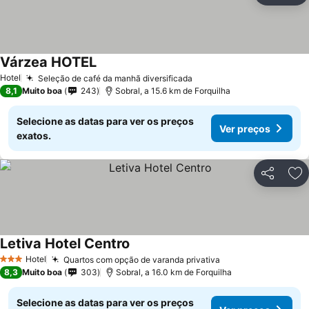
Várzea HOTEL
Ver preços
Hotel
Seleção de café da manhã diversificada
Ver preços
8,1
Muito boa
243
Sobral, a 15.6 km de Forquilha
Selecione as datas para ver os preços
Ver preços
exatos.
Partilhar
Ad
Letiva Hotel Centro
Ver preços
Hotel
Quartos com opção de varanda privativa
Ver preços
3 Estrelas
8,3
Muito boa
303
Sobral, a 16.0 km de Forquilha
Selecione as datas para ver os preços