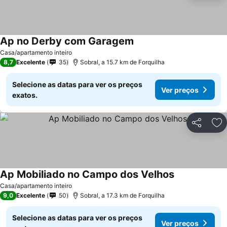
Ap no Derby com Garagem
Ver preços
Casa/apartamento inteiro
8,7
Excelente
35
Sobral, a 15.7 km de Forquilha
Selecione as datas para ver os preços
Ver preços
exatos.
Partilhar
Ad
Ap Mobiliado no Campo dos Velhos
Ver preços
Casa/apartamento inteiro
9,0
Excelente
50
Sobral, a 17.3 km de Forquilha
Selecione as datas para ver os preços
Ver preços