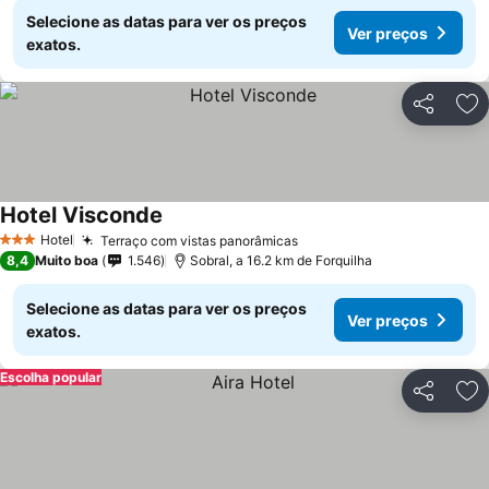
Selecione as datas para ver os preços
Ver preços
exatos.
Partilhar
Ad
Hotel Visconde
Ver preços
Hotel
Terraço com vistas panorâmicas
Ver preços
3 Estrelas
8,4
Muito boa
1.546
Sobral, a 16.2 km de Forquilha
Selecione as datas para ver os preços
Ver preços
exatos.
Escolha popular
Partilhar
Ad