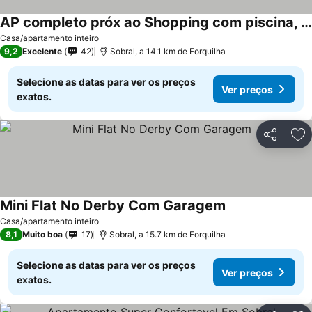
AP completo próx ao Shopping com piscina, garagem e ar
Ver preços
Casa/apartamento inteiro
9,2
Excelente
42
Sobral, a 14.1 km de Forquilha
Selecione as datas para ver os preços
Ver preços
exatos.
Partilhar
Ad
Mini Flat No Derby Com Garagem
Ver preços
Casa/apartamento inteiro
8,1
Muito boa
17
Sobral, a 15.7 km de Forquilha
Selecione as datas para ver os preços
Ver preços
exatos.