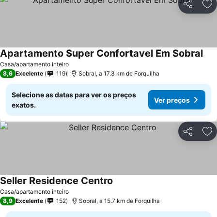
Partilhar
Ad
Apartamento Super Confortavel Em Sobral
Ver
Casa/apartamento inteiro
8,6
Excelente
119
Sobral, a 17.3 km de Forquilha
Selecione as datas para ver os preços
Ver preços
exatos.
Partilhar
Ad
Seller Residence Centro
Ver preços
Casa/apartamento inteiro
8,9
Excelente
152
Sobral, a 15.7 km de Forquilha