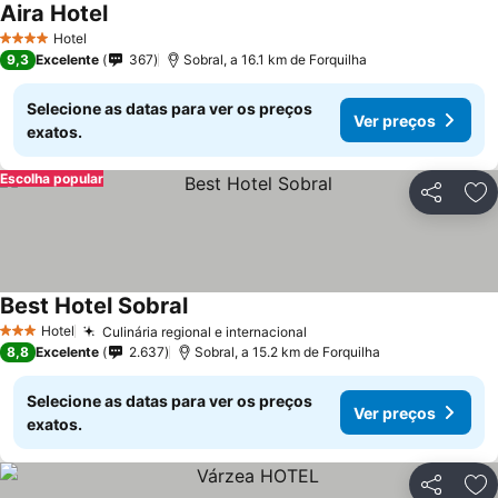
Aira Hotel
Ver preços
Hotel
4 Estrelas
9,3
Excelente
367
Sobral, a 16.1 km de Forquilha
Selecione as datas para ver os preços
Ver preços
exatos.
Escolha popular
Partilhar
Ad
Best Hotel Sobral
Ver preços
Hotel
Culinária regional e internacional
Ver preços
3 Estrelas
8,8
Excelente
2.637
Sobral, a 15.2 km de Forquilha
Selecione as datas para ver os preços
Ver preços
exatos.
Partilhar
Ad