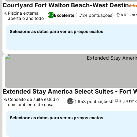
Courtyard Fort Walton Beach-West Destin
3 E
Piscina externa
Excelente
(1.724 pontuações)
8,7
a 0.1 km 
aberta o ano todo
Selecione as datas para ver os preços exatos.
Extended Stay America Select Suites - Fort 
Conceito de suíte estúdio
(1.658 pontuações)
6,7
a 3.4 km 
com ambiente de casa
Selecione as datas para ver os preços exatos.