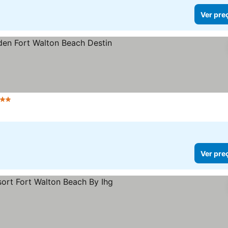
Ver pre
 Estrelas
Ver pre