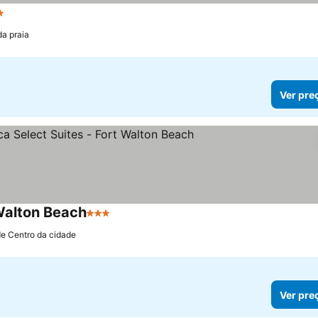
strelas
da praia
Ver pre
Walton Beach
3 Estrelas
de Centro da cidade
Ver pre