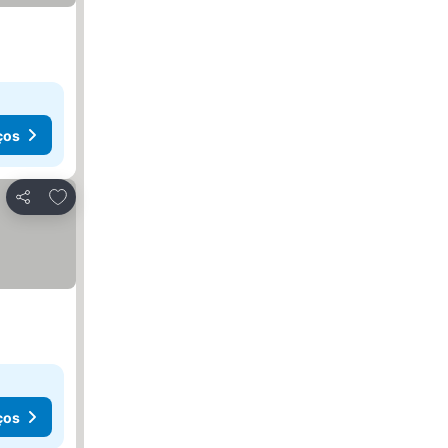
ços
Adicionar aos favoritos
Partilhar
ços