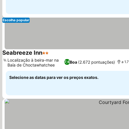
Escolha popular
Seabreeze Inn
2 Estrelas
Localização à beira-mar na
Boa
(2.672 pontuações)
7,6
a 1.
Baía de Choctawhatchee
Selecione as datas para ver os preços exatos.