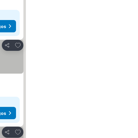
ços
Adicionar aos favoritos
Partilhar
ços
Adicionar aos favoritos
Partilhar