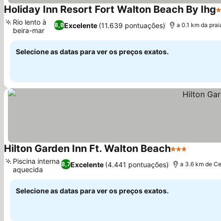
Holiday Inn Resort Fort Walton Beach By Ihg
3
Rio lento à
Excelente
(11.639 pontuações)
8,9
a 0.1 km da prai
beira-mar
Selecione as datas para ver os preços exatos.
Hilton Garden Inn Ft. Walton Beach
3 Estrelas
Piscina interna
Excelente
(4.441 pontuações)
8,7
a 3.6 km de Ce
aquecida
Selecione as datas para ver os preços exatos.