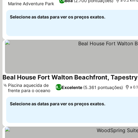
Boa
(2.700 pontuações)
7,9
a 0.2 km d
Marine Adventure Park
Selecione as datas para ver os preços exatos.
Beal House Fort Walton Beachfront, Tapestry 
Piscina aquecida de
Excelente
(5.361 pontuações)
8,7
a 0.
frente para o oceano
Selecione as datas para ver os preços exatos.