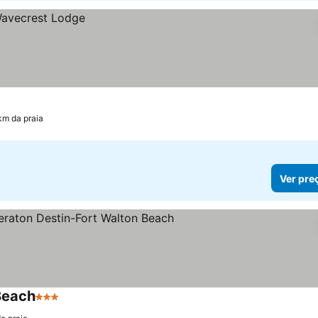
km da praia
Ver pre
Beach
3 Estrelas