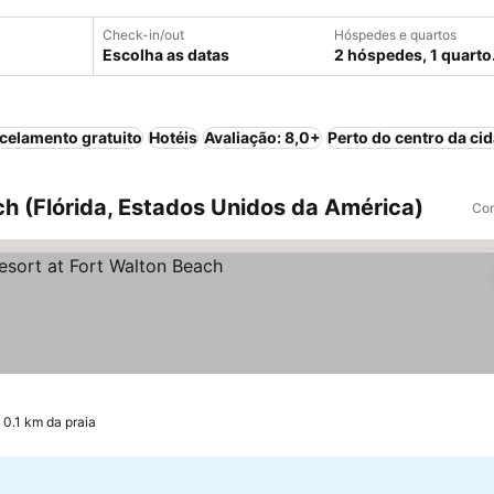
Check-in/out
Hóspedes e quartos
Escolha as datas
2 hóspedes, 1 quarto
celamento gratuito
Hotéis
Avaliação: 8,0+
Perto do centro da ci
h (Flórida, Estados Unidos da América)
Com
as
 0.1 km da praia