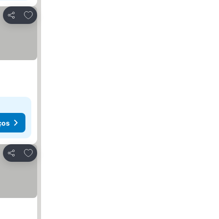
Adicionar aos favoritos
Partilhar
ços
Adicionar aos favoritos
Partilhar