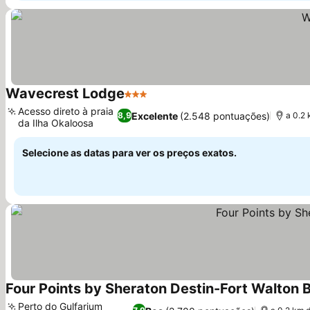
Wavecrest Lodge
3 Estrelas
Acesso direto à praia
Excelente
(2.548 pontuações)
8,9
a 0.2 
da Ilha Okaloosa
Selecione as datas para ver os preços exatos.
Four Points by Sheraton Destin-Fort Walton 
Perto do Gulfarium