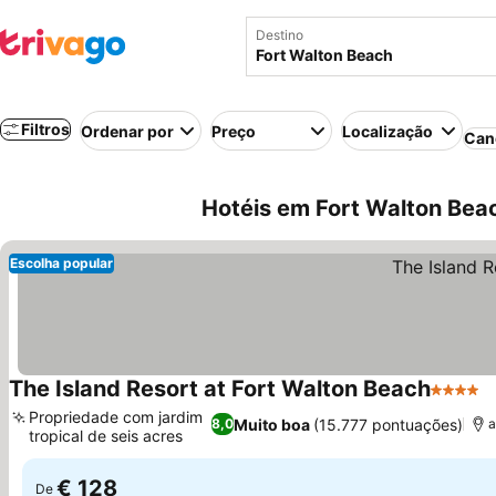
Destino
Filtros
Ordenar por
Preço
Localização
Can
Hotéis em Fort Walton Beac
Escolha popular
The Island Resort at Fort Walton Beach
4 Estrel
Propriedade com jardim
Muito boa
(15.777 pontuações)
8,0
a
tropical de seis acres
€ 128
De