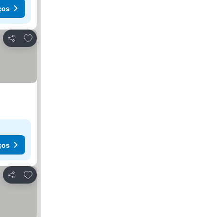
ços
Adicionar aos favoritos
Partilhar
ços
Adicionar aos favoritos
Partilhar