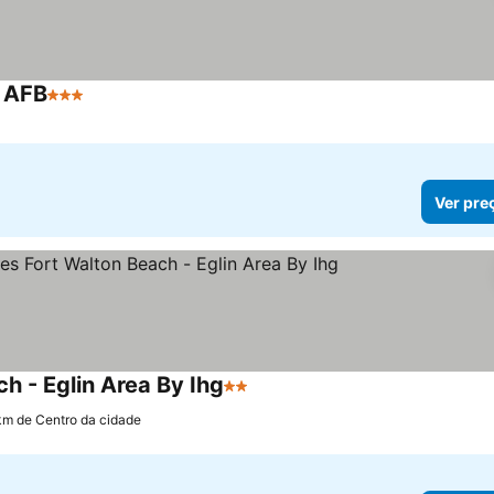
n AFB
3 Estrelas
Ver pre
h - Eglin Area By Ihg
2 Estrelas
km de Centro da cidade