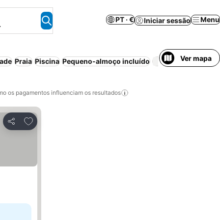
PT · €
Menu
Iniciar sessão
.
Ver mapa
dade
Praia
Piscina
Pequeno-almoço incluído
Animais 
o os pagamentos influenciam os resultados
Adicionar aos favoritos
Partilhar