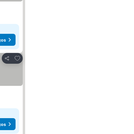
ços
Adicionar aos favoritos
Partilhar
ços