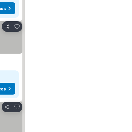
ços
Adicionar aos favoritos
Partilhar
ços
Adicionar aos favoritos
Partilhar