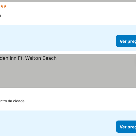
 Estrelas
a
Ver pre
ntro da cidade
Ver pre