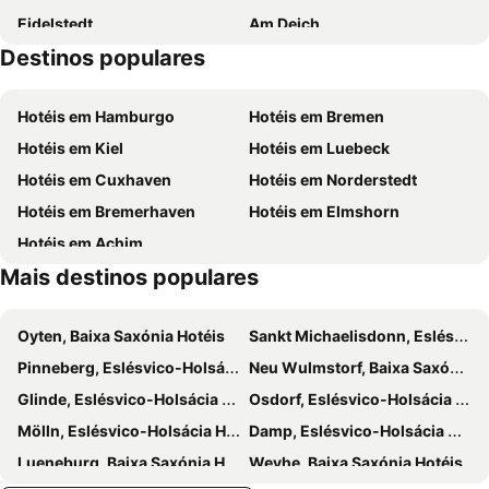
Eidelstedt
Am Deich
Destinos populares
Rathaus
Frauen
Carpe Diem
Strandhalle
Hotéis em Hamburgo
Hotéis em Bremen
Schimmelreiter
Amadeus
Hotéis em Kiel
Hotéis em Luebeck
Peter´s Bistro
Vis-a-Vis
Hotéis em Cuxhaven
Hotéis em Norderstedt
Am Wasserturm
Casino Schenefeld
Hotéis em Bremerhaven
Hotéis em Elmshorn
Kugelbake
Schulauer Fährhaus
Hotéis em Achim
HolstenTherme
Mais destinos populares
Oyten, Baixa Saxónia Hotéis
Sankt Michaelisdonn, Eslésvico-Holsácia Hotéis
Pinneberg, Eslésvico-Holsácia Hotéis
Neu Wulmstorf, Baixa Saxónia Hotéis
Glinde, Eslésvico-Holsácia Hotéis
Osdorf, Eslésvico-Holsácia Hotéis
Mölln, Eslésvico-Holsácia Hotéis
Damp, Eslésvico-Holsácia Hotéis
Lueneburg, Baixa Saxónia Hotéis
Weyhe, Baixa Saxónia Hotéis