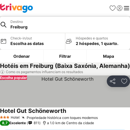
Favoritos
Iniciar
Me
Destino
Freiburg
Check-in/out
Hóspedes e quartos
Escolha as datas
2 hóspedes, 1 quarto.
Ordenar
Filtrar
Mapa
Hotéis em Freiburg (Baixa Saxónia, Alemanha)
Como os pagamentos influenciam os resultados
Escolha popular
Partilhar
Ad
Hotel Gut Schöneworth
Hotel
Propriedade histórica com toques modernos
3 Estrelas
8,7
Excelente
811
a 1.0 km de Centro da cidade