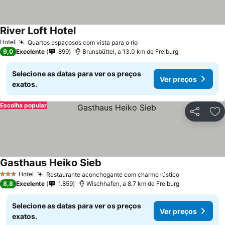
River Loft Hotel
Hotel
Quartos espaçosos com vista para o rio
9,0
Excelente
899
Brunsbüttel, a 13.0 km de Freiburg
Selecione as datas para ver os preços
Ver preços
exatos.
Escolha popular
Partilhar
Ad
Gasthaus Heiko Sieb
Hotel
Restaurante aconchegante com charme rústico
3 Estrelas
8,8
Excelente
1.859
Wischhafen, a 8.7 km de Freiburg
Selecione as datas para ver os preços
Ver preços
exatos.