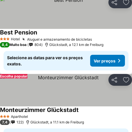
Partilhar
Ad
Best Pension
Hotel
Aluguel e armazenamento de bicicletas
3 Estrelas
8,4
Muito boa
804
Glückstadt, a 12.1 km de Freiburg
Selecione as datas para ver os preços
Ver preços
exatos.
Escolha popular
Partilhar
Ad
Monteurzimmer Glückstadt
Aparthotel
3 Estrelas
7,4
122
Glückstadt, a 11.1 km de Freiburg