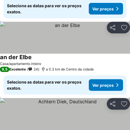
Selecione as datas para ver os preços
Ver preços
exatos.
Partilhar
Ad
an der Elbe
Casa/apartamento inteiro
9,5
Excelente
24
a 0.3 km de Centro da cidade
Selecione as datas para ver os preços
Ver preços
exatos.
Partilhar
Ad