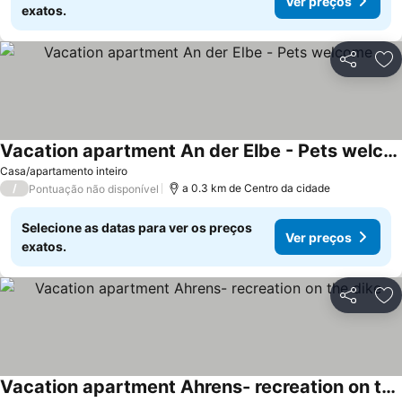
Ver preços
exatos.
Partilhar
Ad
Vacation apartment An der Elbe - Pets welcome
Casa/apartamento inteiro
/
a 0.3 km de Centro da cidade
Pontuação não disponível
Selecione as datas para ver os preços
Ver preços
exatos.
Partilhar
Ad
Vacation apartment Ahrens- recreation on the dike