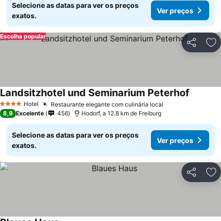
Selecione as datas para ver os preços
Ver preços
exatos.
Escolha popular
Partilhar
Ad
Landsitzhotel und Seminarium Peterhof
Hotel
Restaurante elegante com culinária local
4 Estrelas
8,9
Excelente
456
Hodorf, a 12.8 km de Freiburg
Selecione as datas para ver os preços
Ver preços
exatos.
Partilhar
Ad