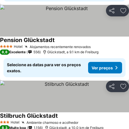
Partilhar
Ad
Pension Glückstadt
Hotel
Alojamentos recentemente renovados
4 Estrelas
8,8
Excelente
556
Glückstadt, a 9.1 km de Freiburg
Selecione as datas para ver os preços
Ver preços
exatos.
Partilhar
Ad
Stilbruch Glückstadt
Hotel
Ambiente charmoso e acolhedor
3 Estrelas
8,3
Muito boa
1.156
Glückstadt, a 10.0 km de Freiburg