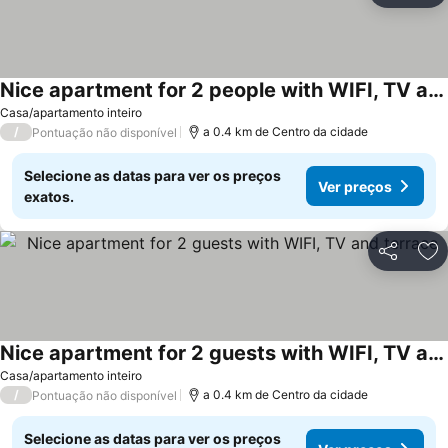
Nice apartment for 2 people with WIFI, TV and terrace
Casa/apartamento inteiro
/
a 0.4 km de Centro da cidade
Pontuação não disponível
Selecione as datas para ver os preços
Ver preços
exatos.
Partilhar
Ad
Nice apartment for 2 guests with WIFI, TV and terrace
Casa/apartamento inteiro
/
a 0.4 km de Centro da cidade
Pontuação não disponível
Selecione as datas para ver os preços