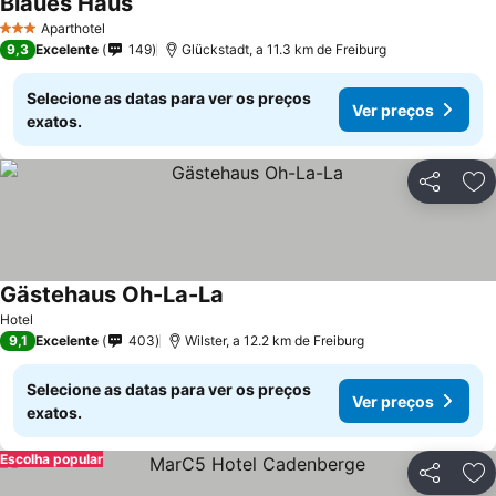
Blaues Haus
Aparthotel
3 Estrelas
9,3
Excelente
149
Glückstadt, a 11.3 km de Freiburg
Selecione as datas para ver os preços
Ver preços
exatos.
Partilhar
Ad
Gästehaus Oh-La-La
Hotel
9,1
Excelente
403
Wilster, a 12.2 km de Freiburg
Selecione as datas para ver os preços
Ver preços
exatos.
Escolha popular
Partilhar
Ad