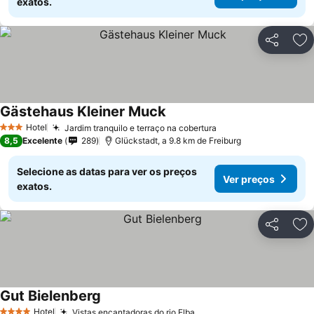
exatos.
Partilhar
Ad
Gästehaus Kleiner Muck
Hotel
Jardim tranquilo e terraço na cobertura
3 Estrelas
8,5
Excelente
289
Glückstadt, a 9.8 km de Freiburg
Selecione as datas para ver os preços
Ver preços
exatos.
Partilhar
Ad
Gut Bielenberg
Hotel
Vistas encantadoras do rio Elba