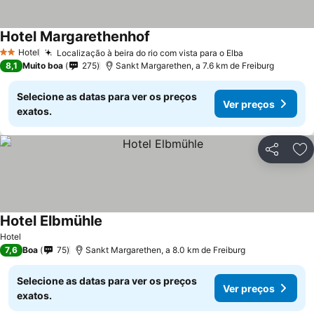
Hotel Margarethenhof
Hotel
Localização à beira do rio com vista para o Elba
2 Estrelas
8,1
Muito boa
275
Sankt Margarethen, a 7.6 km de Freiburg
Selecione as datas para ver os preços
Ver preços
exatos.
Partilhar
Ad
Hotel Elbmühle
Hotel
7,6
Boa
75
Sankt Margarethen, a 8.0 km de Freiburg
Selecione as datas para ver os preços
Ver preços
exatos.