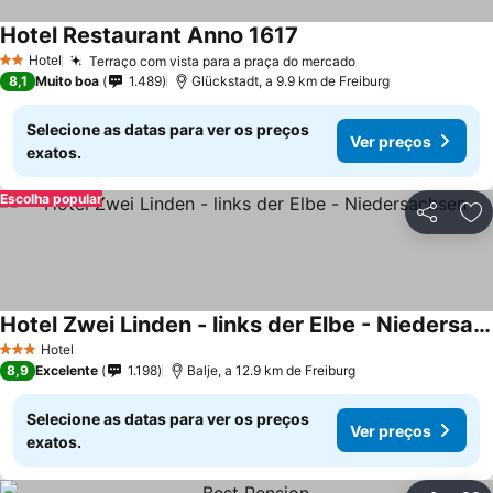
Hotel Restaurant Anno 1617
Hotel
Terraço com vista para a praça do mercado
2 Estrelas
8,1
Muito boa
1.489
Glückstadt, a 9.9 km de Freiburg
Selecione as datas para ver os preços
Ver preços
exatos.
Escolha popular
Partilhar
Ad
Hotel Zwei Linden - links der Elbe - Niedersachsen
Hotel
3 Estrelas
8,9
Excelente
1.198
Balje, a 12.9 km de Freiburg
Selecione as datas para ver os preços
Ver preços
exatos.