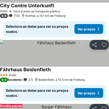
City Centre Unterkunft
Hotel
Fácil acesso ao transporte público
6,9
713
Itzehoe, a 19.1 km de Freiburg
Selecione as datas para ver os preços
Ver preços
exatos.
Partilhar
Ad
Fährhaus Beidenfleth
Hotel
3 Estrelas
9,0
Excelente
37
Beidenfleth, a 10.5 km de Freiburg
Selecione as datas para ver os preços
Ver preços
exatos.
Escolha popular