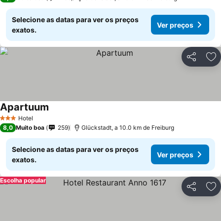
Selecione as datas para ver os preços
Ver preços
exatos.
Partilhar
Ad
Apartuum
Hotel
3 Estrelas
8,0
Muito boa
259
Glückstadt, a 10.0 km de Freiburg
Selecione as datas para ver os preços
Ver preços
exatos.
Escolha popular
Partilhar
Ad