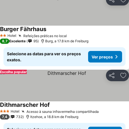
Partilhar
Ad
Burger Fährhaus
Hotel
Refeições práticas no local
2 Estrelas
8,7
Excelente
95
Burg, a 17.8 km de Freiburg
Selecione as datas para ver os preços
Ver preços
exatos.
Escolha popular
Partilhar
Ad
Dithmarscher Hof
Hotel
Acesso à sauna infravermelha compartilhada
3 Estrelas
7,4
732
Itzehoe, a 18.8 km de Freiburg