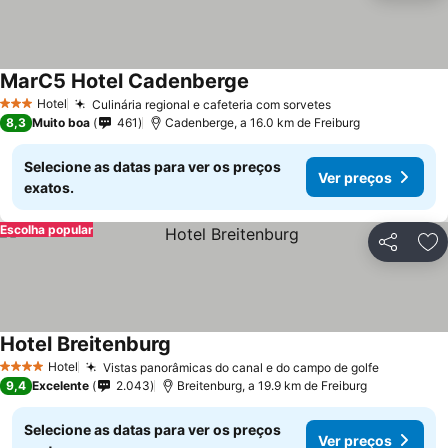
MarC5 Hotel Cadenberge
Hotel
Culinária regional e cafeteria com sorvetes
3 Estrelas
8,3
Muito boa
461
Cadenberge, a 16.0 km de Freiburg
Selecione as datas para ver os preços
Ver preços
exatos.
Escolha popular
Partilhar
Ad
Hotel Breitenburg
Hotel
Vistas panorâmicas do canal e do campo de golfe
4 Estrelas
9,4
Excelente
2.043
Breitenburg, a 19.9 km de Freiburg
Selecione as datas para ver os preços
Ver preços