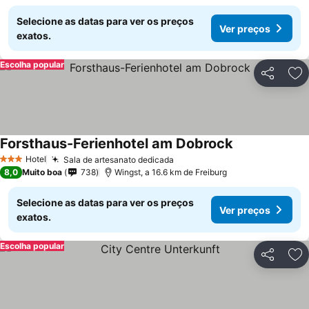
Selecione as datas para ver os preços
Ver preços
exatos.
Escolha popular
Partilhar
Ad
Forsthaus-Ferienhotel am Dobrock
Hotel
Sala de artesanato dedicada
3 Estrelas
8,0
Muito boa
738
Wingst, a 16.6 km de Freiburg
Selecione as datas para ver os preços
Ver preços
exatos.
Escolha popular
Partilhar
Ad