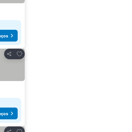
eços
Adicionar aos favoritos
Partilhar
eços
Adicionar aos favoritos