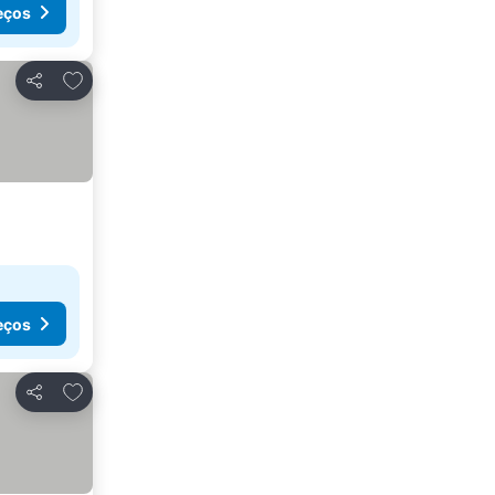
eços
Adicionar aos favoritos
Partilhar
eços
Adicionar aos favoritos
Partilhar