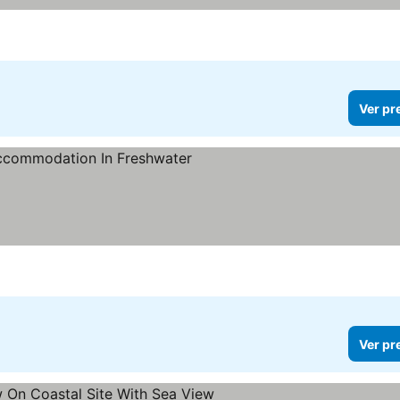
Ver pr
preços
Ver pr