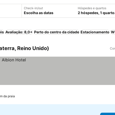
Check-in/out
Hóspedes e quartos
Escolha as datas
2 hóspedes, 1 quarto
éis
Avaliação: 8,0+
Perto do centro da cidade
Estacionamento
Wi
aterra, Reino Unido)
Com
km da praia