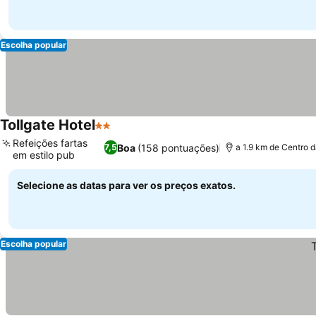
Escolha popular
Tollgate Hotel
2 Estrelas
Ver preços
Refeições fartas
Boa
(158 pontuações)
7,5
a 1.9 km de Centro 
em estilo pub
Ver preços
Selecione as datas para ver os preços exatos.
Escolha popular