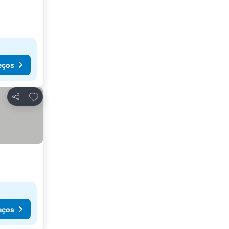
eços
Adicionar aos favoritos
Partilhar
eços