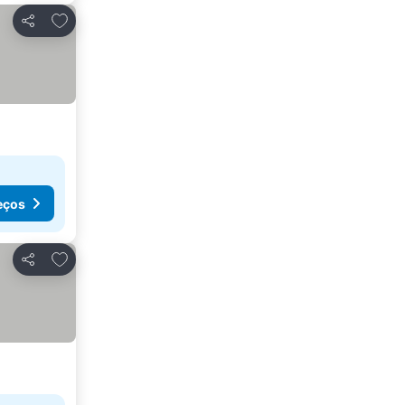
Adicionar aos favoritos
Partilhar
eços
Adicionar aos favoritos
Partilhar