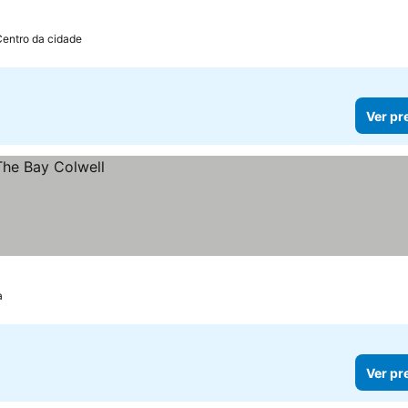
Centro da cidade
Ver pr
a
Ver pr