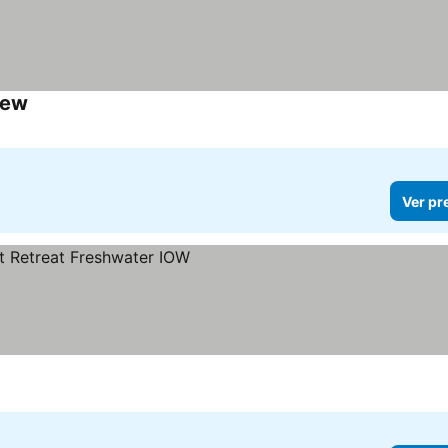
iew
Ver preços
Ver pr