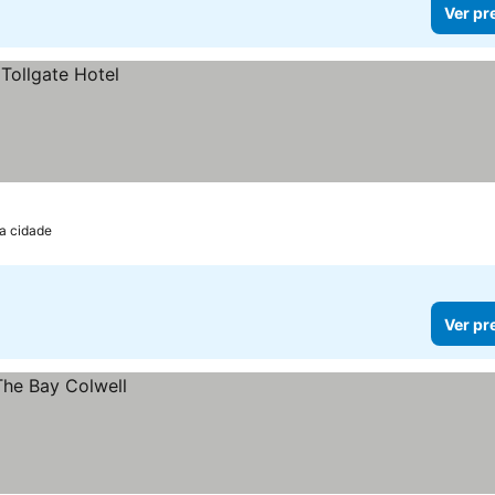
Ver pr
da cidade
Ver pr