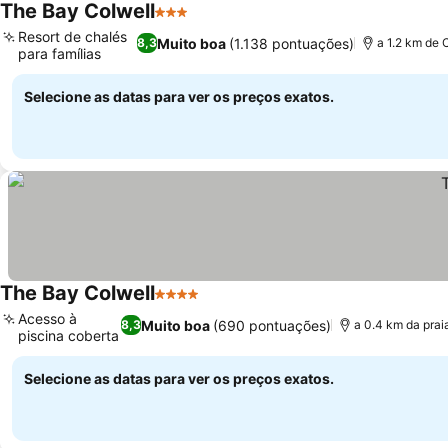
The Bay Colwell
3 Estrelas
Ver preços
Resort de chalés
Muito boa
(1.138 pontuações)
8,3
a 1.2 km de 
para famílias
Ver preços
Selecione as datas para ver os preços exatos.
The Bay Colwell
4 Estrelas
Ver preços
Acesso à
Muito boa
(690 pontuações)
8,3
a 0.4 km da prai
piscina coberta
Ver preços
Selecione as datas para ver os preços exatos.