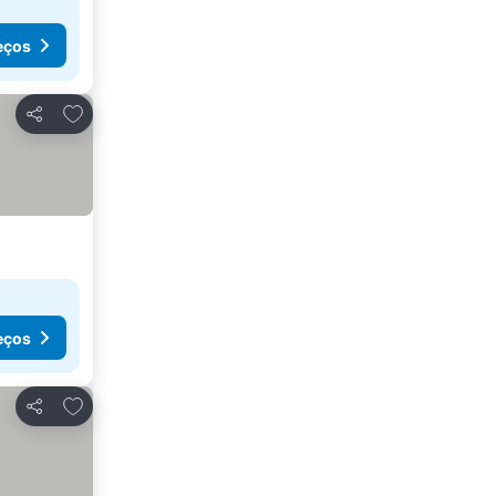
eços
Adicionar aos favoritos
Partilhar
eços
Adicionar aos favoritos
Partilhar