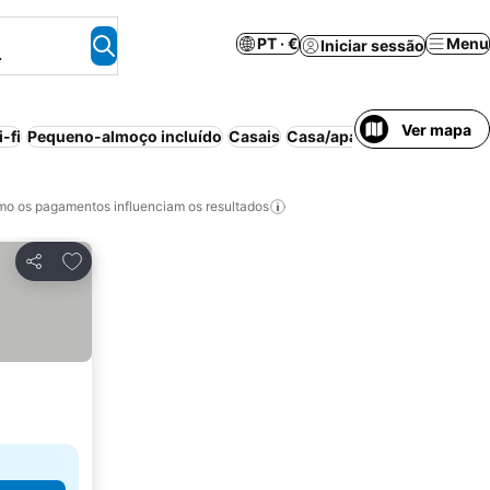
PT · €
Menu
Iniciar sessão
.
Ver mapa
-fi
Pequeno-almoço incluído
Casais
Casa/apartamento inteiro
o os pagamentos influenciam os resultados
Adicionar aos favoritos
Partilhar