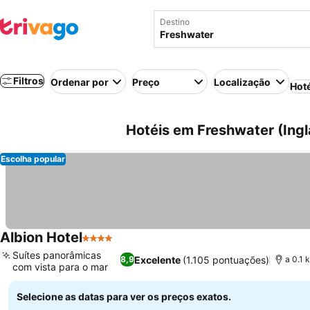
Destino
Filtros
Ordenar por
Preço
Localização
Hot
Hotéis em Freshwater (Ingl
Escolha popular
Albion Hotel
4 Estrelas
Ver preços
Suítes panorâmicas
Excelente
(1.105 pontuações)
8,9
a 0.1 
com vista para o mar
Ver preços
Selecione as datas para ver os preços exatos.