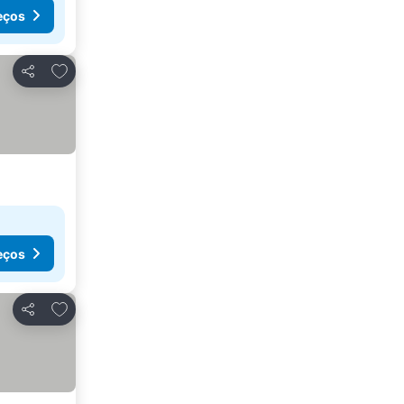
eços
Adicionar aos favoritos
Partilhar
eços
Adicionar aos favoritos
Partilhar