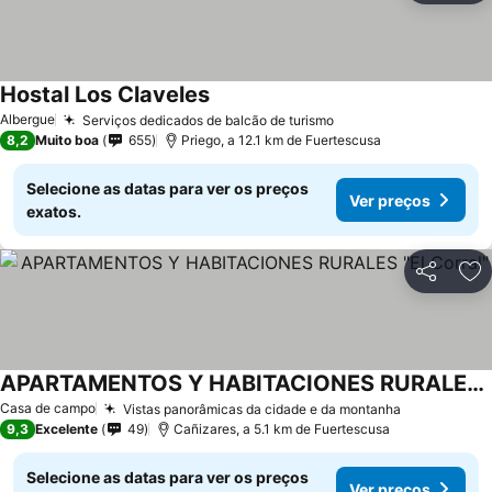
Hostal Los Claveles
Ver preços
Albergue
Serviços dedicados de balcão de turismo
Ver preços
8,2
Muito boa
655
Priego, a 12.1 km de Fuertescusa
Selecione as datas para ver os preços
Ver preços
exatos.
Partilhar
Ad
APARTAMENTOS Y HABITACIONES RURALES "El Corral"
Ver preços
Casa de campo
Vistas panorâmicas da cidade e da montanha
Ver preços
9,3
Excelente
49
Cañizares, a 5.1 km de Fuertescusa
Selecione as datas para ver os preços
Ver preços