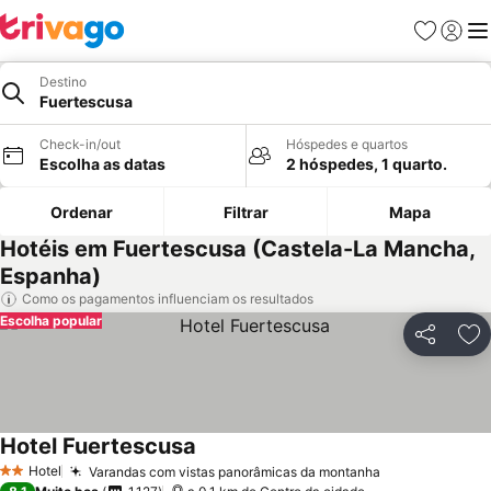
Favoritos
Iniciar
Me
Destino
Fuertescusa
Check-in/out
Hóspedes e quartos
Escolha as datas
2 hóspedes, 1 quarto.
Ordenar
Filtrar
Mapa
Hotéis em Fuertescusa (Castela-La Mancha,
Espanha)
Como os pagamentos influenciam os resultados
Escolha popular
Partilhar
Ad
Hotel Fuertescusa
Ver preços
Hotel
Varandas com vistas panorâmicas da montanha
Ver preços
2 Estrelas