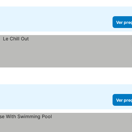
Ver pre
Ver pre