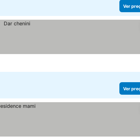
Ver pre
Ver pre