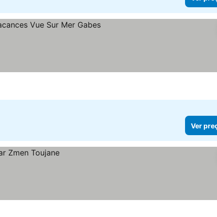
reços
Ver pre