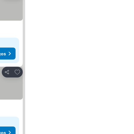
ços
Adicionar aos favoritos
Partilhar
ços