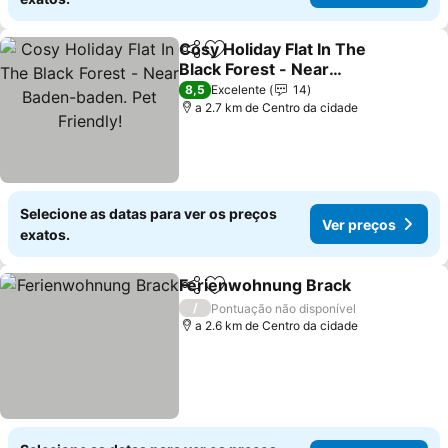
Cosy Holiday Flat In The
Partilhar
Adicionar aos favoritos
Black Forest - Near
Baden-baden. Pet
Ver preços
8,5
Excelente
14
Friendly!
a 2.7 km de Centro da cidade
Selecione as datas para ver os preços
Ver preços
exatos.
Ferienwohnung Brack
Partilhar
Adicionar aos favoritos
Ver 
/
Pontuação não disponível
a 2.6 km de Centro da cidade