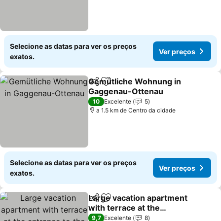
Selecione as datas para ver os preços
Ver preços
exatos.
Gemütliche Wohnung in
Partilhar
Adicionar aos favoritos
Gaggenau-Ottenau
Ver preços
10
Excelente
5
a 1.5 km de Centro da cidade
Selecione as datas para ver os preços
Ver preços
exatos.
Large vacation apartment
Partilhar
Adicionar aos favoritos
with terrace at the
entrance to the northern
Ver preços
9,7
Excelente
8