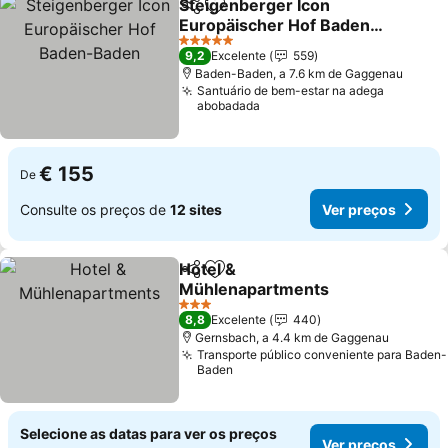
Steigenberger Icon
Partilhar
Adicionar aos favoritos
Europäischer Hof Baden-
Baden
Ver preços
5 Estrelas
9,2
Excelente
559
Baden-Baden, a 7.6 km de Gaggenau
Santuário de bem-estar na adega
abobadada
€ 155
De
Consulte os preços de
12 sites
Ver preços
Hotel &
Partilhar
Adicionar aos favoritos
Mühlenapartments
Ver preços
3 Estrelas
8,8
Excelente
440
Gernsbach, a 4.4 km de Gaggenau
Transporte público conveniente para Baden-
Baden
Selecione as datas para ver os preços
Ver preços