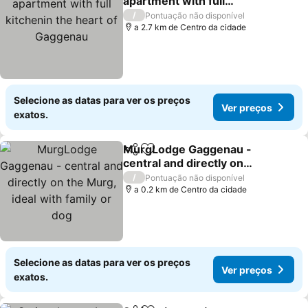
apartment with full
kitchenin the heart of
Ver preços
/
Pontuação não disponível
Gaggenau
a 2.7 km de Centro da cidade
Selecione as datas para ver os preços
Ver preços
exatos.
MurgLodge Gaggenau -
Partilhar
Adicionar aos favoritos
central and directly on
the Murg, ideal with
Ver preços
/
Pontuação não disponível
family or dog
a 0.2 km de Centro da cidade
Selecione as datas para ver os preços
Ver preços
exatos.