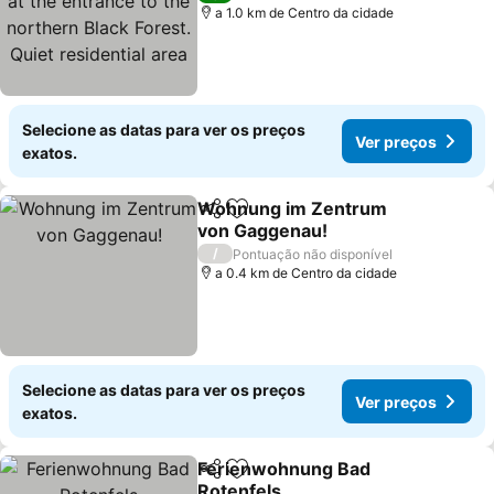
Black Forest. Quiet
a 1.0 km de Centro da cidade
residential area
Selecione as datas para ver os preços
Ver preços
exatos.
Wohnung im Zentrum
Partilhar
Adicionar aos favoritos
von Gaggenau!
Ver preços
/
Pontuação não disponível
a 0.4 km de Centro da cidade
Selecione as datas para ver os preços
Ver preços
exatos.
Ferienwohnung Bad
Partilhar
Adicionar aos favoritos
Rotenfels