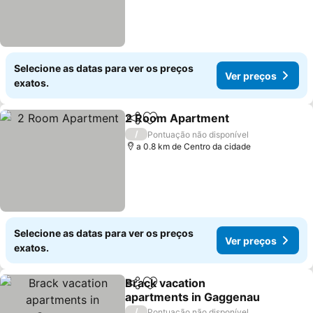
Selecione as datas para ver os preços
Ver preços
exatos.
2 Room Apartment
Partilhar
Adicionar aos favoritos
Ver pr
/
Pontuação não disponível
a 0.8 km de Centro da cidade
Selecione as datas para ver os preços
Ver preços
exatos.
Brack vacation
Partilhar
Adicionar aos favoritos
apartments in Gaggenau
Ver preços
/
Pontuação não disponível