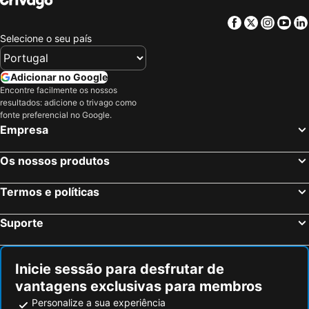
Ludwigsburg, Bade-Vurtemberga Hotéis
Obernai, Alsácia Hotéis
Facebook
Twitter
Insta
Yo
Stuttgart, Bade-Vurtemberga Hotéis
Heidelberg, Bade-Vurtemberga Hotéis
Selecione o seu país
Baden-Baden, Bade-Vurtemberga Hotéis
Karlsruhe, Bade-Vurtemberga Hotéis
Ulm, Bade-Vurtemberga Hotéis
Memmingen, Baviera Hotéis
Adicionar no Google
Encontre facilmente os nossos
Berlim, Berlim Hotéis
Munique, Baviera Hotéis
resultados: adicione o trivago como
Colónia, Renânia do Norte-Vestfália Hotéis
Frankfurt, Hesse Hotéis
fonte preferencial no Google.
Empresa
Dusseldorf, Renânia do Norte-Vestfália Hotéis
Hamburgo, Hamburgo Hotéis
Nuremberga, Baviera Hotéis
Dresden, Saxónia Hotéis
Os nossos produtos
Termos e políticas
Suporte
Inicie sessão para desfrutar de
vantagens exclusivas para membros
Personalize a sua experiência