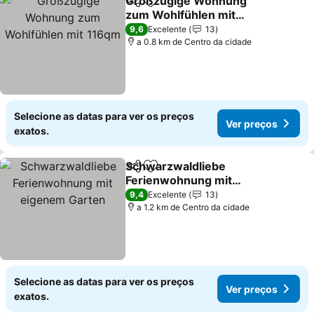
Großzügige Wohnung
Partilhar
Adicionar aos favoritos
zum Wohlfühlen mit
116qm
Ver preços
9,6
Excelente
13
a 0.8 km de Centro da cidade
Selecione as datas para ver os preços
Ver preços
exatos.
Schwarzwaldliebe
Partilhar
Adicionar aos favoritos
Ferienwohnung mit
eigenem Garten
Ver preços
9,4
Excelente
13
a 1.2 km de Centro da cidade
Selecione as datas para ver os preços
Ver preços
exatos.