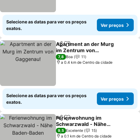
Selecione as datas para ver os preços
Ver preços
exatos.
Apartment an der Murg
Partilhar
Adicionar aos favoritos
im Zentrum von
Gaggenau!
Ver preços
7,8
Boa
11
a 0.4 km de Centro da cidade
Selecione as datas para ver os preços
Ver preços
exatos.
Ferienwohnung im
Partilhar
Adicionar aos favoritos
Schwarzwald - Nähe
Baden-Baden
Ver preços
9,5
Excelente
15
a 0.1 km de Centro da cidade