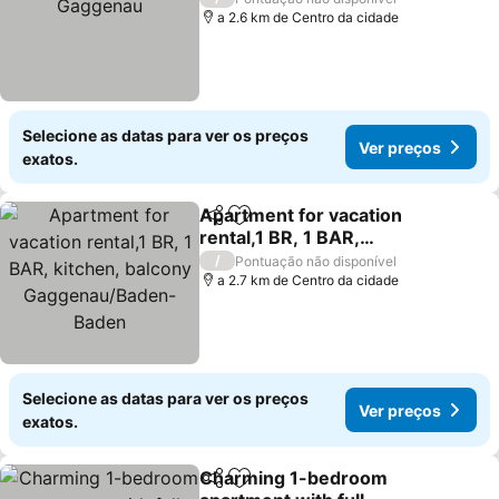
a 2.6 km de Centro da cidade
Selecione as datas para ver os preços
Ver preços
exatos.
Apartment for vacation
Partilhar
Adicionar aos favoritos
rental,1 BR, 1 BAR,
kitchen, balcony
Ver preços
/
Pontuação não disponível
Gaggenau/Baden-Baden
a 2.7 km de Centro da cidade
Selecione as datas para ver os preços
Ver preços
exatos.
Charming 1-bedroom
Partilhar
Adicionar aos favoritos