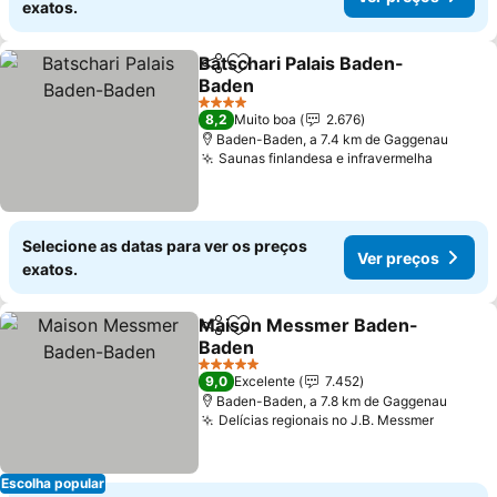
exatos.
Batschari Palais Baden-
Partilhar
Adicionar aos favoritos
Baden
Ver preços
4 Estrelas
8,2
Muito boa
2.676
Baden-Baden, a 7.4 km de Gaggenau
Saunas finlandesa e infravermelha
Ver pre
Selecione as datas para ver os preços
Ver preços
exatos.
Maison Messmer Baden-
Partilhar
Adicionar aos favoritos
Baden
Ver preços
5 Estrelas
9,0
Excelente
7.452
Baden-Baden, a 7.8 km de Gaggenau
Delícias regionais no J.B. Messmer
Ver pre
Escolha popular