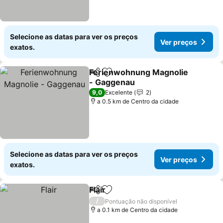
Selecione as datas para ver os preços
Ver preços
exatos.
Ferienwohnung Magnolie
Partilhar
Adicionar aos favoritos
- Gaggenau
Ver preços
9,0
Excelente
2
a 0.5 km de Centro da cidade
Selecione as datas para ver os preços
Ver preços
exatos.
Flair
Partilhar
Adicionar aos favoritos
Ver preços
/
Pontuação não disponível
a 0.1 km de Centro da cidade