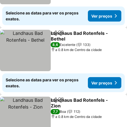
Selecione as datas para ver os preços
Ver preços
exatos.
Landhaus Bad Rotenfels -
Partilhar
Adicionar aos favoritos
Bethel
Ver preços
8,6
Excelente
133
a 0.8 km de Centro da cidade
Selecione as datas para ver os preços
Ver preços
exatos.
Landhaus Bad Rotenfels -
Partilhar
Adicionar aos favoritos
Zion
Ver preços
7,7
Boa
112
a 0.8 km de Centro da cidade