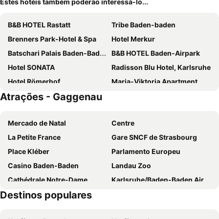
Estes hotéis também poderão interessá-lo...
B&B HOTEL Rastatt
Tribe Baden-baden
Brenners Park-Hotel & Spa
Hotel Merkur
Batschari Palais Baden-Baden
B&B HOTEL Baden-Airpark
Hotel SONATA
Radisson Blu Hotel, Karlsruhe
Hotel Römerhof
Maria-Viktoria Apartment
Atrações - Gaggenau
Bildungshaus St. Bernhard - Wohnen und Tagen
Hotel Rebenhof
Holiday Inn Express Baden - Baden By Ihg
Hotel Bischoff
Mercado de Natal
Centre
THE FLORIS - former Hotel am Sophienpark
Hotel Löhr
La Petite France
Gare SNCF de Strasbourg
Hotel Quellenhof
Hotel Rathausglöckel
Place Kléber
Parlamento Europeu
HELIOPARK Bad Hotel zum Hirsch
Steigenberger Icon Europäischer Hof Baden-Baden
Casino Baden-Baden
Landau Zoo
Leonardo Royal Hotel Baden-Baden
Hotel Neuer Karlshof
Cathédrale Notre-Dame
Karlsruhe/Baden-Baden Airport
ibis Styles Rastatt Baden-Baden
Hotel Baden-Baden
Destinos populares
Oststadt
Station - Kléber
Schwarzwaldhotel Sonne
Landgasthof Waldhorn
Rosengarten Kehl
Hôtel de Ville Strasbourg
Hotel Schwan
Hotel Erbprinz - Gourmet & Spa