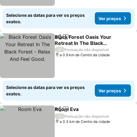
Selecione as datas para ver os preços
Ver preços
exatos.
Black Forest Oasis Your
Partilhar
Adicionar aos favoritos
Retreat In The Black
Forest - Relax And Feel
Ver preços
/
Pontuação não disponível
Good.
a 0.9 km de Centro da cidade
Selecione as datas para ver os preços
Ver preços
exatos.
Room Eva
Partilhar
Adicionar aos favoritos
Ver preços
/
Pontuação não disponível
a 0.3 km de Centro da cidade