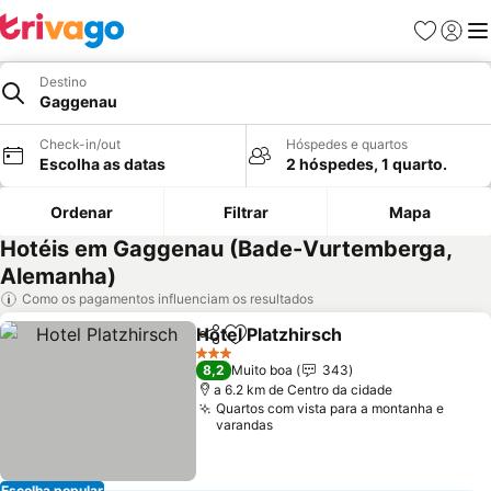
Favoritos
Iniciar
Me
Destino
Gaggenau
Check-in/out
Hóspedes e quartos
Escolha as datas
2 hóspedes, 1 quarto.
Ordenar
Filtrar
Mapa
Hotéis em Gaggenau (Bade-Vurtemberga,
Alemanha)
Como os pagamentos influenciam os resultados
Hotel Platzhirsch
Partilhar
Adicionar aos favoritos
Ver preç
3 Estrelas
8,2
Muito boa
343
a 6.2 km de Centro da cidade
Quartos com vista para a montanha e
varandas
Escolha popular