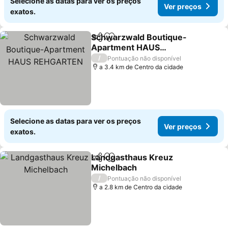
Selecione as datas para ver os preços
Ver preços
exatos.
Schwarzwald Boutique-
Partilhar
Adicionar aos favoritos
Apartment HAUS
REHGARTEN
Ver preços
/
Pontuação não disponível
a 3.4 km de Centro da cidade
Selecione as datas para ver os preços
Ver preços
exatos.
Landgasthaus Kreuz
Partilhar
Adicionar aos favoritos
Michelbach
Ver preços
/
Pontuação não disponível
a 2.8 km de Centro da cidade