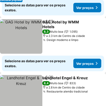
Selecione as datas para ver os preços
Ver preços
exatos.
GAG Hotel by WMM
Partilhar
Adicionar aos favoritos
Hotels
Ver preços
8,3
Muito boa
1.095
a 2.3 km de Centro da cidade
Design moderno e limpo
Ver preços
Selecione as datas para ver os preços
Ver preços
exatos.
Landhotel Engel & Kreuz
Partilhar
Adicionar aos favoritos
V
8,4
Muito boa
833
a 2.8 km de Centro da cidade
Restaurante alemão tradicional
Ver preço