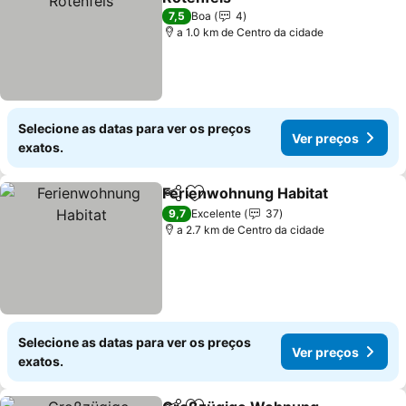
Ver preços
7,5
Boa
4
a 1.0 km de Centro da cidade
Selecione as datas para ver os preços
Ver preços
exatos.
Ferienwohnung Habitat
Partilhar
Adicionar aos favoritos
Ve
9,7
Excelente
37
a 2.7 km de Centro da cidade
Selecione as datas para ver os preços
Ver preços
exatos.