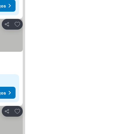
ços
Adicionar aos favoritos
Partilhar
ços
Adicionar aos favoritos
Partilhar