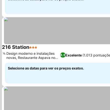
216 Station
3 Estrelas
Ver preços
Design moderno e instalações
Excelente
(1.013 pontuaçõ
8,9
novas, Restaurante Aspava no
Ver preços
local
Selecione as datas para ver os preços exatos.