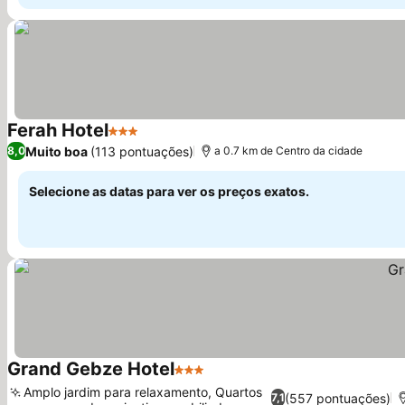
Ferah Hotel
3 Estrelas
Ver preços
Muito boa
(113 pontuações)
8,0
a 0.7 km de Centro da cidade
Selecione as datas para ver os preços exatos.
Grand Gebze Hotel
3 Estrelas
Ver preços
Amplo jardim para relaxamento, Quartos
(557 pontuações)
7,1