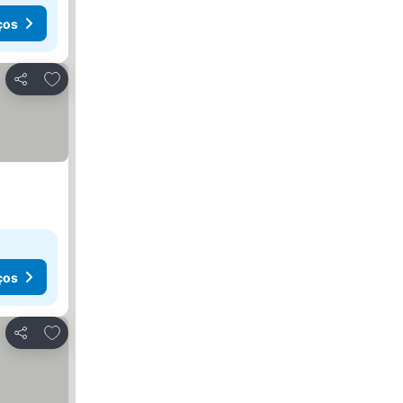
ços
Adicionar aos favoritos
Partilhar
ços
Adicionar aos favoritos
Partilhar