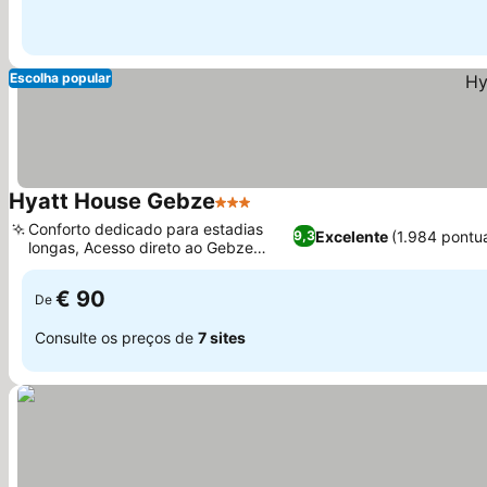
Escolha popular
Hyatt House Gebze
3 Estrelas
Ver preços
Conforto dedicado para estadias
Excelente
(1.984 pontu
9,3
longas, Acesso direto ao Gebze
Ver preços
Center Mall
€ 90
De
Consulte os preços de
7 sites