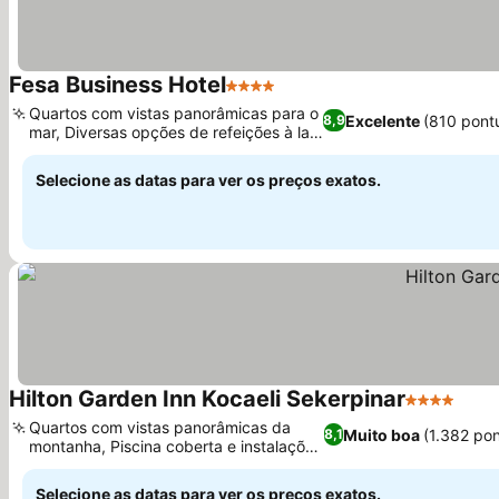
Fesa Business Hotel
4 Estrelas
Ver preços
Quartos com vistas panorâmicas para o
Excelente
(810 pont
8,9
mar, Diversas opções de refeições à la
Ver preços
carte
Selecione as datas para ver os preços exatos.
Hilton Garden Inn Kocaeli Sekerpinar
4 Estrelas
Ver 
Quartos com vistas panorâmicas da
Muito boa
(1.382 po
8,1
montanha, Piscina coberta e instalações
Ver preços
de fitness
Selecione as datas para ver os preços exatos.