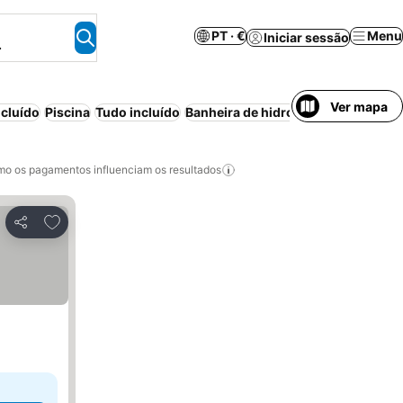
PT · €
Menu
Iniciar sessão
.
Ver mapa
cluído
Piscina
Tudo incluído
Banheira de hidromassagem
Praia
o os pagamentos influenciam os resultados
Adicionar aos favoritos
Partilhar