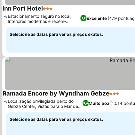
Inn Port Hotel
3 Estrelas
Ver preços
Estacionamento seguro no local,
Excelente
(479 pontuaç
9,0
Interiores modernos e recém-
Ver preços
reformados
Selecione as datas para ver os preços exatos.
Ramada Encore by Wyndham Gebze
3 Estrelas
Ver p
Localização privilegiada perto do
Muito boa
(1.014 pont
8,4
Gebze Center, Vistas para o Mar de
Ver preços
Mármara
Selecione as datas para ver os preços exatos.