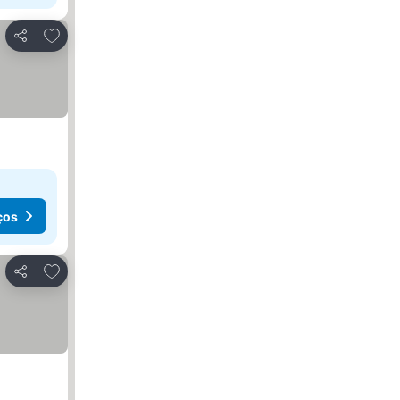
Adicionar aos favoritos
Partilhar
ços
Adicionar aos favoritos
Partilhar