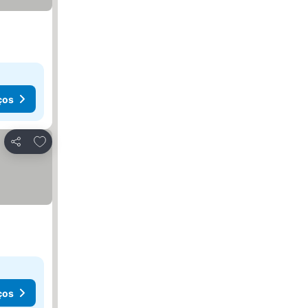
ços
Adicionar aos favoritos
Partilhar
ços