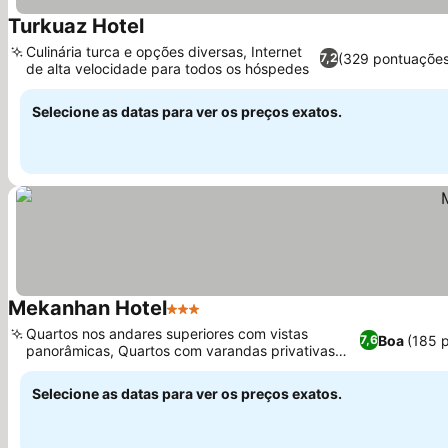
Turkuaz Hotel
Ver preços
Culinária turca e opções diversas, Internet
(329 pontuações
7,2
de alta velocidade para todos os hóspedes
Ver preços
Selecione as datas para ver os preços exatos.
Mekanhan Hotel
3 Estrelas
Ver preços
Quartos nos andares superiores com vistas
Boa
(185 
7,6
panorâmicas, Quartos com varandas privativas
Ver preços
com vista para o mar
Selecione as datas para ver os preços exatos.