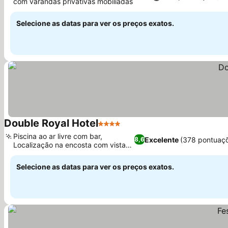
com varandas privativas mobiliadas
Ver preços
Selecione as datas para ver os preços exatos.
Double Royal Hotel
4 Estrelas
Ver preços
Piscina ao ar livre com bar,
Excelente
(378 pontuaç
8,6
Localização na encosta com vista
Ver preços
para o mar
Selecione as datas para ver os preços exatos.