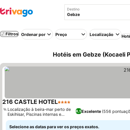
Destino
Filtros
Ordenar por
Preço
Localização
Hot
Hotéis em Gebze (Kocaeli P
216 CASTLE HOTEL
4 Estrelas
Ver preços
Localização à beira-mar perto de
Excelente
(556 pontuaçõ
8,5
Eskihisar, Piscinas internas e
Ver preços
externas
Selecione as datas para ver os preços exatos.