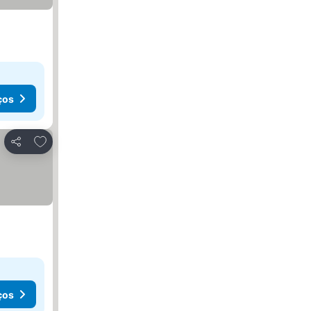
ços
Adicionar aos favoritos
Partilhar
ços