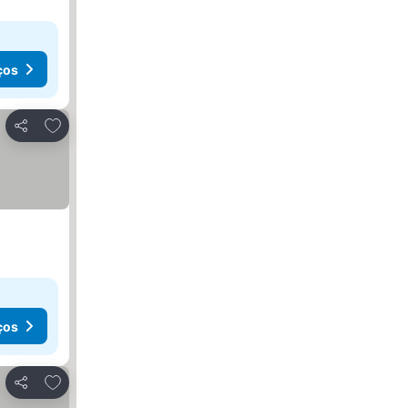
ços
Adicionar aos favoritos
Partilhar
ços
Adicionar aos favoritos
Partilhar