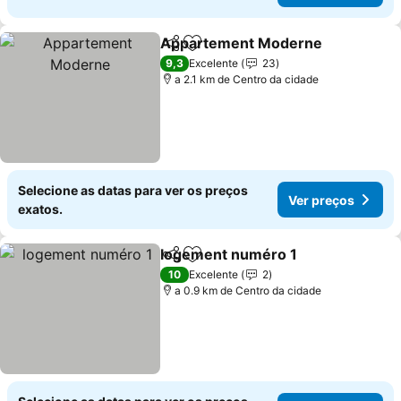
Appartement Moderne
Partilhar
Adicionar aos favoritos
Ver
9,3
Excelente
23
a 2.1 km de Centro da cidade
Selecione as datas para ver os preços
Ver preços
exatos.
logement numéro 1
Partilhar
Adicionar aos favoritos
Ver pr
10
Excelente
2
a 0.9 km de Centro da cidade