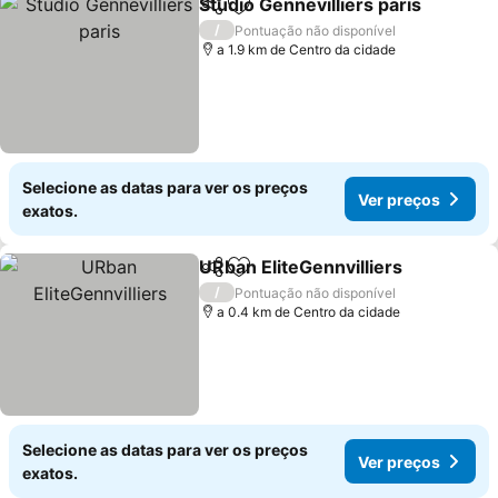
Studio Gennevilliers paris
Partilhar
Adicionar aos favoritos
/
Pontuação não disponível
a 1.9 km de Centro da cidade
Selecione as datas para ver os preços
Ver preços
exatos.
URban EliteGennvilliers
Partilhar
Adicionar aos favoritos
Ve
/
Pontuação não disponível
a 0.4 km de Centro da cidade
Selecione as datas para ver os preços
Ver preços
exatos.