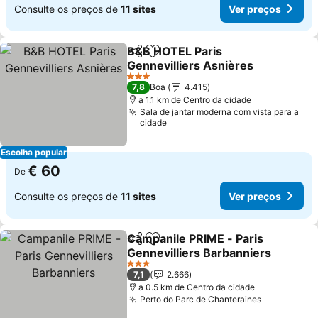
Consulte os preços de
11 sites
Ver preços
B&B HOTEL Paris
Partilhar
Adicionar aos favoritos
Gennevilliers Asnières
Ver preços
3 Estrelas
7,8
Boa
4.415
a 1.1 km de Centro da cidade
Sala de jantar moderna com vista para a
cidade
Escolha popular
€ 60
De
Consulte os preços de
11 sites
Ver preços
Campanile PRIME - Paris
Partilhar
Adicionar aos favoritos
Gennevilliers Barbanniers
Ver preços
3 Estrelas
7,1
2.666
a 0.5 km de Centro da cidade
Perto do Parc de Chanteraines
Ver preço