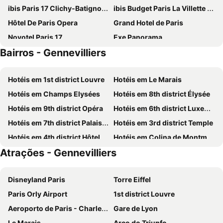
ibis Paris 17 Clichy-Batignolles
ibis Budget Paris La Villette 19ème
Hôtel De Paris Opera
Grand Hotel de Paris
Novotel Paris 17
Exe Panorama
Bairros - Gennevilliers
Appart Hotel Prestige Champs Elysees
Paris Rooms & Dreams Hotel
Hotel de France 18
Tilde
Hotéis em 1st district Louvre
Hotéis em Le Marais
Metropol
St Christopher's Inn Paris - Gare du Nord
Hotéis em Champs Elysées
Hotéis em 8th district Élysée
Kyriad Paris 18 - Porte de Clignancourt - Montmartre
ibis Paris La Villette Cité des Sciences 19ème
Hotéis em 9th district Opéra
Hotéis em 6th district Luxembourg
Hilton Paris Opera
Hotel Paris Louis Blanc
Hotéis em 7th district Palais Bourbon
Hotéis em 3rd district Temple
Hotel Chopin
Campanile Prime Paris 19 - La Villette
Hotéis em 4th district Hôtel-de-Ville
Hotéis em Colina de Montmartre
The Originals Boutique, Hôtel Maison Montmartre Paris Les Puces
Hotel Le National Clichy Paris
Atrações - Gennevilliers
Hotéis em 18th district la Butte-Montmartre
Hotéis em 2nd district la Bourse
Prince Albert Montmartre
Royal Wagram
Hotéis em Les Halles
Hotéis em 10th district Entrepôt
Hotel Regence Paris
121 Paris Hotel
Disneyland Paris
Torre Eiffel
Hotéis em 16th district Passy
Hotéis em Notre-Dame
Ibis Paris Montmartre Sacré-Coeur
Moxy Paris La Villette
Paris Orly Airport
1st district Louvre
Hotéis em 17th district Batignolles-Monceau
Hotéis em Praça Vendôme
Hotel Victoria
Hotel Bellevue Paris Montmartre
Aeroporto de Paris - Charles de Gaulle
Gare de Lyon
Hotéis em La Villette
Hotéis em La Défense
Avalon Hotel Paris Gare du Nord
Sure Hotel by Best Western Paris Gare du Nord
Le Marais
Arco do Triunfo