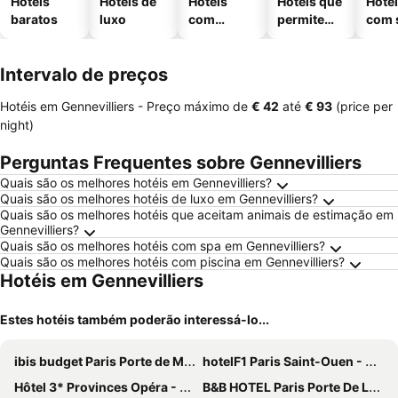
Hotéis
Hotéis de
Hotéis
Hotéis que
Hoté
baratos
luxo
com
permitem
com 
piscinas
animais
Intervalo de preços
Hotéis em Gennevilliers -
Preço máximo
de
‎€ 42
até
‎€ 93
(price per
night)
Perguntas Frequentes sobre Gennevilliers
Quais são os melhores hotéis em Gennevilliers?
Quais são os melhores hotéis de luxo em Gennevilliers?
Quais são os melhores hotéis que aceitam animais de estimação em
Gennevilliers?
Quais são os melhores hotéis com spa em Gennevilliers?
Quais são os melhores hotéis com piscina em Gennevilliers?
Hotéis em Gennevilliers
Estes hotéis também poderão interessá-lo...
ibis budget Paris Porte de Montmartre
hotelF1 Paris Saint-Ouen - Marché aux Puces
Hôtel 3* Provinces Opéra - Vacances Bleues
B&B HOTEL Paris Porte De La Villette