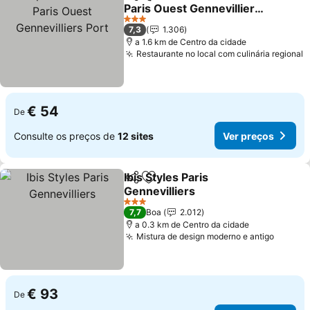
Partilhar
Adicionar aos favoritos
Paris Ouest Gennevilliers
Port
Ver preços
3 Estrelas
7,3
1.306
a 1.6 km de Centro da cidade
Restaurante no local com culinária regional
V
€ 54
De
Consulte os preços de
12 sites
Ver preços
Ibis Styles Paris
Partilhar
Adicionar aos favoritos
Gennevilliers
Ver preços
3 Estrelas
7,7
Boa
2.012
a 0.3 km de Centro da cidade
Mistura de design moderno e antigo
Ver pr
€ 93
De