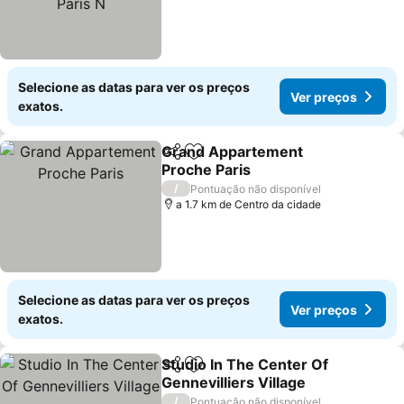
Selecione as datas para ver os preços
Ver preços
exatos.
Grand Appartement
Partilhar
Adicionar aos favoritos
Proche Paris
Ver preços
/
Pontuação não disponível
a 1.7 km de Centro da cidade
Selecione as datas para ver os preços
Ver preços
exatos.
Studio In The Center Of
Partilhar
Adicionar aos favoritos
Gennevilliers Village
Ver preços
/
Pontuação não disponível