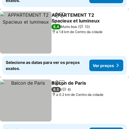
exatos.
APPARTEMENT T2
Partilhar
Adicionar aos favoritos
Spacieux et lumineux
Ver preços
8,4
Muito boa
10
a 1.8 km de Centro da cidade
Selecione as datas para ver os preços
Ver preços
exatos.
Balcon de Paris
Partilhar
Adicionar aos favoritos
Ver preços
6,5
6
a 0.2 km de Centro da cidade