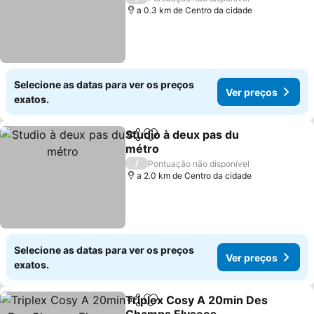
a 0.3 km de Centro da cidade
Selecione as datas para ver os preços
Ver preços
exatos.
Studio à deux pas du
Partilhar
Adicionar aos favoritos
métro
Ver preços
/
Pontuação não disponível
a 2.0 km de Centro da cidade
Selecione as datas para ver os preços
Ver preços
exatos.
Triplex Cosy A 20min Des
Partilhar
Adicionar aos favoritos