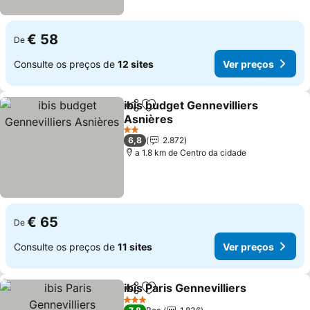
€ 58
De
Consulte os preços de
12 sites
Ver preços
ibis budget Gennevilliers
Partilhar
Adicionar aos favoritos
Asnières
Ver preços
2 Estrelas
6,8
2.872
a 1.8 km de Centro da cidade
€ 65
De
Consulte os preços de
11 sites
Ver preços
ibis Paris Gennevilliers
Partilhar
Adicionar aos favoritos
Ver
3 Estrelas