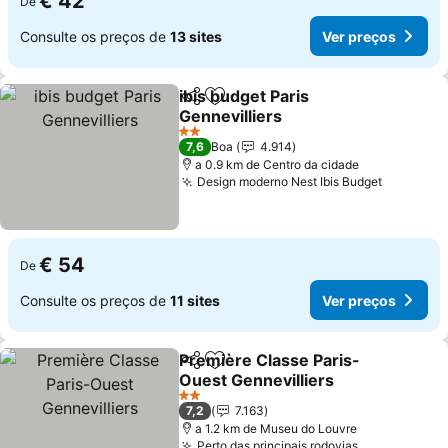
€ 42
De
Consulte os preços de
13 sites
Ver preços
ibis budget Paris
Partilhar
Adicionar aos favoritos
Gennevilliers
Ver preços
2 Estrelas
7,6
Boa
4.914
a 0.9 km de Centro da cidade
Design moderno Nest Ibis Budget
Ver preç
€ 54
De
Consulte os preços de
11 sites
Ver preços
Première Classe Paris-
Partilhar
Adicionar aos favoritos
Ouest Gennevilliers
Ver preços
2 Estrelas
7,2
7.163
a 1.2 km de Museu do Louvre
Perto das principais rodovias