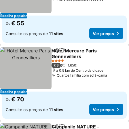
Ver preços
Escolha popular
€ 55
De
Consulte os preços de
11 sites
Ver preços
Hôtel Mercure Paris
Partilhar
Adicionar aos favoritos
Gennevilliers
Ver preços
4 Estrelas
7,3
1.650
a 0.9 km de Centro da cidade
Quartos família com sofá-cama
Ver preço
Escolha popular
€ 70
De
Consulte os preços de
11 sites
Ver preços
Campanile NATURE -