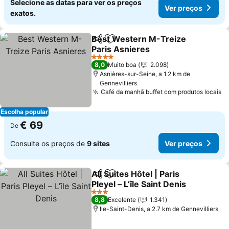
Selecione as datas para ver os preços
Ver preços
exatos.
Best Western M-Treize
Partilhar
Adicionar aos favoritos
Paris Asnieres
Ver preços
4 Estrelas
8,0
Muito boa
2.098
Asnières-sur-Seine, a 1.2 km de
Gennevilliers
Café da manhã buffet com produtos locais
V
Escolha popular
€ 69
De
Consulte os preços de
9 sites
Ver preços
All Suites Hôtel | Paris
Partilhar
Adicionar aos favoritos
Pleyel – L’île Saint Denis
Ver preços
3 Estrelas
8,8
Excelente
1.341
Ile-Saint-Denis, a 2.7 km de Gennevilliers