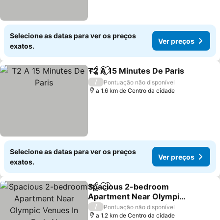
Selecione as datas para ver os preços
Ver preços
exatos.
T2 A 15 Minutes De Paris
Partilhar
Adicionar aos favoritos
V
/
Pontuação não disponível
a 1.6 km de Centro da cidade
Selecione as datas para ver os preços
Ver preços
exatos.
Spacious 2-bedroom
Partilhar
Adicionar aos favoritos
Apartment Near Olympic
Venues In Paris N
Ver preços
/
Pontuação não disponível
a 1.2 km de Centro da cidade