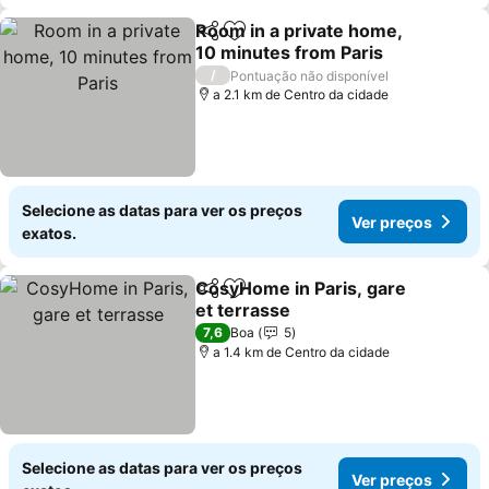
Room in a private home,
Partilhar
Adicionar aos favoritos
10 minutes from Paris
Ver preços
/
Pontuação não disponível
a 2.1 km de Centro da cidade
Selecione as datas para ver os preços
Ver preços
exatos.
CosyHome in Paris, gare
Partilhar
Adicionar aos favoritos
et terrasse
Ver preços
7,6
Boa
5
a 1.4 km de Centro da cidade
Selecione as datas para ver os preços
Ver preços