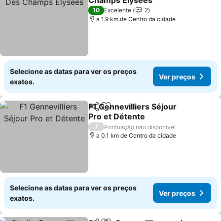
Champs Elysees
Ver preços
10
Excelente
2
a 1.9 km de Centro da cidade
Selecione as datas para ver os preços
Ver preços
exatos.
F1 Gennevilliers Séjour
Partilhar
Adicionar aos favoritos
Pro et Détente
Ver preços
/
Pontuação não disponível
a 0.1 km de Centro da cidade
Selecione as datas para ver os preços
Ver preços
exatos.