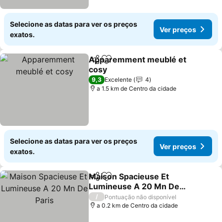
Selecione as datas para ver os preços
Ver preços
exatos.
Apparemment meublé et
Partilhar
Adicionar aos favoritos
cosy
Ver preços
9,3
Excelente
4
a 1.5 km de Centro da cidade
Selecione as datas para ver os preços
Ver preços
exatos.
Maison Spacieuse Et
Partilhar
Adicionar aos favoritos
Lumineuse A 20 Mn De
Paris
Ver preços
/
Pontuação não disponível
a 0.2 km de Centro da cidade