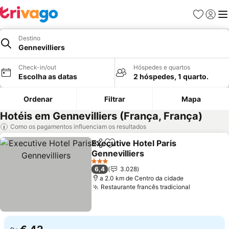
Favoritos
Iniciar
Me
Destino
Gennevilliers
Check-in/out
Hóspedes e quartos
Escolha as datas
2 hóspedes, 1 quarto.
Ordenar
Filtrar
Mapa
Hotéis em Gennevilliers (França, França)
Como os pagamentos influenciam os resultados
Executive Hotel Paris
Partilhar
Adicionar aos favoritos
Gennevilliers
Ver preços
3 Estrelas
6,4
3.028
a 2.0 km de Centro da cidade
Restaurante francês tradicional
Ver preço