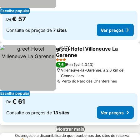
Escolha popular
€ 57
De
Consulte os preços de
7 sites
Ver preços
greet Hotel Villeneuve La
Partilhar
Adicionar aos favoritos
Garenne
Ver preços
3 Estrelas
7,6
Boa
4.040
Villeneuve-la-Garenne, a 2.0 km de
Gennevilliers
Perto do Parc des Chanteraines
Ver preço
Escolha popular
€ 61
De
Consulte os preços de
13 sites
Ver preços
Mostrar mais
Os preços e a disponibilidade que recebemos dos sites de reserva