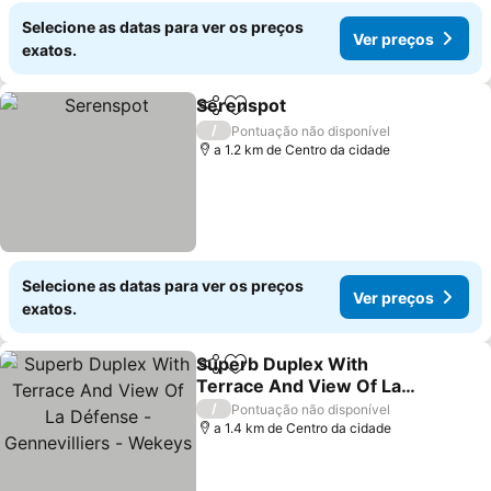
Selecione as datas para ver os preços
Ver preços
exatos.
Serenspot
Partilhar
Adicionar aos favoritos
Ver preços
/
Pontuação não disponível
a 1.2 km de Centro da cidade
Selecione as datas para ver os preços
Ver preços
exatos.
Superb Duplex With
Partilhar
Adicionar aos favoritos
Terrace And View Of La
Défense - Gennevilliers -
Ver preços
/
Pontuação não disponível
Wekeys
a 1.4 km de Centro da cidade