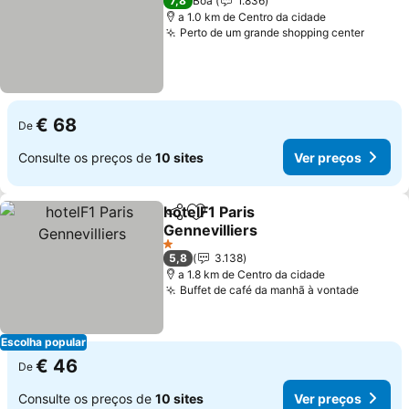
7,8
Boa
1.836
a 1.0 km de Centro da cidade
Perto de um grande shopping center
Ver pr
€ 68
De
Consulte os preços de
10 sites
Ver preços
hotelF1 Paris
Partilhar
Adicionar aos favoritos
Gennevilliers
Ver preços
1 Estrelas
5,8
3.138
a 1.8 km de Centro da cidade
Buffet de café da manhã à vontade
Ver pr
Escolha popular
€ 46
De
Consulte os preços de
10 sites
Ver preços