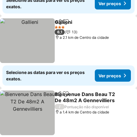
Selecione as datas para ver os preços
Ver preços
exatos.
Gallieni
Partilhar
Adicionar aos favoritos
Ver preços
3 Estrelas
6,1
13
a 2.1 km de Centro da cidade
Selecione as datas para ver os preços
Ver preços
exatos.
Bienvenue Dans Beau T2
Partilhar
Adicionar aos favoritos
De 48m2 A Gennevilliers
Ver preços
/
Pontuação não disponível
a 1.4 km de Centro da cidade