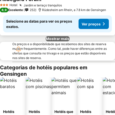
Hotel
Jardim e terraço tranquilos
3 Estrelas
8,9
Excelente
252
Rüdesheim am Rhein, a 7.8 km de Gensingen
Selecione as datas para ver os preços
Ver preços
exatos.
Mostrar mais
Os preços e a disponibilidade que recebemos dos sites de reserva
mudam frequentemente. Como tal, pode haver diferenças entre as
ofertas que consulta no trivago e os preços que estão disponíveis
nos sites de reserva.
Categorias de hotéis populares em
Gensingen
Hotéis
Hotéis
Hotéis que
Hotéis
Hoté