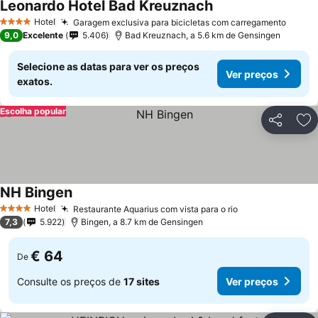
Leonardo Hotel Bad Kreuznach
Hotel
Garagem exclusiva para bicicletas com carregamento
4 Estrelas
9,0
Excelente
5.406
Bad Kreuznach, a 5.6 km de Gensingen
Selecione as datas para ver os preços
Ver preços
exatos.
Escolha popular
Partilhar
Ad
NH Bingen
Hotel
Restaurante Aquarius com vista para o rio
4 Estrelas
7,3
5.922
Bingen, a 8.7 km de Gensingen
€ 64
De
Consulte os preços de
17 sites
Ver preços