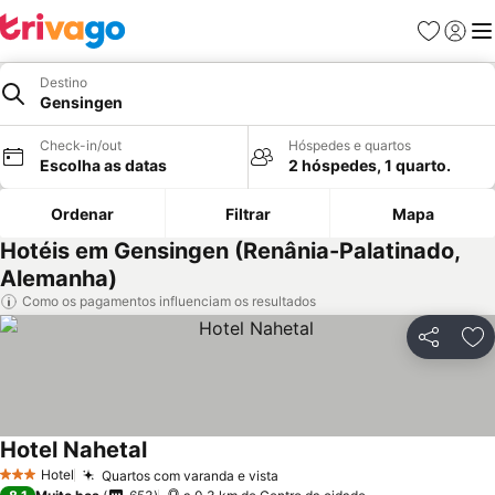
Favoritos
Iniciar
Me
Destino
Gensingen
Check-in/out
Hóspedes e quartos
Escolha as datas
2 hóspedes, 1 quarto.
Ordenar
Filtrar
Mapa
Hotéis em Gensingen (Renânia-Palatinado,
Alemanha)
Como os pagamentos influenciam os resultados
Partilhar
Ad
Hotel Nahetal
Hotel
Quartos com varanda e vista
3 Estrelas