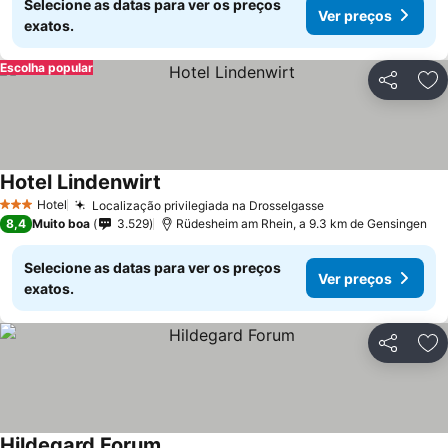
Selecione as datas para ver os preços
Ver preços
exatos.
Escolha popular
Partilhar
Ad
Hotel Lindenwirt
Hotel
Localização privilegiada na Drosselgasse
3 Estrelas
8,4
Muito boa
3.529
Rüdesheim am Rhein, a 9.3 km de Gensingen
Selecione as datas para ver os preços
Ver preços
exatos.
Partilhar
Ad
Hildegard Forum