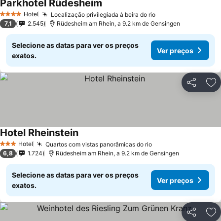
Parkhotel Rüdesheim
Hotel
Localização privilegiada à beira do rio
4 Estrelas
7,1
2.545
Rüdesheim am Rhein, a 9.2 km de Gensingen
Selecione as datas para ver os preços
Ver preços
exatos.
Partilhar
Ad
Hotel Rheinstein
Hotel
Quartos com vistas panorâmicas do rio
3 Estrelas
6,8
1.724
Rüdesheim am Rhein, a 9.2 km de Gensingen
Selecione as datas para ver os preços
Ver preços
exatos.
Partilhar
Ad