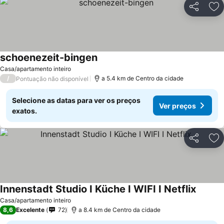
Partilhar
Ad
schoenezeit-bingen
Casa/apartamento inteiro
/
a 5.4 km de Centro da cidade
Pontuação não disponível
Selecione as datas para ver os preços
Ver preços
exatos.
Partilhar
Ad
Innenstadt Studio I Küche I WIFI I Netflix
Casa/apartamento inteiro
8,6
Excelente
72
a 8.4 km de Centro da cidade