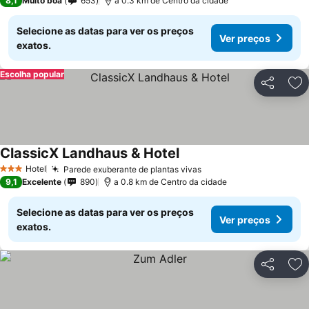
8,1
Muito boa
653
a 0.3 km de Centro da cidade
Selecione as datas para ver os preços
Ver preços
exatos.
Escolha popular
Partilhar
Ad
ClassicX Landhaus & Hotel
Hotel
Parede exuberante de plantas vivas
3 Estrelas
9,1
Excelente
890
a 0.8 km de Centro da cidade
Selecione as datas para ver os preços
Ver preços
exatos.
Partilhar
Ad