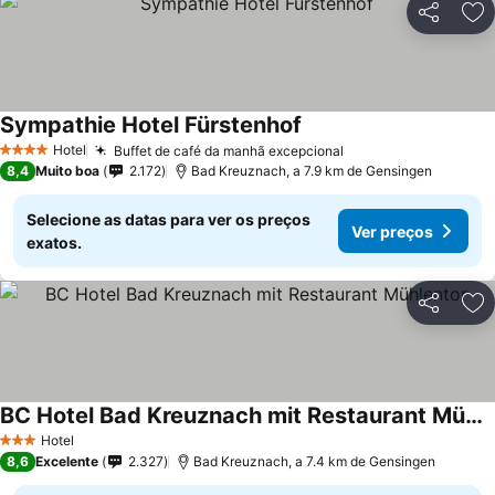
Partilhar
Ad
Sympathie Hotel Fürstenhof
Hotel
Buffet de café da manhã excepcional
4 Estrelas
8,4
Muito boa
2.172
Bad Kreuznach, a 7.9 km de Gensingen
Selecione as datas para ver os preços
Ver preços
exatos.
Partilhar
Ad
BC Hotel Bad Kreuznach mit Restaurant Mühlentor
Hotel
3 Estrelas
8,6
Excelente
2.327
Bad Kreuznach, a 7.4 km de Gensingen