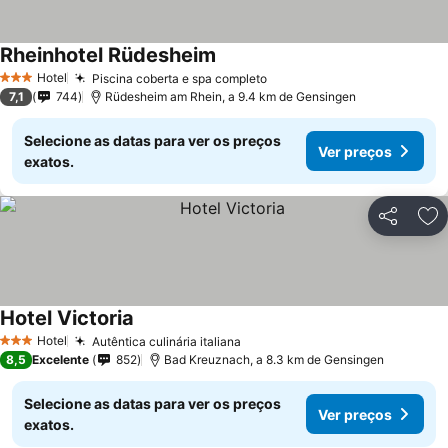
Rheinhotel Rüdesheim
Hotel
Piscina coberta e spa completo
3 Estrelas
7,1
744
Rüdesheim am Rhein, a 9.4 km de Gensingen
Selecione as datas para ver os preços
Ver preços
exatos.
Partilhar
Ad
Hotel Victoria
Hotel
Autêntica culinária italiana
3 Estrelas
8,5
Excelente
852
Bad Kreuznach, a 8.3 km de Gensingen
Selecione as datas para ver os preços
Ver preços
exatos.