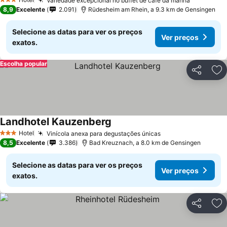
Variedade excepcional no buffet de café da manhã
3 Estrelas
8,9
Excelente
2.091
Rüdesheim am Rhein, a 9.3 km de Gensingen
Selecione as datas para ver os preços
Ver preços
exatos.
Escolha popular
Partilhar
Ad
Landhotel Kauzenberg
Hotel
Vinícola anexa para degustações únicas
3 Estrelas
8,5
Excelente
3.386
Bad Kreuznach, a 8.0 km de Gensingen
Selecione as datas para ver os preços
Ver preços
exatos.
Partilhar
Ad