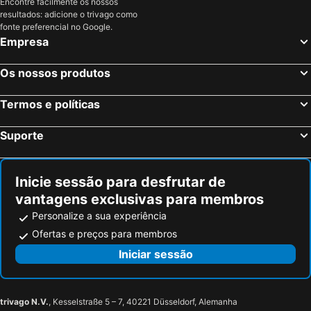
Encontre facilmente os nossos
resultados: adicione o trivago como
Kelsterbach, Hesse Hotéis
Troisdorf, Renânia do Norte-Vestfália Hotéis
fonte preferencial no Google.
Darmstadt, Hesse Hotéis
Berlim, Berlim Hotéis
Empresa
Munique, Baviera Hotéis
Dusseldorf, Renânia do Norte-Vestfália Hotéis
Os nossos produtos
Hamburgo, Hamburgo Hotéis
Stuttgart, Bade-Vurtemberga Hotéis
Nuremberga, Baviera Hotéis
Dresden, Saxónia Hotéis
Termos e políticas
Suporte
Inicie sessão para desfrutar de
vantagens exclusivas para membros
Personalize a sua experiência
Ofertas e preços para membros
Iniciar sessão
trivago N.V.
, Kesselstraße 5 – 7, 40221 Düsseldorf, Alemanha