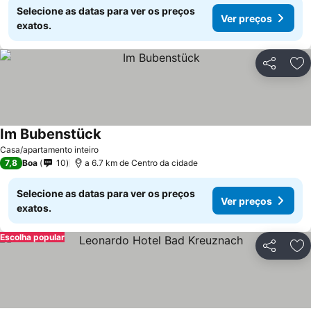
Selecione as datas para ver os preços
Ver preços
exatos.
Partilhar
Ad
Im Bubenstück
Casa/apartamento inteiro
7,8
Boa
10
a 6.7 km de Centro da cidade
Selecione as datas para ver os preços
Ver preços
exatos.
Escolha popular
Partilhar
Ad