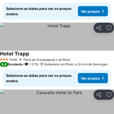
Selecione as datas para ver os preços
Ver preços
exatos.
Partilhar
Ad
Hotel Trapp
Hotel
Perto da Drosselgasse e do Reno
3 Estrelas
8,8
Excelente
1.375
Rüdesheim am Rhein, a 9.4 km de Gensingen
Selecione as datas para ver os preços
Ver preços
exatos.
Partilhar
Ad