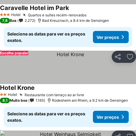
Caravelle Hotel im Park
Hotel
Quartos e suítes recém-renovados
3 Estrelas
7,8
Boa
2.272
Bad Kreuznach, a 8.4 km de Gensingen
Selecione as datas para ver os preços
Ver preços
exatos.
Escolha popular
Partilhar
Ad
Hotel Krone
Hotel
Restaurante com terraço ao ar livre
2 Estrelas
8,1
Muito boa
1.165
Rüdesheim am Rhein, a 9.2 km de Gensingen
Selecione as datas para ver os preços
Ver preços
exatos.