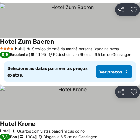
Partilhar
Ad
Hotel Zum Baeren
Hotel
Serviço de café da manhã personalizado na mesa
4 Estrelas
8,9
Excelente
1.126
Rüdesheim am Rhein, a 9.5 km de Gensingen
Selecione as datas para ver os preços
Ver preços
exatos.
Partilhar
Ad
Hotel Krone
Hotel
Quartos com vistas panorâmicas do rio
7,8
Boa
1.904
Bingen, a 8.5 km de Gensingen