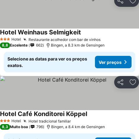
Partilhar
Ad
Hotel Weinhaus Selmigkeit
Hotel
Restaurante acolhedor com bar de vinhos
3 Estrelas
8,8
Excelente
662
Bingen, a 8.3 km de Gensingen
Selecione as datas para ver os preços
Ver preços
exatos.
Partilhar
Ad
Hotel Café Konditorei Köppel
Hotel
Hotel tradicional familiar
3 Estrelas
8,3
Muito boa
796
Bingen, a 8.4 km de Gensingen