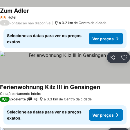
Zum Adler
Hotel
2 Estrelas
/
a 0.2 km de Centro da cidade
Pontuação não disponível
Selecione as datas para ver os preços
Ver preços
exatos.
Partilhar
Ad
Ferienwohnung Kilz III in Gensingen
Casa/apartamento inteiro
9,8
Excelente
4
a 0.3 km de Centro da cidade
Selecione as datas para ver os preços
Ver preços
exatos.