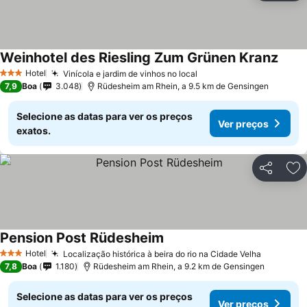
Weinhotel des Riesling Zum Grünen Kranz
Hotel
Vinícola e jardim de vinhos no local
3 Estrelas
7,9
Boa
3.048
Rüdesheim am Rhein, a 9.5 km de Gensingen
Selecione as datas para ver os preços
Ver preços
exatos.
Partilhar
Ad
Pension Post Rüdesheim
Hotel
Localização histórica à beira do rio na Cidade Velha
3 Estrelas
7,8
Boa
1.180
Rüdesheim am Rhein, a 9.2 km de Gensingen
Selecione as datas para ver os preços
Ver preços