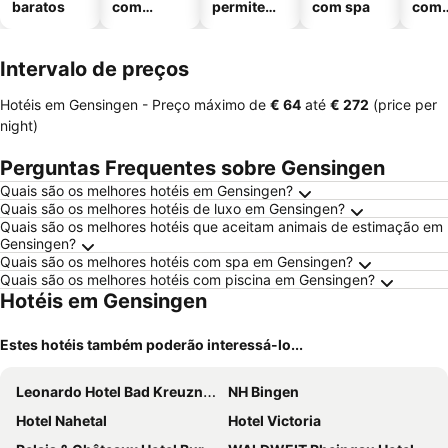
baratos
com
permitem
com spa
com
piscinas
animais
esta
ment
Intervalo de preços
Hotéis em Gensingen -
Preço máximo
de
‎€ 64
até
‎€ 272
(price per
night)
Perguntas Frequentes sobre Gensingen
Quais são os melhores hotéis em Gensingen?
Quais são os melhores hotéis de luxo em Gensingen?
Quais são os melhores hotéis que aceitam animais de estimação em
Gensingen?
Quais são os melhores hotéis com spa em Gensingen?
Quais são os melhores hotéis com piscina em Gensingen?
Hotéis em Gensingen
Estes hotéis também poderão interessá-lo...
Leonardo Hotel Bad Kreuznach
NH Bingen
Hotel Nahetal
Hotel Victoria