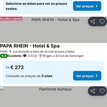
Selecione as datas para ver os preços
Ver preços
exatos.
Escolha popular
Partilhar
Ad
PAPA RHEIN - Hotel & Spa
Hotel
Localização à beira do rio com acesso a balsa
9,0
Excelente
4.033
Bingen, a 8.5 km de Gensingen
€ 272
De
Consulte os preços de
5 sites
Ver preços
Partilhar
Ad