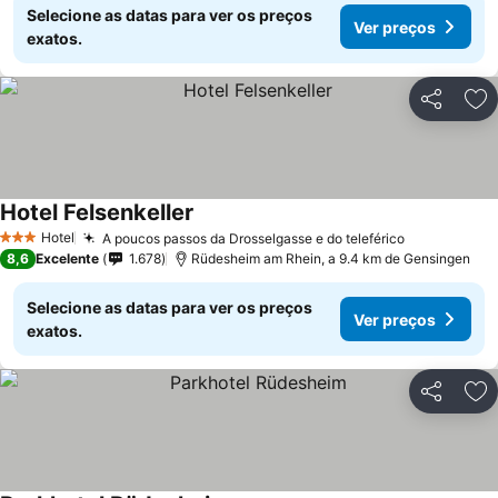
Selecione as datas para ver os preços
Ver preços
exatos.
Partilhar
Ad
Hotel Felsenkeller
Hotel
A poucos passos da Drosselgasse e do teleférico
3 Estrelas
8,6
Excelente
1.678
Rüdesheim am Rhein, a 9.4 km de Gensingen
Selecione as datas para ver os preços
Ver preços
exatos.
Partilhar
Ad