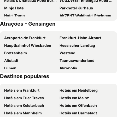
Relais & Châteaux Hotel Burg Schwarzenstein
WALDWEIT Rheingau Hotel und Retreat
Minjo Hotel
Parkhotel Kurhaus
Hotel Trapp
AKZENT Waldhotel Rheingau
Atrações - Gensingen
Trollmühle
Sympathie Hotel Fürstenhof
PAPA RHEIN - Hotel & Spa
Rheinhotel Rüdesheim
Aeroporto de Frankfurt
Frankfurt-Hahn Airport
Rheinhotel Lamm
Berg´s Backpacker
Hauptbahnhof Wiesbaden
Hessischer Landtag
Gästehaus Dautermann
Land & Golf Hotel Stromberg
Bretzenheim
Westend
Burg & Gästehaus by Schwarzenstein
Rheinhessen Inn GmbH
Altstadt
Taunuswunderland
Das Crass
Cb Hotel Becker
Lumen
Akropolis
Atrium Hotel Mainz
Destinos populares
Kulinarische Wanderung um Obst Spargel und Wein
Bad Kreuznacher Jahrmarkt
Kloster Jakobsberg
Märchen-Weihnachtsmarkt Ober-Hilbersheim
Hotéis em Frankfurt
Hotéis em Heidelberg
Bäderhaus
Burg Klopp
Hotéis em Trier Treves
Hotéis em Mainz
Historisches Museum am Strom Hildegard von Bingen
Binger Mäuseturm
Hotéis em Kelsterbach
Hotéis em Offenbach
Drosselgasse
Seilbahn Rüdesheim
Hotéis em Mannheim
Hotéis em Darmstadt
Auringen
Zum Goldenen Löwen