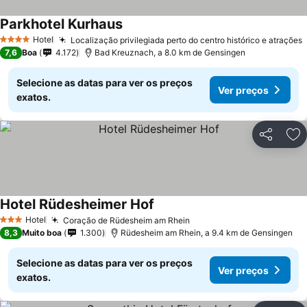
Parkhotel Kurhaus
Hotel
Localização privilegiada perto do centro histórico e atrações
4 Estrelas
7,6
Boa
4.172
Bad Kreuznach, a 8.0 km de Gensingen
Selecione as datas para ver os preços
Ver preços
exatos.
Partilhar
Ad
Hotel Rüdesheimer Hof
Hotel
Coração de Rüdesheim am Rhein
3 Estrelas
8,3
Muito boa
1.300
Rüdesheim am Rhein, a 9.4 km de Gensingen
Selecione as datas para ver os preços
Ver preços
exatos.