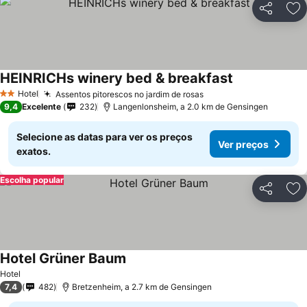
Partilhar
Ad
HEINRICHs winery bed & breakfast
Hotel
Assentos pitorescos no jardim de rosas
2 Estrelas
9,4
Excelente
232
Langenlonsheim, a 2.0 km de Gensingen
Selecione as datas para ver os preços
Ver preços
exatos.
Escolha popular
Partilhar
Ad
Hotel Grüner Baum
Hotel
7,4
482
Bretzenheim, a 2.7 km de Gensingen