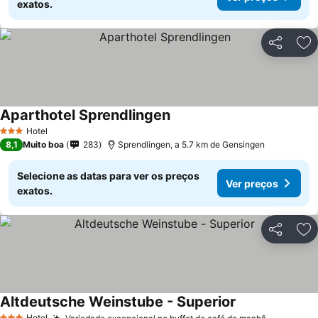
exatos.
Partilhar
Ad
Aparthotel Sprendlingen
Hotel
3 Estrelas
8,1
Muito boa
283
Sprendlingen, a 5.7 km de Gensingen
Selecione as datas para ver os preços
Ver preços
exatos.
Partilhar
Ad
Altdeutsche Weinstube - Superior
Hotel