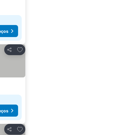
eços
Adicionar aos favoritos
Partilhar
eços
Adicionar aos favoritos
Partilhar