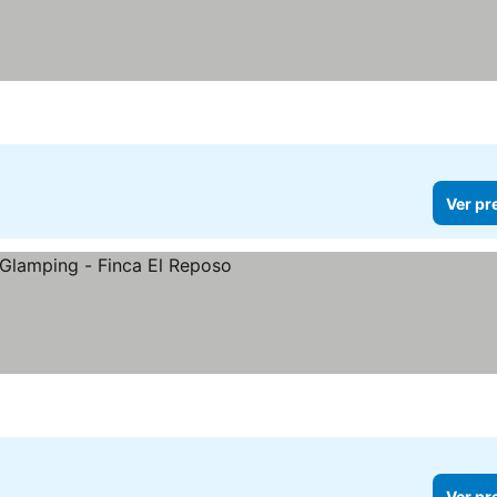
Ver pr
Ver pr