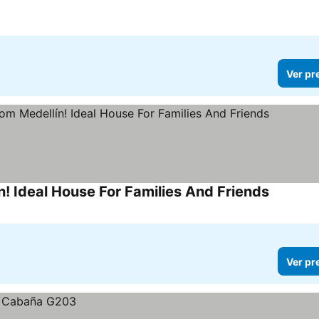
Ver pr
! Ideal House For Families And Friends
Ver pr