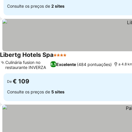
Consulte os preços de
2 sites
Libertg Hotels Spa
4 Estrelas
Culinária fusion no
Excelente
(484 pontuações)
8,5
a 4.8 k
restaurante INVERZA
€ 109
De
Consulte os preços de
5 sites