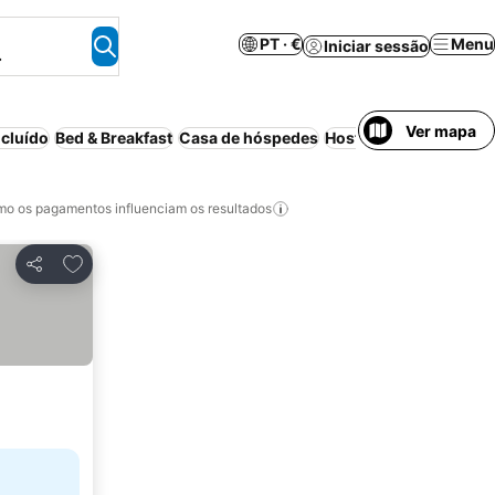
PT · €
Menu
Iniciar sessão
.
Ver mapa
cluído
Bed & Breakfast
Casa de hóspedes
Hostel
Parque de cam
o os pagamentos influenciam os resultados
Adicionar aos favoritos
Partilhar