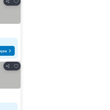
Adicionar aos favoritos
Partilhar
eços
Adicionar aos favoritos
Partilhar