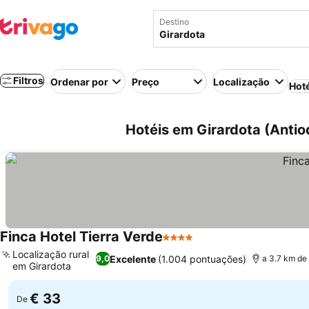
Destino
Filtros
Ordenar por
Preço
Localização
Hot
Hotéis em Girardota (Antio
Finca Hotel Tierra Verde
4 Estrelas
Localização rural
Excelente
(1.004 pontuações)
9,0
a 3.7 km de
em Girardota
€ 33
De