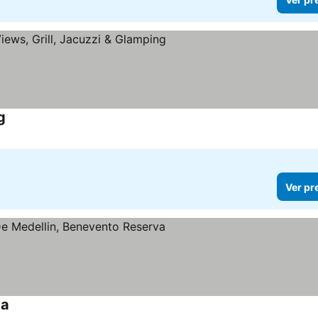
g
Ver pr
va