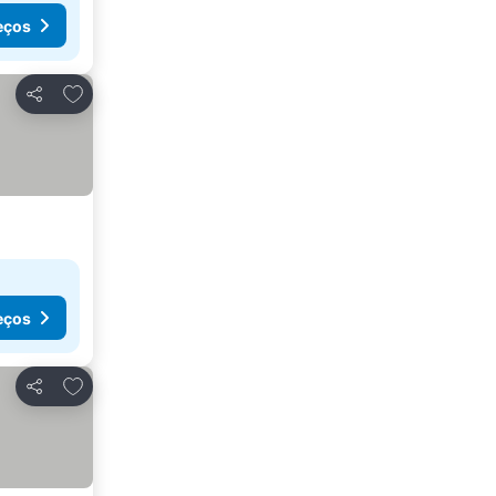
eços
Adicionar aos favoritos
Partilhar
eços
Adicionar aos favoritos
Partilhar