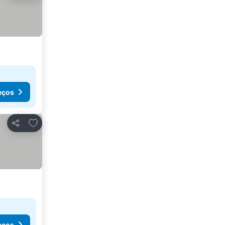
eços
Adicionar aos favoritos
Partilhar
eços