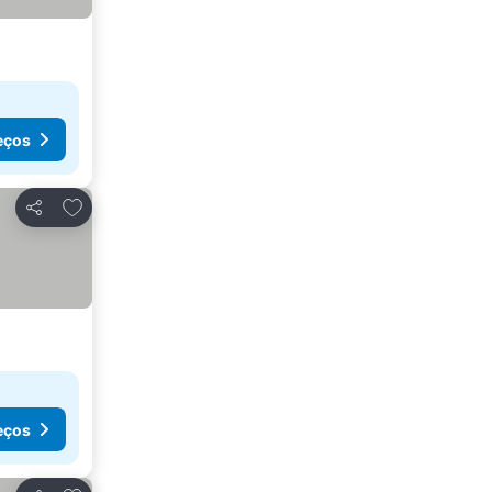
eços
Adicionar aos favoritos
Partilhar
eços