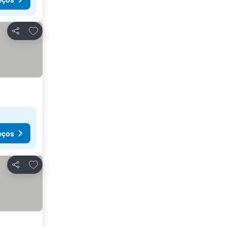
Adicionar aos favoritos
Partilhar
eços
Adicionar aos favoritos
Partilhar