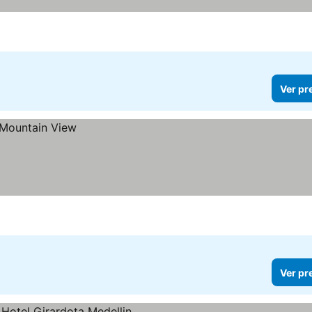
Ver pr
Ver pr