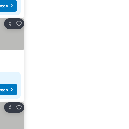
eços
Adicionar aos favoritos
Partilhar
eços
Adicionar aos favoritos
Partilhar