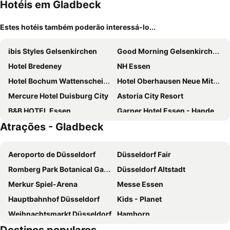
Hotéis em Gladbeck
Estes hotéis também poderão interessá-lo...
ibis Styles Gelsenkirchen
Good Morning Gelsenkirchen City
Hotel Bredeney
NH Essen
Hotel Bochum Wattenscheid Affiliated by Meliá
Hotel Oberhausen Neue Mitte Affiliated by Meliá
Mercure Hotel Duisburg City
Astoria City Resort
B&B HOTEL Essen
Garner Hotel Essen - Handelshof By Ihg
Atrações - Gladbeck
B&B HOTEL Essen-Hbf
Garner Hotel Essen - Messe By Ihg
FOUR Essen City Centre
Hotel Ambassador Essen
Aeroporto de Düsseldorf
Düsseldorf Fair
Premier Inn Essen City Centre hotel
Trip Inn Living & Suites
Romberg Park Botanical Gardens
Düsseldorf Altstadt
Mercure Hotel Plaza Essen
B&B HOTEL Oberhausen am Centro
Merkur Spiel-Arena
Messe Essen
McDreams Essen-City
Boutique Essen City
Hauptbahnhof Düsseldorf
Kids - Planet
GHOTEL hotel & living Essen
Luise City - An Der Philharmonie
Weihnachtsmarkt Düsseldorf
Hamborn
Tante ALMA's Mülheimer Hotel
Aspire Palais Recklinghausen, Trademark Collection by Wyndham
Altstadt
Dortmund Airport
Van der Valk Hotel Gladbeck
Arena Hotel