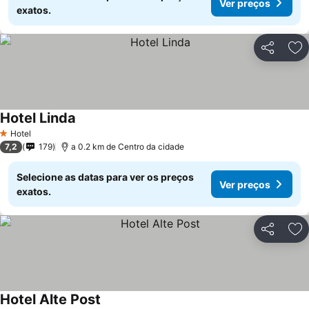
Ver preços
exatos.
Partilhar
Ad
Hotel Linda
Hotel
1 Estrelas
7,2
179
a 0.2 km de Centro da cidade
Selecione as datas para ver os preços
Ver preços
exatos.
Partilhar
Ad
Hotel Alte Post