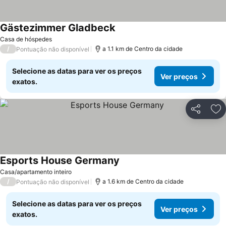
Gästezimmer Gladbeck
Casa de hóspedes
/
a 1.1 km de Centro da cidade
Pontuação não disponível
Selecione as datas para ver os preços
Ver preços
exatos.
Partilhar
Ad
Esports House Germany
Casa/apartamento inteiro
/
a 1.6 km de Centro da cidade
Pontuação não disponível
Selecione as datas para ver os preços
Ver preços
exatos.