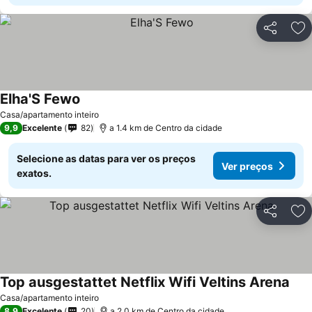
Partilhar
Ad
Elha'S Fewo
Casa/apartamento inteiro
9,9
Excelente
82
a 1.4 km de Centro da cidade
Selecione as datas para ver os preços
Ver preços
exatos.
Partilhar
Ad
Top ausgestattet Netflix Wifi Veltins Arena
Casa/apartamento inteiro
8,9
Excelente
20
a 2.0 km de Centro da cidade