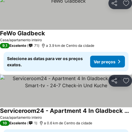
Partilhar
Ad
FeWo Gladbeck
Casa/apartamento inteiro
9,1
Excelente
71
a 3.9 km de Centro da cidade
Selecione as datas para ver os preços
Ver preços
exatos.
Partilhar
Ad
Serviceroom24 - Apartment 4 In Gladbeck Wlan - Smart-tv - 24-7 Check-in Und Kuche
Casa/apartamento inteiro
10
Excelente
1
a 0.6 km de Centro da cidade