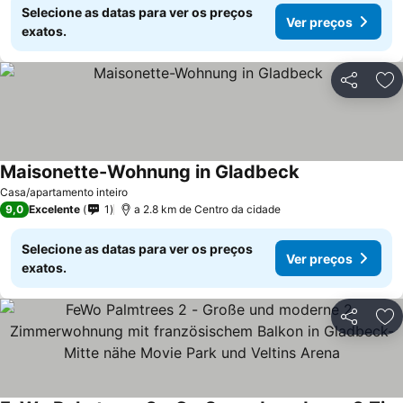
Selecione as datas para ver os preços
Ver preços
exatos.
Partilhar
Ad
Maisonette-Wohnung in Gladbeck
Casa/apartamento inteiro
9,0
Excelente
1
a 2.8 km de Centro da cidade
Selecione as datas para ver os preços
Ver preços
exatos.
Partilhar
Ad