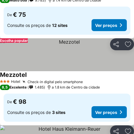
8,0
Muito boa
9.783
a 1.4 km de Centro da cidade
€ 75
De
Consulte os preços de
12 sites
Ver preços
Escolha popular
Partilhar
Ad
Mezzotel
Hotel
Check-in digital pelo smartphone
3 Estrelas
8,5
Excelente
1.485
a 1.8 km de Centro da cidade
€ 98
De
Consulte os preços de
3 sites
Ver preços