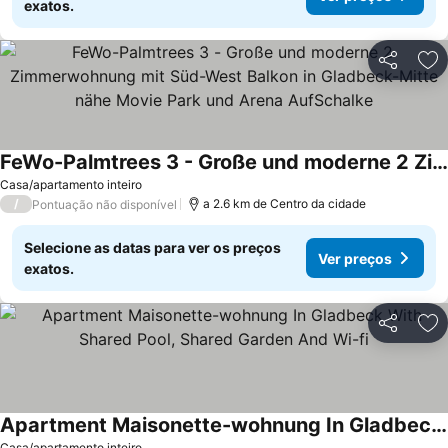
exatos.
Partilhar
Ad
FeWo-Palmtrees 3 - Große und moderne 2 Zimmerwohnung mit Süd-West Balkon in Gladbeck-Mitte nähe Movie Park und Arena AufSchalke
Casa/apartamento inteiro
/
a 2.6 km de Centro da cidade
Pontuação não disponível
Selecione as datas para ver os preços
Ver preços
exatos.
Partilhar
Ad
Apartment Maisonette-wohnung In Gladbeck With Shared Pool, Shared Garden And Wi-fi
Casa/apartamento inteiro