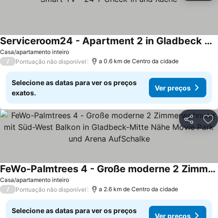
Serviceroom24 - Apartment 2 in Gladbeck WLAN - Smart-TV - 24-7 Check-in und Küche
Casa/apartamento inteiro
/
a 0.6 km de Centro da cidade
Pontuação não disponível
Selecione as datas para ver os preços
Ver preços
exatos.
Partilhar
Ad
FeWo-Palmtrees 4 - Große moderne 2 Zimmerwohnung mit Süd-West Balkon in Gladbeck-Mitte Nähe Movie Park und Arena AufSchalke
Casa/apartamento inteiro
/
a 2.6 km de Centro da cidade
Pontuação não disponível
Selecione as datas para ver os preços
Ver preços