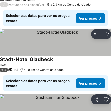
/
a 2.8 km de Centro da cidade
Pontuação não disponível
Selecione as datas para ver os preços
Ver preços
exatos.
Partilhar
Ad
Stadt-Hotel Gladbeck
Hotel
6,3
19
a 1.8 km de Centro da cidade
Selecione as datas para ver os preços
Ver preços
exatos.
Partilhar
Ad