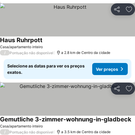
Partilhar
Ad
Haus Ruhrpott
Casa/apartamento inteiro
/
a 2.8 km de Centro da cidade
Pontuação não disponível
Selecione as datas para ver os preços
Ver preços
exatos.
Partilhar
Ad
Gemutliche 3-zimmer-wohnung-in-gladbeck
Casa/apartamento inteiro
/
a 3.5 km de Centro da cidade
Pontuação não disponível