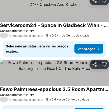
Partilhar
Ad
Serviceroom24 - Space In Gladbeck Wlan - Smart-tv - 24-7 Check-in And Kitchen
Casa/apartamento inteiro
/
a 0.6 km de Centro da cidade
Pontuação não disponível
Selecione as datas para ver os preços
Ver preços
exatos.
Partilhar
Ad
Fewo Palmtrees-spacious 2.5 Room Apartment With Balcony In The Heart Of The Ruhr Area
Casa/apartamento inteiro
/
a 2.6 km de Centro da cidade
Pontuação não disponível