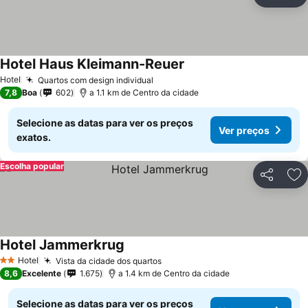
Partilhar
Ad
Hotel Haus Kleimann-Reuer
Hotel
Quartos com design individual
7,8
Boa
602
a 1.1 km de Centro da cidade
Selecione as datas para ver os preços
Ver preços
exatos.
Escolha popular
Partilhar
Ad
Hotel Jammerkrug
Hotel
Vista da cidade dos quartos
2 Estrelas
8,6
Excelente
1.675
a 1.4 km de Centro da cidade
Selecione as datas para ver os preços