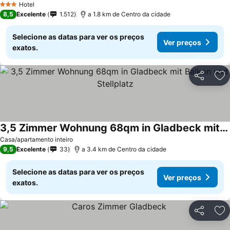
Hotel
3 Estrelas
8,5
Excelente
1.512
a 1.8 km de Centro da cidade
Selecione as datas para ver os preços
Ver preços
exatos.
Partilhar
Ad
3,5 Zimmer Wohnung 68qm in Gladbeck mit Balkon und Stellplatz
Casa/apartamento inteiro
9,5
Excelente
33
a 3.4 km de Centro da cidade
Selecione as datas para ver os preços
Ver preços
exatos.
Partilhar
Ad