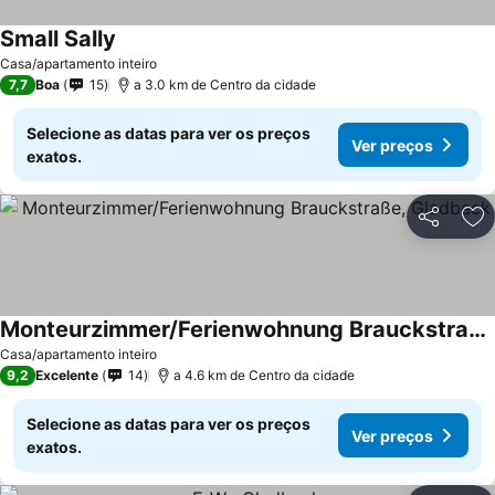
Small Sally
Casa/apartamento inteiro
7,7
Boa
15
a 3.0 km de Centro da cidade
Selecione as datas para ver os preços
Ver preços
exatos.
Partilhar
Ad
Monteurzimmer/Ferienwohnung Brauckstraße, Gladbeck
Casa/apartamento inteiro
9,2
Excelente
14
a 4.6 km de Centro da cidade
Selecione as datas para ver os preços
Ver preços
exatos.