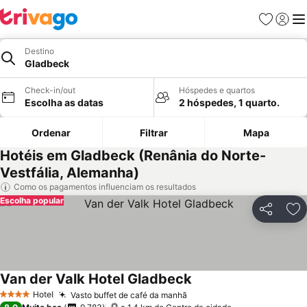
Favoritos
Iniciar
Me
Destino
Gladbeck
Check-in/out
Hóspedes e quartos
Escolha as datas
2 hóspedes, 1 quarto.
Ordenar
Filtrar
Mapa
Hotéis em Gladbeck (Renânia do Norte-
Vestfália, Alemanha)
Como os pagamentos influenciam os resultados
Escolha popular
Partilhar
Ad
Van der Valk Hotel Gladbeck
Hotel
Vasto buffet de café da manhã
4 Estrelas