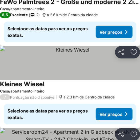
FeWo Palmtrees 2 - Große und moderne 2 Zimmerwohnung mit französischem Balkon in Gladbeck-Mitte nähe Movie Park und Veltins Arena
Casa/apartamento inteiro
8,5
Excelente
2
a 2.6 km de Centro da cidade
Selecione as datas para ver os preços
Ver preços
exatos.
Partilhar
Ad
Kleines Wiesel
Casa/apartamento inteiro
/
a 2.3 km de Centro da cidade
Pontuação não disponível
Selecione as datas para ver os preços
Ver preços
exatos.
Partilhar
Ad