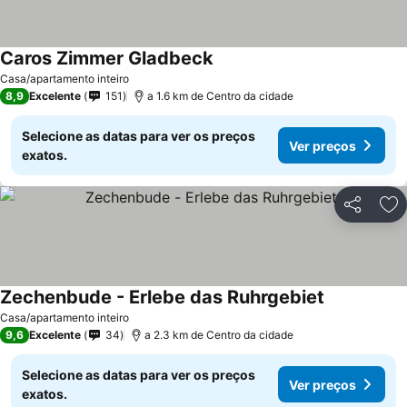
Caros Zimmer Gladbeck
Casa/apartamento inteiro
8,9
Excelente
151
a 1.6 km de Centro da cidade
Selecione as datas para ver os preços
Ver preços
exatos.
Partilhar
Ad
Zechenbude - Erlebe das Ruhrgebiet
Casa/apartamento inteiro
9,6
Excelente
34
a 2.3 km de Centro da cidade
Selecione as datas para ver os preços
Ver preços
exatos.