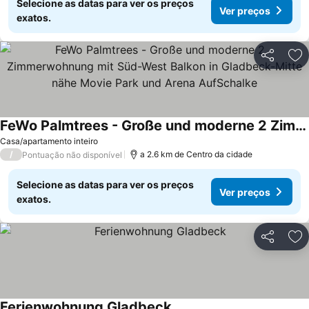
Selecione as datas para ver os preços
Ver preços
exatos.
Partilhar
Ad
FeWo Palmtrees - Große und moderne 2 Zimmerwohnung mit Süd-West Balkon in Gladbeck-Mitte nähe Movie Park und Arena AufSchalke
Casa/apartamento inteiro
/
a 2.6 km de Centro da cidade
Pontuação não disponível
Selecione as datas para ver os preços
Ver preços
exatos.
Partilhar
Ad
Ferienwohnung Gladbeck