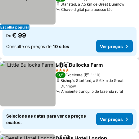
Stansted, a 7.5 km de Great Dunmow
Chave digital para acesso fácil
Ver preço
Escolha popular
€ 99
De
Consulte os preços de
10 sites
Ver preços
Little Bullocks Farm
Partilhar
Adicionar aos favoritos
Ver pr
4 Estrelas
9,5
Excelente
1.110
Bishop's Stortford, a 5.6 km de Great
Dunmow
Ambiente tranquilo de fazenda rural
Ver pr
Selecione as datas para ver os preços
Ver preços
exatos.
Desalis Hotel London