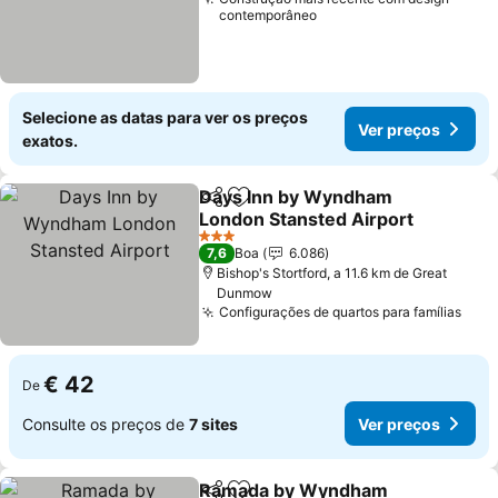
contemporâneo
Selecione as datas para ver os preços
Ver preços
exatos.
Days Inn by Wyndham
Partilhar
Adicionar aos favoritos
London Stansted Airport
Ver preços
3 Estrelas
7,6
Boa
6.086
Bishop's Stortford, a 11.6 km de Great
Dunmow
Configurações de quartos para famílias
Ver 
€ 42
De
Consulte os preços de
7 sites
Ver preços
Ramada by Wyndham