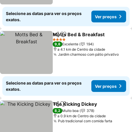
Selecione as datas para ver os preços
Ver preços
exatos.
Motts Bed & Breakfast
Partilhar
Adicionar aos favoritos
Ver
4 Estrelas
9,8
Excelente
194
a 4.1 km de Centro da cidade
Jardim charmoso com pátio privativo
Ver p
Selecione as datas para ver os preços
Ver preços
exatos.
The Kicking Dickey
Partilhar
Adicionar aos favoritos
Ver pr
8,2
Muito boa
378
a 0.9 km de Centro da cidade
Pub tradicional com comida farta
Ver preç