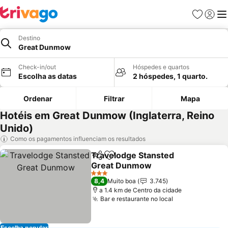
Favoritos
Iniciar
Me
Destino
Great Dunmow
Check-in/out
Hóspedes e quartos
Escolha as datas
2 hóspedes, 1 quarto.
Ordenar
Filtrar
Mapa
Hotéis em Great Dunmow (Inglaterra, Reino
Unido)
Como os pagamentos influenciam os resultados
Travelodge Stansted
Partilhar
Adicionar aos favoritos
Great Dunmow
Ver preços
3 Estrelas
8,4
Muito boa
3.745
a 1.4 km de Centro da cidade
Bar e restaurante no local
Ver preços
Escolha popular