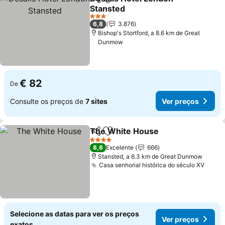
Partilhar
Adicionar aos favoritos
Stansted
Ver preços
3 Estrelas
6,8
3.876
Bishop's Stortford, a 8.6 km de Great
Dunmow
€ 82
De
Consulte os preços de
7 sites
Ver preços
The White House
Partilhar
Adicionar aos favoritos
Ver preç
4 Estrelas
8,6
Excelente
666
Stansted, a 6.3 km de Great Dunmow
Casa senhorial histórica do século XV
Ver p
Selecione as datas para ver os preços
Ver preços
exatos.