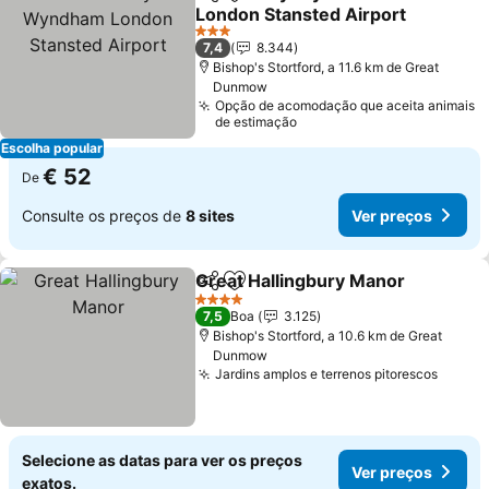
Partilhar
Adicionar aos favoritos
London Stansted Airport
Ver preços
3 Estrelas
7,4
8.344
Bishop's Stortford, a 11.6 km de Great
Dunmow
Opção de acomodação que aceita animais
de estimação
Escolha popular
€ 52
De
Consulte os preços de
8 sites
Ver preços
Great Hallingbury Manor
Partilhar
Adicionar aos favoritos
V
4 Estrelas
7,5
Boa
3.125
Bishop's Stortford, a 10.6 km de Great
Dunmow
Jardins amplos e terrenos pitorescos
Ver p
Selecione as datas para ver os preços
Ver preços
exatos.