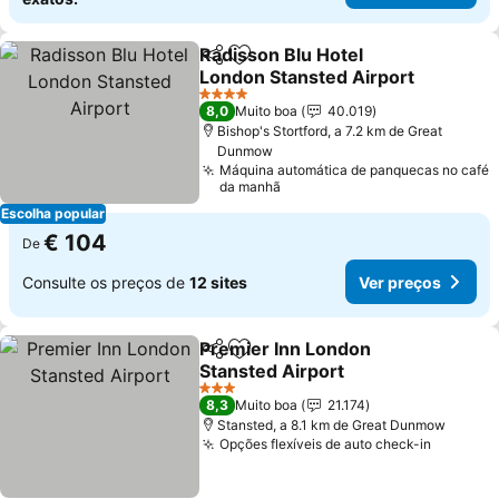
Radisson Blu Hotel
Partilhar
Adicionar aos favoritos
London Stansted Airport
Ver preços
4 Estrelas
8,0
Muito boa
40.019
Bishop's Stortford, a 7.2 km de Great
Dunmow
Máquina automática de panquecas no café
da manhã
Escolha popular
€ 104
De
Consulte os preços de
12 sites
Ver preços
Premier Inn London
Partilhar
Adicionar aos favoritos
Stansted Airport
Ver preços
3 Estrelas
8,3
Muito boa
21.174
Stansted, a 8.1 km de Great Dunmow
Opções flexíveis de auto check-in
Ver pre