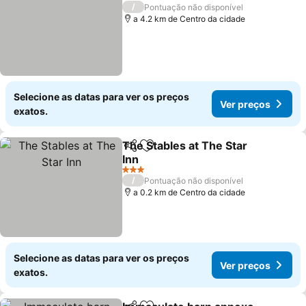
3 Estrelas
/
Pontuação não disponível
a 4.2 km de Centro da cidade
Selecione as datas para ver os preços
Ver preços
exatos.
The Stables at The Star
Partilhar
Adicionar aos favoritos
Inn
Ver preços
3 Estrelas
/
Pontuação não disponível
a 0.2 km de Centro da cidade
Selecione as datas para ver os preços
Ver preços
exatos.