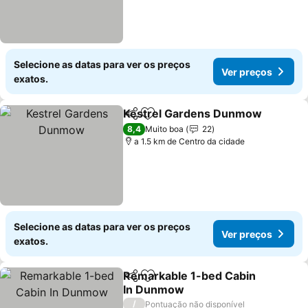
Selecione as datas para ver os preços
Ver preços
exatos.
Kestrel Gardens Dunmow
Partilhar
Adicionar aos favoritos
8,4
Muito boa
22
a 1.5 km de Centro da cidade
Selecione as datas para ver os preços
Ver preços
exatos.
Remarkable 1-bed Cabin
Partilhar
Adicionar aos favoritos
In Dunmow
Ver preços
/
Pontuação não disponível