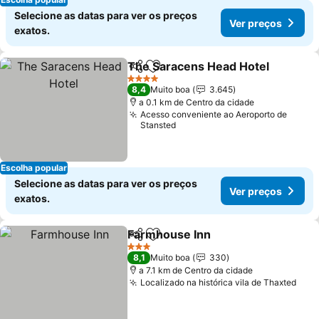
Selecione as datas para ver os preços
Ver preços
exatos.
The Saracens Head Hotel
Partilhar
Adicionar aos favoritos
4 Estrelas
8,4
Muito boa
3.645
a 0.1 km de Centro da cidade
Acesso conveniente ao Aeroporto de
Stansted
Escolha popular
Selecione as datas para ver os preços
Ver preços
exatos.
Farmhouse Inn
Partilhar
Adicionar aos favoritos
Ver preços
3 Estrelas
8,1
Muito boa
330
a 7.1 km de Centro da cidade
Localizado na histórica vila de Thaxted
Ver 