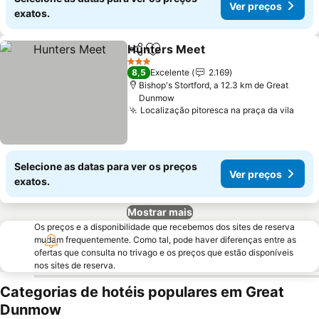
Ver preços
exatos.
Hunters Meet
Partilhar
Adicionar aos favoritos
Ver preços
3 Estrelas
8,5
Excelente
2.169
Bishop's Stortford, a 12.3 km de Great
Dunmow
Localização pitoresca na praça da vila
Ver 
Selecione as datas para ver os preços
Ver preços
exatos.
Mostrar mais
Os preços e a disponibilidade que recebemos dos sites de reserva
mudam frequentemente. Como tal, pode haver diferenças entre as
ofertas que consulta no trivago e os preços que estão disponíveis
nos sites de reserva.
Categorias de hotéis populares em Great
Dunmow