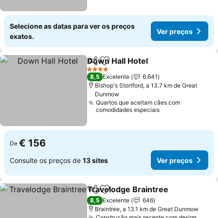
Selecione as datas para ver os preços
Ver preços
exatos.
Down Hall Hotel
Partilhar
Adicionar aos favoritos
Ver preço
4 Estrelas
8,5
Excelente
6.641
Bishop's Stortford, a 13.7 km de Great
Dunmow
Quartos que aceitam cães com
comodidades especiais
€ 156
De
Consulte os preços de
13 sites
Ver preços
Travelodge Braintree
Partilhar
Adicionar aos favoritos
Ver 
8,5
Excelente
646
Braintree, a 13.1 km de Great Dunmow
Construção mais recente com design