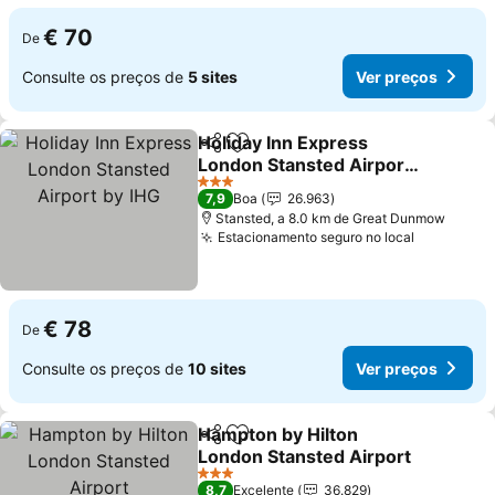
€ 70
De
Consulte os preços de
5 sites
Ver preços
Holiday Inn Express
Partilhar
Adicionar aos favoritos
London Stansted Airport
by IHG
Ver preços
3 Estrelas
7,9
Boa
26.963
Stansted, a 8.0 km de Great Dunmow
Estacionamento seguro no local
Ver preço
€ 78
De
Consulte os preços de
10 sites
Ver preços
Hampton by Hilton
Partilhar
Adicionar aos favoritos
London Stansted Airport
Ver preços
3 Estrelas
8,7
Excelente
36.829