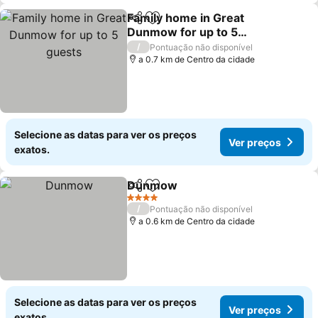
Family home in Great
Partilhar
Adicionar aos favoritos
Dunmow for up to 5
guests
Ver preços
/
Pontuação não disponível
a 0.7 km de Centro da cidade
Selecione as datas para ver os preços
Ver preços
exatos.
Dunmow
Partilhar
Adicionar aos favoritos
Ver preços
4 Estrelas
/
Pontuação não disponível
a 0.6 km de Centro da cidade
Selecione as datas para ver os preços
Ver preços
exatos.