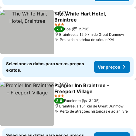
The White Hart Hotel,
Partilhar
Adicionar aos favoritos
Braintree
Ver preços
3 Estrelas
7,8
Boa
2.726
Braintree, a 12.9 km de Great Dunmow
Pousada histórica do século XVI
Ver preç
Selecione as datas para ver os preços
Ver preços
exatos.
Premier Inn Braintree -
Partilhar
Adicionar aos favoritos
Freeport Village
Ver preços
3 Estrelas
8,6
Excelente
3.135
Braintree, a 15.1 km de Great Dunmow
Perto de atrações históricas e ao ar livre
Ver
Selecione as datas para ver os preços