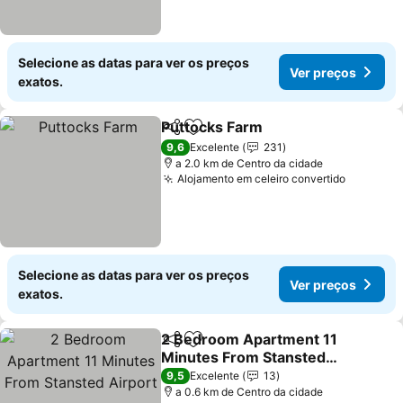
Selecione as datas para ver os preços
Ver preços
exatos.
Puttocks Farm
Partilhar
Adicionar aos favoritos
Ver preços
9,6
Excelente
231
a 2.0 km de Centro da cidade
Alojamento em celeiro convertido
Ver pre
Selecione as datas para ver os preços
Ver preços
exatos.
2 Bedroom Apartment 11
Partilhar
Adicionar aos favoritos
Minutes From Stansted
Airport
Ver preços
9,5
Excelente
13
a 0.6 km de Centro da cidade