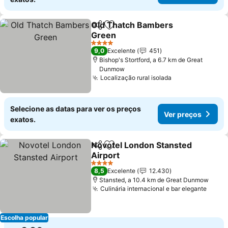
Old Thatch Bambers
Partilhar
Adicionar aos favoritos
Green
Ver preços
4 Estrelas
9,0
Excelente
451
Bishop's Stortford, a 6.7 km de Great
Dunmow
Localização rural isolada
Ver preços
Selecione as datas para ver os preços
Ver preços
exatos.
Novotel London Stansted
Partilhar
Adicionar aos favoritos
Airport
Ver preços
4 Estrelas
8,5
Excelente
12.430
Stansted, a 10.4 km de Great Dunmow
Culinária internacional e bar elegante
Ver p
Escolha popular