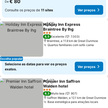
€ 80
De
Consulte os preços de
11 sites
Ver preços
Holiday Inn Express
Partilhar
Adicionar aos favoritos
Braintree By Ihg
Ver preços
3 Estrelas
8,5
Excelente
7.003
Braintree, a 11.9 km de Great Dunmow
Quartos familiares com sofá-cama
Ver pre
Escolha popular
Selecione as datas para ver os preços
Ver preços
exatos.
Premier Inn Saffron
Partilhar
Adicionar aos favoritos
Walden hotel
Ver preços
3 Estrelas
8,3
Muito boa
907
Saffron Walden, a 12.1 km de Great Dunmow
Base estratégica para atrações locais
Ver p