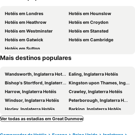
Westfield Stratford City
Tottenham Hale Metro Station
Manor Of Groves Hotel, Golf & Health Club
Premier Inn Harlow
Hotéis em Londres
Hotéis em Hounslow
Canary Wharf Station
Finsbury Park Metro Station
Hotel Saffron
Hotéis em Heathrow
Hotéis em Croydon
London City Airport Metro Station
Angel
Hotéis em Westminster
Hotéis em Stansted
Brick Lane
Bethnal Green
Hotéis em Gatwick
Hotéis em Cambridge
Holy Cross Church Felsted
Great Notley Discovery Centre and Country Park
Hotéis em Sutton
Great Leighs Racecourse
Mountfitchet Castle
Mais destinos populares
Braintree BMX Track
Braintree District Museum
Freeport Braintree
Essex Poetry Festival
Wandsworth, Inglaterra Hotéis
Ealing, Inglaterra Hotéis
Becontree Metro Station
Colchester Castle Museum
Bishop's Stortford, Inglaterra Hotéis
Kingston upon Thames, Inglaterra Hotéis
Blackwall Metro Station
Charlton
Harrow, Inglaterra Hotéis
Crawley, Inglaterra Hotéis
Custom House Metro Station
East Finchley Metro Station
Windsor, Inglaterra Hotéis
Peterborough, Inglaterra Hotéis
Promenade Park
West Ham Metro Station
Horley, Inglaterra Hotéis
Barking, Inglaterra Hotéis
Slough, Inglaterra Hotéis
Watford, Inglaterra Hotéis
Ver todas as estadias em Great Dunmow
Milton Keynes, Inglaterra Hotéis
Bexley, Inglaterra Hotéis
Comparador de Hotéis
Europa
Reino Unido
Inglaterra