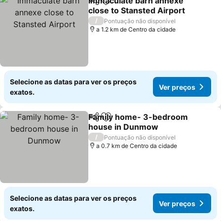
Immaculate barn annexe
Partilhar
Adicionar aos favoritos
close to Stansted Airport
Ver preços
/
Pontuação não disponível
a 1.2 km de Centro da cidade
Selecione as datas para ver os preços
Ver preços
exatos.
Family home- 3-bedroom
Partilhar
Adicionar aos favoritos
house in Dunmow
Ver preços
/
Pontuação não disponível
a 0.7 km de Centro da cidade
Selecione as datas para ver os preços
Ver preços
exatos.