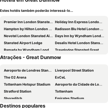
Hotéis em Great Dunmow
Estes hotéis também poderão interessá-lo...
Premier Inn London Stansted Airport
Holiday Inn Express London Stansted Airport by IHG
Hampton by Hilton London Stansted Airport
Radisson Blu Hotel London Stansted Airport
Novotel London Stansted Airport
Days Inn by Wyndham London Stansted Airport
Stansted Airport Lodge
Desalis Hotel London Stansted
Ramada by Wyndham London Stansted Airport
Travelodge Stansted Great Dunmow
Atrações - Great Dunmow
The George Hotel
Travelodge Braintree
Holiday Inn Express Braintree By Ihg
The County Hotel
Aeroporto de Londres Stansted
Liverpool Street Station
The Saracens Head Hotel
The White Hart Hotel, Braintree
The O2 Arena
ExCeL
Travelodge Chelmsford
Down Hall Hotel
Tottenham Hotspur Stadium
Aeroporto da Cidade de Londres
Premier Inn Chelmsford City Centre
Great Hallingbury Manor
Stratford Station
Tottenham
Premier Inn Saffron Walden hotel
Green Man by Chef & Brewer Collection
Shoreditch
Emirates Stadium
Old Thatch Bambers Green
The PitStop
Destinos populares
Whitechapel
Ilford
The Riverside Inn
Pages Hotel and Guesthouse