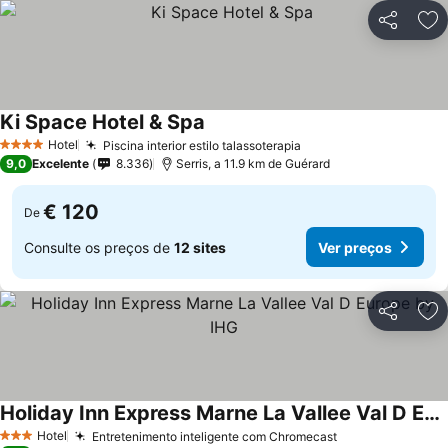
Partilhar
Ad
Ki Space Hotel & Spa
Ver preços
Hotel
Piscina interior estilo talassoterapia
Ver preços
4 Estrelas
9,0
Excelente
8.336
Serris, a 11.9 km de Guérard
€ 120
De
Consulte os preços de
12 sites
Ver preços
Partilhar
Ad
Holiday Inn Express Marne La Vallee Val D Europe by IHG
Ver preços
Hotel
Entretenimento inteligente com Chromecast
Ver preços
3 Estrelas