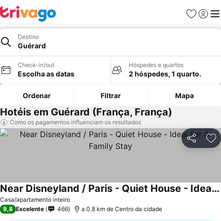
Favoritos
Iniciar
Me
Destino
Guérard
Check-in/out
Hóspedes e quartos
Escolha as datas
2 hóspedes, 1 quarto.
Ordenar
Filtrar
Mapa
Hotéis em Guérard (França, França)
Como os pagamentos influenciam os resultados
Partilhar
Ad
Near Disneyland / Paris - Quiet House - Ideal For A Family Stay
Ver preços
Casa/apartamento inteiro
9,8
Excelente
466
a 0.8 km de Centro da cidade