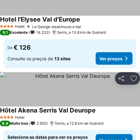
Hotel l'Elysee Val d'Europe
Ver preços
Hotel
Le George steakhouse e bar
Ver preços
4 Estrelas
9,1
Excelente
14.232
Serris, a 13.8 km de Guérard
€ 126
De
Consulte os preços de
13 sites
Ver preços
Partilhar
Ad
Hôtel Akena Serris Val Deurope
Ver preços
Hotel
4 Estrelas
8,4
Muito boa
2.955
Serris, a 12.9 km de Guérard
Selecione as datas para ver os preços