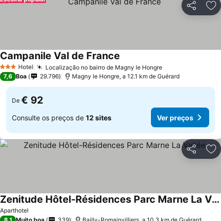
Partilhar
Ad
Campanile Val de France
Ver preços
Hotel
Localização no bairro de Magny le Hongre
Ver preços
3 Estrelas
7,6
Boa
29.796
Magny le Hongre, a 12.1 km de Guérard
€ 92
De
Consulte os preços de
12 sites
Ver preços
Partilhar
Ad
Zenitude Hôtel-Résidences Parc Marne La Vallée
Ver preços
Aparthotel
8,1
Muito boa
339
Bailly-Romainvilliers, a 10.3 km de Guérard