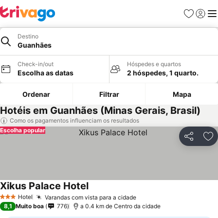
Favoritos
Iniciar
Me
Destino
Guanhães
Check-in/out
Hóspedes e quartos
Escolha as datas
2 hóspedes, 1 quarto.
Ordenar
Filtrar
Mapa
Hotéis em Guanhães (Minas Gerais, Brasil)
Como os pagamentos influenciam os resultados
Escolha popular
Partilhar
Ad
Xikus Palace Hotel
Hotel
Varandas com vista para a cidade
3 Estrelas
8,1
Muito boa
776
a 0.4 km de Centro da cidade