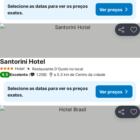
Selecione as datas para ver os preços
Ver preços
exatos.
Partilhar
Ad
Santorini Hotel
Hotel
Restaurante D'Gusto no local
4 Estrelas
9,5
Excelente
1.258
a 0.3 km de Centro da cidade
Selecione as datas para ver os preços
Ver preços
exatos.
Partilhar
Ad