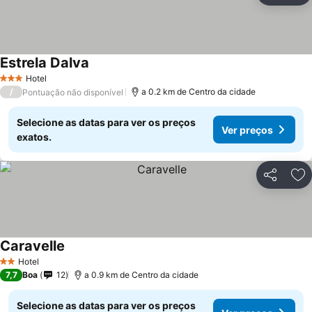
Estrela Dalva
Hotel
3 Estrelas
/
a 0.2 km de Centro da cidade
Pontuação não disponível
Selecione as datas para ver os preços
Ver preços
exatos.
Partilhar
Ad
Caravelle
Hotel
2 Estrelas
7,7
Boa
12
a 0.9 km de Centro da cidade
Selecione as datas para ver os preços