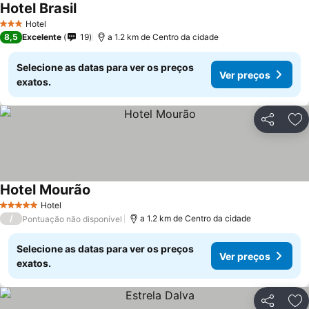
Hotel Brasil
Hotel
3 Estrelas
8,5
Excelente
19
a 1.2 km de Centro da cidade
Selecione as datas para ver os preços
Ver preços
exatos.
Partilhar
Ad
Hotel Mourão
Hotel
5 Estrelas
/
a 1.2 km de Centro da cidade
Pontuação não disponível
Selecione as datas para ver os preços
Ver preços
exatos.
Partilhar
Ad