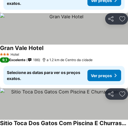
Ver preços
exatos.
Partilhar
Ad
Gran Vale Hotel
Hotel
3 Estrelas
9,1
Excelente
186
a 1.2 km de Centro da cidade
Selecione as datas para ver os preços
Ver preços
exatos.
Partilhar
Ad
Sitio Toca Dos Gatos Com Piscina E Churrasqueira