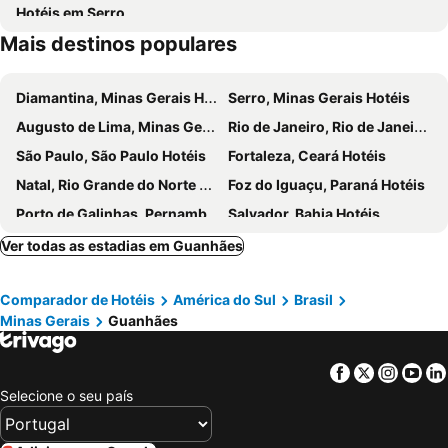
Hotéis em Serro
Mais destinos populares
Diamantina, Minas Gerais Hotéis
Serro, Minas Gerais Hotéis
Augusto de Lima, Minas Gerais Hotéis
Rio de Janeiro, Rio de Janeiro Hotéis
São Paulo, São Paulo Hotéis
Fortaleza, Ceará Hotéis
Natal, Rio Grande do Norte Hotéis
Foz do Iguaçu, Paraná Hotéis
Porto de Galinhas, Pernambuco Hotéis
Salvador, Bahia Hotéis
Maceió, Alagoas Hotéis
Porto Seguro, Bahia Hotéis
Ver todas as estadias em Guanhães
Comparador de Hotéis
América do Sul
Brasil
Minas Gerais
Guanhães
Facebook
Twitter
Insta
Yo
Selecione o seu país