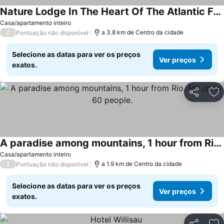
Nature Lodge In The Heart Of The Atlantic Forestnlocated In Guapimirim, Rj
Casa/apartamento inteiro
/
a 3.8 km de Centro da cidade
Pontuação não disponível
Selecione as datas para ver os preços
Ver preços
exatos.
Partilhar
Ad
A paradise among mountains, 1 hour from Rio, for up to 60 people.
Casa/apartamento inteiro
/
a 1.9 km de Centro da cidade
Pontuação não disponível
Selecione as datas para ver os preços
Ver preços
exatos.