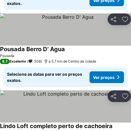
Ver preços
exatos.
Partilhar
Ad
Pousada Berro D' Agua
Pousada
8,7
Excelente
308
a 5.7 km de Centro da cidade
Selecione as datas para ver os preços
Ver preços
exatos.
Partilhar
Ad
Lindo Loft completo perto de cachoeira