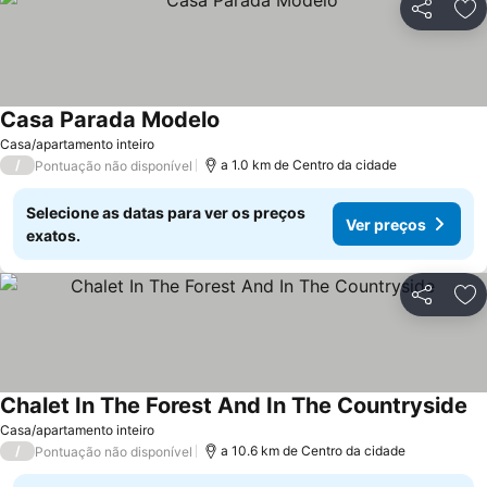
Partilhar
Ad
Casa Parada Modelo
Casa/apartamento inteiro
/
a 1.0 km de Centro da cidade
Pontuação não disponível
Selecione as datas para ver os preços
Ver preços
exatos.
Partilhar
Ad
Chalet In The Forest And In The Countryside
Casa/apartamento inteiro
/
a 10.6 km de Centro da cidade
Pontuação não disponível