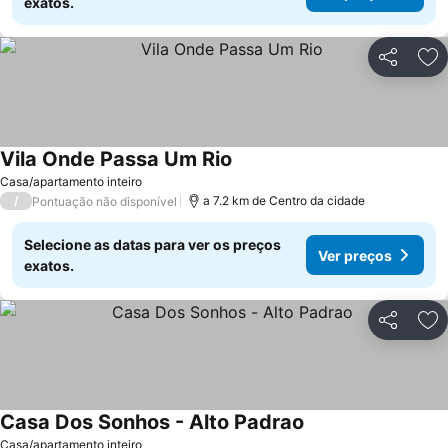
exatos.
Partilhar
Ad
Vila Onde Passa Um Rio
Casa/apartamento inteiro
/
a 7.2 km de Centro da cidade
Pontuação não disponível
Selecione as datas para ver os preços
Ver preços
exatos.
Partilhar
Ad
Casa Dos Sonhos - Alto Padrao
Casa/apartamento inteiro