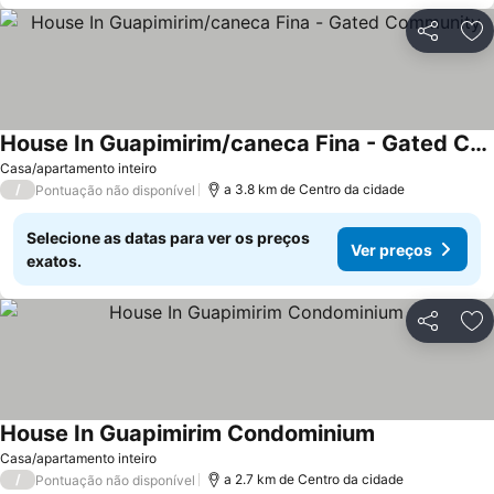
Partilhar
Ad
House In Guapimirim/caneca Fina - Gated Community
Casa/apartamento inteiro
/
a 3.8 km de Centro da cidade
Pontuação não disponível
Selecione as datas para ver os preços
Ver preços
exatos.
Partilhar
Ad
House In Guapimirim Condominium
Casa/apartamento inteiro
/
a 2.7 km de Centro da cidade
Pontuação não disponível