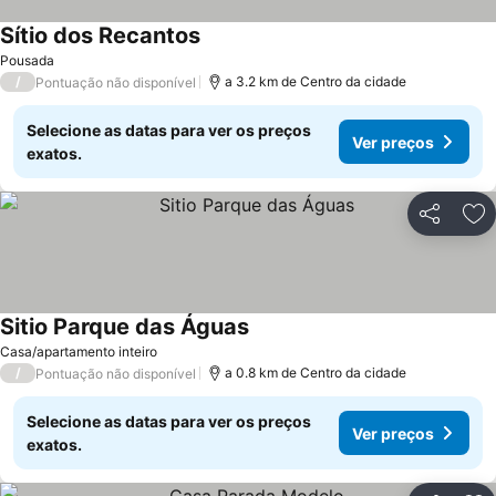
Sítio dos Recantos
Pousada
/
a 3.2 km de Centro da cidade
Pontuação não disponível
Selecione as datas para ver os preços
Ver preços
exatos.
Partilhar
Ad
Sitio Parque das Águas
Casa/apartamento inteiro
/
a 0.8 km de Centro da cidade
Pontuação não disponível
Selecione as datas para ver os preços
Ver preços
exatos.