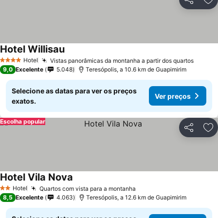
Partilhar
Ad
Hotel Willisau
Hotel
Vistas panorâmicas da montanha a partir dos quartos
4 Estrelas
9,0
Excelente
5.048
Teresópolis, a 10.6 km de Guapimirim
Selecione as datas para ver os preços
Ver preços
exatos.
Escolha popular
Partilhar
Ad
Hotel Vila Nova
Hotel
Quartos com vista para a montanha
2 Estrelas
8,5
Excelente
4.063
Teresópolis, a 12.6 km de Guapimirim