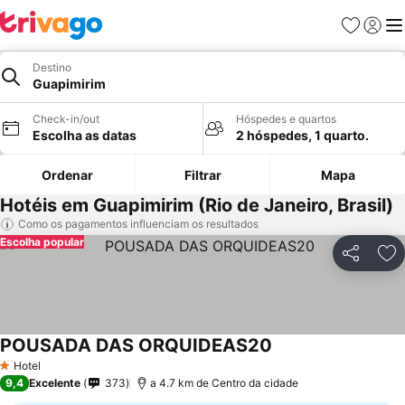
Favoritos
Iniciar
Me
Destino
Guapimirim
Check-in/out
Hóspedes e quartos
Escolha as datas
2 hóspedes, 1 quarto.
Ordenar
Filtrar
Mapa
Hotéis em Guapimirim (Rio de Janeiro, Brasil)
Como os pagamentos influenciam os resultados
Escolha popular
Partilhar
Ad
POUSADA DAS ORQUIDEAS20
Hotel
1 Estrelas
9,4
Excelente
373
a 4.7 km de Centro da cidade