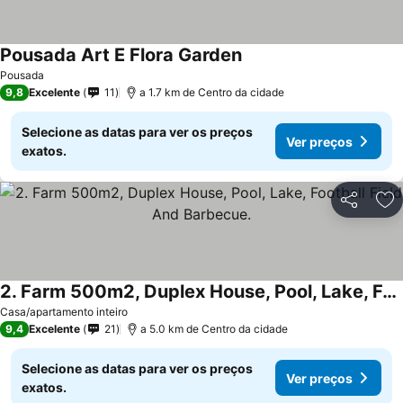
Pousada Art E Flora Garden
Pousada
9,8
Excelente
11
a 1.7 km de Centro da cidade
Selecione as datas para ver os preços
Ver preços
exatos.
Partilhar
Ad
2. Farm 500m2, Duplex House, Pool, Lake, Football Field And Barbecue.
Casa/apartamento inteiro
9,4
Excelente
21
a 5.0 km de Centro da cidade
Selecione as datas para ver os preços
Ver preços
exatos.