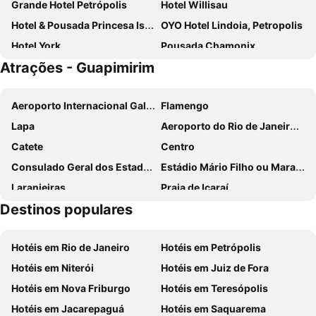
Grande Hotel Petrópolis
Hotel Willisau
Hotel & Pousada Princesa Isabel Rua Teresa
OYO Hotel Lindoia, Petropolis
Hotel York
Pousada Chamonix
Atrações - Guapimirim
Athos Hotel
Pousada e Spa Vrindávana
Urikana Boutique Hotel
Hotel Orleans
Aeroporto Internacional Galeão - Antônio Carlos Jobim
Flamengo
Casa Marambaia Hotel
Pousada Le Siramat
Lapa
Aeroporto do Rio de Janeiro - Santos Dumont
Hotel Bel Air
Pousada Golf Village
Catete
Centro
Vintage Pousada Hostel
Pousada Solar Teresa
Consulado Geral dos Estados Unidos
Estádio Mário Filho ou Maracanã
Pousada Cascata dos Amores
Recanto Dos Vianas
Laranjeiras
Praia de Icaraí
Varzea Palace Hotel
Spa e Hotel Fazenda Gaura Mandir
Destinos populares
Glória
Terminal Rodoviário Novo Rio
Pousada Greenland
OYO Hotel Recanto Do Alto
Praia do Flamengo
Ilha de Paquetá
Pousada do Gil
Canopus
Hotéis em Rio de Janeiro
Hotéis em Petrópolis
Santa Teresa
Arcos da Lapa
Pousada Videira de Teresópolis
Country Ville Hotel
Hotéis em Niterói
Hotéis em Juiz de Fora
Norte Shopping
Praia de Itacoatiara
Do Prado
Fazenda Piloes
Hotéis em Nova Friburgo
Hotéis em Teresópolis
Aldeia de Arcozelo
Sambódromo
La Belle Provence
Hotéis em Jacarepaguá
Hotéis em Saquarema
Parque Nacional da Serra dos Órgãos
Dedo de Deus