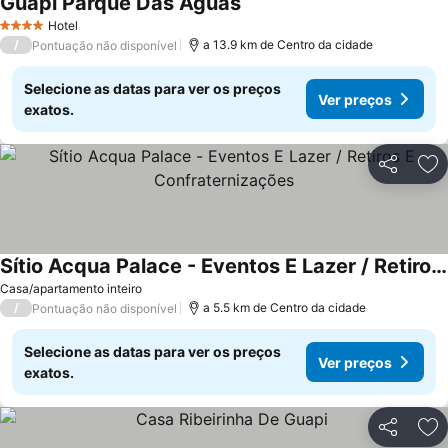
Guapi Parque Das Aguas
Hotel
4 Estrelas
/
a 13.9 km de Centro da cidade
Pontuação não disponível
Selecione as datas para ver os preços
Ver preços
exatos.
Partilhar
Ad
Sítio Acqua Palace - Eventos E Lazer / Retiros E Confraternizações
Casa/apartamento inteiro
/
a 5.5 km de Centro da cidade
Pontuação não disponível
Selecione as datas para ver os preços
Ver preços
exatos.
Partilhar
Ad