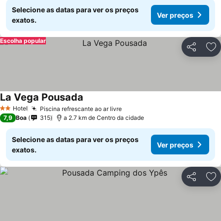
Selecione as datas para ver os preços
Ver preços
exatos.
Escolha popular
Partilhar
Ad
La Vega Pousada
Hotel
Piscina refrescante ao ar livre
2 Estrelas
7,9
Boa
315
a 2.7 km de Centro da cidade
Selecione as datas para ver os preços
Ver preços
exatos.
Partilhar
Ad