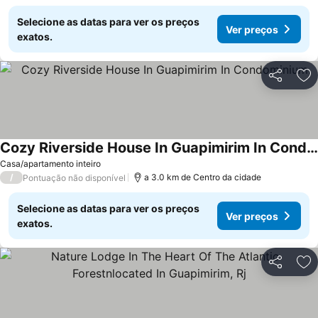
Selecione as datas para ver os preços
Ver preços
exatos.
Partilhar
Ad
Cozy Riverside House In Guapimirim In Condominium
Casa/apartamento inteiro
/
a 3.0 km de Centro da cidade
Pontuação não disponível
Selecione as datas para ver os preços
Ver preços
exatos.
Partilhar
Ad