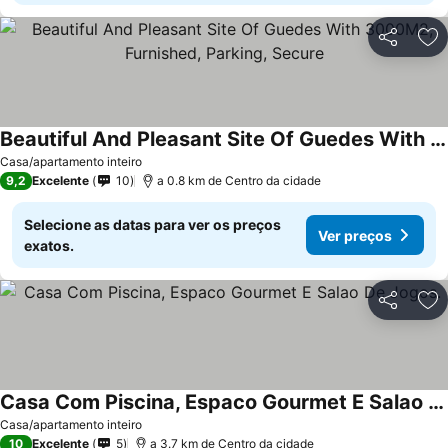
Partilhar
Ad
Beautiful And Pleasant Site Of Guedes With 3000M2, Furnished, Parking, Secure
Casa/apartamento inteiro
9,2
Excelente
10
a 0.8 km de Centro da cidade
Selecione as datas para ver os preços
Ver preços
exatos.
Partilhar
Ad
Casa Com Piscina, Espaco Gourmet E Salao De Jogos.
Casa/apartamento inteiro
10
Excelente
5
a 3.7 km de Centro da cidade