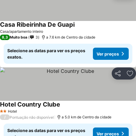
Casa Ribeirinha De Guapi
Casa/apartamento inteiro
8,3
Muito boa
3
a 7.6 km de Centro da cidade
Selecione as datas para ver os preços
Ver preços
exatos.
Partilhar
Ad
Hotel Country Clube
Hotel
2 Estrelas
/
a 5.0 km de Centro da cidade
Pontuação não disponível
Selecione as datas para ver os preços
Ver preços