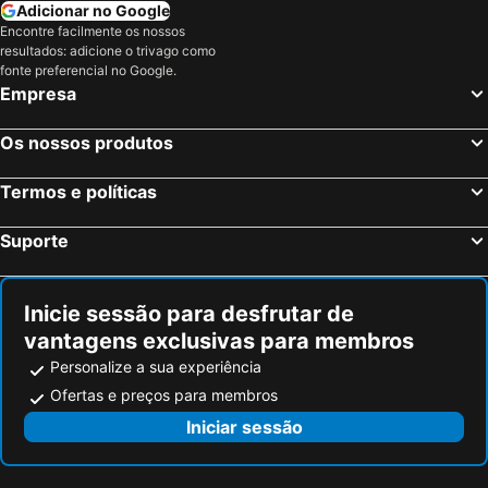
Teresópolis, Rio de Janeiro Hotéis
Jacarepaguá, Rio de Janeiro Hotéis
Adicionar no Google
Encontre facilmente os nossos
Mangaratiba, Rio de Janeiro Hotéis
Saquarema, Rio de Janeiro Hotéis
resultados: adicione o trivago como
Nova Iguaçu, Rio de Janeiro Hotéis
São Paulo, São Paulo Hotéis
fonte preferencial no Google.
Empresa
Fortaleza, Ceará Hotéis
Natal, Rio Grande do Norte Hotéis
Foz do Iguaçu, Paraná Hotéis
Porto de Galinhas, Pernambuco Hotéis
Os nossos produtos
Salvador, Bahia Hotéis
Maceió, Alagoas Hotéis
Termos e políticas
Porto Seguro, Bahia Hotéis
Suporte
Inicie sessão para desfrutar de
vantagens exclusivas para membros
Personalize a sua experiência
Ofertas e preços para membros
Iniciar sessão