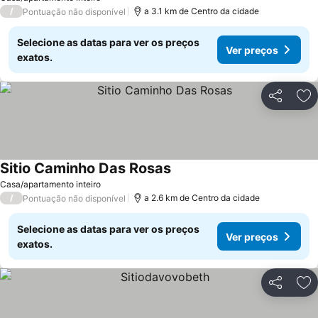
/
a 3.1 km de Centro da cidade
Pontuação não disponível
Selecione as datas para ver os preços
Ver preços
exatos.
Partilhar
Ad
Sitio Caminho Das Rosas
Casa/apartamento inteiro
/
a 2.6 km de Centro da cidade
Pontuação não disponível
Selecione as datas para ver os preços
Ver preços
exatos.
Partilhar
Ad