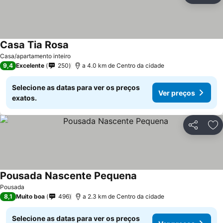
Casa Tia Rosa
Casa/apartamento inteiro
9,4
Excelente
250
a 4.0 km de Centro da cidade
Selecione as datas para ver os preços
Ver preços
exatos.
Partilhar
Ad
Pousada Nascente Pequena
Pousada
8,1
Muito boa
496
a 2.3 km de Centro da cidade
Selecione as datas para ver os preços