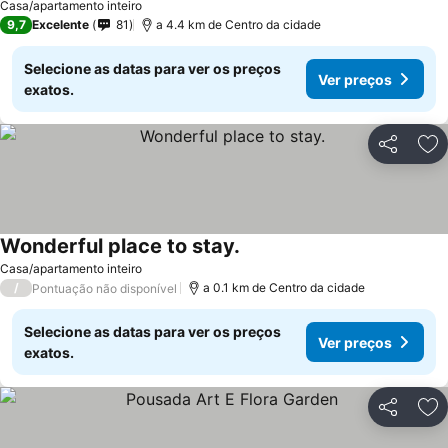
Casa/apartamento inteiro
9,7
Excelente
81
a 4.4 km de Centro da cidade
Selecione as datas para ver os preços
Ver preços
exatos.
Partilhar
Ad
Wonderful place to stay.
Casa/apartamento inteiro
/
a 0.1 km de Centro da cidade
Pontuação não disponível
Selecione as datas para ver os preços
Ver preços
exatos.
Partilhar
Ad