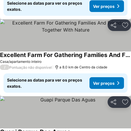
Selecione as datas para ver os preços
Ver preços
exatos.
Partilhar
Ad
Excellent Farm For Gathering Families And Friends Together With Nature
Casa/apartamento inteiro
/
a 8.0 km de Centro da cidade
Pontuação não disponível
Selecione as datas para ver os preços
Ver preços
exatos.
Partilhar
Ad