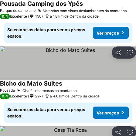
Pousada Camping dos Ypês
Parque de campismo
Varandas com vistas deslumbrantes da montanha
9,4
Excelente
150
a 1.8 km de Centro da cidade
Selecione as datas para ver os preços
Ver preços
exatos.
Partilhar
Ad
Bicho do Mato Suites
Pousada
Chalés charmosos na montanha
9,4
Excelente
297
a 4.6 km de Centro da cidade
Selecione as datas para ver os preços
Ver preços
exatos.
Partilhar
Ad