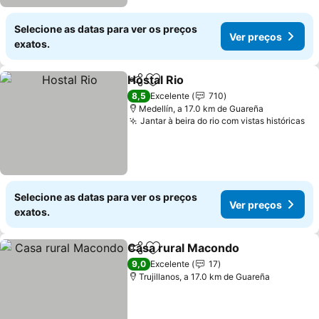
Selecione as datas para ver os preços
Ver preços
exatos.
Hostal Rio
Partilhar
Adicionar aos favoritos
Ver preços
8,5
Excelente
710
Medellín, a 17.0 km de Guareña
Jantar à beira do rio com vistas históricas
Ve
Selecione as datas para ver os preços
Ver preços
exatos.
Casa rural Macondo
Partilhar
Adicionar aos favoritos
Ver p
9,0
Excelente
17
Trujillanos, a 17.0 km de Guareña