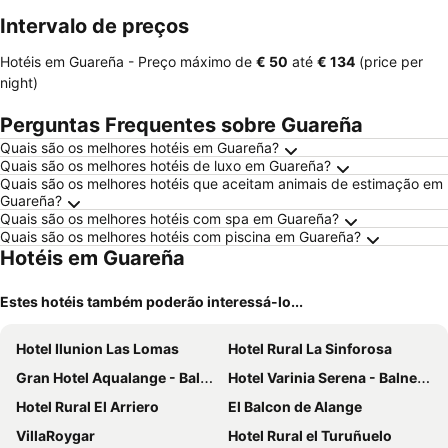
Intervalo de preços
Hotéis em Guareña -
Preço máximo
de
‎€ 50
até
‎€ 134
(price per
night)
Perguntas Frequentes sobre Guareña
Quais são os melhores hotéis em Guareña?
Quais são os melhores hotéis de luxo em Guareña?
Quais são os melhores hotéis que aceitam animais de estimação em
Guareña?
Quais são os melhores hotéis com spa em Guareña?
Quais são os melhores hotéis com piscina em Guareña?
Hotéis em Guareña
Estes hotéis também poderão interessá-lo...
Hotel Ilunion Las Lomas
Hotel Rural La Sinforosa
Gran Hotel Aqualange - Balneario de Alange
Hotel Varinia Serena - Balneario de Alange
Hotel Rural El Arriero
El Balcon de Alange
VillaRoygar
Hotel Rural el Turuñuelo