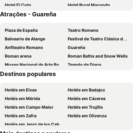
Hotel El Coto
Hotel Rural Macondo
Atrações - Guareña
Plaza de España
Teatro Romano
Balneario de Alange
Festival de Teatro Clásico de Mérida
Anfiteatro Romano
Guareña
Roman arena
Roman Baths and Snow Wells
Museo Nacional de Arte Romano
Templo de Diana
Destinos populares
Estación de Tren
Villanueva de la Serena
Aljucén
Estación de Autobuses
Hotéis em Elvas
Hotéis em Badajoz
Hotéis em Mérida
Hotéis em Cáceres
Hotéis em Campo Maior
Hotéis em Trujillo
Hotéis em Zafra
Hotéis em Olivenza
Hotéis em Jerez de los Caballeros