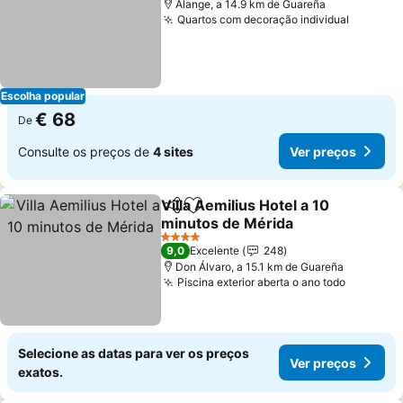
Alange, a 14.9 km de Guareña
Quartos com decoração individual
Ver pre
Escolha popular
€ 68
De
Consulte os preços de
4 sites
Ver preços
Villa Aemilius Hotel a 10
Partilhar
Adicionar aos favoritos
minutos de Mérida
Ver preços
4 Estrelas
9,0
Excelente
248
Don Álvaro, a 15.1 km de Guareña
Piscina exterior aberta o ano todo
Ver pre
Selecione as datas para ver os preços
Ver preços
exatos.