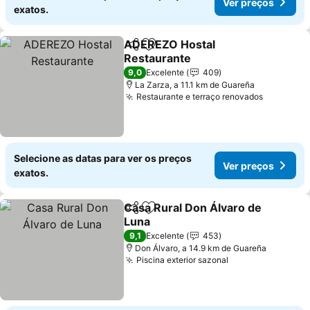
Ver preços
exatos.
ADEREZO Hostal
Partilhar
Adicionar aos favoritos
Restaurante
Ver preços
9,0
Excelente
409
La Zarza, a 11.1 km de Guareña
Restaurante e terraço renovados
Ver preç
Selecione as datas para ver os preços
Ver preços
exatos.
Casa Rural Don Álvaro de
Partilhar
Adicionar aos favoritos
Luna
Ver preços
9,1
Excelente
453
Don Álvaro, a 14.9 km de Guareña
Piscina exterior sazonal
Ver preços