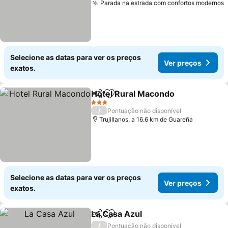
Parada na estrada com confortos modernos
V
Selecione as datas para ver os preços
Ver preços
exatos.
Hotel Rural Macondo
Partilhar
Adicionar aos favoritos
Ver p
3 Estrelas
/
Pontuação não disponível
Trujillanos, a 16.6 km de Guareña
Selecione as datas para ver os preços
Ver preços
exatos.
La Casa Azul
Partilhar
Adicionar aos favoritos
Ver preços
/
Pontuação não disponível