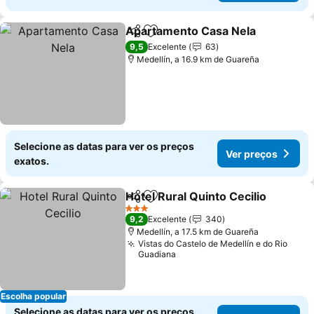
Apartamento Casa Nela
Partilhar
Adicionar aos favoritos
Ve
9,5
Excelente
63
Medellín, a 16.9 km de Guareña
Selecione as datas para ver os preços
Ver preços
exatos.
Hotel Rural Quinto Cecilio
Partilhar
Adicionar aos favoritos
3 Estrelas
9,2
Excelente
340
Medellín, a 17.5 km de Guareña
Vistas do Castelo de Medellín e do Rio
Guadiana
Escolha popular
Selecione as datas para ver os preços