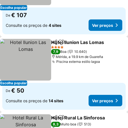
Escolha popular
€ 107
De
Consulte os preços de
4 sites
Ver preços
Hotel Ilunion Las Lomas
Partilhar
Adicionar aos favoritos
Ve
4 Estrelas
7,9
Boa
10.640
Mérida, a 19.9 km de Guareña
Piscina externa estilo lagoa
Ver preços
Escolha popular
€ 50
De
Consulte os preços de
14 sites
Ver preços
Hotel Rural La Sinforosa
Partilhar
Adicionar aos favoritos
Ve
8,3
Muito boa
513