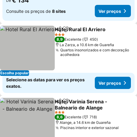
€ 134
De
Consulte os preços de
8 sites
Ver preços
Hotel Rural El Arriero
Partilhar
Adicionar aos favoritos
Ver 
3 Estrelas
8,9
Excelente
450
La Zarza, a 10.6 km de Guareña
Quartos insonorizados e com decoração
acolhedora
Escolha popular
Selecione as datas para ver os preços
Ver preços
exatos.
Hotel Varinia Serena -
Partilhar
Adicionar aos favoritos
Balneario de Alange
Ver preços
3 Estrelas
8,6
Excelente
718
Alange, a 14.6 km de Guareña
Piscinas interior e exterior sazonal
Ver pre