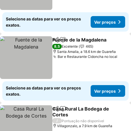
Selecione as datas para ver os preços
Ver preços
exatos.
Fuente de la Magdalena
Partilhar
Adicionar aos favoritos
Ve
8,5
Excelente
465
Santa Amalia, a 18.6 km de Guareña
Bar e Restaurante Cidoncha no local
Ver p
Selecione as datas para ver os preços
Ver preços
exatos.
Casa Rural La Bodega de
Partilhar
Adicionar aos favoritos
Cortes
Ver preços
/
Pontuação não disponível
Villagonzalo, a 7.9 km de Guareña