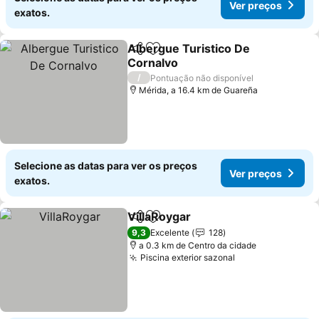
Ver preços
exatos.
Albergue Turistico De
Partilhar
Adicionar aos favoritos
Cornalvo
Ver preços
/
Pontuação não disponível
Mérida, a 16.4 km de Guareña
Selecione as datas para ver os preços
Ver preços
exatos.
VillaRoygar
Partilhar
Adicionar aos favoritos
Ver preços
9,3
Excelente
128
a 0.3 km de Centro da cidade
Piscina exterior sazonal
Ver preços