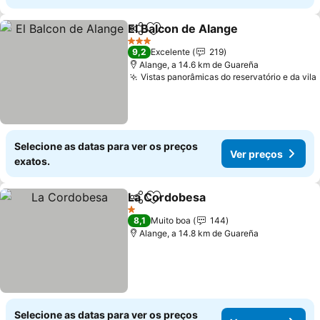
El Balcon de Alange
Partilhar
Adicionar aos favoritos
Ver pr
3 Estrelas
9,2
Excelente
219
Alange, a 14.6 km de Guareña
Vistas panorâmicas do reservatório e da vila
Selecione as datas para ver os preços
Ver preços
exatos.
La Cordobesa
Partilhar
Adicionar aos favoritos
Ver preços
1 Estrelas
8,1
Muito boa
144
Alange, a 14.8 km de Guareña
Selecione as datas para ver os preços