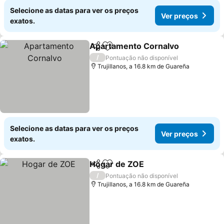
Selecione as datas para ver os preços
Ver preços
exatos.
Apartamento Cornalvo
Partilhar
Adicionar aos favoritos
Ver
/
Pontuação não disponível
Trujillanos, a 16.8 km de Guareña
Selecione as datas para ver os preços
Ver preços
exatos.
Hogar de ZOE
Partilhar
Adicionar aos favoritos
Ver preços
/
Pontuação não disponível
Trujillanos, a 16.8 km de Guareña