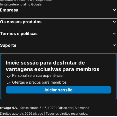
Madrid, Madrid Hotéis
Benidorm, Valência Hotéis
fonte preferencial no Google.
Empresa
Sevilha, Andaluzia Hotéis
Barcelona, Catalunha Hotéis
Vigo, Galiza Hotéis
Sangenjo, Galiza Hotéis
Os nossos produtos
Isla Cristina, Andaluzia Hotéis
Isla Canela, Andaluzia Hotéis
Termos e políticas
Suporte
Inicie sessão para desfrutar de
vantagens exclusivas para membros
Personalize a sua experiência
Ofertas e preços para membros
Iniciar sessão
trivago N.V.
, Kesselstraße 5 – 7, 40221 Düsseldorf, Alemanha
Direitos autorais 2026 trivago | Todos os direitos reservados.