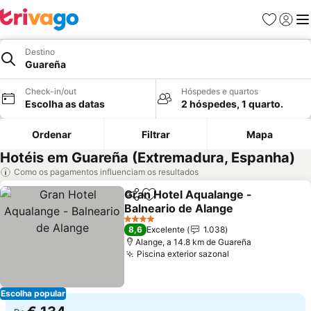
Favoritos
Iniciar
Me
Destino
Guareña
Check-in/out
Hóspedes e quartos
Escolha as datas
2 hóspedes, 1 quarto.
Ordenar
Filtrar
Mapa
Hotéis em Guareña (Extremadura, Espanha)
Como os pagamentos influenciam os resultados
Gran Hotel Aqualange -
Partilhar
Adicionar aos favoritos
Balneario de Alange
Ver preços
4 Estrelas
8,6
Excelente
1.038
Alange, a 14.8 km de Guareña
Piscina exterior sazonal
Ver preços
Escolha popular