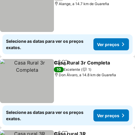
Alange, a 14.7 km de Guareña
Selecione as datas para ver os preços
Ver preços
exatos.
Casa Rural 3r Completa
Partilhar
Adicionar aos favoritos
Ve
10
Excelente
1
Don Álvaro, a 14.8 km de Guareña
Selecione as datas para ver os preços
Ver preços
exatos.
Casa rural 3R