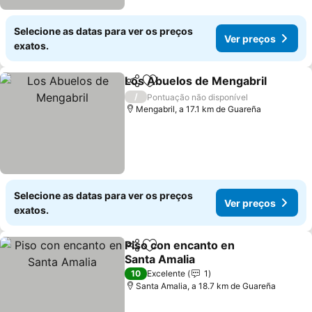
Selecione as datas para ver os preços
Ver preços
exatos.
Los Abuelos de Mengabril
Partilhar
Adicionar aos favoritos
/
Pontuação não disponível
Mengabril, a 17.1 km de Guareña
Selecione as datas para ver os preços
Ver preços
exatos.
Piso con encanto en
Partilhar
Adicionar aos favoritos
Santa Amalia
Ver preços
10
Excelente
1
Santa Amalia, a 18.7 km de Guareña