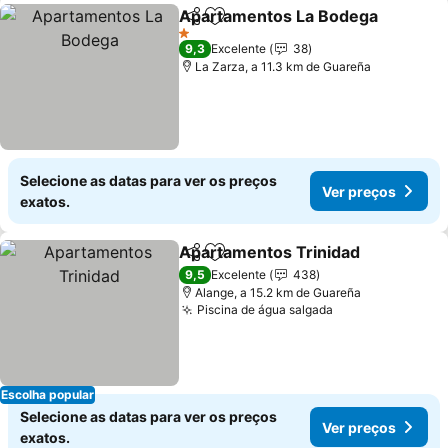
Apartamentos La Bodega
Partilhar
Adicionar aos favoritos
1 Estrelas
9,3
Excelente
38
La Zarza, a 11.3 km de Guareña
Selecione as datas para ver os preços
Ver preços
exatos.
Apartamentos Trinidad
Partilhar
Adicionar aos favoritos
Ver
9,5
Excelente
438
Alange, a 15.2 km de Guareña
Piscina de água salgada
Ver preços
Escolha popular
Selecione as datas para ver os preços
Ver preços
exatos.