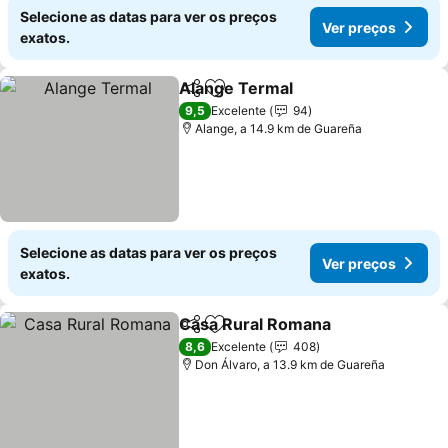
Selecione as datas para ver os preços
Ver preços
exatos.
Alange Termal
Partilhar
Adicionar aos favoritos
Ver preços
9,5
Excelente
94
Alange, a 14.9 km de Guareña
Selecione as datas para ver os preços
Ver preços
exatos.
Casa Rural Romana
Partilhar
Adicionar aos favoritos
Ver pr
8,6
Excelente
408
Don Álvaro, a 13.9 km de Guareña