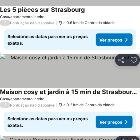
Les 5 pièces sur Strasbourg
Ver preços
Casa/apartamento inteiro
/
a 0.6 km de Centro da cidade
Pontuação não disponível
Selecione as datas para ver os preços
Ver preços
exatos.
Partilhar
Ad
Maison cosy et jardin à 15 min de Strasbourg centre
Ver preços
Casa/apartamento inteiro
/
a 0.2 km de Centro da cidade
Pontuação não disponível
Selecione as datas para ver os preços
Ver preços
exatos.