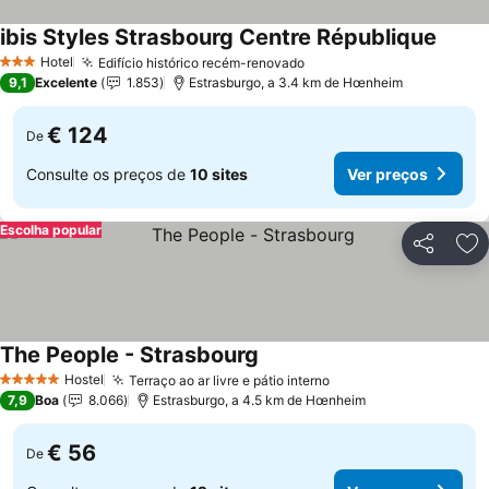
ibis Styles Strasbourg Centre République
Ver p
Hotel
Edifício histórico recém-renovado
Ver preços
3 Estrelas
9,1
Excelente
1.853
Estrasburgo, a 3.4 km de Hœnheim
€ 124
De
Consulte os preços de
10 sites
Ver preços
Escolha popular
Partilhar
Ad
The People - Strasbourg
Ver preços
Hostel
Terraço ao ar livre e pátio interno
Ver preços
5 Estrelas
7,9
Boa
8.066
Estrasburgo, a 4.5 km de Hœnheim
€ 56
De