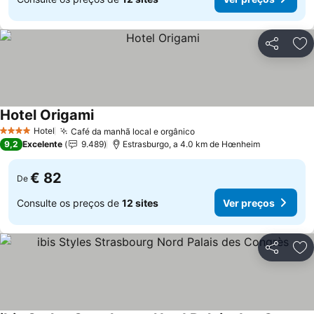
Partilhar
Ad
Hotel Origami
Ver preços
Hotel
Café da manhã local e orgânico
Ver preços
4 Estrelas
9,2
Excelente
9.489
Estrasburgo, a 4.0 km de Hœnheim
€ 82
De
Consulte os preços de
12 sites
Ver preços
Partilhar
Ad