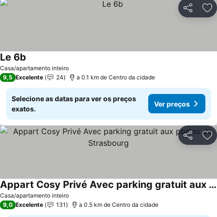
Partilhar
Ad
Le 6b
Ver preços
Casa/apartamento inteiro
9,5
Excelente
24
a 0.1 km de Centro da cidade
Selecione as datas para ver os preços
Ver preços
exatos.
Partilhar
Ad
Appart Cosy Privé Avec parking gratuit aux portes de Strasbourg
Ver preços
Casa/apartamento inteiro
9,0
Excelente
131
a 0.5 km de Centro da cidade