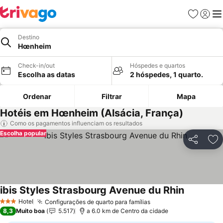
Favoritos
Iniciar
Me
Destino
Hœnheim
Check-in/out
Hóspedes e quartos
Escolha as datas
2 hóspedes, 1 quarto.
Ordenar
Filtrar
Mapa
Hotéis em Hœnheim (Alsácia, França)
Como os pagamentos influenciam os resultados
Escolha popular
Partilhar
Ad
ibis Styles Strasbourg Avenue du Rhin
Ver preço
Hotel
Configurações de quarto para famílias
Ver preços
3 Estrelas
8,3
Muito boa
5.517
a 6.0 km de Centro da cidade