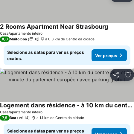
2 Rooms Apartment Near Strasbourg
Ver preços
Casa/apartamento inteiro
8,0
Muito boa
6
a 0.3 km de Centro da cidade
Selecione as datas para ver os preços
Ver preços
exatos.
Partilhar
Ad
Logement dans résidence - à 10 km du centre ville et à 5 minute du parlement européen avec parking gratuit
Ver preços
Casa/apartamento inteiro
7,5
Boa
14
a 1.1 km de Centro da cidade
Selecione as datas para ver os preços