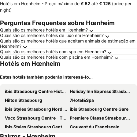
Hotéis em Hœnheim -
Preço máximo
de
‎€ 52
até
‎€ 125
(price per
night)
Perguntas Frequentes sobre Hœnheim
Quais são os melhores hotéis em Hœnheim?
Quais são os melhores hotéis de luxo em Hœnheim?
Quais são os melhores hotéis que aceitam animais de estimação em
Hœnheim?
Quais são os melhores hotéis com spa em Hœnheim?
Quais são os melhores hotéis com piscina em Hœnheim?
Hotéis em Hœnheim
Estes hotéis também poderão interessá-lo...
ibis Strasbourg Centre Historique
Holiday Inn Express Strasbourg - Centre By Ihg
Hilton Strasbourg
7Hotel&Spa
ibis Styles Strasbourg Nord Palais des Congrès
ibis Strasbourg Centre Gare
Voco Strasbourg Centre - The Garden By Ihg
Premiere Classe Strasbourg Ouest
ibis Styles Strasbourg Centre République
Couvent du Franciscain
Bairros - Hœnheim
ibis Strasbourg Centre Petite France
hotelF1 Strasbourg Pont de l'Europe