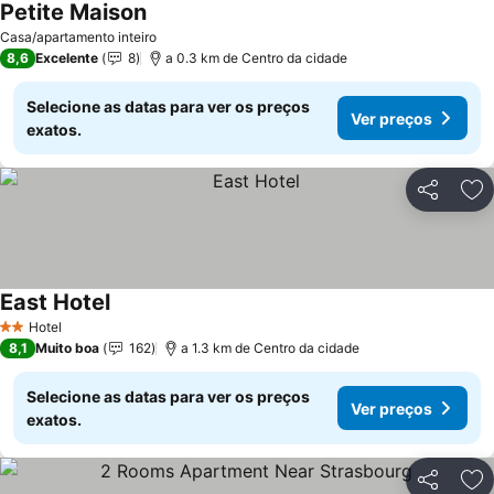
Petite Maison
Ver preços
Casa/apartamento inteiro
8,6
Excelente
8
a 0.3 km de Centro da cidade
Selecione as datas para ver os preços
Ver preços
exatos.
Partilhar
Ad
East Hotel
Ver preços
Hotel
2 Estrelas
8,1
Muito boa
162
a 1.3 km de Centro da cidade
Selecione as datas para ver os preços
Ver preços
exatos.
Partilhar
Ad