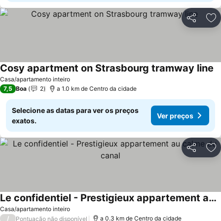
Partilhar
Ad
Cosy apartment on Strasbourg tramway line
V
Casa/apartamento inteiro
7,5
Boa
2
a 1.0 km de Centro da cidade
Selecione as datas para ver os preços
Ver preços
exatos.
Partilhar
Ad
Le confidentiel - Prestigieux appartement au calme du canal
Ver preços
Casa/apartamento inteiro
/
a 0.3 km de Centro da cidade
Pontuação não disponível