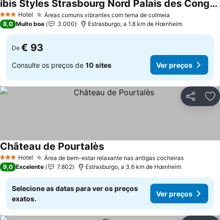
ibis Styles Strasbourg Nord Palais des Congrès
Ver preços
Hotel
Áreas comuns vibrantes com tema de colmeia
Ver preços
3 Estrelas
8,0
Muito boa
3.000
Estrasburgo, a 1.8 km de Hœnheim
€ 93
De
Consulte os preços de
10 sites
Ver preços
Partilhar
Ad
Château de Pourtalès
Ver preços
Hotel
Área de bem-estar relaxante nas antigas cocheiras
Ver preço
3 Estrelas
9,0
Excelente
7.802
Estrasburgo, a 3.6 km de Hœnheim
Selecione as datas para ver os preços
Ver preços
exatos.