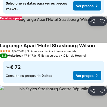
Selecione as datas para ver os preços
Ver preços
exatos.
Escolha popular
Partilhar
Ad
Lagrange Apart’Hotel Strasbourg Wilson
Ver pr
Aparthotel
Acesso à piscina interna aquecida
Ver preços
4 Estrelas
8,1
Muito boa
6.178
Estrasburgo, a 4.0 km de Hœnheim
€ 72
De
Consulte os preços de
9 sites
Ver preços
Partilhar
Ad