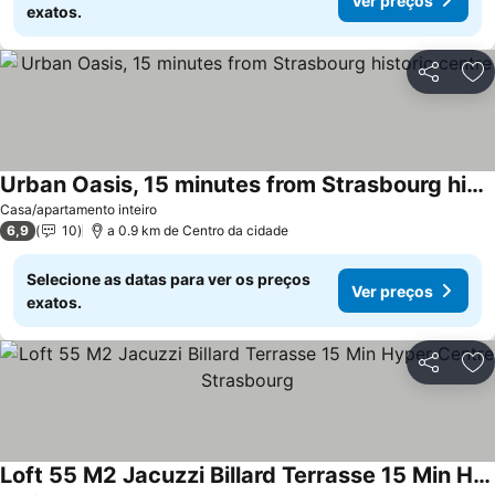
Ver preços
exatos.
Partilhar
Ad
Urban Oasis, 15 minutes from Strasbourg historic centre
Ver preços
Casa/apartamento inteiro
6,9
10
a 0.9 km de Centro da cidade
Selecione as datas para ver os preços
Ver preços
exatos.
Partilhar
Ad
Loft 55 M2 Jacuzzi Billard Terrasse 15 Min Hyper Centre Strasbourg