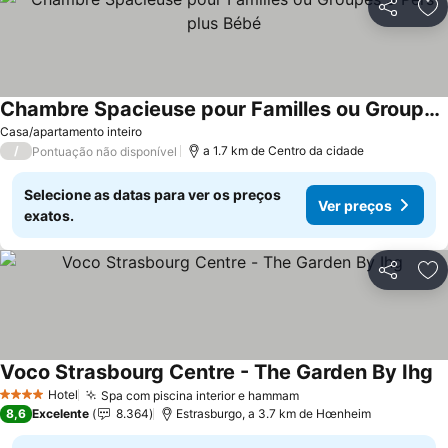
Partilhar
Ad
Chambre Spacieuse pour Familles ou Groupes 5 Pers plus Bébé
Ver preços
Casa/apartamento inteiro
/
a 1.7 km de Centro da cidade
Pontuação não disponível
Selecione as datas para ver os preços
Ver preços
exatos.
Partilhar
Ad
Voco Strasbourg Centre - The Garden By Ihg
V
Hotel
Spa com piscina interior e hammam
Ver preços
4 Estrelas
8,6
Excelente
8.364
Estrasburgo, a 3.7 km de Hœnheim