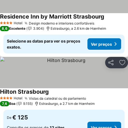
Residence Inn by Marriott Strasbourg
Ver preços
Hotel
Design moderno e interiores confortáveis
Ver preços
4 Estrelas
8,6
Excelente
3.904
Estrasburgo, a 2.6 km de Hœnheim
Selecione as datas para ver os preços
Ver preços
exatos.
Partilhar
Ad
Hilton Strasbourg
Ver preços
Hotel
Vistas da catedral ou do parlamento
Ver preços
4 Estrelas
7,6
Boa
9.155
Estrasburgo, a 2.7 km de Hœnheim
€ 125
De
Consulte os preços de
12 sites
Ver preços