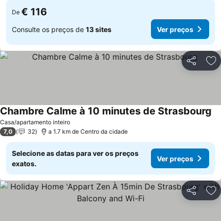
€ 116
De
Consulte os preços de
13 sites
Ver preços
Partilhar
Ad
Chambre Calme à 10 minutes de Strasbourg
Ve
Casa/apartamento inteiro
7,0
32
a 1.7 km de Centro da cidade
Selecione as datas para ver os preços
Ver preços
exatos.
Partilhar
Ad