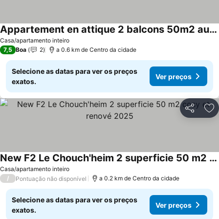
Appartement en attique 2 balcons 50m2 au calme
Ver preços
Casa/apartamento inteiro
7,5
Boa
2
a 0.6 km de Centro da cidade
Selecione as datas para ver os preços
Ver preços
exatos.
Partilhar
Ad
New F2 Le Chouch'heim 2 superficie 50 m2 cosy et renové 2025
Ver preços
Casa/apartamento inteiro
/
a 0.2 km de Centro da cidade
Pontuação não disponível
Selecione as datas para ver os preços
Ver preços
exatos.