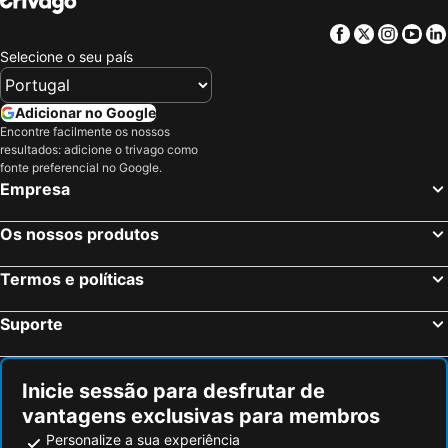
Illkirch-Graffenstaden, Alsácia Hotéis
Sindelfingen, Bade-Vurtemberga Hotéis
Facebook
Twitter
Insta
Yo
Estrasburgo, Alsácia Hotéis
Colmar, Alsácia Hotéis
Selecione o seu país
Basileia, Basileia Hotéis
Saint-Louis, Alsácia Hotéis
Freiburg, Bade-Vurtemberga Hotéis
Rust, Bade-Vurtemberga Hotéis
Adicionar no Google
Encontre facilmente os nossos
Mulhouse, Alsácia Hotéis
Baden-Baden, Bade-Vurtemberga Hotéis
resultados: adicione o trivago como
Weil am Rhein, Bade-Vurtemberga Hotéis
Paris, França Hotéis
fonte preferencial no Google.
Empresa
Nice, Provença-Alpes-Costa Azul Hotéis
Coupvray, França Hotéis
Bordéus, Aquitânia Hotéis
Montévrain, França Hotéis
Os nossos produtos
Serris, França Hotéis
Magny le Hongre, França Hotéis
Termos e políticas
Suporte
Inicie sessão para desfrutar de
vantagens exclusivas para membros
Personalize a sua experiência