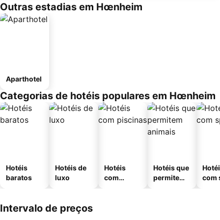
Outras estadias em Hœnheim
Aparthotel
Categorias de hotéis populares em Hœnheim
Hotéis
Hotéis de
Hotéis
Hotéis que
Hoté
baratos
luxo
com
permitem
com 
piscinas
animais
Intervalo de preços