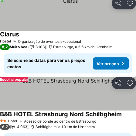
Partilhar
Ad
Ciarus
Ver preços
Hostel
Organização de eventos excepcional
Ver preços
8,2
Muito boa
8.103
Estrasburgo, a 3.6 km de Hœnheim
Selecione as datas para ver os preços
Ver preços
exatos.
Escolha popular
Partilhar
Ad
B&B HOTEL Strasbourg Nord Schiltigheim
Ver p
Hotel
Acesso de bonde ao centro de Estrasburgo
Ver preços
2 Estrelas
6,7
4.063
Schiltigheim, a 1.9 km de Hœnheim