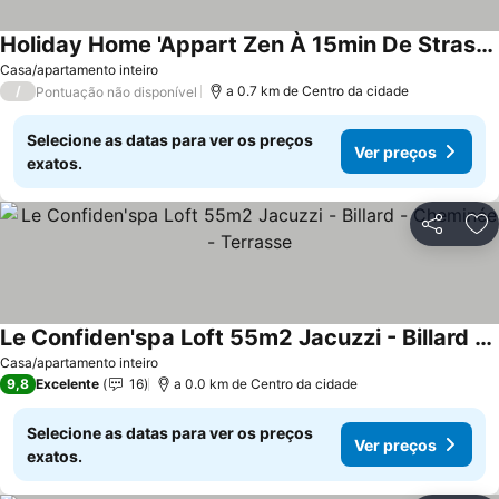
Holiday Home 'Appart Zen À 15min De Strasbourg' with Balcony and Wi-Fi
Ver preços
Casa/apartamento inteiro
/
a 0.7 km de Centro da cidade
Pontuação não disponível
Selecione as datas para ver os preços
Ver preços
exatos.
Partilhar
Ad
Le Confiden'spa Loft 55m2 Jacuzzi - Billard - Cheminée - Terrasse
Ver preços
Casa/apartamento inteiro
9,8
Excelente
16
a 0.0 km de Centro da cidade
Selecione as datas para ver os preços
Ver preços
exatos.