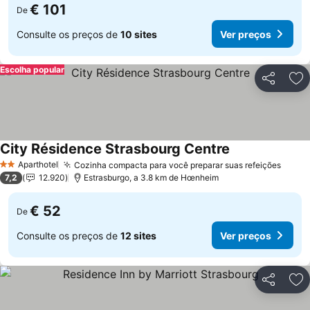
€ 101
De
Consulte os preços de
10 sites
Ver preços
Escolha popular
Partilhar
Ad
City Résidence Strasbourg Centre
Ver preços
Aparthotel
Cozinha compacta para você preparar suas refeições
Ver p
2 Estrelas
7,2
12.920
Estrasburgo, a 3.8 km de Hœnheim
€ 52
De
Consulte os preços de
12 sites
Ver preços
Partilhar
Ad