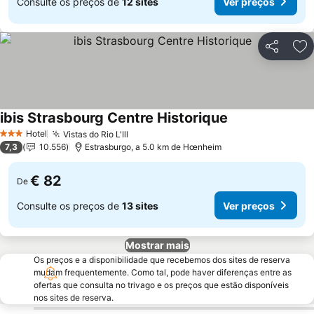
Consulte os preços de
12 sites
Ver preços
Partilhar
Ad
ibis Strasbourg Centre Historique
Ver preços
Hotel
Vistas do Rio L'Ill
Ver preços
3 Estrelas
7,3
10.556
Estrasburgo, a 5.0 km de Hœnheim
€ 82
De
Consulte os preços de
13 sites
Ver preços
Mostrar mais
Os preços e a disponibilidade que recebemos dos sites de reserva
mudam frequentemente. Como tal, pode haver diferenças entre as
ofertas que consulta no trivago e os preços que estão disponíveis
nos sites de reserva.