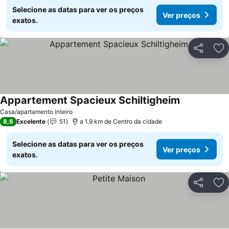
Selecione as datas para ver os preços
Ver preços
exatos.
Partilhar
Ad
Appartement Spacieux Schiltigheim
Ver preços
Casa/apartamento inteiro
8,6
Excelente
51
a 1.9 km de Centro da cidade
Selecione as datas para ver os preços
Ver preços
exatos.
Partilhar
Ad