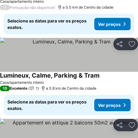
Ver preços
Casa/apartamento inteiro
/
a 0.0 km de Centro da cidade
Pontuação não disponível
Selecione as datas para ver os preços
Ver preços
exatos.
Partilhar
Ad
Lumineux, Calme, Parking & Tram
Ver preços
Casa/apartamento inteiro
10
Excelente
1
a 0.8 km de Centro da cidade
Selecione as datas para ver os preços
Ver preços
exatos.
Partilhar
Ad