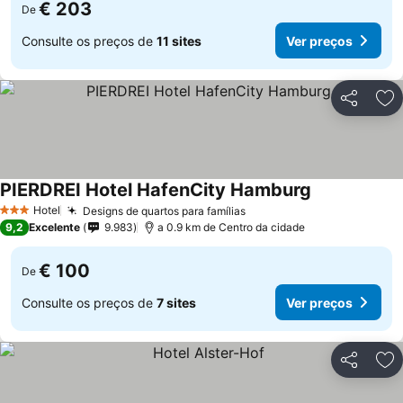
€ 203
De
Consulte os preços de
11 sites
Ver preços
Partilhar
Ad
PIERDREI Hotel HafenCity Hamburg
Ver preços
Hotel
Designs de quartos para famílias
Ver preços
3 Estrelas
9,2
Excelente
9.983
a 0.9 km de Centro da cidade
€ 100
De
Consulte os preços de
7 sites
Ver preços
Partilhar
Ad