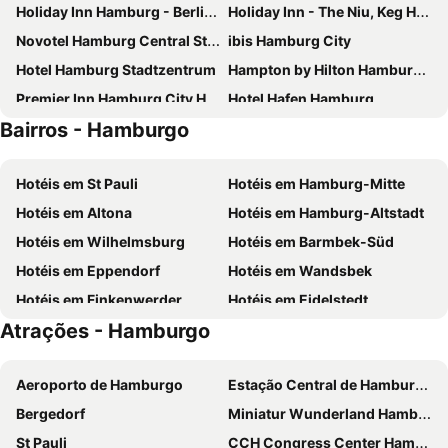
Holiday Inn Hamburg - Berliner Tor By Ihg
Holiday Inn - The Niu, Keg Hamburg Ost By Ihg
Novotel Hamburg Central Station
ibis Hamburg City
Hotel Hamburg Stadtzentrum
Hampton by Hilton Hamburg City Centre
Premier Inn Hamburg City Hammerbrook
Hotel Hafen Hamburg
Bairros - Hamburgo
Innside by Meliá Hamburg Hafen
Premier Inn Hamburg City Zentrum
MEININGER Hotel Hamburg City Center
Garner Hotel Hamburg - Graf Moltke
Hotéis em St Pauli
Hotéis em Hamburg-Mitte
Premier Inn Hamburg City Klostertor
Courtyard by Marriott Hamburg Airport
Hotéis em Altona
Hotéis em Hamburg-Altstadt
B&B HOTEL Hamburg-Airport
Novotel Hamburg City Alster
Hotéis em Wilhelmsburg
Hotéis em Barmbek-Süd
Le Méridien Hamburg
ibis budget Hamburg City
Hotéis em Eppendorf
Hotéis em Wandsbek
Moxy Hamburg City
Bettenburg Hotel & Hostel
Hotéis em Finkenwerder
Hotéis em Eidelstedt
ibis budget Hamburg City Ost
Crowne Plaza Hamburg - City Alster By Ihg
Atrações - Hamburgo
Barceló Hamburg
Mercure Hotel Hamburg Mitte
25hours Hotel Hamburg HafenCity
Radisson Blu Hotel, Hamburg Airport
Aeroporto de Hamburgo
Estação Central de Hamburgo
ibis budget Hamburg Altona
Holiday Inn - the niu, Yen Hamburg City
Bergedorf
Miniatur Wunderland Hamburg
Hotel Continental Hamburg
IntercityHotel Hamburg Hauptbahnhof
St Pauli
CCH Congress Center Hamburg
IntercityHotel Hamburg-Altona
Garner Hotel Hamburg - Wandsbek Marktplatz By Ihg