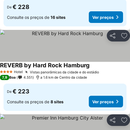
€ 228
De
Consulte os preços de
16 sites
Ver preços
Partilhar
Ad
REVERB by Hard Rock Hamburg
Ver preços
Hotel
Vistas panorâmicas da cidade e do estádio
Ver preços
4 Estrelas
7,9
Boa
4.551
a 1.6 km de Centro da cidade
€ 223
De
Consulte os preços de
8 sites
Ver preços
Partilhar
Ad