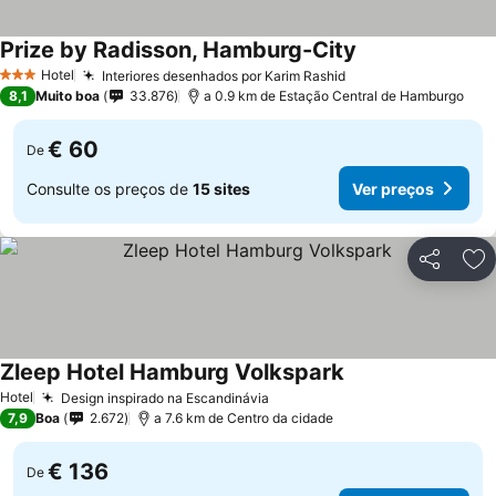
Prize by Radisson, Hamburg-City
Ver preços
Hotel
Interiores desenhados por Karim Rashid
Ver preços
3 Estrelas
8,1
Muito boa
33.876
a 0.9 km de Estação Central de Hamburgo
€ 60
De
Consulte os preços de
15 sites
Ver preços
Partilhar
Ad
Zleep Hotel Hamburg Volkspark
Ver preços
Hotel
Design inspirado na Escandinávia
Ver preços
7,9
Boa
2.672
a 7.6 km de Centro da cidade
€ 136
De