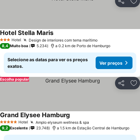
Partilhar
Ad
Hotel Stella Maris
Ver preços
Hotel
Design de interiores com tema marítimo
Ver preços
3 Estrelas
8,4
Muito boa
5.234
a 0.2 km de Porto de Hamburgo
Selecione as datas para ver os preços
Ver preços
exatos.
Escolha popular
Partilhar
Ad
Grand Elysee Hamburg
Ver preços
Hotel
Amplo elyseum wellness & spa
Ver preços
5 Estrelas
9,2
Excelente
23.748
a 1.5 km de Estação Central de Hamburgo