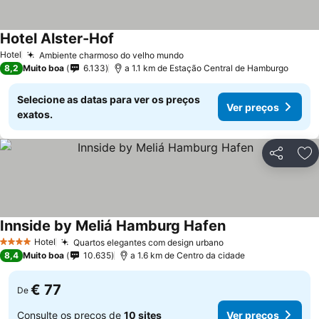
Hotel Alster-Hof
Ver preços
Hotel
Ambiente charmoso do velho mundo
Ver preços
8,2
Muito boa
6.133
a 1.1 km de Estação Central de Hamburgo
Selecione as datas para ver os preços
Ver preços
exatos.
Partilhar
Ad
Innside by Meliá Hamburg Hafen
Ver preços
Hotel
Quartos elegantes com design urbano
Ver preços
4 Estrelas
8,4
Muito boa
10.635
a 1.6 km de Centro da cidade
€ 77
De
Consulte os preços de
10 sites
Ver preços