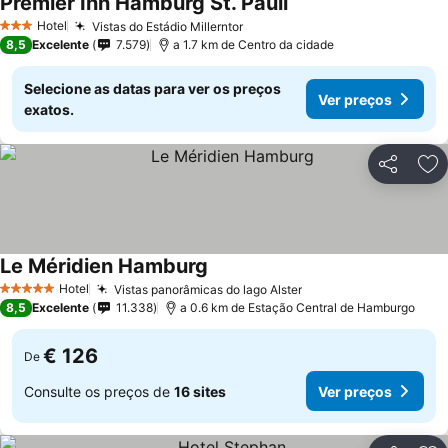
Premier Inn Hamburg St. Pauli
Ver preços
Hotel
Vistas do Estádio Millerntor
Ver preços
3 Estrelas
8,5
Excelente
7.579
a 1.7 km de Centro da cidade
Selecione as datas para ver os preços
Ver preços
exatos.
Partilhar
Ad
Le Méridien Hamburg
Ver preços
Hotel
Vistas panorâmicas do lago Alster
Ver preços
5 Estrelas
8,5
Excelente
11.338
a 0.6 km de Estação Central de Hamburgo
€ 126
De
Consulte os preços de
16 sites
Ver preços