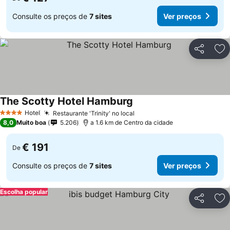
Consulte os preços de
7 sites
Ver preços
Partilhar
Ad
The Scotty Hotel Hamburg
Ver preços
Hotel
Restaurante 'Trinity' no local
Ver preços
4 Estrelas
8,0
Muito boa
5.206
a 1.6 km de Centro da cidade
€ 191
De
Consulte os preços de
7 sites
Ver preços
Escolha popular
Partilhar
Ad