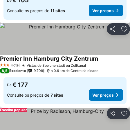
€ 105
De
Consulte os preços de
11 sites
Ver preços
Partilhar
Ad
Premier Inn Hamburg City Zentrum
Ver preços
Hotel
Vistas de Speicherstadt ou Zollkanal
Ver preços
3 Estrelas
8,5
Excelente
9.708
a 0.6 km de Centro da cidade
€ 177
De
Consulte os preços de
7 sites
Ver preços
Escolha popular
Partilhar
Ad