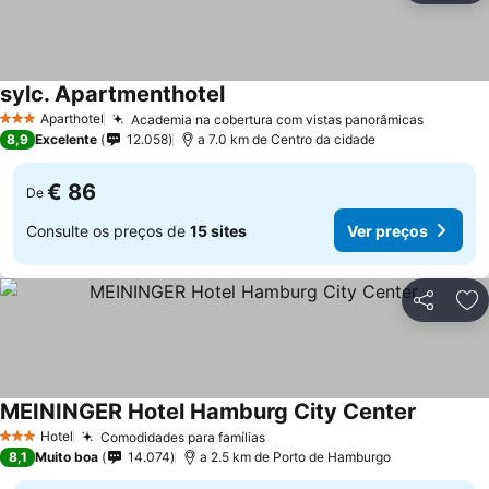
sylc. Apartmenthotel
Ver preços
Aparthotel
Academia na cobertura com vistas panorâmicas
Ver pre
3 Estrelas
8,9
Excelente
12.058
a 7.0 km de Centro da cidade
€ 86
De
Consulte os preços de
15 sites
Ver preços
Partilhar
Ad
MEININGER Hotel Hamburg City Center
Ver preç
Hotel
Comodidades para famílias
Ver preços
3 Estrelas
8,1
Muito boa
14.074
a 2.5 km de Porto de Hamburgo