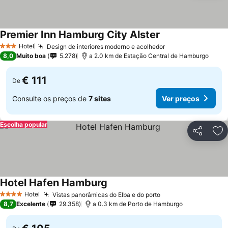
Premier Inn Hamburg City Alster
Ver preços
Hotel
Design de interiores moderno e acolhedor
Ver preços
3 Estrelas
8,0
Muito boa
5.278
a 2.0 km de Estação Central de Hamburgo
€ 111
De
Consulte os preços de
7 sites
Ver preços
Escolha popular
Partilhar
Ad
Hotel Hafen Hamburg
Ver preços
Hotel
Vistas panorâmicas do Elba e do porto
Ver preços
4 Estrelas
8,7
Excelente
29.358
a 0.3 km de Porto de Hamburgo