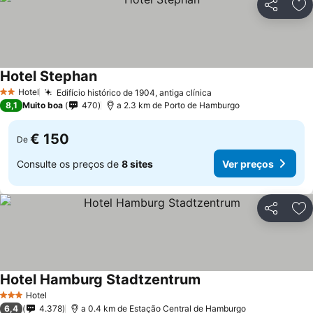
Partilhar
Ad
Hotel Stephan
Ver preços
Hotel
Edifício histórico de 1904, antiga clínica
Ver preços
2 Estrelas
8,1
Muito boa
470
a 2.3 km de Porto de Hamburgo
€ 150
De
Consulte os preços de
8 sites
Ver preços
Partilhar
Ad
Hotel Hamburg Stadtzentrum
Ver preços
Hotel
3 Estrelas
6,4
4.378
a 0.4 km de Estação Central de Hamburgo