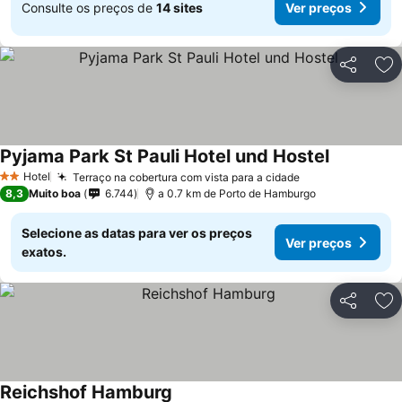
Consulte os preços de
14 sites
Ver preços
Partilhar
Ad
Pyjama Park St Pauli Hotel und Hostel
Ver preços
Hotel
Terraço na cobertura com vista para a cidade
Ver preços
2 Estrelas
8,3
Muito boa
6.744
a 0.7 km de Porto de Hamburgo
Selecione as datas para ver os preços
Ver preços
exatos.
Partilhar
Ad
Reichshof Hamburg