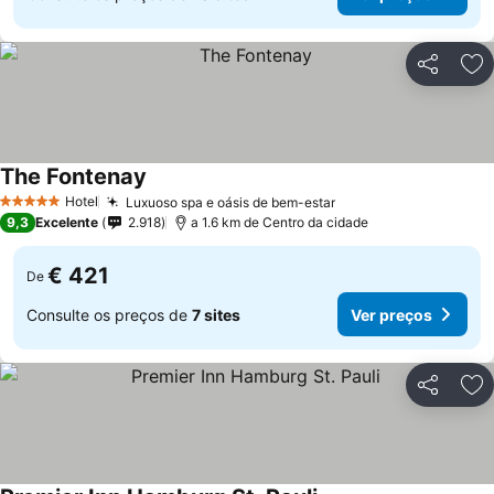
Partilhar
Ad
The Fontenay
Ver preços
Hotel
Luxuoso spa e oásis de bem-estar
Ver preços
5 Estrelas
9,3
Excelente
2.918
a 1.6 km de Centro da cidade
€ 421
De
Consulte os preços de
7 sites
Ver preços
Partilhar
Ad