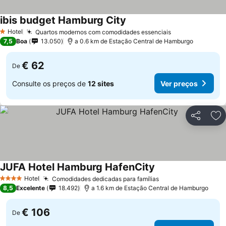
ibis budget Hamburg City
Ver preços
Hotel
Quartos modernos com comodidades essenciais
Ver preços
1 Estrelas
7,5
Boa
13.050
a 0.6 km de Estação Central de Hamburgo
€ 62
De
Consulte os preços de
12 sites
Ver preços
Partilhar
Ad
JUFA Hotel Hamburg HafenCity
Ver preços
Hotel
Comodidades dedicadas para famílias
Ver preços
4 Estrelas
8,5
Excelente
18.492
a 1.6 km de Estação Central de Hamburgo
€ 106
De