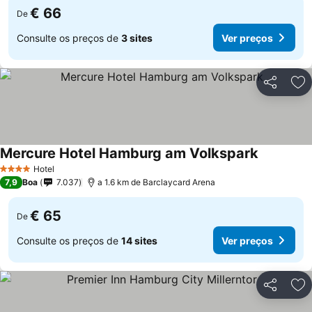
€ 66
De
Consulte os preços de
3 sites
Ver preços
Partilhar
Ad
Mercure Hotel Hamburg am Volkspark
Ver preço
Hotel
4 Estrelas
7,9
Boa
7.037
a 1.6 km de Barclaycard Arena
€ 65
De
Consulte os preços de
14 sites
Ver preços
Partilhar
Ad