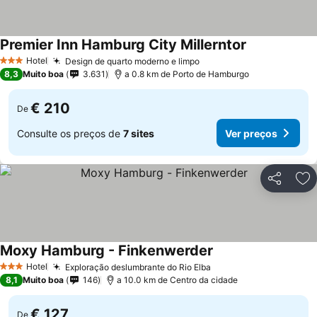
Premier Inn Hamburg City Millerntor
Ver preços
Hotel
Design de quarto moderno e limpo
Ver preços
3 Estrelas
8,3
Muito boa
3.631
a 0.8 km de Porto de Hamburgo
€ 210
De
Consulte os preços de
7 sites
Ver preços
Partilhar
Ad
Moxy Hamburg - Finkenwerder
Ver preços
Hotel
Exploração deslumbrante do Rio Elba
Ver preços
3 Estrelas
8,1
Muito boa
146
a 10.0 km de Centro da cidade
€ 127
De