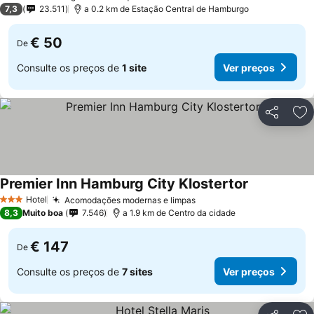
1 Estrelas
7,3
23.511
a 0.2 km de Estação Central de Hamburgo
€ 50
De
Consulte os preços de
1 site
Ver preços
Partilhar
Ad
Premier Inn Hamburg City Klostertor
Ver preços
Hotel
Acomodações modernas e limpas
Ver preços
3 Estrelas
8,3
Muito boa
7.546
a 1.9 km de Centro da cidade
€ 147
De
Consulte os preços de
7 sites
Ver preços