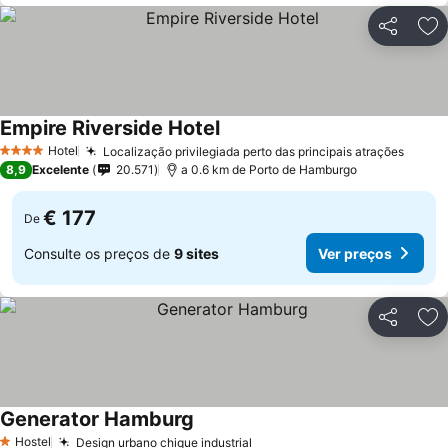
Partilhar
Ad
Empire Riverside Hotel
Ver preços
Hotel
Localização privilegiada perto das principais atrações
Ver p
4 Estrelas
8,9
Excelente
20.571
a 0.6 km de Porto de Hamburgo
€ 177
De
Consulte os preços de
9 sites
Ver preços
Partilhar
Ad
Generator Hamburg
Ver preços
Hostel
Design urbano chique industrial
Ver preços