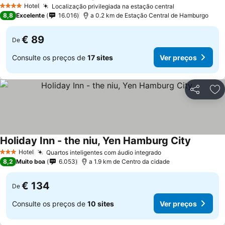
Ver preços
Hotel
Localização privilegiada na estação central
Ver preços
4 Estrelas
8,8
Excelente
16.016
a 0.2 km de Estação Central de Hamburgo
€ 89
De
Consulte os preços de
17 sites
Ver preços
Partilhar
Ad
Holiday Inn - the niu, Yen Hamburg City
Ver preç
Hotel
Quartos inteligentes com áudio integrado
Ver preços
3 Estrelas
8,2
Muito boa
6.053
a 1.9 km de Centro da cidade
€ 134
De
Consulte os preços de
10 sites
Ver preços