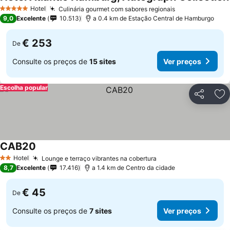
Hotel
Culinária gourmet com sabores regionais
Ver preços
5 Estrelas
9,0
Excelente
10.513
a 0.4 km de Estação Central de Hamburgo
€ 253
De
Consulte os preços de
15 sites
Ver preços
Escolha popular
Partilhar
Ad
CAB20
Ver preços
Hotel
Lounge e terraço vibrantes na cobertura
Ver preços
2 Estrelas
8,7
Excelente
17.416
a 1.4 km de Centro da cidade
€ 45
De
Consulte os preços de
7 sites
Ver preços