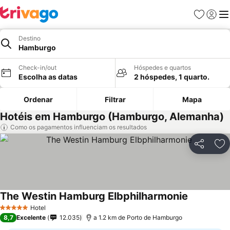
Favoritos
Iniciar
Me
Destino
Hamburgo
Check-in/out
Hóspedes e quartos
Escolha as datas
2 hóspedes, 1 quarto.
Ordenar
Filtrar
Mapa
Hotéis em Hamburgo (Hamburgo, Alemanha)
Como os pagamentos influenciam os resultados
Partilhar
Ad
The Westin Hamburg Elbphilharmonie
Ver preços
Hotel
5 Estrelas
8,7
Excelente
12.035
a 1.2 km de Porto de Hamburgo