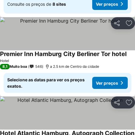
Consulte os preços de
8 sites
Ver preços
Partilhar
Ad
Premier Inn Hamburg City Berliner Tor hotel
Ver
Hotel
8,1
Muito boa
546
a 2.5 km de Centro da cidade
Selecione as datas para ver os preços
Ver preços
exatos.
Partilhar
Ad
Hotel Atlantic Hamburg, Autograph Collection