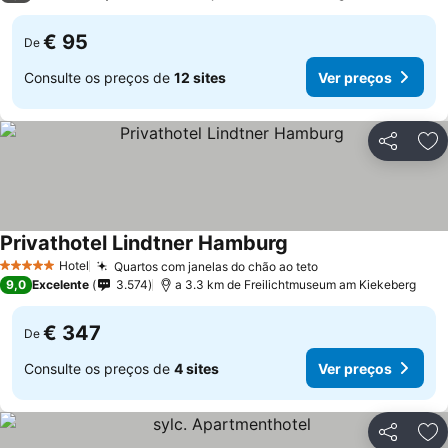
€ 95
De
Consulte os preços de
12 sites
Ver preços
Partilhar
Ad
Privathotel Lindtner Hamburg
Ver preços
Hotel
Quartos com janelas do chão ao teto
Ver preços
5 Estrelas
9,0
Excelente
3.574
a 3.3 km de Freilichtmuseum am Kiekeberg
€ 347
De
Consulte os preços de
4 sites
Ver preços
Partilhar
Ad