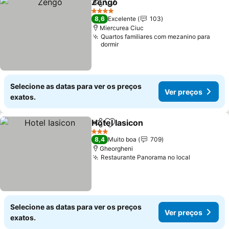
Zengő
Partilhar
Adicionar aos favoritos
4 Estrelas
8,6
Excelente
103
Miercurea Ciuc
Quartos familiares com mezanino para
dormir
Selecione as datas para ver os preços
Ver preços
exatos.
Hotel Iasicon
Partilhar
Adicionar aos favoritos
3 Estrelas
8,4
Muito boa
709
Gheorgheni
Restaurante Panorama no local
Selecione as datas para ver os preços
Ver preços
exatos.