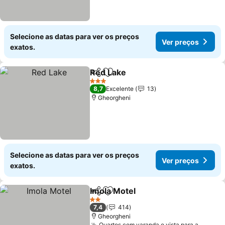
Selecione as datas para ver os preços
Ver preços
exatos.
Red Lake
Partilhar
Adicionar aos favoritos
3 Estrelas
8,7
Excelente
13
Gheorgheni
Selecione as datas para ver os preços
Ver preços
exatos.
Imola Motel
Partilhar
Adicionar aos favoritos
2 Estrelas
7,4
414
Gheorgheni
Quartos com varanda e vista para a