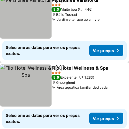
Pensiunea Vanatorul
Partilhar
Adicionar aos favoritos
3 Estrelas
8,0
Muito boa
446
Băile Tuşnad
Jardim e terraço ao ar livre
Selecione as datas para ver os preços
Ver preços
exatos.
Filo Hotel Wellness & Spa
Partilhar
Adicionar aos favoritos
3 Estrelas
8,6
Excelente
1.283
Gheorgheni
Área aquática familiar dedicada
Selecione as datas para ver os preços
Ver preços
exatos.