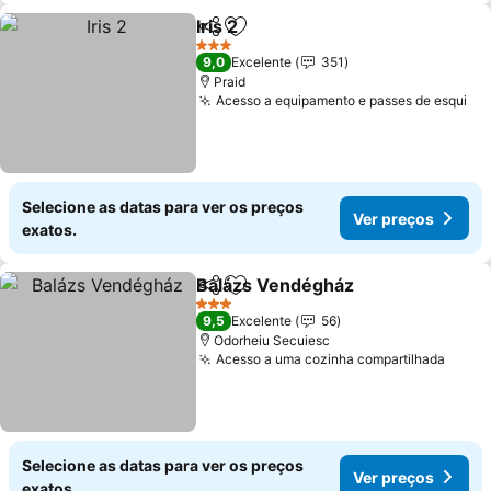
Iris 2
Partilhar
Adicionar aos favoritos
3 Estrelas
9,0
Excelente
351
Praid
Acesso a equipamento e passes de esqui
Selecione as datas para ver os preços
Ver preços
exatos.
Balázs Vendégház
Partilhar
Adicionar aos favoritos
3 Estrelas
9,5
Excelente
56
Odorheiu Secuiesc
Acesso a uma cozinha compartilhada
Selecione as datas para ver os preços
Ver preços
exatos.