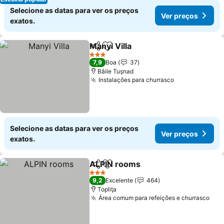
Selecione as datas para ver os preços
Ver preços
exatos.
Manyi Villa
Partilhar
Adicionar aos favoritos
3 Estrelas
7,9
Boa
37
Băile Tuşnad
Instalações para churrasco
Selecione as datas para ver os preços
Ver preços
exatos.
ALPIN rooms
Partilhar
Adicionar aos favoritos
3 Estrelas
9,2
Excelente
464
Topliţa
Área comum para refeições e churrasco