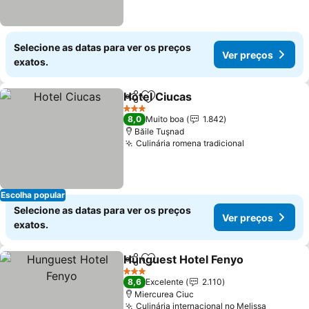
Selecione as datas para ver os preços
Ver preços
exatos.
Hotel Ciucas
Partilhar
Adicionar aos favoritos
3 Estrelas
8,0
Muito boa
1.842
Băile Tuşnad
Culinária romena tradicional
Escolha popular
Selecione as datas para ver os preços
Ver preços
exatos.
Hunguest Hotel Fenyo
Partilhar
Adicionar aos favoritos
3 Estrelas
8,6
Excelente
2.110
Miercurea Ciuc
Culinária internacional no Melissa