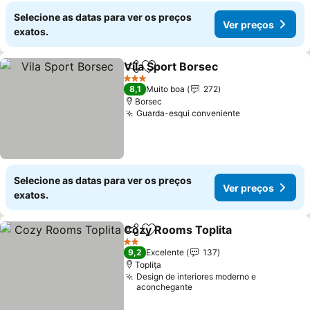
Selecione as datas para ver os preços
Ver preços
exatos.
Vila Sport Borsec
Partilhar
Adicionar aos favoritos
3 Estrelas
8,1
Muito boa
272
Borsec
Guarda-esqui conveniente
Selecione as datas para ver os preços
Ver preços
exatos.
Cozy Rooms Toplita
Partilhar
Adicionar aos favoritos
2 Estrelas
9,2
Excelente
137
Topliţa
Design de interiores moderno e
aconchegante