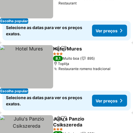
Restaurant
Escolha popular
Selecione as datas para ver os preços
Ver preços
exatos.
Hotel Mures
Partilhar
Adicionar aos favoritos
3 Estrelas
8,1
Muito boa
895
Topliţa
Restaurante romeno tradicional
Escolha popular
Selecione as datas para ver os preços
Ver preços
exatos.
Juliu's Panzio
Partilhar
Adicionar aos favoritos
Csikszereda
3 Estrelas