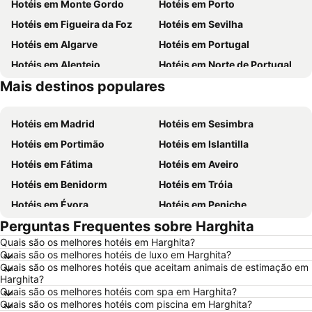
Hotéis em Monte Gordo
Hotéis em Porto
Hotéis em Figueira da Foz
Hotéis em Sevilha
Hotéis em Algarve
Hotéis em Portugal
Hotéis em Alentejo
Hotéis em Norte de Portugal
Mais destinos populares
Hotéis em Espanha
Hotéis em Centro de Portugal
Hotéis em Madrid
Hotéis em Sesimbra
Hotéis em Portimão
Hotéis em Islantilla
Hotéis em Fátima
Hotéis em Aveiro
Hotéis em Benidorm
Hotéis em Tróia
Hotéis em Évora
Hotéis em Peniche
Perguntas Frequentes sobre Harghita
Hotéis em Porto Santo
Hotéis em Barcelona
Quais são os melhores hotéis em Harghita?
Hotéis em Sangenjo
Hotéis em Nazaré
Quais são os melhores hotéis de luxo em Harghita?
Hotéis em Vigo
Hotéis em Vila Nova de Milfontes
Quais são os melhores hotéis que aceitam animais de estimação em
Harghita?
Hotéis em Isla Canela
Hotéis em Roma
Quais são os melhores hotéis com spa em Harghita?
Quais são os melhores hotéis com piscina em Harghita?
Hotéis em Vilamoura
Hotéis em Madeira