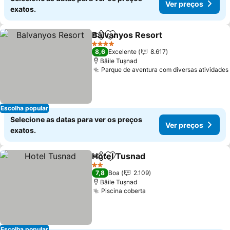
Ver preços
exatos.
Balvanyos Resort
Partilhar
Adicionar aos favoritos
4 Estrelas
8,6
Excelente
8.617
Băile Tuşnad
Parque de aventura com diversas atividades
Escolha popular
Selecione as datas para ver os preços
Ver preços
exatos.
Hotel Tusnad
Partilhar
Adicionar aos favoritos
2 Estrelas
7,8
Boa
2.109
Băile Tuşnad
Piscina coberta
Escolha popular