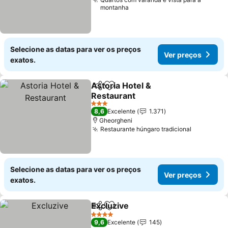
montanha
Selecione as datas para ver os preços
Ver preços
exatos.
Astoria Hotel &
Partilhar
Adicionar aos favoritos
Restaurant
3 Estrelas
8,6
Excelente
1.371
Gheorgheni
Restaurante húngaro tradicional
Selecione as datas para ver os preços
Ver preços
exatos.
Excluzive
Partilhar
Adicionar aos favoritos
4 Estrelas
9,6
Excelente
145