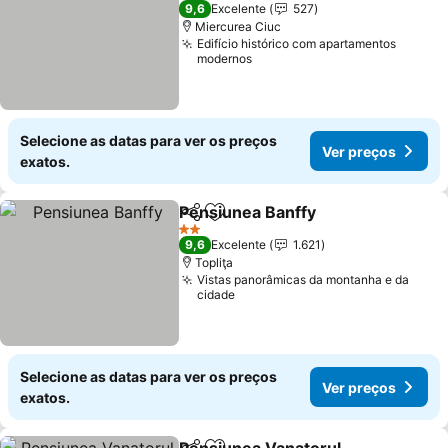
3 Estrelas
9,6
Excelente
527
Miercurea Ciuc
Edifício histórico com apartamentos
modernos
Selecione as datas para ver os preços
Ver preços
exatos.
Pensiunea Banffy
Partilhar
Adicionar aos favoritos
2 Estrelas
9,6
Excelente
1.621
Topliţa
Vistas panorâmicas da montanha e da
cidade
Selecione as datas para ver os preços
Ver preços
exatos.