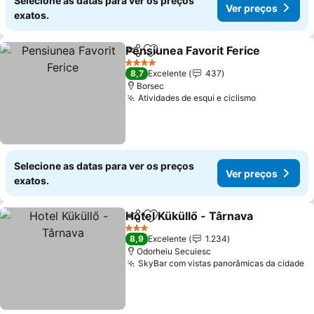
Selecione as datas para ver os preços
Ver preços
exatos.
Pensiunea Favorit Ferice
Partilhar
Adicionar aos favoritos
4 Estrelas
8,7
Excelente
437
Borsec
Atividades de esqui e ciclismo
Selecione as datas para ver os preços
Ver preços
exatos.
Hotel Küküllő - Târnava
Partilhar
Adicionar aos favoritos
3 Estrelas
8,9
Excelente
1.234
Odorheiu Secuiesc
SkyBar com vistas panorâmicas da cidade