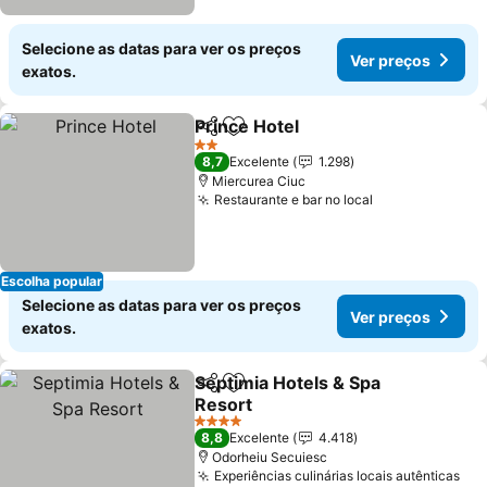
Selecione as datas para ver os preços
Ver preços
exatos.
Prince Hotel
Partilhar
Adicionar aos favoritos
2 Estrelas
8,7
Excelente
1.298
Miercurea Ciuc
Restaurante e bar no local
Escolha popular
Selecione as datas para ver os preços
Ver preços
exatos.
Septimia Hotels & Spa
Partilhar
Adicionar aos favoritos
Resort
4 Estrelas
8,8
Excelente
4.418
Odorheiu Secuiesc
Experiências culinárias locais autênticas