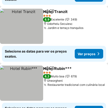
Hotel Tranzit
Partilhar
Adicionar aos favoritos
3 Estrelas
8,9
Excelente
349
Odorheiu Secuiesc
Jardim e terraço tranquilos
Selecione as datas para ver os preços
Ver preços
exatos.
Hotel Rubin***
Partilhar
Adicionar aos favoritos
3 Estrelas
8,2
Muito boa
679
Gheorgheni
Restaurante tradicional com culinária local