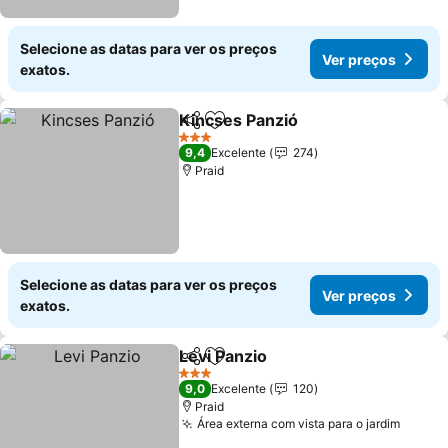
Selecione as datas para ver os preços
Ver preços
exatos.
Kincses Panzió
Partilhar
Adicionar aos favoritos
3 Estrelas
9,4
Excelente
274
Praid
Selecione as datas para ver os preços
Ver preços
exatos.
Levi Panzio
Partilhar
Adicionar aos favoritos
3 Estrelas
9,0
Excelente
120
Praid
Área externa com vista para o jardim