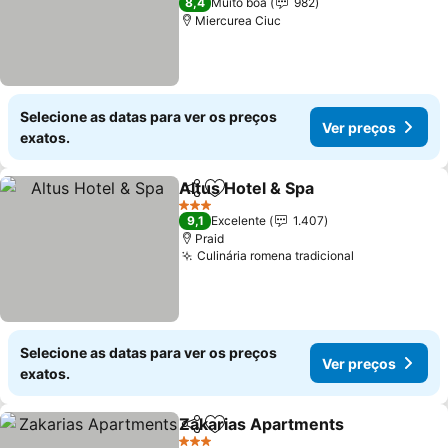
8,4
Muito boa
982
Miercurea Ciuc
Selecione as datas para ver os preços
Ver preços
exatos.
Altus Hotel & Spa
Partilhar
Adicionar aos favoritos
3 Estrelas
9,1
Excelente
1.407
Praid
Culinária romena tradicional
Selecione as datas para ver os preços
Ver preços
exatos.
Zakarias Apartments
Partilhar
Adicionar aos favoritos