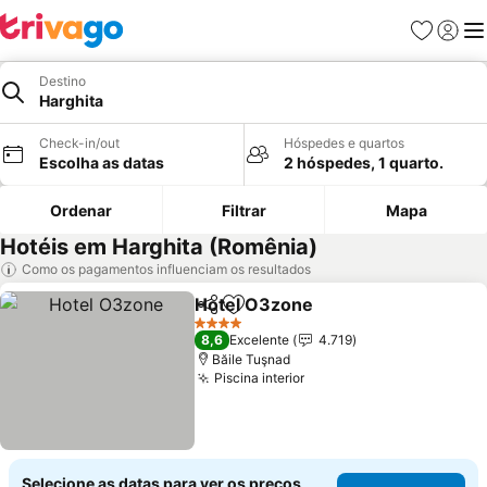
Favoritos
Iniciar
Me
Destino
Harghita
Check-in/out
Hóspedes e quartos
Escolha as datas
2 hóspedes, 1 quarto.
Ordenar
Filtrar
Mapa
Hotéis em Harghita (Romênia)
Como os pagamentos influenciam os resultados
Hotel O3zone
Partilhar
Adicionar aos favoritos
4 Estrelas
8,6
Excelente
4.719
Băile Tuşnad
Piscina interior
Selecione as datas para ver os preços