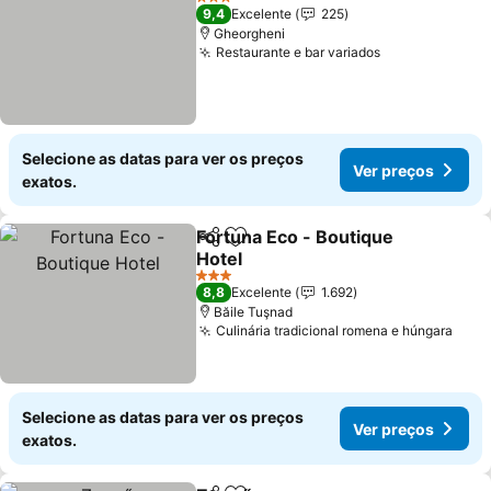
3 Estrelas
9,4
Excelente
225
Gheorgheni
Restaurante e bar variados
Selecione as datas para ver os preços
Ver preços
exatos.
Fortuna Eco - Boutique
Partilhar
Adicionar aos favoritos
Hotel
3 Estrelas
8,8
Excelente
1.692
Băile Tuşnad
Culinária tradicional romena e húngara
Selecione as datas para ver os preços
Ver preços
exatos.