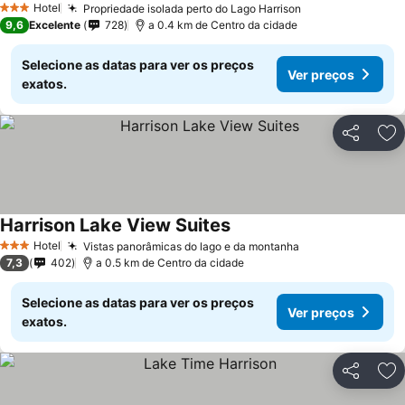
Hotel
Propriedade isolada perto do Lago Harrison
3 Estrelas
9,6
Excelente
728
a 0.4 km de Centro da cidade
Selecione as datas para ver os preços
Ver preços
exatos.
Partilhar
Ad
Harrison Lake View Suites
Hotel
Vistas panorâmicas do lago e da montanha
3 Estrelas
7,3
402
a 0.5 km de Centro da cidade
Selecione as datas para ver os preços
Ver preços
exatos.
Partilhar
Ad