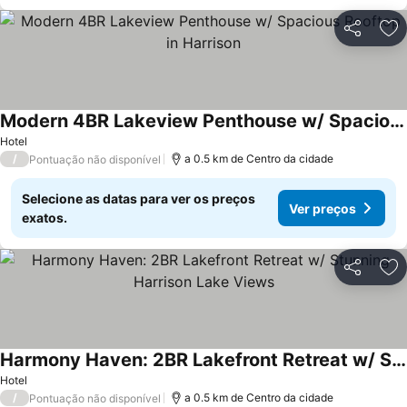
Partilhar
Ad
Modern 4BR Lakeview Penthouse w/ Spacious Rooftop in Harrison
Hotel
/
a 0.5 km de Centro da cidade
Pontuação não disponível
Selecione as datas para ver os preços
Ver preços
exatos.
Partilhar
Ad
Harmony Haven: 2BR Lakefront Retreat w/ Stunning Harrison Lake Views
Hotel
/
a 0.5 km de Centro da cidade
Pontuação não disponível