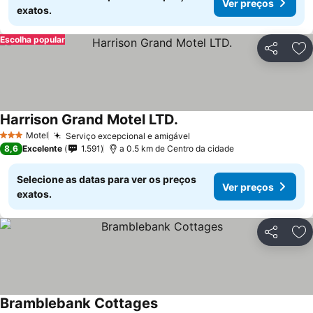
Ver preços
exatos.
Escolha popular
Partilhar
Ad
Harrison Grand Motel LTD.
Motel
Serviço excepcional e amigável
3 Estrelas
8,6
Excelente
1.591
a 0.5 km de Centro da cidade
Selecione as datas para ver os preços
Ver preços
exatos.
Partilhar
Ad
Bramblebank Cottages