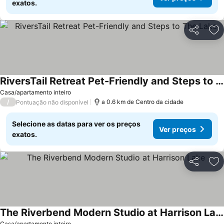
exatos.
Partilhar
Ad
RiversTail Retreat Pet-Friendly and Steps to The Lake
Casa/apartamento inteiro
/
a 0.6 km de Centro da cidade
Pontuação não disponível
Selecione as datas para ver os preços
Ver preços
exatos.
Partilhar
Ad
The Riverbend Modern Studio at Harrison Lake
Casa/apartamento inteiro