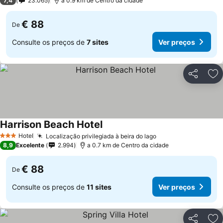
7,4
23.065
a 0.9 km de Centro da cidade
€ 88
De
Consulte os preços de
7 sites
Ver preços
Partilhar
Ad
Harrison Beach Hotel
Hotel
Localização privilegiada à beira do lago
3 Estrelas
8,9
Excelente
2.994
a 0.7 km de Centro da cidade
€ 88
De
Consulte os preços de
11 sites
Ver preços