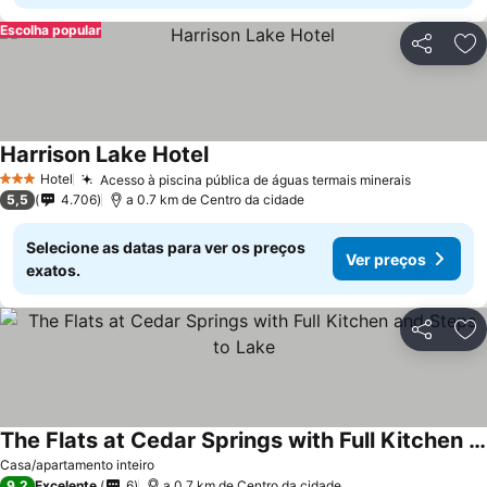
Escolha popular
Partilhar
Ad
Harrison Lake Hotel
Hotel
Acesso à piscina pública de águas termais minerais
3 Estrelas
5,5
4.706
a 0.7 km de Centro da cidade
Selecione as datas para ver os preços
Ver preços
exatos.
Partilhar
Ad
The Flats at Cedar Springs with Full Kitchen and Steps to Lake
Casa/apartamento inteiro
9,2
Excelente
6
a 0.7 km de Centro da cidade