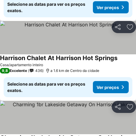
Selecione as datas para ver os preços
Ver preços
exatos.
Partilhar
Ad
Harrison Chalet At Harrison Hot Springs
Casa/apartamento inteiro
9,8
Excelente
436
a 1.6 km de Centro da cidade
Selecione as datas para ver os preços
Ver preços
exatos.
Partilhar
Ad