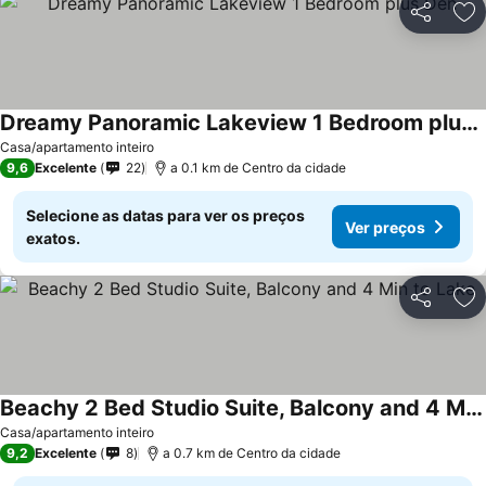
Partilhar
Ad
Dreamy Panoramic Lakeview 1 Bedroom plus Den
Casa/apartamento inteiro
9,6
Excelente
22
a 0.1 km de Centro da cidade
Selecione as datas para ver os preços
Ver preços
exatos.
Partilhar
Ad
Beachy 2 Bed Studio Suite, Balcony and 4 Min to Lake
Casa/apartamento inteiro
9,2
Excelente
8
a 0.7 km de Centro da cidade