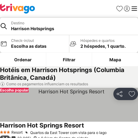
Favoritos
Iniciar
Me
Destino
Harrison Hotsprings
Check-in/out
Hóspedes e quartos
Escolha as datas
2 hóspedes, 1 quarto.
Ordenar
Filtrar
Mapa
Hotéis em Harrison Hotsprings (Columbia
Britânica, Canadá)
Como os pagamentos influenciam os resultados
Escolha popular
Partilhar
Ad
Harrison Hot Springs Resort
Resort
Quartos da East Tower com vista para o lago
3 Estrelas