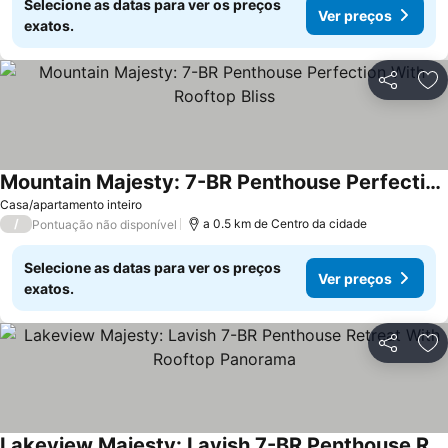
Selecione as datas para ver os preços
Ver preços
exatos.
Partilhar
Ad
Mountain Majesty: 7-BR Penthouse Perfection With Rooftop Bliss
Casa/apartamento inteiro
/
a 0.5 km de Centro da cidade
Pontuação não disponível
Selecione as datas para ver os preços
Ver preços
exatos.
Partilhar
Ad
Lakeview Majesty: Lavish 7-BR Penthouse Retreat With Rooftop Panorama