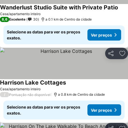
Wanderlust Studio Suite with Private Patio
Casa/apartamento inteiro
8,6
Excelente
30
a 0.1 km de Centro da cidade
Selecione as datas para ver os preços
Ver preços
exatos.
Partilhar
Ad
Harrison Lake Cottages
Casa/apartamento inteiro
/
a 0.8 km de Centro da cidade
Pontuação não disponível
Selecione as datas para ver os preços
Ver preços
exatos.