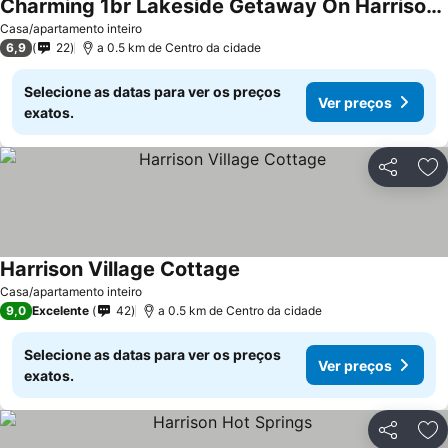
Charming 1br Lakeside Getaway On Harrison Lake
Casa/apartamento inteiro
6,9
22
a 0.5 km de Centro da cidade
Selecione as datas para ver os preços
Ver preços
exatos.
Partilhar
Ad
Harrison Village Cottage
Casa/apartamento inteiro
9,0
Excelente
42
a 0.5 km de Centro da cidade
Selecione as datas para ver os preços
Ver preços
exatos.
Partilhar
Ad