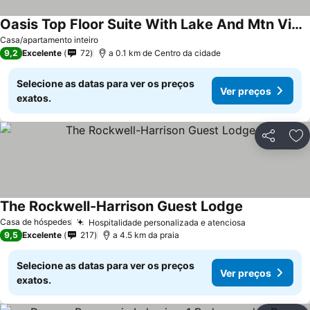
Oasis Top Floor Suite With Lake And Mtn View
Casa/apartamento inteiro
9,2
Excelente
72
a 0.1 km de Centro da cidade
Selecione as datas para ver os preços
Ver preços
exatos.
Partilhar
Ad
The Rockwell-Harrison Guest Lodge
Casa de hóspedes
Hospitalidade personalizada e atenciosa
9,5
Excelente
217
a 4.5 km da praia
Selecione as datas para ver os preços
Ver preços
exatos.