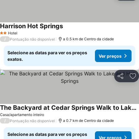
Harrison Hot Springs
Hotel
2 Estrelas
/
a 0.5 km de Centro da cidade
Pontuação não disponível
Selecione as datas para ver os preços
Ver preços
exatos.
Partilhar
Ad
The Backyard at Cedar Springs Walk to Lake and Hot Springs
Casa/apartamento inteiro
/
a 0.7 km de Centro da cidade
Pontuação não disponível
Selecione as datas para ver os preços
Ver preços