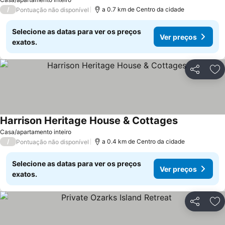
/
a 0.7 km de Centro da cidade
Pontuação não disponível
Selecione as datas para ver os preços
Ver preços
exatos.
Partilhar
Ad
Harrison Heritage House & Cottages
Casa/apartamento inteiro
/
a 0.4 km de Centro da cidade
Pontuação não disponível
Selecione as datas para ver os preços
Ver preços
exatos.
Partilhar
Ad