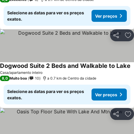
Selecione as datas para ver os preços
Ver preços
exatos.
Partilhar
Ad
Dogwood Suite 2 Beds and Walkable to Lake
Casa/apartamento inteiro
8,0
Muito boa
10
a 0.7 km de Centro da cidade
Selecione as datas para ver os preços
Ver preços
exatos.
Partilhar
Ad