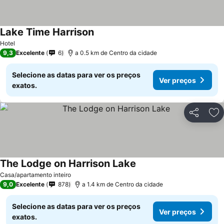
Lake Time Harrison
Hotel
9,3
Excelente
6
a 0.5 km de Centro da cidade
Selecione as datas para ver os preços
Ver preços
exatos.
Partilhar
Ad
The Lodge on Harrison Lake
Casa/apartamento inteiro
9,0
Excelente
878
a 1.4 km de Centro da cidade
Selecione as datas para ver os preços
Ver preços
exatos.