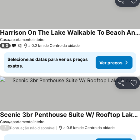
Partilhar
Ad
Harrison On The Lake Walkable To Beach And Village
Casa/apartamento inteiro
5,0
3
a 0.2 km de Centro da cidade
Selecione as datas para ver os preços
Ver preços
exatos.
Partilhar
Ad
Scenic 3br Penthouse Suite W/ Rooftop Lake View
Casa/apartamento inteiro
/
a 0.5 km de Centro da cidade
Pontuação não disponível