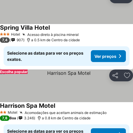
Partilhar
Ad
Spring Villa Hotel
Hotel
Acesso direto à piscina mineral
3 Estrelas
7,4
907
a 0.5 km de Centro da cidade
Selecione as datas para ver os preços
Ver preços
exatos.
Escolha popular
Partilhar
Ad
Harrison Spa Motel
Motel
Acomodações que aceitam animais de estimação
2 Estrelas
7,8
Boa
3.246
a 0.8 km de Centro da cidade
Selecione as datas para ver os preços