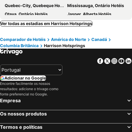
Quebec-City, Quebeque Hotéis
Mississauga, Ontário Hotéis
Otava, Ontário Hotéis
Jasper, Alberta Hotéis
London, Ontário Hotéis
Ver todas as estadias em Harrison Hotsprings
Comparador de Hotéis
América do Norte
Canadá
Columbia Britânica
Harrison Hotsprings
Facebook
Twitter
Insta
Yo
Adicionar no Google
Encontre facilmente os nossos
resultados: adicione o trivago como
fonte preferencial no Google.
Empresa
Os nossos produtos
Termos e políticas