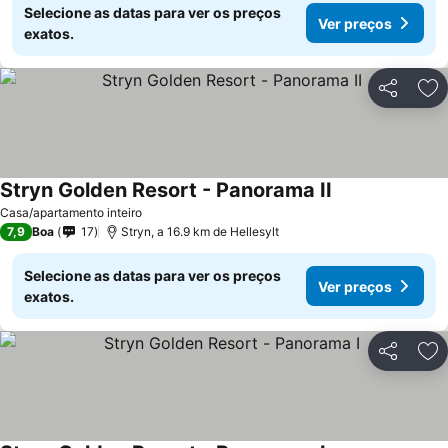
Selecione as datas para ver os preços
Ver preços
exatos.
Partilhar
Ad
Stryn Golden Resort - Panorama II
Casa/apartamento inteiro
7,9
Boa
17
Stryn, a 16.9 km de Hellesylt
Selecione as datas para ver os preços
Ver preços
exatos.
Partilhar
Ad