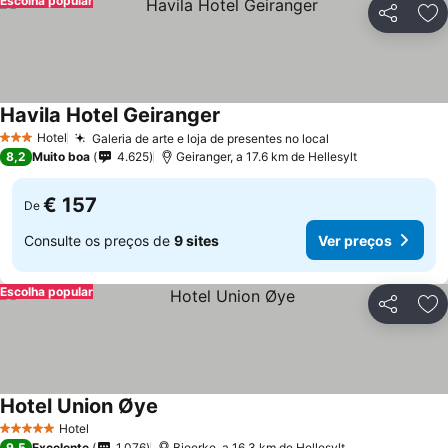
Escolha popular
Partilhar
Ad
Havila Hotel Geiranger
Hotel
Galeria de arte e loja de presentes no local
3 Estrelas
8,2
Muito boa
4.625
Geiranger, a 17.6 km de Hellesylt
€ 157
De
Consulte os preços de
9 sites
Ver preços
Escolha popular
Partilhar
Ad
Hotel Union Øye
Hotel
5 Estrelas
9,5
Excelente
1.076
Bjoerke, a 16.3 km de Hellesylt