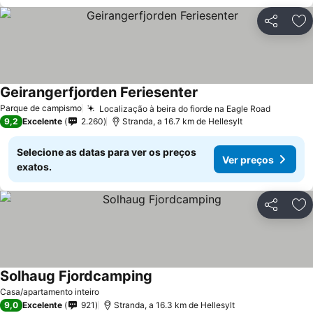
Partilhar
Ad
Geirangerfjorden Feriesenter
Parque de campismo
Localização à beira do fiorde na Eagle Road
9,2
Excelente
2.260
Stranda, a 16.7 km de Hellesylt
Selecione as datas para ver os preços
Ver preços
exatos.
Partilhar
Ad
Solhaug Fjordcamping
Casa/apartamento inteiro
9,0
Excelente
921
Stranda, a 16.3 km de Hellesylt