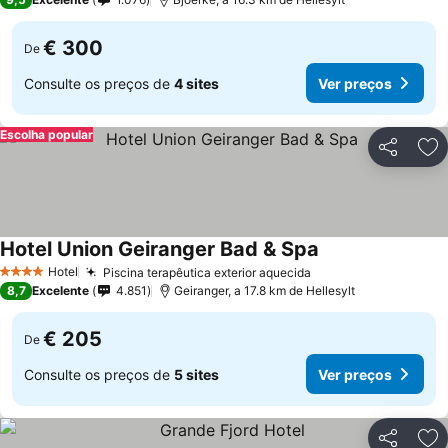
€ 300
De
Consulte os preços de
4 sites
Ver preços
Escolha popular
Partilhar
Ad
Hotel Union Geiranger Bad & Spa
Hotel
Piscina terapêutica exterior aquecida
4 Estrelas
8,7
Excelente
4.851
Geiranger, a 17.8 km de Hellesylt
€ 205
De
Consulte os preços de
5 sites
Ver preços
Partilhar