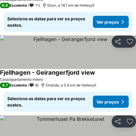
9,8
Excelente
11
Stryn, a 18.1 km de Hellesylt
Selecione as datas para ver os preços
Ver preços
exatos.
Partilhar
Ad
Fjellhagen - Geirangerfjord view
Casa/apartamento inteiro
9,7
Excelente
8
Stranda, a 0.6 km de Hellesylt
Selecione as datas para ver os preços
Ver preços
exatos.
Partilhar
Ad