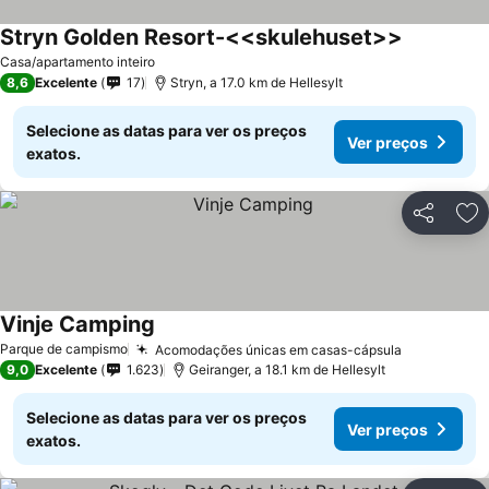
Stryn Golden Resort-<<skulehuset>>
Casa/apartamento inteiro
8,6
Excelente
17
Stryn, a 17.0 km de Hellesylt
Selecione as datas para ver os preços
Ver preços
exatos.
Partilhar
Ad
Vinje Camping
Parque de campismo
Acomodações únicas em casas-cápsula
9,0
Excelente
1.623
Geiranger, a 18.1 km de Hellesylt
Selecione as datas para ver os preços
Ver preços
exatos.