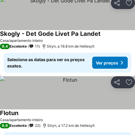
Partilhar
Ad
Skogly - Det Gode Livet Pa Landet
Casa/apartamento inteiro
9,4
Excelente
11
Stryn, a 16.8 km de Hellesylt
Selecione as datas para ver os preços
Ver preços
exatos.
Partilhar
Ad
Flotun
Casa/apartamento inteiro
9,9
Excelente
22
Stryn, a 17.2 km de Hellesylt