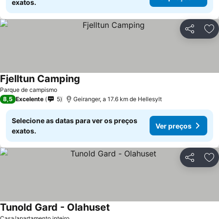
exatos.
Partilhar
Ad
Fjelltun Camping
Parque de campismo
8,5
Excelente
5
Geiranger, a 17.6 km de Hellesylt
Selecione as datas para ver os preços
Ver preços
exatos.
Partilhar
Ad
Tunold Gard - Olahuset
Casa/apartamento inteiro