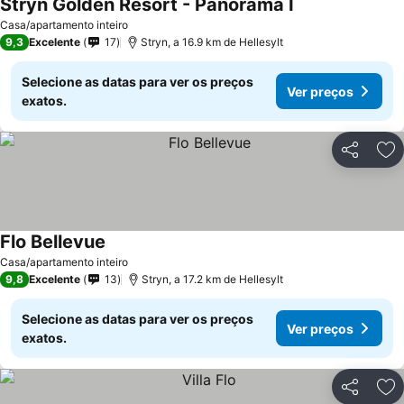
Stryn Golden Resort - Panorama I
Casa/apartamento inteiro
9,3
Excelente
17
Stryn, a 16.9 km de Hellesylt
Selecione as datas para ver os preços
Ver preços
exatos.
Partilhar
Ad
Flo Bellevue
Casa/apartamento inteiro
9,8
Excelente
13
Stryn, a 17.2 km de Hellesylt
Selecione as datas para ver os preços
Ver preços
exatos.
Partilhar
Ad