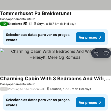
Tommerhuset Pa Brekketunet
Casa/apartamento inteiro
10
Excelente
6
Stryn, a 18.7 km de Hellesylt
Selecione as datas para ver os preços
Ver preços
exatos.
Partilhar
Ad
Charming Cabin With 3 Bedrooms And Wifi, Ac In Hellesylt, Møre Og Romsdal
Casa/apartamento inteiro
/
Stranda, a 7.8 km de Hellesylt
Pontuação não disponível
Selecione as datas para ver os preços
Ver preços
exatos.