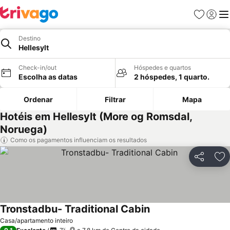
Favoritos
Iniciar
Me
Destino
Hellesylt
Check-in/out
Hóspedes e quartos
Escolha as datas
2 hóspedes, 1 quarto.
Ordenar
Filtrar
Mapa
Hotéis em Hellesylt (More og Romsdal,
Noruega)
Como os pagamentos influenciam os resultados
Partilhar
Ad
Tronstadbu- Traditional Cabin
Casa/apartamento inteiro