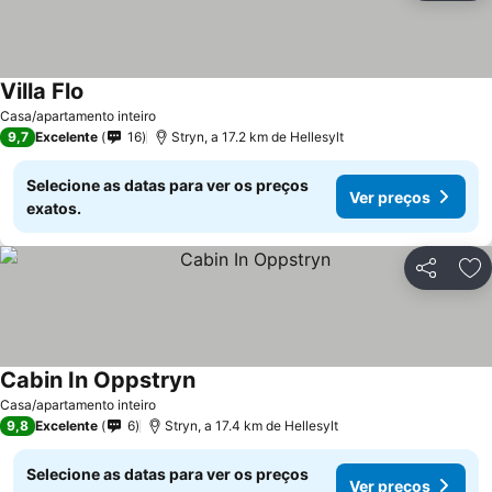
Villa Flo
Casa/apartamento inteiro
9,7
Excelente
16
Stryn, a 17.2 km de Hellesylt
Selecione as datas para ver os preços
Ver preços
exatos.
Partilhar
Ad
Cabin In Oppstryn
Casa/apartamento inteiro
9,8
Excelente
6
Stryn, a 17.4 km de Hellesylt
Selecione as datas para ver os preços
Ver preços