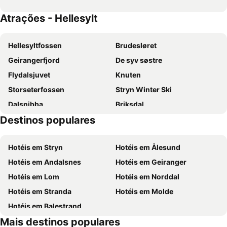
Atrações - Hellesylt
Hellesyltfossen
Brudesløret
Geirangerfjord
De syv søstre
Flydalsjuvet
Knuten
Storseterfossen
Stryn Winter Ski
Dalsnibba
Briksdal
Destinos populares
Gudbrandsjuvet
Strandafjellet
Briksdalsbre
Hornindalsvatnet
Hotéis em Stryn
Hotéis em Ålesund
Hotéis em Andalsnes
Hotéis em Geiranger
Hotéis em Lom
Hotéis em Norddal
Hotéis em Stranda
Hotéis em Molde
Hotéis em Balestrand
Mais destinos populares