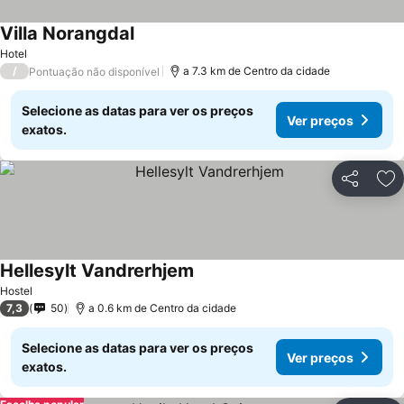
Villa Norangdal
Hotel
/
a 7.3 km de Centro da cidade
Pontuação não disponível
Selecione as datas para ver os preços
Ver preços
exatos.
Partilhar
Ad
Hellesylt Vandrerhjem
Hostel
7,3
50
a 0.6 km de Centro da cidade
Selecione as datas para ver os preços
Ver preços
exatos.