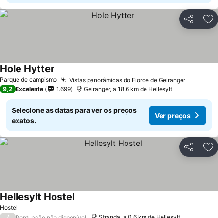
Partilhar
Ad
Hole Hytter
Parque de campismo
Vistas panorâmicas do Fiorde de Geiranger
9,2
Excelente
1.699
Geiranger, a 18.6 km de Hellesylt
Selecione as datas para ver os preços
Ver preços
exatos.
Partilhar
Ad
Hellesylt Hostel
Hostel
/
Stranda, a 0.6 km de Hellesylt
Pontuação não disponível