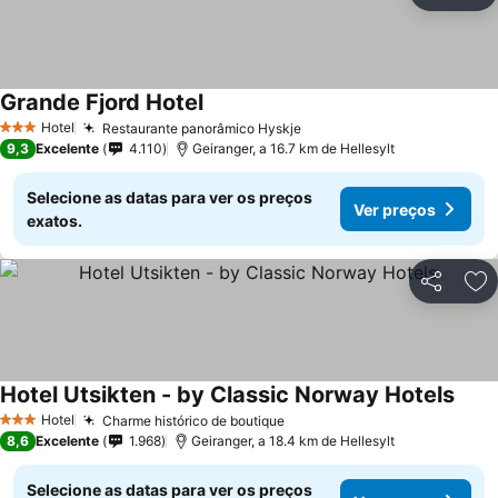
Ad
Grande Fjord Hotel
Hotel
Restaurante panorâmico Hyskje
3 Estrelas
9,3
Excelente
4.110
Geiranger, a 16.7 km de Hellesylt
Selecione as datas para ver os preços
Ver preços
exatos.
Partilhar
Ad
Hotel Utsikten - by Classic Norway Hotels
Hotel
Charme histórico de boutique
3 Estrelas
8,6
Excelente
1.968
Geiranger, a 18.4 km de Hellesylt
Selecione as datas para ver os preços