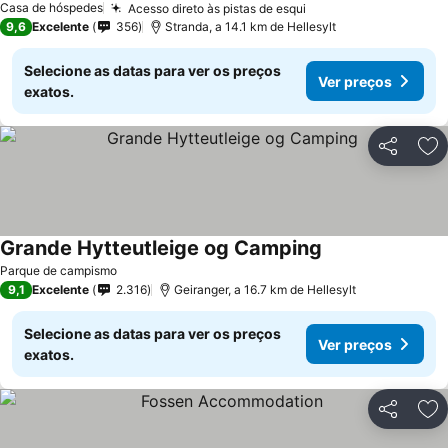
Casa de hóspedes
Acesso direto às pistas de esqui
9,6
Excelente
356
Stranda, a 14.1 km de Hellesylt
Selecione as datas para ver os preços
Ver preços
exatos.
Partilhar
Ad
Grande Hytteutleige og Camping
Parque de campismo
9,1
Excelente
2.316
Geiranger, a 16.7 km de Hellesylt
Selecione as datas para ver os preços
Ver preços
exatos.
Partilhar
Ad