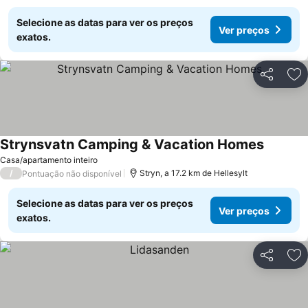
Selecione as datas para ver os preços
Ver preços
exatos.
Partilhar
Ad
Strynsvatn Camping & Vacation Homes
Casa/apartamento inteiro
/
Stryn, a 17.2 km de Hellesylt
Pontuação não disponível
Selecione as datas para ver os preços
Ver preços
exatos.
Partilhar
Ad