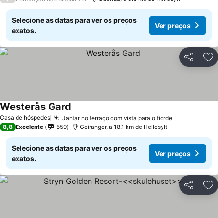
Selecione as datas para ver os preços
Ver preços
exatos.
Partilhar
Ad
Westerås Gard
Casa de hóspedes
Jantar no terraço com vista para o fiorde
8,8
Excelente
559
Geiranger, a 18.1 km de Hellesylt
Selecione as datas para ver os preços
Ver preços
exatos.
Partilhar
Ad