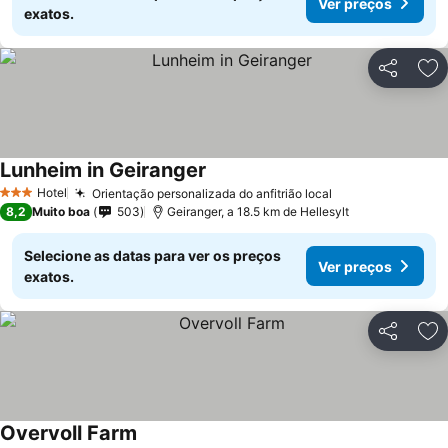
Ver preços
exatos.
Partilhar
Ad
Lunheim in Geiranger
Hotel
Orientação personalizada do anfitrião local
3 Estrelas
8,2
Muito boa
503
Geiranger, a 18.5 km de Hellesylt
Selecione as datas para ver os preços
Ver preços
exatos.
Partilhar
Ad
Overvoll Farm