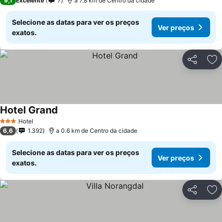
9,1
Excelente
7
a 7.8 km de Centro da cidade
Selecione as datas para ver os preços
Ver preços
exatos.
Partilhar
Ad
Hotel Grand
Hotel
3 Estrelas
6,6
1.392
a 0.6 km de Centro da cidade
Selecione as datas para ver os preços
Ver preços
exatos.
Partilhar
Ad