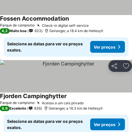
Fossen Accommodation
Parque de campismo
Check-in digital self-service
8,2
Muito boa
933
Geiranger, a 18.4 km de Hellesylt
Selecione as datas para ver os preços
Ver preços
exatos.
Partilhar
Ad
Fjorden Campinghytter
Parque de campismo
Acesso a um cais privado
8,9
Excelente
836
Geiranger, a 16.3 km de Hellesylt
Selecione as datas para ver os preços
Ver preços
exatos.