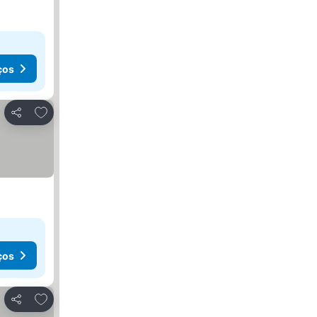
ços
Adicionar aos favoritos
Partilhar
ços
Adicionar aos favoritos
Partilhar