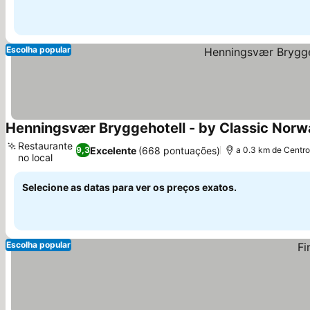
Escolha popular
Henningsvær Bryggehotell - by Classic Norw
Restaurante
Excelente
(668 pontuações)
9,3
a 0.3 km de Centro
no local
Selecione as datas para ver os preços exatos.
Escolha popular