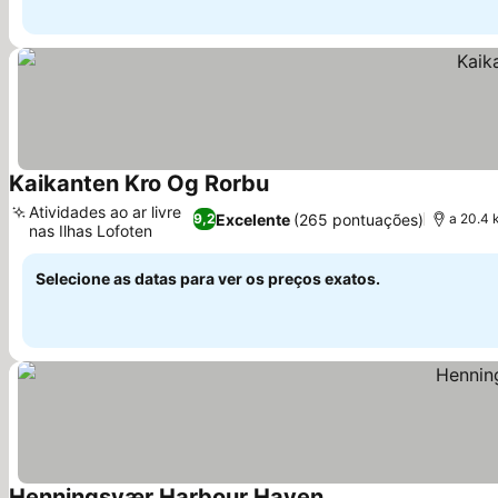
Kaikanten Kro Og Rorbu
Atividades ao ar livre
Excelente
(265 pontuações)
9,2
a 20.4 
nas Ilhas Lofoten
Selecione as datas para ver os preços exatos.
Henningsvær Harbour Haven