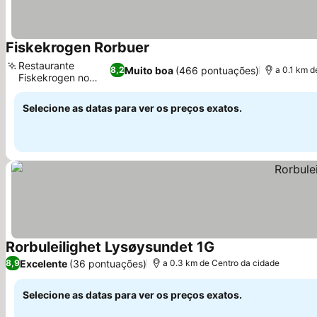
Fiskekrogen Rorbuer
Restaurante
Muito boa
(466 pontuações)
8,2
a 0.1 km d
Fiskekrogen no
local
Selecione as datas para ver os preços exatos.
Rorbuleilighet Lysøysundet 1G
Excelente
(36 pontuações)
8,9
a 0.3 km de Centro da cidade
Selecione as datas para ver os preços exatos.