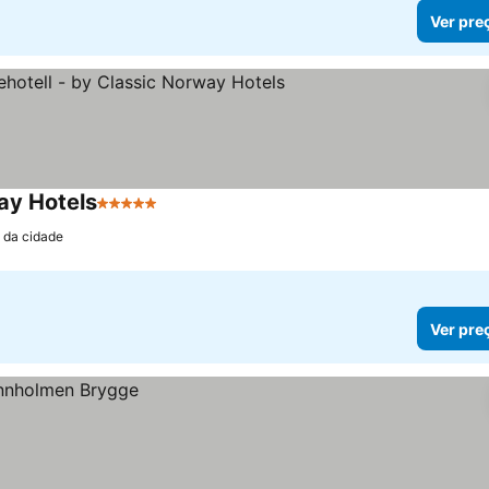
Ver pre
ay Hotels
5 Estrelas
 da cidade
Ver pre