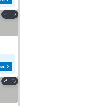
Adicionar aos favoritos
Partilhar
ços
Adicionar aos favoritos
Partilhar