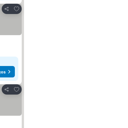
Adicionar aos favoritos
Partilhar
ços
Adicionar aos favoritos
Partilhar