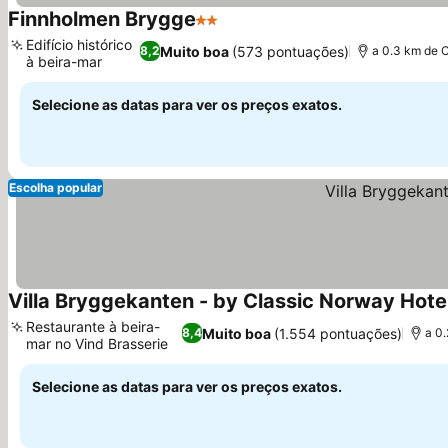
Finnholmen Brygge
2 Estrelas
Edifício histórico
Muito boa
(573 pontuações)
8,2
a 0.3 km de 
à beira-mar
Selecione as datas para ver os preços exatos.
Escolha popular
Villa Bryggekanten - by Classic Norway Hote
Restaurante à beira-
Muito boa
(1.554 pontuações)
8,4
a 0
mar no Vind Brasserie
Selecione as datas para ver os preços exatos.