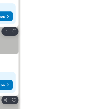
ços
Adicionar aos favoritos
Partilhar
ços
Adicionar aos favoritos
Partilhar