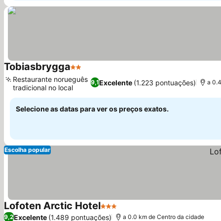
Tobiasbrygga
2 Estrelas
Restaurante norueguês
Excelente
(1.223 pontuações)
9,1
a 0.
tradicional no local
Selecione as datas para ver os preços exatos.
Escolha popular
Lofoten Arctic Hotel
3 Estrelas
Excelente
(1.489 pontuações)
9,2
a 0.0 km de Centro da cidade