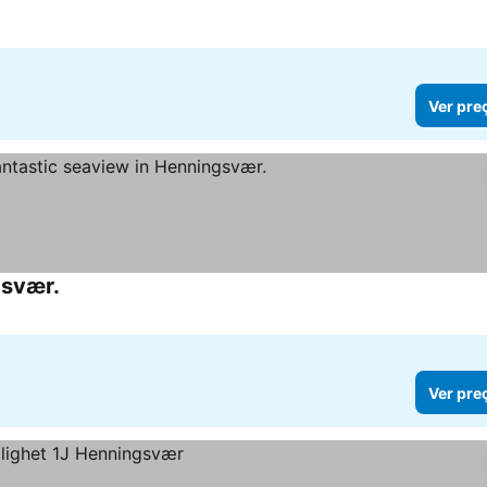
Ver pre
gsvær.
Ver pre