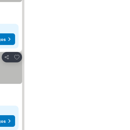
ços
Adicionar aos favoritos
Partilhar
ços