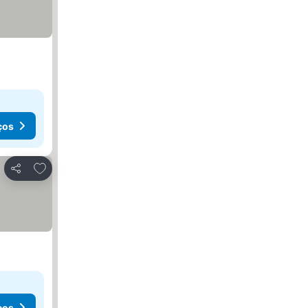
ços
Adicionar aos favoritos
Partilhar
ços