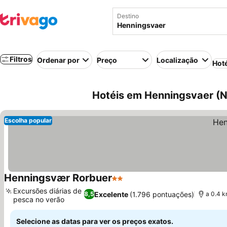
Destino
Filtros
Ordenar por
Preço
Localização
Hot
Hotéis em Henningsvaer (N
Escolha popular
Henningsvær Rorbuer
2 Estrelas
Excursões diárias de
Excelente
(1.796 pontuações)
8,5
a 0.4 k
pesca no verão
Selecione as datas para ver os preços exatos.