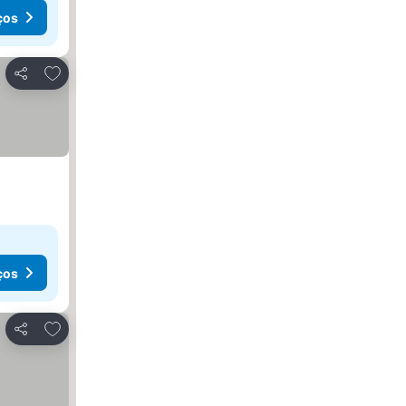
ços
Adicionar aos favoritos
Partilhar
ços
Adicionar aos favoritos
Partilhar