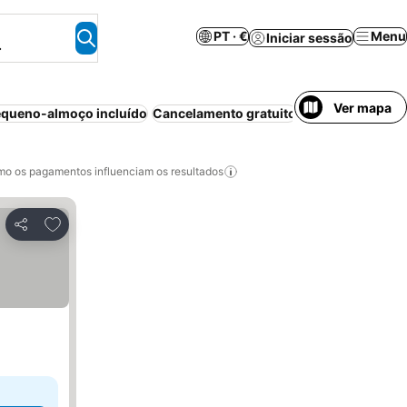
PT · €
Menu
Iniciar sessão
.
Ver mapa
queno-almoço incluído
Cancelamento gratuito
Bed & Breakfast
o os pagamentos influenciam os resultados
Adicionar aos favoritos
Partilhar