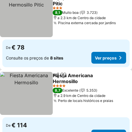
Partilhar
Adicionar aos favoritos
Pitic
Ver preços
3 Estrelas
8,1
Muito boa
3.723
a 2.3 km de Centro da cidade
Piscina externa cercada por jardins
Ver pr
€ 78
De
Consulte os preços de
8 sites
Ver preços
Fiesta Americana
Partilhar
Adicionar aos favoritos
Hermosillo
Ver preços
4 Estrelas
8,7
Excelente
5.353
a 2.9 km de Centro da cidade
Perto de locais históricos e praias
Ver pre
€ 114
De