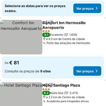
Selecione as datas para ver os preços
Ver preços
exatos.
Comfort Inn Hermosillo
Partilhar
Adicionar aos favoritos
Aeropuerto
Ver preços
3 Estrelas
9,1
Excelente
1.626
a 6.3 km de Centro da cidade
Perto das atrações de Hermosillo
Ver preç
€ 81
De
Consulte os preços de
9 sites
Ver preços
Hotel Santiago Plaza
Partilhar
Adicionar aos favoritos
Ver p
3 Estrelas
8,2
Muito boa
3.415
a 2.2 km de Centro da cidade
Academia para hóspedes ativos
Ver preço