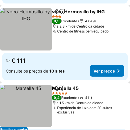
voco Hermosillo by IHG
Partilhar
Adicionar aos favoritos
Ve
3 Estrelas
8,5
Excelente
4.649
a 2.3 km de Centro da cidade
Centro de fitness bem equipado
Ver preço
€ 111
De
Consulte os preços de
10 sites
Ver preços
Marsella 45
Partilhar
Adicionar aos favoritos
Ver preços
5 Estrelas
9,4
Excelente
411
a 1.5 km de Centro da cidade
Experiência de luxo com 20 suítes
exclusivas
Escolha popular