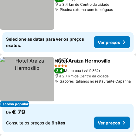
a 3.4 km de Centro da cidade
Piscina externa com toboáguas
Ver preço
Selecione as datas para ver os preços
Ver preços
exatos.
Hotel Araiza Hermosillo
Partilhar
Adicionar aos favoritos
Ve
4 Estrelas
8,4
Muito boa
9.862
a 2.7 km de Centro da cidade
Sabores italianos no restaurante Capanna
Ve
Escolha popular
€ 79
De
Consulte os preços de
9 sites
Ver preços