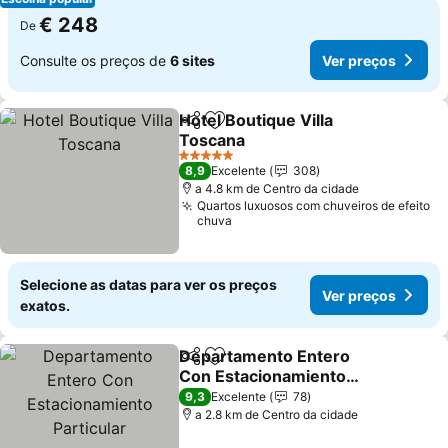
€ 248
De
Consulte os preços de
6 sites
Ver preços
Hotel Boutique Villa
Partilhar
Adicionar aos favoritos
Toscana
Ver preços
5 Estrelas
8,9
Excelente
308
a 4.8 km de Centro da cidade
Quartos luxuosos com chuveiros de efeito
chuva
Selecione as datas para ver os preços
Ver preços
exatos.
Departamento Entero
Partilhar
Adicionar aos favoritos
Con Estacionamiento
Particular
Ver preços
9,3
Excelente
78
a 2.8 km de Centro da cidade