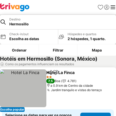
Favoritos
Iniciar
Me
Destino
Hermosillo
Check-in/out
Hóspedes e quartos
Escolha as datas
2 hóspedes, 1 quarto.
Ordenar
Filtrar
Mapa
Hotéis em Hermosillo (Sonora, México)
Como os pagamentos influenciam os resultados
Hotel La Finca
Partilhar
Adicionar aos favoritos
Ver preços
2 Estrelas
7,5
Boa
4.781
a 0.9 km de Centro da cidade
Jardim tranquilo e vistas do terraço
Ver pr
Escolha popular
Selecione as datas para ver os preços