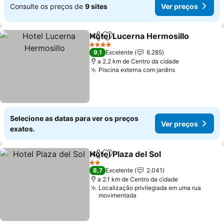
Consulte os preços de
9 sites
Ver preços
Hotel Lucerna Hermosillo
Partilhar
Adicionar aos favoritos
4 Estrelas
9,1
Excelente
6.285
a 2.2 km de Centro da cidade
Piscina externa com jardins
Ver preços
Selecione as datas para ver os preços
Ver preços
exatos.
Hotel Plaza del Sol
Partilhar
Adicionar aos favoritos
Ver pre
2 Estrelas
8,7
Excelente
2.041
a 2.1 km de Centro da cidade
Localização privilegiada em uma rua
movimentada