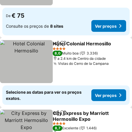
€ 75
De
Consulte os preços de
8 sites
Ver preços
Hotel Colonial Hermosillo
Partilhar
Adicionar aos favoritos
4 Estrelas
8,0
Muito boa
3.336
a 2.4 km de Centro da cidade
Vistas do Cerro de la Campana
Ver preço
Selecione as datas para ver os preços
Ver preços
exatos.
City Express by Marriott
Partilhar
Adicionar aos favoritos
Hermosillo Expo
Ver preços
4 Estrelas
8,7
Excelente
1.446