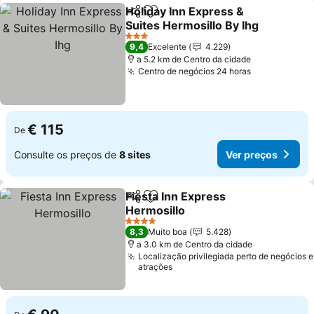
Holiday Inn Express &
Partilhar
Adicionar aos favoritos
Suites Hermosillo By Ihg
Ver preços
3 Estrelas
9,4
Excelente
4.229
a 5.2 km de Centro da cidade
Centro de negócios 24 horas
Ver preços
€ 115
De
Consulte os preços de
8 sites
Ver preços
Fiesta Inn Express
Partilhar
Adicionar aos favoritos
Hermosillo
Ver preços
4 Estrelas
8,3
Muito boa
5.428
a 3.0 km de Centro da cidade
Localização privilegiada perto de negócios e
atrações