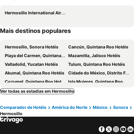
Hermosillo International Airport
Mais destinos populares
Hermosillo, Sonora Hotéis
Cancún, Quintana Roo Hotéis
Playa del Carmen, Quintana Roo Hotéis
Mazamitla, Jalisco Hotéis
Valladolid, Yucatan Hotéis
Tulum, Quintana Roo Hotéis
Akumal, Quintana Roo Hotéis
Cidade do México, Distrito Federal Hotéis
Cozumel, Quintana Roo Hotéis
Isla Mujeres, Quintana Roo Hotéis
Ver todas as estadias em Hermosillo
Comparador de Hotéis
América do Norte
México
Sonora
Hermosillo
Facebook
Twitter
Insta
Yo