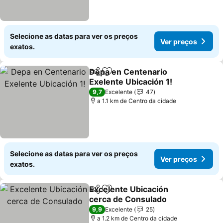
Selecione as datas para ver os preços
Ver preços
exatos.
Depa en Centenario
Partilhar
Adicionar aos favoritos
Exelente Ubicación 1!
Ver preços
9,7
Excelente
47
a 1.1 km de Centro da cidade
Selecione as datas para ver os preços
Ver preços
exatos.
Excelente Ubicación
Partilhar
Adicionar aos favoritos
cerca de Consulado
Ver preços
9,9
Excelente
25
a 1.2 km de Centro da cidade