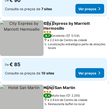
€ 90
De
Consulte os preços de
7 sites
Ver preços
City Express by Marriott
Partilhar
Adicionar aos favoritos
Hermosillo
Ver preços
3 Estrelas
8,7
Excelente
5.124
a 2.2 km de Centro da cidade
Localização estratégica perto de atrações
locais
€ 85
De
Consulte os preços de
10 sites
Ver preços
Hotel San Martin
Partilhar
Adicionar aos favoritos
Ver preço
3 Estrelas
8,4
Muito boa
2.255
a 3.9 km de Centro da cidade
Restaurante buffet no local
Ver preços