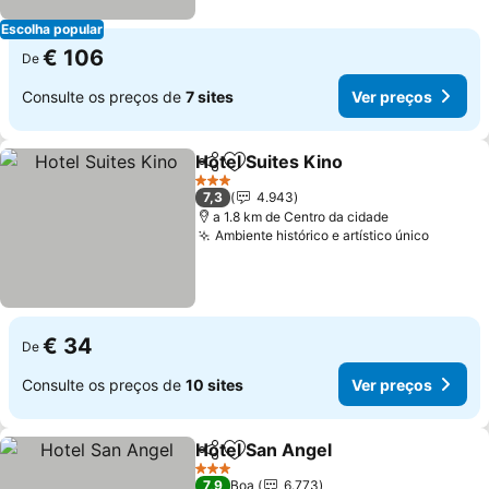
Escolha popular
€ 106
De
Consulte os preços de
7 sites
Ver preços
Hotel Suites Kino
Partilhar
Adicionar aos favoritos
Ver preç
3 Estrelas
7,3
4.943
a 1.8 km de Centro da cidade
Ambiente histórico e artístico único
Ver pr
€ 34
De
Consulte os preços de
10 sites
Ver preços
Hotel San Angel
Partilhar
Adicionar aos favoritos
Ver preço
3 Estrelas
7,9
Boa
6.773