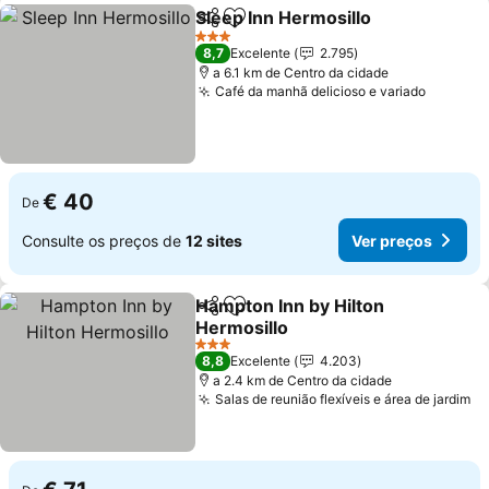
Sleep Inn Hermosillo
Partilhar
Adicionar aos favoritos
Ver p
3 Estrelas
8,7
Excelente
2.795
a 6.1 km de Centro da cidade
Café da manhã delicioso e variado
Ver pre
€ 40
De
Consulte os preços de
12 sites
Ver preços
Hampton Inn by Hilton
Partilhar
Adicionar aos favoritos
Hermosillo
Ver preços
3 Estrelas
8,8
Excelente
4.203
a 2.4 km de Centro da cidade
Salas de reunião flexíveis e área de jardim
Ve