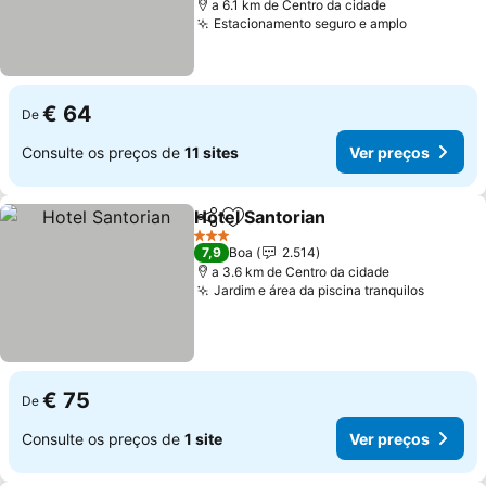
a 6.1 km de Centro da cidade
Estacionamento seguro e amplo
Ver preço
€ 64
De
Consulte os preços de
11 sites
Ver preços
Hotel Santorian
Partilhar
Adicionar aos favoritos
Ver preços
3 Estrelas
7,9
Boa
2.514
a 3.6 km de Centro da cidade
Jardim e área da piscina tranquilos
Ver pre
€ 75
De
Consulte os preços de
1 site
Ver preços