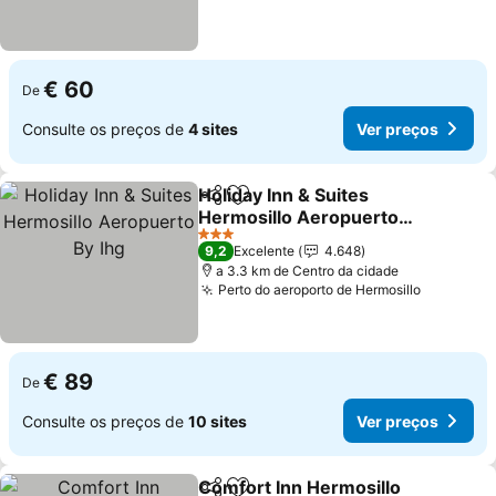
€ 60
De
Consulte os preços de
4 sites
Ver preços
Holiday Inn & Suites
Partilhar
Adicionar aos favoritos
Hermosillo Aeropuerto
By Ihg
Ver preços
3 Estrelas
9,2
Excelente
4.648
a 3.3 km de Centro da cidade
Perto do aeroporto de Hermosillo
Ver preç
€ 89
De
Consulte os preços de
10 sites
Ver preços
Comfort Inn Hermosillo