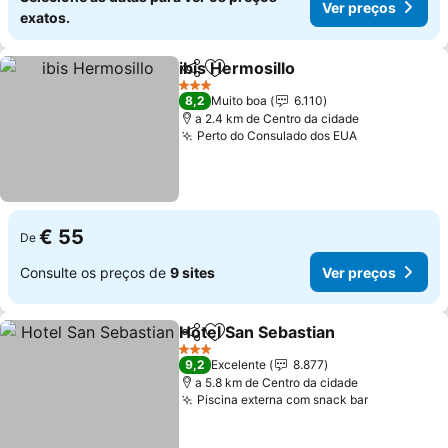
Ver preços
exatos.
ibis Hermosillo
Partilhar
Adicionar aos favoritos
Ver preços
3 Estrelas
8,2
Muito boa
6.110
a 2.4 km de Centro da cidade
Perto do Consulado dos EUA
Ver preços
€ 55
De
Consulte os preços de
9 sites
Ver preços
Hotel San Sebastian
Partilhar
Adicionar aos favoritos
Ver pr
3 Estrelas
9,2
Excelente
8.877
a 5.8 km de Centro da cidade
Piscina externa com snack bar
Ver preço