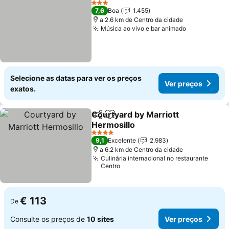
3 Estrelas
7,6
Boa
1.455
a 2.6 km de Centro da cidade
Música ao vivo e bar animado
Ver preços
Selecione as datas para ver os preços
Ver preços
exatos.
Courtyard by Marriott
Partilhar
Adicionar aos favoritos
Hermosillo
Ver preços
4 Estrelas
9,1
Excelente
2.983
a 6.2 km de Centro da cidade
Culinária internacional no restaurante
Centro
€ 113
De
Consulte os preços de
10 sites
Ver preços