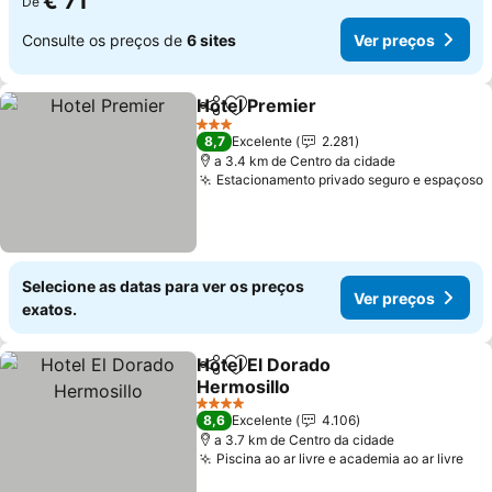
€ 71
De
Consulte os preços de
6 sites
Ver preços
Hotel Premier
Partilhar
Adicionar aos favoritos
Ver preços
3 Estrelas
8,7
Excelente
2.281
a 3.4 km de Centro da cidade
Estacionamento privado seguro e espaçoso
V
Selecione as datas para ver os preços
Ver preços
exatos.
Hotel El Dorado
Partilhar
Adicionar aos favoritos
Hermosillo
Ver preços
4 Estrelas
8,6
Excelente
4.106
a 3.7 km de Centro da cidade
Piscina ao ar livre e academia ao ar livre
Ver