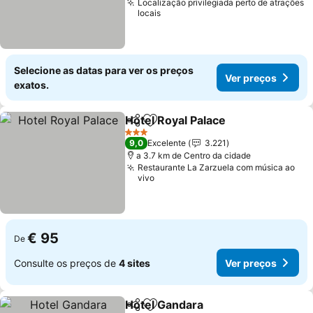
Localização privilegiada perto de atrações
locais
Selecione as datas para ver os preços
Ver preços
exatos.
Hotel Royal Palace
Partilhar
Adicionar aos favoritos
Ver pre
3 Estrelas
9,0
Excelente
3.221
a 3.7 km de Centro da cidade
Restaurante La Zarzuela com música ao
vivo
€ 95
De
Consulte os preços de
4 sites
Ver preços
Hotel Gandara
Partilhar
Adicionar aos favoritos
Ver preços