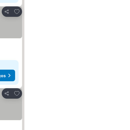
Adicionar aos favoritos
Partilhar
ços
Adicionar aos favoritos
Partilhar