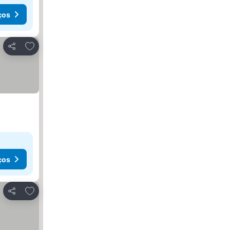
ços
Adicionar aos favoritos
Partilhar
ços
Adicionar aos favoritos
Partilhar