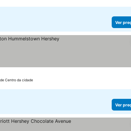
Ver pre
las
 de Centro da cidade
Ver pre