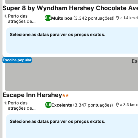
Super 8 by Wyndham Hershey Chocolate Av
Perto das
Muito boa
(3.342 pontuações)
8,4
a 1.4 km 
atrações de
Hershey
Selecione as datas para ver os preços exatos.
Escolha popular
Escape Inn Hershey
2 Estrelas
Perto das
Excelente
(3.347 pontuações)
8,5
a 3.3 km 
atrações de
Hershey
Selecione as datas para ver os preços exatos.