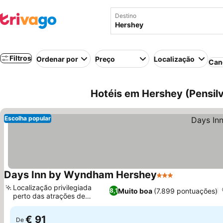
Destino
Filtros
Ordenar por
Preço
Localização
Can
Hotéis em Hershey (Pensil
Escolha popular
Days Inn by Wyndham Hershey
3 Estrelas
Localização privilegiada
Muito boa
(7.899 pontuações)
8,1
perto das atrações de
Hershey
€ 91
De