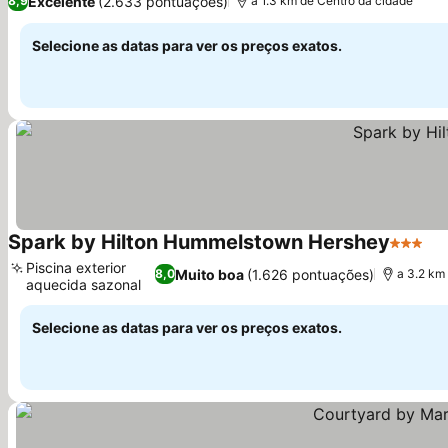
Excelente
(2.633 pontuações)
8,9
a 1.3 km de Centro da cidade
Selecione as datas para ver os preços exatos.
Spark by Hilton Hummelstown Hershey
3 Estre
Piscina exterior
Muito boa
(1.626 pontuações)
8,0
a 3.2 km
aquecida sazonal
Selecione as datas para ver os preços exatos.