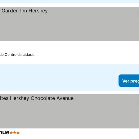
de Centro da cidade
Ver pre
enue
3 Estrelas