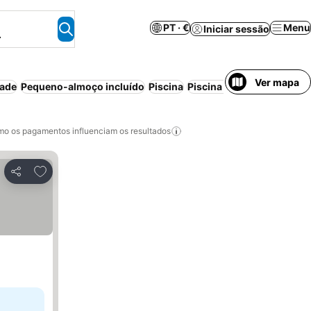
PT · €
Menu
Iniciar sessão
.
Ver mapa
dade
Pequeno-almoço incluído
Piscina
Piscina interior
Estacion
o os pagamentos influenciam os resultados
Adicionar aos favoritos
Partilhar