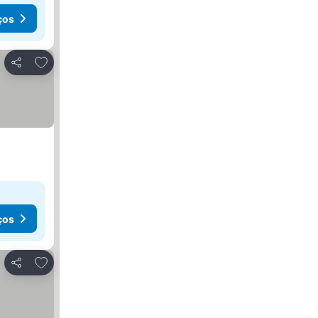
ços
Adicionar aos favoritos
Partilhar
ços
Adicionar aos favoritos
Partilhar