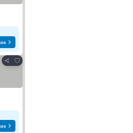
ços
Adicionar aos favoritos
Partilhar
ços