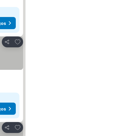
ços
Adicionar aos favoritos
Partilhar
ços
Adicionar aos favoritos
Partilhar