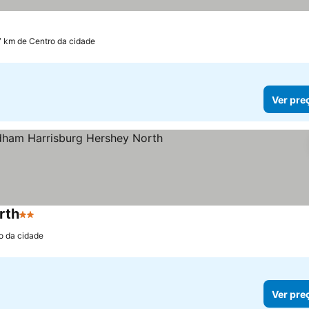
7 km de Centro da cidade
Ver pre
rth
2 Estrelas
o da cidade
Ver pre