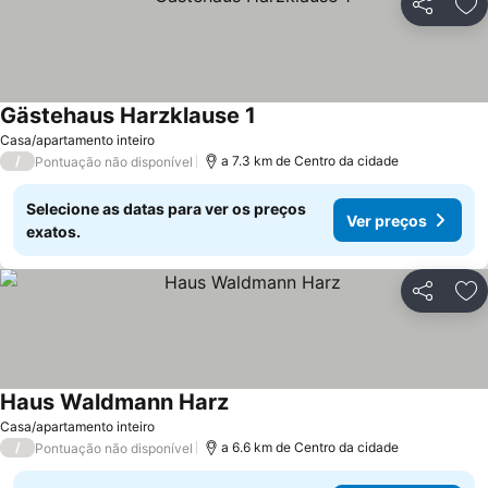
Partilhar
Ad
Gästehaus Harzklause 1
Casa/apartamento inteiro
/
a 7.3 km de Centro da cidade
Pontuação não disponível
Selecione as datas para ver os preços
Ver preços
exatos.
Partilhar
Ad
Haus Waldmann Harz
Casa/apartamento inteiro
/
a 6.6 km de Centro da cidade
Pontuação não disponível