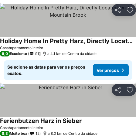
Partilhar
Ad
Holiday Home In Pretty Harz, Directly Located On A Mountain Brook
Casa/apartamento inteiro
9,0
Excelente
91
a 4.1 km de Centro da cidade
Selecione as datas para ver os preços
Ver preços
exatos.
Partilhar
Ad
Ferienbutzen Harz in Sieber
Casa/apartamento inteiro
8,3
Muito boa
12
a 8.0 km de Centro da cidade