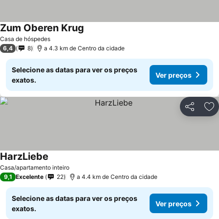
Zum Oberen Krug
Casa de hóspedes
6,4
8
a 4.3 km de Centro da cidade
Selecione as datas para ver os preços
Ver preços
exatos.
Partilhar
Ad
HarzLiebe
Casa/apartamento inteiro
9,1
Excelente
22
a 4.4 km de Centro da cidade
Selecione as datas para ver os preços
Ver preços
exatos.