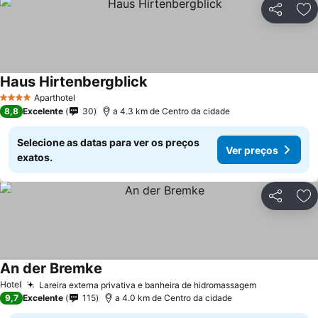
Partilhar
Ad
Haus Hirtenbergblick
Aparthotel
4 Estrelas
8,8
Excelente
30
a 4.3 km de Centro da cidade
Selecione as datas para ver os preços
Ver preços
exatos.
Partilhar
Ad
An der Bremke
Hotel
Lareira externa privativa e banheira de hidromassagem
9,7
Excelente
115
a 4.0 km de Centro da cidade