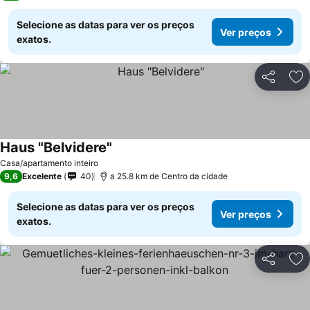
Selecione as datas para ver os preços
Ver preços
exatos.
Partilhar
Ad
Haus "Belvidere"
Casa/apartamento inteiro
9,6
Excelente
40
a 25.8 km de Centro da cidade
Selecione as datas para ver os preços
Ver preços
exatos.
Partilhar
Ad