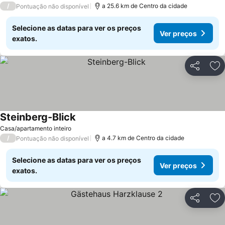
/
a 25.6 km de Centro da cidade
Pontuação não disponível
Selecione as datas para ver os preços
Ver preços
exatos.
Partilhar
Ad
Steinberg-Blick
Casa/apartamento inteiro
/
a 4.7 km de Centro da cidade
Pontuação não disponível
Selecione as datas para ver os preços
Ver preços
exatos.
Partilhar
Ad