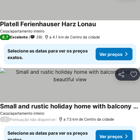
Platell Ferienhauser Harz Lonau
Casa/apartamento inteiro
8,7
Excelente
38
a 4.1 km de Centro da cidade
Selecione as datas para ver os preços
Ver preços
exatos.
Partilhar
Ad
Small and rustic holiday home with balcony and beautiful view
Casa/apartamento inteiro
/
a 7.5 km de Centro da cidade
Pontuação não disponível
Selecione as datas para ver os preços
Ver preços
exatos.