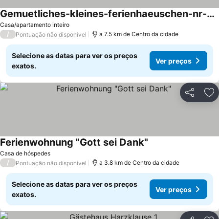
Gemuetliches-kleines-ferienhaeuschen-nr-3-im-harz-fuer-2-personen-inkl-balkon
Casa/apartamento inteiro
/
a 7.5 km de Centro da cidade
Pontuação não disponível
Selecione as datas para ver os preços
Ver preços
exatos.
Partilhar
Ad
Ferienwohnung "Gott sei Dank"
Casa de hóspedes
/
a 3.8 km de Centro da cidade
Pontuação não disponível
Selecione as datas para ver os preços
Ver preços
exatos.