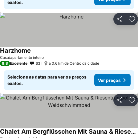
exatos.
Partilhar
Ad
Harzhome
Casa/apartamento inteiro
8,8
Excelente
63
a 0.6 km de Centro da cidade
Selecione as datas para ver os preços
Ver preços
exatos.
Partilhar
Ad
Chalet Am Bergflüsschen Mit Sauna & Riesentrampolin & Waldschwimmbad