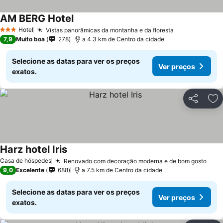
AM BERG Hotel
Hotel
Vistas panorâmicas da montanha e da floresta
3 Estrelas
7,9
Muito boa
278
a 4.3 km de Centro da cidade
Selecione as datas para ver os preços
Ver preços
exatos.
Partilhar
Ad
Harz hotel Iris
Casa de hóspedes
Renovado com decoração moderna e de bom gosto
9,0
Excelente
688
a 7.5 km de Centro da cidade
Selecione as datas para ver os preços
Ver preços
exatos.