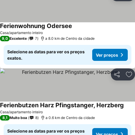
Ferienwohnung Odersee
Casa/apartamento inteiro
9,0
Excelente
7
a 8.0 km de Centro da cidade
Selecione as datas para ver os preços
Ver preços
exatos.
Partilhar
Ad
Ferienbutzen Harz Pfingstanger, Herzberg
Casa/apartamento inteiro
8,1
Muito boa
8
a 0.6 km de Centro da cidade
Selecione as datas para ver os preços
Ver preços