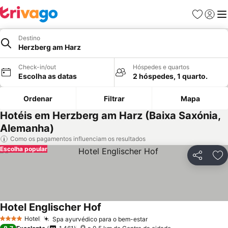
Favoritos
Iniciar
Me
Destino
Herzberg am Harz
Check-in/out
Hóspedes e quartos
Escolha as datas
2 hóspedes, 1 quarto.
Ordenar
Filtrar
Mapa
Hotéis em Herzberg am Harz (Baixa Saxónia,
Alemanha)
Como os pagamentos influenciam os resultados
Escolha popular
Partilhar
Ad
Hotel Englischer Hof
Hotel
Spa ayurvédico para o bem-estar
4 Estrelas