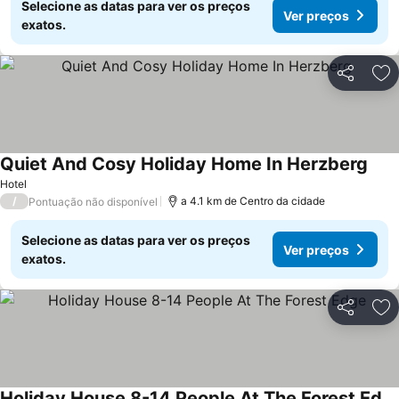
Selecione as datas para ver os preços
Ver preços
exatos.
Partilhar
Ad
Quiet And Cosy Holiday Home In Herzberg
Hotel
/
a 4.1 km de Centro da cidade
Pontuação não disponível
Selecione as datas para ver os preços
Ver preços
exatos.
Partilhar
Ad
Holiday House 8-14 People At The Forest Edge