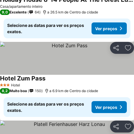
Casa/apartamento inteiro
9,0
Excelente
64
a 26.5 km de Centro da cidade
Selecione as datas para ver os preços
Ver preços
exatos.
Partilhar
Ad
Hotel Zum Pass
Hotel
3 Estrelas
8,2
Muito boa
150
a 6.9 km de Centro da cidade
Selecione as datas para ver os preços
Ver preços
exatos.
Partilhar
Ad