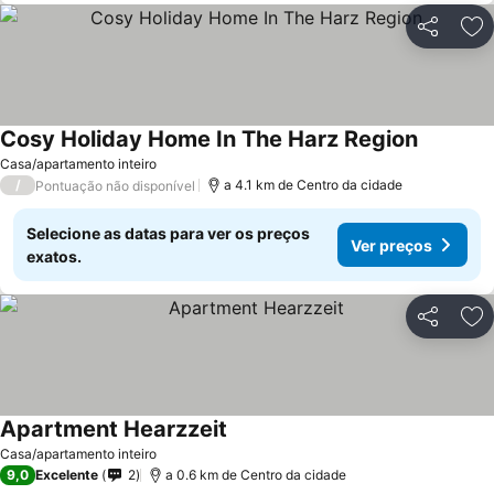
Partilhar
Ad
Cosy Holiday Home In The Harz Region
Casa/apartamento inteiro
/
a 4.1 km de Centro da cidade
Pontuação não disponível
Selecione as datas para ver os preços
Ver preços
exatos.
Partilhar
Ad
Apartment Hearzzeit
Casa/apartamento inteiro
9,0
Excelente
2
a 0.6 km de Centro da cidade