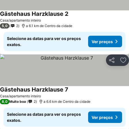
Gästehaus Harzklause 2
Casa/apartamento inteiro
5,0
2
a 6.1 km de Centro da cidade
Selecione as datas para ver os preços
Ver preços
exatos.
Partilhar
Ad
Gästehaus Harzklause 7
Casa/apartamento inteiro
8,0
Muito boa
2
a 6.6 km de Centro da cidade
Selecione as datas para ver os preços
Ver preços
exatos.