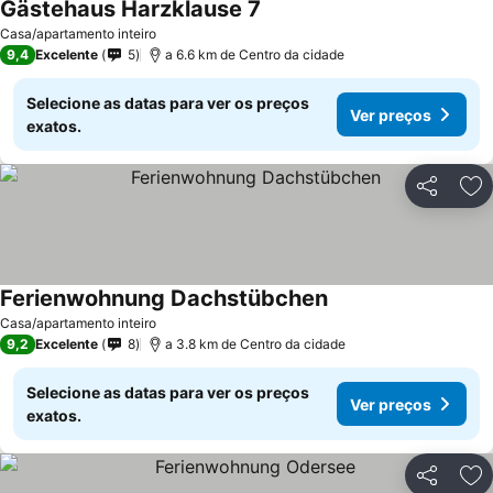
Gästehaus Harzklause 7
Casa/apartamento inteiro
9,4
Excelente
5
a 6.6 km de Centro da cidade
Selecione as datas para ver os preços
Ver preços
exatos.
Partilhar
Ad
Ferienwohnung Dachstübchen
Casa/apartamento inteiro
9,2
Excelente
8
a 3.8 km de Centro da cidade
Selecione as datas para ver os preços
Ver preços
exatos.
Partilhar
Ad