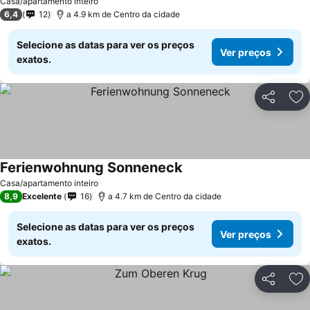
Casa/apartamento inteiro
6,4
12
a 4.9 km de Centro da cidade
Selecione as datas para ver os preços
Ver preços
exatos.
Partilhar
Ad
Ferienwohnung Sonneneck
Casa/apartamento inteiro
8,9
Excelente
16
a 4.7 km de Centro da cidade
Selecione as datas para ver os preços
Ver preços
exatos.
Partilhar
Ad