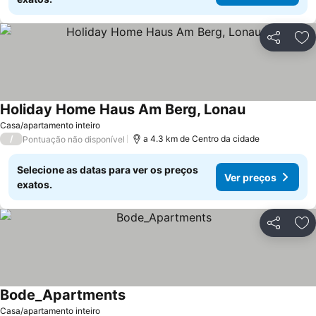
Partilhar
Ad
Holiday Home Haus Am Berg, Lonau
Casa/apartamento inteiro
/
a 4.3 km de Centro da cidade
Pontuação não disponível
Selecione as datas para ver os preços
Ver preços
exatos.
Partilhar
Ad
Bode_Apartments
Casa/apartamento inteiro