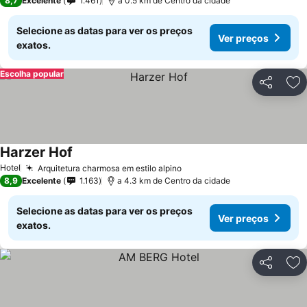
8,7
Excelente
1.461
a 0.5 km de Centro da cidade
Selecione as datas para ver os preços
Ver preços
exatos.
Escolha popular
Partilhar
Ad
Harzer Hof
Hotel
Arquitetura charmosa em estilo alpino
8,9
Excelente
1.163
a 4.3 km de Centro da cidade
Selecione as datas para ver os preços
Ver preços
exatos.
Partilhar
Ad