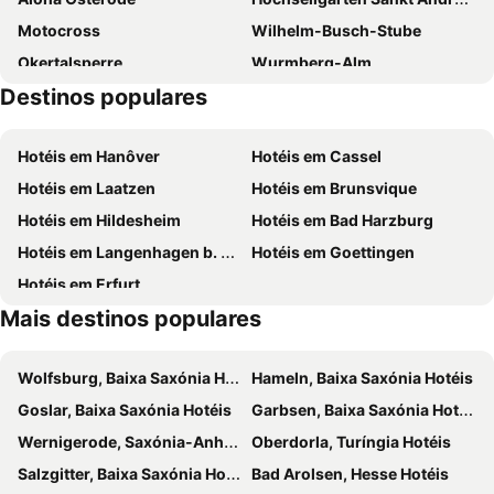
Motocross
Wilhelm-Busch-Stube
Okertalsperre
Wurmberg-Alm
Destinos populares
Wurmbergseilbahn
Walkenried Monastery
Kloster Michaelstein
Sole-Therme
Hotéis em Hanôver
Hotéis em Cassel
ErlebnisBocksBerg Hahnenklee
Reddeber
Hotéis em Laatzen
Hotéis em Brunsvique
Hahndorf
Jürgenohl
Hotéis em Hildesheim
Hotéis em Bad Harzburg
Eichsfeld-Therme im Vital Park
Hotéis em Langenhagen b. Hannover
Hotéis em Goettingen
Hotéis em Erfurt
Mais destinos populares
Wolfsburg, Baixa Saxónia Hotéis
Hameln, Baixa Saxónia Hotéis
Goslar, Baixa Saxónia Hotéis
Garbsen, Baixa Saxónia Hotéis
Wernigerode, Saxónia-Anhalt Hotéis
Oberdorla, Turíngia Hotéis
Salzgitter, Baixa Saxónia Hotéis
Bad Arolsen, Hesse Hotéis